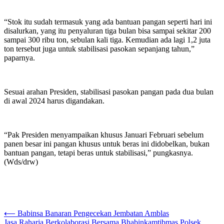
“Stok itu sudah termasuk yang ada bantuan pangan seperti hari ini
disalurkan, yang itu penyaluran tiga bulan bisa sampai sekitar 200
sampai 300 ribu ton, sebulan kali tiga. Kemudian ada lagi 1,2 juta
ton tersebut juga untuk stabilisasi pasokan sepanjang tahun,”
paparnya.
Sesuai arahan Presiden, stabilisasi pasokan pangan pada dua bulan
di awal 2024 harus digandakan.
“Pak Presiden menyampaikan khusus Januari Februari sebelum
panen besar ini pangan khusus untuk beras ini didobelkan, bukan
bantuan pangan, tetapi beras untuk stabilisasi,” pungkasnya.
(Wds/drw)
Navigasi
⟵
Babinsa Banaran Pengecekan Jembatan Amblas
Jasa Raharja Berkolaborasi Bersama Bhabinkamtibmas Polsek