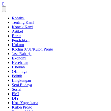
Skip
to
content
Redaksi
Tentang Kami
Kontak Kami
Artikel
Berita
Pendidikan
Hukum
Kodim 0731/Kulon Progo
Jasa Raharja
Ekonomi
Kesehatan
Hiburan
Olah raga
Politik
Lingkungan
Seni Budaya
Sosial
PMI
DIY
Kota Yogyakarta
Kulon Progo