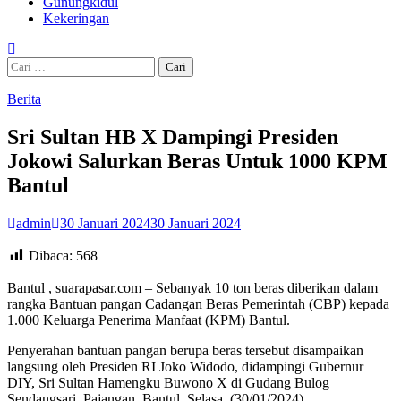
Gunungkidul
Kekeringan
Cari
untuk:
Berita
Sri Sultan HB X Dampingi Presiden
Jokowi Salurkan Beras Untuk 1000 KPM
Bantul
admin
30 Januari 2024
30 Januari 2024
Dibaca:
568
Bantul , suarapasar.com – Sebanyak 10 ton beras diberikan dalam
rangka Bantuan pangan Cadangan Beras Pemerintah (CBP) kepada
1.000 Keluarga Penerima Manfaat (KPM) Bantul.
Penyerahan bantuan pangan berupa beras tersebut disampaikan
langsung oleh Presiden RI Joko Widodo, didampingi Gubernur
DIY, Sri Sultan Hamengku Buwono X di Gudang Bulog
Sendangsari, Pajangan, Bantul, Selasa, (30/01/2024).