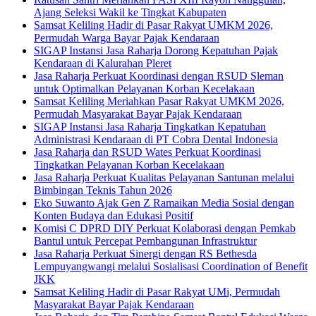
Ajang Seleksi Wakil ke Tingkat Kabupaten
Samsat Keliling Hadir di Pasar Rakyat UMKM 2026,
Permudah Warga Bayar Pajak Kendaraan
SIGAP Instansi Jasa Raharja Dorong Kepatuhan Pajak
Kendaraan di Kalurahan Pleret
Jasa Raharja Perkuat Koordinasi dengan RSUD Sleman
untuk Optimalkan Pelayanan Korban Kecelakaan
Samsat Keliling Meriahkan Pasar Rakyat UMKM 2026,
Permudah Masyarakat Bayar Pajak Kendaraan
SIGAP Instansi Jasa Raharja Tingkatkan Kepatuhan
Administrasi Kendaraan di PT Cobra Dental Indonesia
Jasa Raharja dan RSUD Wates Perkuat Koordinasi
Tingkatkan Pelayanan Korban Kecelakaan
Jasa Raharja Perkuat Kualitas Pelayanan Santunan melalui
Bimbingan Teknis Tahun 2026
Eko Suwanto Ajak Gen Z Ramaikan Media Sosial dengan
Konten Budaya dan Edukasi Positif
Komisi C DPRD DIY Perkuat Kolaborasi dengan Pemkab
Bantul untuk Percepat Pembangunan Infrastruktur
Jasa Raharja Perkuat Sinergi dengan RS Bethesda
Lempuyangwangi melalui Sosialisasi Coordination of Benefit
JKK
Samsat Keliling Hadir di Pasar Rakyat UMi, Permudah
Masyarakat Bayar Pajak Kendaraan