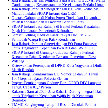
Jasa Raharja dan Tim Pembina Samsat Bantul Edukasi Warga
Canden tentang Kesamsatan dan Keselamatan Berlalu Lintas
Jasa Raharja Perkuat Sinergi dengan PT Gelis Gedhe Maju
Mandiri melalui SIGAP Instansi dan CRM
Operasi Gabungan di Kulon Progo Tingkatkan Kepatuhan
Pajak Kendaraan dan Kesadaran Berlalu Lintas
SIGAP Instansi Jasa Raharja di Bantul Perkuat Kepatuhan
Pajak Kendaraan Pemerintah Kalurahan
Samsat Keliling Hadir di Pasar Rakyat UMKM 2026,
Permudah Warga Bayar Pajak Kendaraan
Jasa Raharja Perkuat Sinergi dengan PO Putra Pancasari
untuk Tingkatkan Kepatuhan IWKBU dan SWDKLLJ
SIGAP Instansi di Gunungkidul, Jasa Raharja Perkuat
Kepatuhan Pajak Kendaraan Bersama Pemerintah Desa
Wiladeg
Keterwakilan Perempuan di DPRD Kota Yogyakarta Dinilai
Masih Rendah
Jasa Raharja Sosialisasikan UU Nomor 33 dan 34 Tahun
1964 kepada Jajaran Polresta Sleman
Progres Pembangunan Gedung Baru DPRD DIY Lampaui
Target, Capai 81,7 Persen
Rakornas Samsat 2026, Jasa Raharja Dorong Integrasi Data
untuk Tingkatkan Kepatuhan Wajib Pajak Kendaraan
Bermotor
TMMD Sengkuyung Tahap III Resmi Dimulai, Perkuat