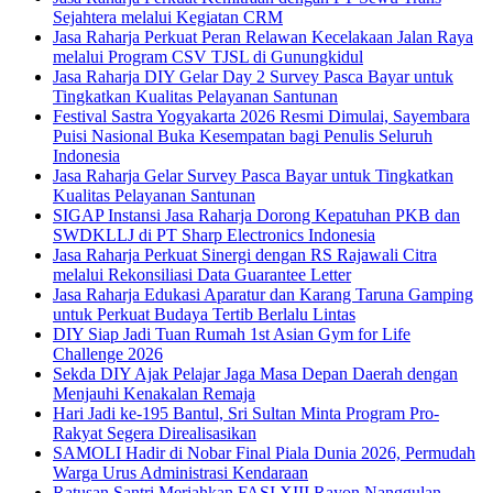
Sejahtera melalui Kegiatan CRM
Jasa Raharja Perkuat Peran Relawan Kecelakaan Jalan Raya
melalui Program CSV TJSL di Gunungkidul
Jasa Raharja DIY Gelar Day 2 Survey Pasca Bayar untuk
Tingkatkan Kualitas Pelayanan Santunan
Festival Sastra Yogyakarta 2026 Resmi Dimulai, Sayembara
Puisi Nasional Buka Kesempatan bagi Penulis Seluruh
Indonesia
Jasa Raharja Gelar Survey Pasca Bayar untuk Tingkatkan
Kualitas Pelayanan Santunan
SIGAP Instansi Jasa Raharja Dorong Kepatuhan PKB dan
SWDKLLJ di PT Sharp Electronics Indonesia
Jasa Raharja Perkuat Sinergi dengan RS Rajawali Citra
melalui Rekonsiliasi Data Guarantee Letter
Jasa Raharja Edukasi Aparatur dan Karang Taruna Gamping
untuk Perkuat Budaya Tertib Berlalu Lintas
DIY Siap Jadi Tuan Rumah 1st Asian Gym for Life
Challenge 2026
Sekda DIY Ajak Pelajar Jaga Masa Depan Daerah dengan
Menjauhi Kenakalan Remaja
Hari Jadi ke-195 Bantul, Sri Sultan Minta Program Pro-
Rakyat Segera Direalisasikan
SAMOLI Hadir di Nobar Final Piala Dunia 2026, Permudah
Warga Urus Administrasi Kendaraan
Ratusan Santri Meriahkan FASI XIII Rayon Nanggulan,