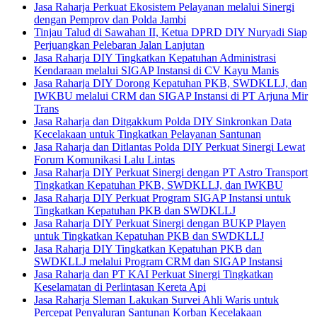
Jasa Raharja Perkuat Ekosistem Pelayanan melalui Sinergi
dengan Pemprov dan Polda Jambi
Tinjau Talud di Sawahan II, Ketua DPRD DIY Nuryadi Siap
Perjuangkan Pelebaran Jalan Lanjutan
Jasa Raharja DIY Tingkatkan Kepatuhan Administrasi
Kendaraan melalui SIGAP Instansi di CV Kayu Manis
Jasa Raharja DIY Dorong Kepatuhan PKB, SWDKLLJ, dan
IWKBU melalui CRM dan SIGAP Instansi di PT Arjuna Mir
Trans
Jasa Raharja dan Ditgakkum Polda DIY Sinkronkan Data
Kecelakaan untuk Tingkatkan Pelayanan Santunan
Jasa Raharja dan Ditlantas Polda DIY Perkuat Sinergi Lewat
Forum Komunikasi Lalu Lintas
Jasa Raharja DIY Perkuat Sinergi dengan PT Astro Transport
Tingkatkan Kepatuhan PKB, SWDKLLJ, dan IWKBU
Jasa Raharja DIY Perkuat Program SIGAP Instansi untuk
Tingkatkan Kepatuhan PKB dan SWDKLLJ
Jasa Raharja DIY Perkuat Sinergi dengan BUKP Playen
untuk Tingkatkan Kepatuhan PKB dan SWDKLLJ
Jasa Raharja DIY Tingkatkan Kepatuhan PKB dan
SWDKLLJ melalui Program CRM dan SIGAP Instansi
Jasa Raharja dan PT KAI Perkuat Sinergi Tingkatkan
Keselamatan di Perlintasan Kereta Api
Jasa Raharja Sleman Lakukan Survei Ahli Waris untuk
Percepat Penyaluran Santunan Korban Kecelakaan