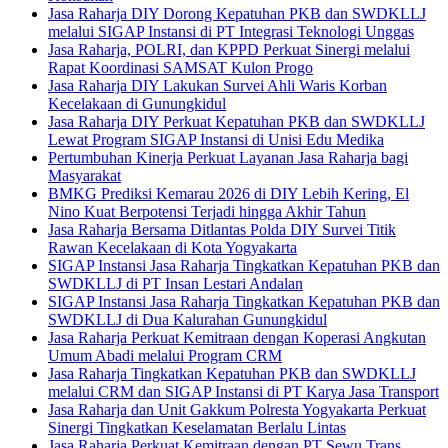
Jasa Raharja DIY Dorong Kepatuhan PKB dan SWDKLLJ
melalui SIGAP Instansi di PT Integrasi Teknologi Unggas
Jasa Raharja, POLRI, dan KPPD Perkuat Sinergi melalui
Rapat Koordinasi SAMSAT Kulon Progo
Jasa Raharja DIY Lakukan Survei Ahli Waris Korban
Kecelakaan di Gunungkidul
Jasa Raharja DIY Perkuat Kepatuhan PKB dan SWDKLLJ
Lewat Program SIGAP Instansi di Unisi Edu Medika
Pertumbuhan Kinerja Perkuat Layanan Jasa Raharja bagi
Masyarakat
BMKG Prediksi Kemarau 2026 di DIY Lebih Kering, El
Nino Kuat Berpotensi Terjadi hingga Akhir Tahun
Jasa Raharja Bersama Ditlantas Polda DIY Survei Titik
Rawan Kecelakaan di Kota Yogyakarta
SIGAP Instansi Jasa Raharja Tingkatkan Kepatuhan PKB dan
SWDKLLJ di PT Insan Lestari Andalan
SIGAP Instansi Jasa Raharja Tingkatkan Kepatuhan PKB dan
SWDKLLJ di Dua Kalurahan Gunungkidul
Jasa Raharja Perkuat Kemitraan dengan Koperasi Angkutan
Umum Abadi melalui Program CRM
Jasa Raharja Tingkatkan Kepatuhan PKB dan SWDKLLJ
melalui CRM dan SIGAP Instansi di PT Karya Jasa Transport
Jasa Raharja dan Unit Gakkum Polresta Yogyakarta Perkuat
Sinergi Tingkatkan Keselamatan Berlalu Lintas
Jasa Raharja Perkuat Kemitraan dengan PT Sewu Trans