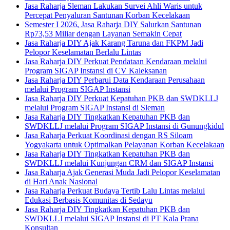
Jasa Raharja Sleman Lakukan Survei Ahli Waris untuk
Percepat Penyaluran Santunan Korban Kecelakaan
Semester I 2026, Jasa Raharja DIY Salurkan Santunan
Rp73,53 Miliar dengan Layanan Semakin Cepat
Jasa Raharja DIY Ajak Karang Taruna dan FKPM Jadi
Pelopor Keselamatan Berlalu Lintas
Jasa Raharja DIY Perkuat Pendataan Kendaraan melalui
Program SIGAP Instansi di CV Kaleksanan
Jasa Raharja DIY Perbarui Data Kendaraan Perusahaan
melalui Program SIGAP Instansi
Jasa Raharja DIY Perkuat Kepatuhan PKB dan SWDKLLJ
melalui Program SIGAP Instansi di Sleman
Jasa Raharja DIY Tingkatkan Kepatuhan PKB dan
SWDKLLJ melalui Program SIGAP Instansi di Gunungkidul
Jasa Raharja Perkuat Koordinasi dengan RS Siloam
Yogyakarta untuk Optimalkan Pelayanan Korban Kecelakaan
Jasa Raharja DIY Tingkatkan Kepatuhan PKB dan
SWDKLLJ melalui Kunjungan CRM dan SIGAP Instansi
Jasa Raharja Ajak Generasi Muda Jadi Pelopor Keselamatan
di Hari Anak Nasional
Jasa Raharja Perkuat Budaya Tertib Lalu Lintas melalui
Edukasi Berbasis Komunitas di Sedayu
Jasa Raharja DIY Tingkatkan Kepatuhan PKB dan
SWDKLLJ melalui SIGAP Instansi di PT Kala Prana
Konsultan