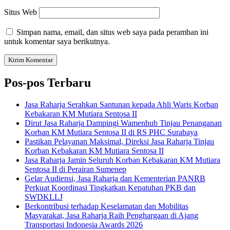
Situs Web
Simpan nama, email, dan situs web saya pada peramban ini
untuk komentar saya berikutnya.
Pos-pos Terbaru
Jasa Raharja Serahkan Santunan kepada Ahli Waris Korban
Kebakaran KM Mutiara Sentosa II
Dirut Jasa Raharja Dampingi Wamenhub Tinjau Penanganan
Korban KM Mutiara Sentosa II di RS PHC Surabaya
Pastikan Pelayanan Maksimal, Direksi Jasa Raharja Tinjau
Korban Kebakaran KM Mutiara Sentosa II
Jasa Raharja Jamin Seluruh Korban Kebakaran KM Mutiara
Sentosa II di Perairan Sumenep
Gelar Audiensi, Jasa Raharja dan Kementerian PANRB
Perkuat Koordinasi Tingkatkan Kepatuhan PKB dan
SWDKLLJ
Berkontribusi terhadap Keselamatan dan Mobilitas
Masyarakat, Jasa Raharja Raih Penghargaan di Ajang
Transportasi Indonesia Awards 2026