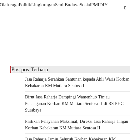
Olah raga
Politik
Lingkungan
Seni Budaya
Sosial
PMI
DIY
Pos-pos Terbaru
Jasa Raharja Serahkan Santunan kepada Ahli Waris Korban
Kebakaran KM Mutiara Sentosa II
Dirut Jasa Raharja Dampingi Wamenhub Tinjau
Penanganan Korban KM Mutiara Sentosa II di RS PHC
Surabaya
Pastikan Pelayanan Maksimal, Direksi Jasa Raharja Tinjau
Korban Kebakaran KM Mutiara Sentosa II
Jasa Raharja Jamin Seluruh Korban Kebakaran KM