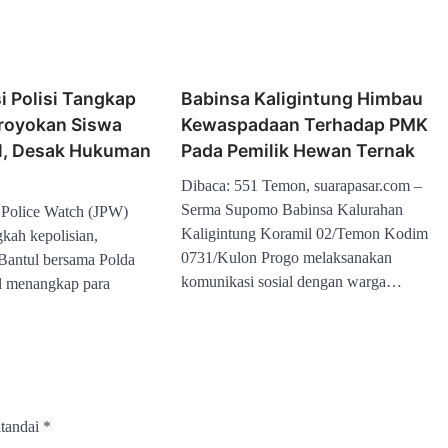
i Polisi Tangkap
Babinsa Kaligintung Himbau
royokan Siswa
Kewaspadaan Terhadap PMK
l, Desak Hukuman
Pada Pemilik Hewan Ternak
Dibaca: 551 Temon, suarapasar.com –
Serma Supomo Babinsa Kalurahan
 Police Watch (JPW)
Kaligintung Koramil 02/Temon Kodim
kah kepolisian,
0731/Kulon Progo melaksanakan
Bantul bersama Polda
komunikasi sosial dengan warga…
l menangkap para
itandai
*