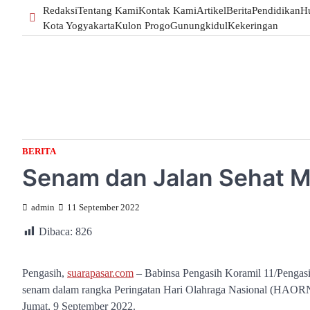
Skip
Redaksi
Tentang Kami
Kontak Kami
Artikel
Berita
Pendidikan
H
to
Kota Yogyakarta
Kulon Progo
Gunungkidul
Kekeringan
content
BERITA
Senam dan Jalan Sehat M
admin
11 September 2022
Dibaca:
826
Pengasih,
suarapasar.com
– Babinsa Pengasih Koramil 11/Pengas
senam dalam rangka Peringatan Hari Olahraga Nasional (HAOR
Jumat, 9 September 2022.