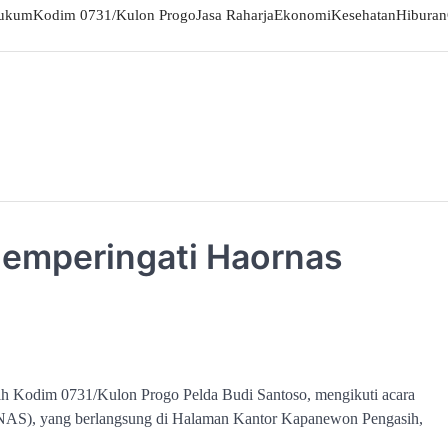
ukum
Kodim 0731/Kulon Progo
Jasa Raharja
Ekonomi
Kesehatan
Hiburan
emperingati Haornas
ih Kodim 0731/Kulon Progo Pelda Budi Santoso, mengikuti acara
NAS), yang berlangsung di Halaman Kantor Kapanewon Pengasih,