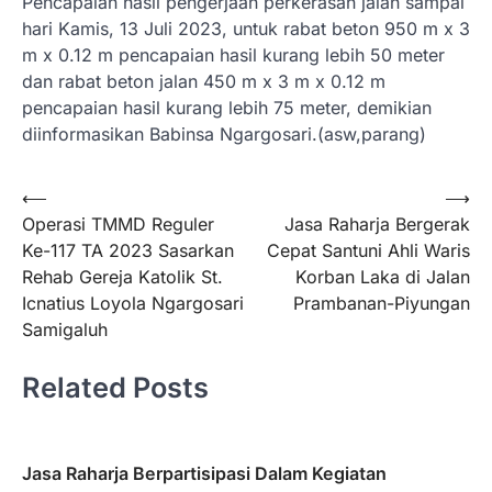
Pencapaian hasil pengerjaan perkerasan jalan sampai
hari Kamis, 13 Juli 2023, untuk rabat beton 950 m x 3
m x 0.12 m pencapaian hasil kurang lebih 50 meter
dan rabat beton jalan 450 m x 3 m x 0.12 m
pencapaian hasil kurang lebih 75 meter, demikian
diinformasikan Babinsa Ngargosari.(asw,parang)
Navigasi
⟵
⟶
Operasi TMMD Reguler
Jasa Raharja Bergerak
pos
Ke-117 TA 2023 Sasarkan
Cepat Santuni Ahli Waris
Rehab Gereja Katolik St.
Korban Laka di Jalan
Icnatius Loyola Ngargosari
Prambanan-Piyungan
Samigaluh
Related Posts
Jasa Raharja Berpartisipasi Dalam Kegiatan