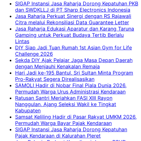
SIGAP Instansi Jasa Raharja Dorong Kepatuhan PKB
dan SWDKLLJ di PT Sharp Electronics Indonesia
Jasa Raharja Perkuat Sinergi dengan RS Rajawali
Citra melalui Rekonsiliasi Data Guarantee Letter
Jasa Raharja Edukasi Aparatur dan Karang Taruna
Gamping untuk Perkuat Budaya Tertib Berlalu
Lintas
DIY Siap Jadi Tuan Rumah 1st Asian Gym for Life
Challenge 2026
Sekda DIY Ajak Pelajar Jaga Masa Depan Daerah
dengan Menjauhi Kenakalan Remaja
Hari Jadi ke-195 Bantul, Sri Sultan Minta Program
Pro-Rakyat Segera Direalisasikan
SAMOLI Hadir di Nobar Final Piala Dunia 2026,
Permudah Warga Urus Administrasi Kendaraan
Ratusan Santri Meriahkan FASI XIII Rayon
Nanggulan, Ajang Seleksi Wakil ke Tingkat
Kabupaten
Samsat Keliling Hadir di Pasar Rakyat UMKM 2026,
Permudah Warga Bayar Pajak Kendaraan
SIGAP Instansi Jasa Raharja Dorong Kepatuhan
Pajak Kendaraan di Kalurahan Pleret