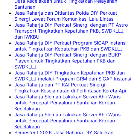
Data Kecelakaan untuk Tingkatkan Pelayanan
Santunan
Jasa Raharja dan Ditlantas Polda DIY Perkuat
Sinergi Lewat Forum Komunikasi Lalu Lintas
Jasa Raharja DIY Perkuat Sinergi dengan PT Astro
Transport Tingkatkan Kepatuhan PKB, SWDKLLJ,
dan IWKBU
Jasa Raharja DIY Perkuat Program SIGAP Instansi
untuk Tingkatkan Kepatuhan PKB dan SWDKLLJ
Jasa Raharja DIY Perkuat Sinergi dengan BUKP
Playen untuk Tingkatkan Kepatuhan PKB dan
SWDKLLJ
Jasa Raharja DIY Tingkatkan Kepatuhan PKB dan
SWDKLLJ melalui Program CRM dan SIGAP Instansi
Jasa Raharja dan PT KAI Perkuat Sinergi
Tingkatkan Keselamatan di Perlintasan Kereta Api
Jasa Raharja Sleman Lakukan Survei Ahli Waris
untuk Percepat Penyaluran Santunan Korban
Kecelakaan
Jasa Raharja Sleman Lakukan Survei Ahli Waris
untuk Percepat Penyaluran Santunan Korban
Kecelakaan
Semester I 2026, Jasa Raharja DIY Salurkan