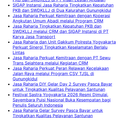
SIGAP Instansi Jasa Raharja Tingkatkan Kepatuhan
PKB dan SWDKLLJ di Dua Kalurahan Gunungkidul
Jasa Raharja Perkuat Kemitraan dengan Koperasi
Angkutan Umum Abadi melalui Program CRM
Jasa Raharja Tingkatkan Kepatuhan PKB dan
SWDKLLJ melalui CRM dan SIGAP Instansi di PT
Karya Jasa Transport
Jasa Raharja dan Unit Gakkum Polresta Yogyakarta
Perkuat Sinergi Tingkatkan Keselamatan Berlalu
Lintas
Jasa Raharja Perkuat Kemitraan dengan PT Sewu
Trans Sejahtera melalui Kegiatan CRM
Jasa Raharja Perkuat Peran Relawan Kecelakaan
Jalan Raya melalui Program CSV TJSL di
Gunungkidul
Jasa Raharja DIY Gelar Day 2 Survey Pasca Bayar
untuk Tingkatkan Kualitas Pelayanan Santunan
Festival Sastra Yogyakarta 2026 Resmi Dimulai,
Sayembara Puisi Nasional Buka Kesempatan bagi
Penulis Seluruh Indonesia
Jasa Raharja Gelar Survey Pasca Bayar untuk
Tingkatkan Kualitas Pelayanan Santunan