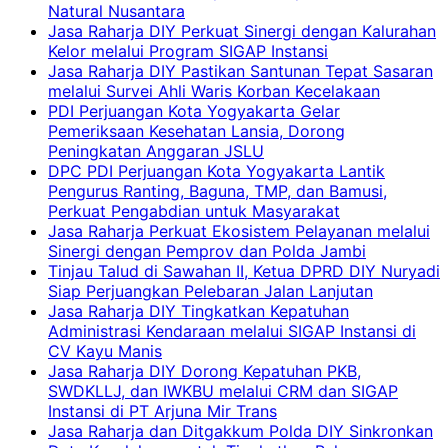
Natural Nusantara
Jasa Raharja DIY Perkuat Sinergi dengan Kalurahan
Kelor melalui Program SIGAP Instansi
Jasa Raharja DIY Pastikan Santunan Tepat Sasaran
melalui Survei Ahli Waris Korban Kecelakaan
PDI Perjuangan Kota Yogyakarta Gelar
Pemeriksaan Kesehatan Lansia, Dorong
Peningkatan Anggaran JSLU
DPC PDI Perjuangan Kota Yogyakarta Lantik
Pengurus Ranting, Baguna, TMP, dan Bamusi,
Perkuat Pengabdian untuk Masyarakat
Jasa Raharja Perkuat Ekosistem Pelayanan melalui
Sinergi dengan Pemprov dan Polda Jambi
Tinjau Talud di Sawahan II, Ketua DPRD DIY Nuryadi
Siap Perjuangkan Pelebaran Jalan Lanjutan
Jasa Raharja DIY Tingkatkan Kepatuhan
Administrasi Kendaraan melalui SIGAP Instansi di
CV Kayu Manis
Jasa Raharja DIY Dorong Kepatuhan PKB,
SWDKLLJ, dan IWKBU melalui CRM dan SIGAP
Instansi di PT Arjuna Mir Trans
Jasa Raharja dan Ditgakkum Polda DIY Sinkronkan