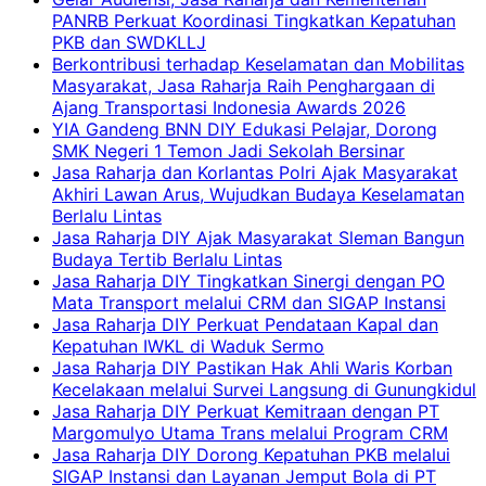
PANRB Perkuat Koordinasi Tingkatkan Kepatuhan
PKB dan SWDKLLJ
Berkontribusi terhadap Keselamatan dan Mobilitas
Masyarakat, Jasa Raharja Raih Penghargaan di
Ajang Transportasi Indonesia Awards 2026
YIA Gandeng BNN DIY Edukasi Pelajar, Dorong
SMK Negeri 1 Temon Jadi Sekolah Bersinar
Jasa Raharja dan Korlantas Polri Ajak Masyarakat
Akhiri Lawan Arus, Wujudkan Budaya Keselamatan
Berlalu Lintas
Jasa Raharja DIY Ajak Masyarakat Sleman Bangun
Budaya Tertib Berlalu Lintas
Jasa Raharja DIY Tingkatkan Sinergi dengan PO
Mata Transport melalui CRM dan SIGAP Instansi
Jasa Raharja DIY Perkuat Pendataan Kapal dan
Kepatuhan IWKL di Waduk Sermo
Jasa Raharja DIY Pastikan Hak Ahli Waris Korban
Kecelakaan melalui Survei Langsung di Gunungkidul
Jasa Raharja DIY Perkuat Kemitraan dengan PT
Margomulyo Utama Trans melalui Program CRM
Jasa Raharja DIY Dorong Kepatuhan PKB melalui
SIGAP Instansi dan Layanan Jemput Bola di PT