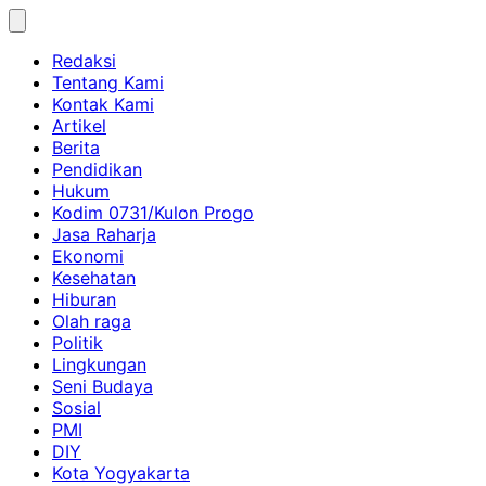
Skip
to
Redaksi
content
Tentang Kami
Kontak Kami
Artikel
Berita
Pendidikan
Hukum
Kodim 0731/Kulon Progo
Jasa Raharja
Ekonomi
Kesehatan
Hiburan
Olah raga
Politik
Lingkungan
Seni Budaya
Sosial
PMI
DIY
Kota Yogyakarta