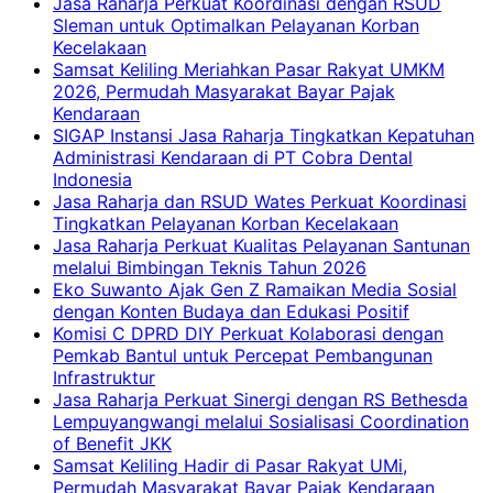
Jasa Raharja Perkuat Koordinasi dengan RSUD
Sleman untuk Optimalkan Pelayanan Korban
Kecelakaan
Samsat Keliling Meriahkan Pasar Rakyat UMKM
2026, Permudah Masyarakat Bayar Pajak
Kendaraan
SIGAP Instansi Jasa Raharja Tingkatkan Kepatuhan
Administrasi Kendaraan di PT Cobra Dental
Indonesia
Jasa Raharja dan RSUD Wates Perkuat Koordinasi
Tingkatkan Pelayanan Korban Kecelakaan
Jasa Raharja Perkuat Kualitas Pelayanan Santunan
melalui Bimbingan Teknis Tahun 2026
Eko Suwanto Ajak Gen Z Ramaikan Media Sosial
dengan Konten Budaya dan Edukasi Positif
Komisi C DPRD DIY Perkuat Kolaborasi dengan
Pemkab Bantul untuk Percepat Pembangunan
Infrastruktur
Jasa Raharja Perkuat Sinergi dengan RS Bethesda
Lempuyangwangi melalui Sosialisasi Coordination
of Benefit JKK
Samsat Keliling Hadir di Pasar Rakyat UMi,
Permudah Masyarakat Bayar Pajak Kendaraan