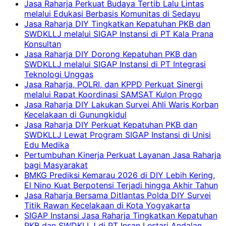
Jasa Raharja Perkuat Budaya Tertib Lalu Lintas
melalui Edukasi Berbasis Komunitas di Sedayu
Jasa Raharja DIY Tingkatkan Kepatuhan PKB dan
SWDKLLJ melalui SIGAP Instansi di PT Kala Prana
Konsultan
Jasa Raharja DIY Dorong Kepatuhan PKB dan
SWDKLLJ melalui SIGAP Instansi di PT Integrasi
Teknologi Unggas
Jasa Raharja, POLRI, dan KPPD Perkuat Sinergi
melalui Rapat Koordinasi SAMSAT Kulon Progo
Jasa Raharja DIY Lakukan Survei Ahli Waris Korban
Kecelakaan di Gunungkidul
Jasa Raharja DIY Perkuat Kepatuhan PKB dan
SWDKLLJ Lewat Program SIGAP Instansi di Unisi
Edu Medika
Pertumbuhan Kinerja Perkuat Layanan Jasa Raharja
bagi Masyarakat
BMKG Prediksi Kemarau 2026 di DIY Lebih Kering,
El Nino Kuat Berpotensi Terjadi hingga Akhir Tahun
Jasa Raharja Bersama Ditlantas Polda DIY Survei
Titik Rawan Kecelakaan di Kota Yogyakarta
SIGAP Instansi Jasa Raharja Tingkatkan Kepatuhan
PKB dan SWDKLLJ di PT Insan Lestari Andalan