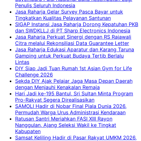
Penulis Seluruh Indonesia
Jasa Raharja Gelar Survey Pasca Bayar untuk
Tingkatkan Kualitas Pelayanan Santunan
SIGAP Instansi Jasa Raharja Dorong Kepatuhan PKB
dan SWDKLLJ di PT Sharp Electronics Indonesia
Jasa Raharja Perkuat Sinergi dengan RS Rajawali
Citra melalui Rekonsiliasi Data Guarantee Letter
Jasa Raharja Edukasi Aparatur dan Karang Taruna
Gamping untuk Perkuat Budaya Tertib Berlalu
Lintas
DIY Siap Jadi Tuan Rumah 1st Asian Gym for Life
Challenge 2026
Sekda DIY Ajak Pelajar Jaga Masa Depan Daerah
dengan Menjauhi Kenakalan Remaja
Hari Jadi ke-195 Bantul, Sri Sultan Minta Program
Pro-Rakyat Segera Direalisasikan
SAMOLI Hadir di Nobar Final Piala Dunia 2026,
Permudah Warga Urus Administrasi Kendaraan
Ratusan Santri Meriahkan FASI XIII Rayon
Nanggulan, Ajang Seleksi Wakil ke Tingkat
Kabupaten
Samsat Keliling Hadir di Pasar Rakyat UMKM 2026,