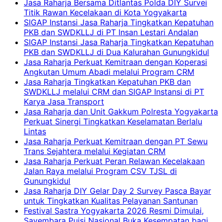
Jasa Raharja Bersama Ditlantas Polda DIY Survei
Titik Rawan Kecelakaan di Kota Yogyakarta
SIGAP Instansi Jasa Raharja Tingkatkan Kepatuhan
PKB dan SWDKLLJ di PT Insan Lestari Andalan
SIGAP Instansi Jasa Raharja Tingkatkan Kepatuhan
PKB dan SWDKLLJ di Dua Kalurahan Gunungkidul
Jasa Raharja Perkuat Kemitraan dengan Koperasi
Angkutan Umum Abadi melalui Program CRM
Jasa Raharja Tingkatkan Kepatuhan PKB dan
SWDKLLJ melalui CRM dan SIGAP Instansi di PT
Karya Jasa Transport
Jasa Raharja dan Unit Gakkum Polresta Yogyakarta
Perkuat Sinergi Tingkatkan Keselamatan Berlalu
Lintas
Jasa Raharja Perkuat Kemitraan dengan PT Sewu
Trans Sejahtera melalui Kegiatan CRM
Jasa Raharja Perkuat Peran Relawan Kecelakaan
Jalan Raya melalui Program CSV TJSL di
Gunungkidul
Jasa Raharja DIY Gelar Day 2 Survey Pasca Bayar
untuk Tingkatkan Kualitas Pelayanan Santunan
Festival Sastra Yogyakarta 2026 Resmi Dimulai,
Sayembara Puisi Nasional Buka Kesempatan bagi