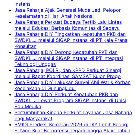
Instansi
Jasa Raharja Ajak Generasi Muda Jadi Pelopor
Keselamatan di Hari Anak Nasional
Jasa Raharja Perkuat Budaya Tertib Lalu Lintas
melalui Edukasi Berbasis Komunitas di Sedayu
Jasa Raharja DIY Tingkatkan Kepatuhan PKB dan
SWDKLLJ melalui SIGAP Instansi di PT Kala Prana
Konsultan
Jasa Raharja DIY Dorong Kepatuhan PKB dan
SWDKLLJ melalui SIGAP Instansi di PT Integrasi
Teknologi Unggas
Jasa Raharja, POLRI, dan KPPD Perkuat Sinergi
melalui Rapat Koordinasi SAMSAT Kulon Progo
Jasa Raharja DIY Lakukan Survei Ahli Waris Korban
Kecelakaan di Gunungkidul
Jasa Raharja DIY Perkuat Kepatuhan PKB dan
SWDKLLJ Lewat Program SIGAP Instansi di Unisi
Edu Medika
Pertumbuhan Kinerja Perkuat Layanan Jasa Raharja
bagi Masyarakat
BMKG Prediksi Kemarau 2026 di DIY Lebih Kering,
El Nino Kuat Berpotensi Terjadi hingga Akhir Tahun