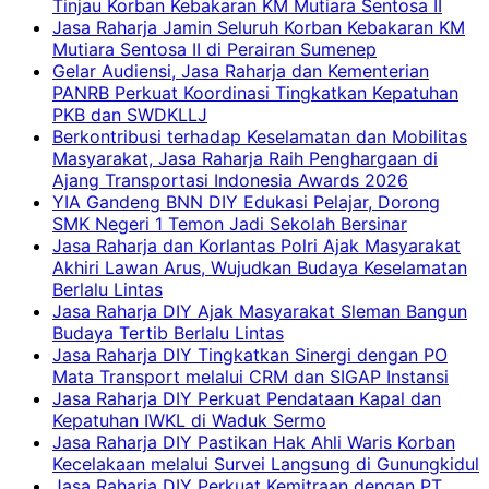
Tinjau Korban Kebakaran KM Mutiara Sentosa II
Jasa Raharja Jamin Seluruh Korban Kebakaran KM
Mutiara Sentosa II di Perairan Sumenep
Gelar Audiensi, Jasa Raharja dan Kementerian
PANRB Perkuat Koordinasi Tingkatkan Kepatuhan
PKB dan SWDKLLJ
Berkontribusi terhadap Keselamatan dan Mobilitas
Masyarakat, Jasa Raharja Raih Penghargaan di
Ajang Transportasi Indonesia Awards 2026
YIA Gandeng BNN DIY Edukasi Pelajar, Dorong
SMK Negeri 1 Temon Jadi Sekolah Bersinar
Jasa Raharja dan Korlantas Polri Ajak Masyarakat
Akhiri Lawan Arus, Wujudkan Budaya Keselamatan
Berlalu Lintas
Jasa Raharja DIY Ajak Masyarakat Sleman Bangun
Budaya Tertib Berlalu Lintas
Jasa Raharja DIY Tingkatkan Sinergi dengan PO
Mata Transport melalui CRM dan SIGAP Instansi
Jasa Raharja DIY Perkuat Pendataan Kapal dan
Kepatuhan IWKL di Waduk Sermo
Jasa Raharja DIY Pastikan Hak Ahli Waris Korban
Kecelakaan melalui Survei Langsung di Gunungkidul
Jasa Raharja DIY Perkuat Kemitraan dengan PT