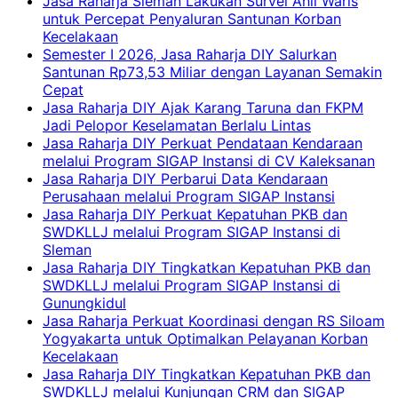
Jasa Raharja Sleman Lakukan Survei Ahli Waris
untuk Percepat Penyaluran Santunan Korban
Kecelakaan
Semester I 2026, Jasa Raharja DIY Salurkan
Santunan Rp73,53 Miliar dengan Layanan Semakin
Cepat
Jasa Raharja DIY Ajak Karang Taruna dan FKPM
Jadi Pelopor Keselamatan Berlalu Lintas
Jasa Raharja DIY Perkuat Pendataan Kendaraan
melalui Program SIGAP Instansi di CV Kaleksanan
Jasa Raharja DIY Perbarui Data Kendaraan
Perusahaan melalui Program SIGAP Instansi
Jasa Raharja DIY Perkuat Kepatuhan PKB dan
SWDKLLJ melalui Program SIGAP Instansi di
Sleman
Jasa Raharja DIY Tingkatkan Kepatuhan PKB dan
SWDKLLJ melalui Program SIGAP Instansi di
Gunungkidul
Jasa Raharja Perkuat Koordinasi dengan RS Siloam
Yogyakarta untuk Optimalkan Pelayanan Korban
Kecelakaan
Jasa Raharja DIY Tingkatkan Kepatuhan PKB dan
SWDKLLJ melalui Kunjungan CRM dan SIGAP