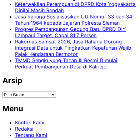
Keterwakilan Perempuan di DPRD Kota Yogyakarta
Dinilai Masih Rendah
Jasa Raharja Sosialisasikan UU Nomor 33 dan 34
Tahun 1964 kepada Jajaran Polresta Sleman
Progres Pembangunan Gedung Baru DPRD DIY
Lampaui Target, Capai 81,7 Persen
Rakornas Samsat 2026, Jasa Raharja Dorong
Integrasi Data untuk Tingkatkan Kepatuhan Wajib
Pajak Kendaraan Bermotor
TMMD Sengkuyung Tahap III Resmi Dimulai,
Perkuat Pembangunan Desa di Kalirejo
Arsip
Arsip
Menu
Kontak Kami
Redaksi
Tentang Kami