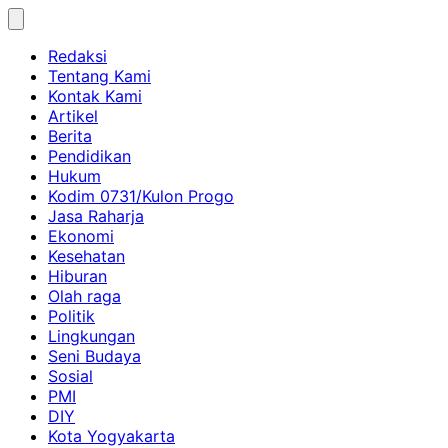
Skip
to
Redaksi
content
Tentang Kami
Kontak Kami
Artikel
Berita
Pendidikan
Hukum
Kodim 0731/Kulon Progo
Jasa Raharja
Ekonomi
Kesehatan
Hiburan
Olah raga
Politik
Lingkungan
Seni Budaya
Sosial
PMI
DIY
Kota Yogyakarta