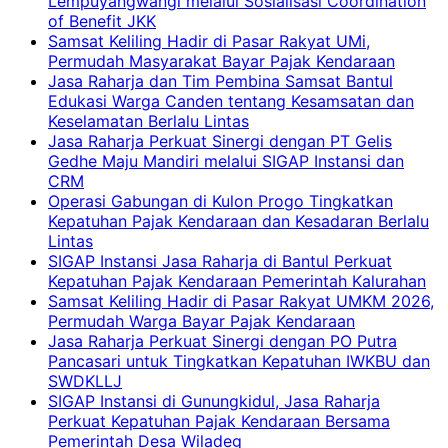
Lempuyangwangi melalui Sosialisasi Coordination
of Benefit JKK
Samsat Keliling Hadir di Pasar Rakyat UMi,
Permudah Masyarakat Bayar Pajak Kendaraan
Jasa Raharja dan Tim Pembina Samsat Bantul
Edukasi Warga Canden tentang Kesamsatan dan
Keselamatan Berlalu Lintas
Jasa Raharja Perkuat Sinergi dengan PT Gelis
Gedhe Maju Mandiri melalui SIGAP Instansi dan
CRM
Operasi Gabungan di Kulon Progo Tingkatkan
Kepatuhan Pajak Kendaraan dan Kesadaran Berlalu
Lintas
SIGAP Instansi Jasa Raharja di Bantul Perkuat
Kepatuhan Pajak Kendaraan Pemerintah Kalurahan
Samsat Keliling Hadir di Pasar Rakyat UMKM 2026,
Permudah Warga Bayar Pajak Kendaraan
Jasa Raharja Perkuat Sinergi dengan PO Putra
Pancasari untuk Tingkatkan Kepatuhan IWKBU dan
SWDKLLJ
SIGAP Instansi di Gunungkidul, Jasa Raharja
Perkuat Kepatuhan Pajak Kendaraan Bersama
Pemerintah Desa Wiladeg