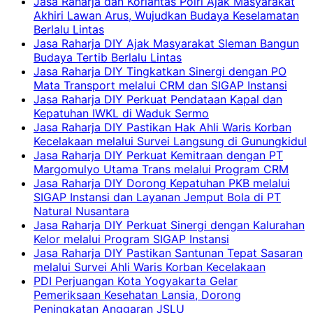
Jasa Raharja dan Korlantas Polri Ajak Masyarakat
Akhiri Lawan Arus, Wujudkan Budaya Keselamatan
Berlalu Lintas
Jasa Raharja DIY Ajak Masyarakat Sleman Bangun
Budaya Tertib Berlalu Lintas
Jasa Raharja DIY Tingkatkan Sinergi dengan PO
Mata Transport melalui CRM dan SIGAP Instansi
Jasa Raharja DIY Perkuat Pendataan Kapal dan
Kepatuhan IWKL di Waduk Sermo
Jasa Raharja DIY Pastikan Hak Ahli Waris Korban
Kecelakaan melalui Survei Langsung di Gunungkidul
Jasa Raharja DIY Perkuat Kemitraan dengan PT
Margomulyo Utama Trans melalui Program CRM
Jasa Raharja DIY Dorong Kepatuhan PKB melalui
SIGAP Instansi dan Layanan Jemput Bola di PT
Natural Nusantara
Jasa Raharja DIY Perkuat Sinergi dengan Kalurahan
Kelor melalui Program SIGAP Instansi
Jasa Raharja DIY Pastikan Santunan Tepat Sasaran
melalui Survei Ahli Waris Korban Kecelakaan
PDI Perjuangan Kota Yogyakarta Gelar
Pemeriksaan Kesehatan Lansia, Dorong
Peningkatan Anggaran JSLU