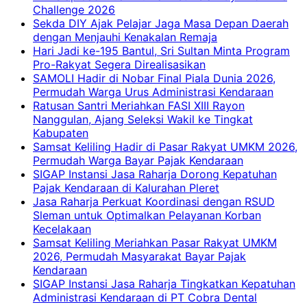
Challenge 2026
Sekda DIY Ajak Pelajar Jaga Masa Depan Daerah
dengan Menjauhi Kenakalan Remaja
Hari Jadi ke-195 Bantul, Sri Sultan Minta Program
Pro-Rakyat Segera Direalisasikan
SAMOLI Hadir di Nobar Final Piala Dunia 2026,
Permudah Warga Urus Administrasi Kendaraan
Ratusan Santri Meriahkan FASI XIII Rayon
Nanggulan, Ajang Seleksi Wakil ke Tingkat
Kabupaten
Samsat Keliling Hadir di Pasar Rakyat UMKM 2026,
Permudah Warga Bayar Pajak Kendaraan
SIGAP Instansi Jasa Raharja Dorong Kepatuhan
Pajak Kendaraan di Kalurahan Pleret
Jasa Raharja Perkuat Koordinasi dengan RSUD
Sleman untuk Optimalkan Pelayanan Korban
Kecelakaan
Samsat Keliling Meriahkan Pasar Rakyat UMKM
2026, Permudah Masyarakat Bayar Pajak
Kendaraan
SIGAP Instansi Jasa Raharja Tingkatkan Kepatuhan
Administrasi Kendaraan di PT Cobra Dental