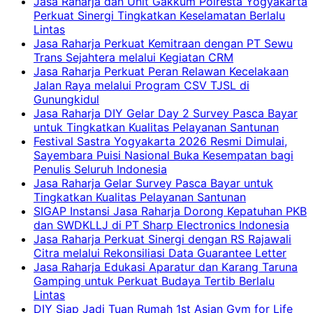
Jasa Raharja dan Unit Gakkum Polresta Yogyakarta
Perkuat Sinergi Tingkatkan Keselamatan Berlalu
Lintas
Jasa Raharja Perkuat Kemitraan dengan PT Sewu
Trans Sejahtera melalui Kegiatan CRM
Jasa Raharja Perkuat Peran Relawan Kecelakaan
Jalan Raya melalui Program CSV TJSL di
Gunungkidul
Jasa Raharja DIY Gelar Day 2 Survey Pasca Bayar
untuk Tingkatkan Kualitas Pelayanan Santunan
Festival Sastra Yogyakarta 2026 Resmi Dimulai,
Sayembara Puisi Nasional Buka Kesempatan bagi
Penulis Seluruh Indonesia
Jasa Raharja Gelar Survey Pasca Bayar untuk
Tingkatkan Kualitas Pelayanan Santunan
SIGAP Instansi Jasa Raharja Dorong Kepatuhan PKB
dan SWDKLLJ di PT Sharp Electronics Indonesia
Jasa Raharja Perkuat Sinergi dengan RS Rajawali
Citra melalui Rekonsiliasi Data Guarantee Letter
Jasa Raharja Edukasi Aparatur dan Karang Taruna
Gamping untuk Perkuat Budaya Tertib Berlalu
Lintas
DIY Siap Jadi Tuan Rumah 1st Asian Gym for Life