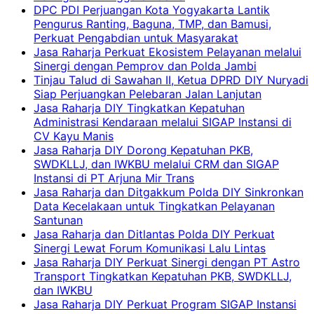
DPC PDI Perjuangan Kota Yogyakarta Lantik
Pengurus Ranting, Baguna, TMP, dan Bamusi,
Perkuat Pengabdian untuk Masyarakat
Jasa Raharja Perkuat Ekosistem Pelayanan melalui
Sinergi dengan Pemprov dan Polda Jambi
Tinjau Talud di Sawahan II, Ketua DPRD DIY Nuryadi
Siap Perjuangkan Pelebaran Jalan Lanjutan
Jasa Raharja DIY Tingkatkan Kepatuhan
Administrasi Kendaraan melalui SIGAP Instansi di
CV Kayu Manis
Jasa Raharja DIY Dorong Kepatuhan PKB,
SWDKLLJ, dan IWKBU melalui CRM dan SIGAP
Instansi di PT Arjuna Mir Trans
Jasa Raharja dan Ditgakkum Polda DIY Sinkronkan
Data Kecelakaan untuk Tingkatkan Pelayanan
Santunan
Jasa Raharja dan Ditlantas Polda DIY Perkuat
Sinergi Lewat Forum Komunikasi Lalu Lintas
Jasa Raharja DIY Perkuat Sinergi dengan PT Astro
Transport Tingkatkan Kepatuhan PKB, SWDKLLJ,
dan IWKBU
Jasa Raharja DIY Perkuat Program SIGAP Instansi