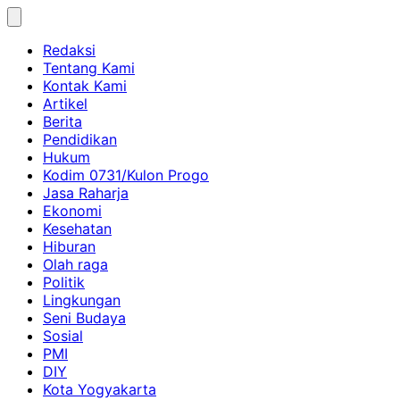
Skip
to
Redaksi
content
Tentang Kami
Kontak Kami
Artikel
Berita
Pendidikan
Hukum
Kodim 0731/Kulon Progo
Jasa Raharja
Ekonomi
Kesehatan
Hiburan
Olah raga
Politik
Lingkungan
Seni Budaya
Sosial
PMI
DIY
Kota Yogyakarta