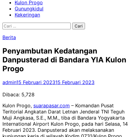
Kulon Progo
Gunungkidul
Kekeringan
Cari
untuk:
Berita
Penyambutan Kedatangan
Danpusterad di Bandara YIA Kulon
Progo
admin
15 Februari 2023
15 Februari 2023
Dibaca:
5,728
Kulon Progo,
suarapasar.com
– Komandan Pusat
Teritorial Angkatan Darat Letnan Jenderal TNI Teguh
Muji Angkasa, S.E., M.M., tiba di Bandara Yogyakarta
International Airport Kulon Progo, pada hari Selasa, 14
Februari 2023. Danpusterad akan melaksanakan
kunjungan kerja di wilayah Kodim 0731/Kulon Progo