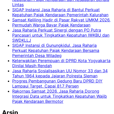
Lintas
SIGAP Instansi Jasa Raharja di Bantul Perkuat
Kepatuhan Pajak Kendaraan Pemerintah Kalurahan
Samsat Keliling Hadir di Pasar Rakyat UMKM 2026,
Permudah Warga Bayar Pajak Kendaraan
Jasa Raharja Perkuat Sinergi dengan PO Putra
Pancasari untuk Tingkatkan Kepatuhan IWKBU dan
SWDKLLJ
SIGAP Instansi di Gunungkidul, Jasa Raharja
Perkuat Kepatuhan Pajak Kendaraan Bersama
Pemerintah Desa Wiladeg
Keterwakilan Perempuan di DPRD Kota Yogyakarta
Dinilai Masih Rendah
Jasa Raharja Sosialisasikan UU Nomor 33 dan 34
Tahun 1964 kepada Jajaran Polresta Sleman
Progres Pembangunan Gedung Baru DPRD DIY
Lampaui Target, Capai 81,7 Persen
Rakornas Samsat 2026, Jasa Raharja Dorong
Integrasi Data untuk Tingkatkan Kepatuhan Wajib
Pajak Kendaraan Bermotor
Arsip