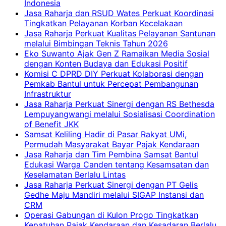
Indonesia
Jasa Raharja dan RSUD Wates Perkuat Koordinasi
Tingkatkan Pelayanan Korban Kecelakaan
Jasa Raharja Perkuat Kualitas Pelayanan Santunan
melalui Bimbingan Teknis Tahun 2026
Eko Suwanto Ajak Gen Z Ramaikan Media Sosial
dengan Konten Budaya dan Edukasi Positif
Komisi C DPRD DIY Perkuat Kolaborasi dengan
Pemkab Bantul untuk Percepat Pembangunan
Infrastruktur
Jasa Raharja Perkuat Sinergi dengan RS Bethesda
Lempuyangwangi melalui Sosialisasi Coordination
of Benefit JKK
Samsat Keliling Hadir di Pasar Rakyat UMi,
Permudah Masyarakat Bayar Pajak Kendaraan
Jasa Raharja dan Tim Pembina Samsat Bantul
Edukasi Warga Canden tentang Kesamsatan dan
Keselamatan Berlalu Lintas
Jasa Raharja Perkuat Sinergi dengan PT Gelis
Gedhe Maju Mandiri melalui SIGAP Instansi dan
CRM
Operasi Gabungan di Kulon Progo Tingkatkan
Kepatuhan Pajak Kendaraan dan Kesadaran Berlalu