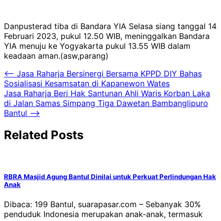
Danpusterad tiba di Bandara YIA Selasa siang tanggal 14
Februari 2023, pukul 12.50 WIB, meninggalkan Bandara
YIA menuju ke Yogyakarta pukul 13.55 WIB dalam
keadaan aman.(asw,parang)
Navigasi
⟵
Jasa Raharja Bersinergi Bersama KPPD DIY Bahas
Sosialisasi Kesamsatan di Kapanewon Wates
pos
Jasa Raharja Beri Hak Santunan Ahli Waris Korban Laka
di Jalan Samas Simpang Tiga Dawetan Bambanglipuro
Bantul
⟶
Related Posts
RBRA Masjid Agung Bantul Dinilai untuk Perkuat Perlindungan Hak
Anak
Dibaca: 199 Bantul, suarapasar.com – Sebanyak 30%
penduduk Indonesia merupakan anak-anak, termasuk