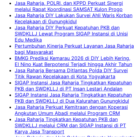
Jasa Raharja, POLRI, dan KPPD Perkuat Sinergi
melalui Rapat Koordinasi SAMSAT Kulon Progo
Jasa Raharja DIY Lakukan Survei Ahli Waris Korban
Kecelakaan di Gunungkidul
Jasa Raharja DIY Perkuat Kepatuhan PKB dan
SWDKLLJ Lewat Program SIGAP Instansi di Unisi
Edu Medika
Pertumbuhan Kinerja Perkuat Layanan Jasa Raharja
bagi Masyarakat
BMKG Prediksi Kemarau 2026 di DIY Lebih Kering,
El Nino Kuat Berpotensi Terjadi hingga Akhir Tahun
Jasa Raharja Bersama Ditlantas Polda DIY Survei
Titik Rawan Kecelakaan di Kota Yogyakarta
SIGAP Instansi Jasa Raharja Tingkatkan Kepatuhan
PKB dan SWDKLLJ di PT Insan Lestari Andalan
SIGAP Instansi Jasa Raharja Tingkatkan Kepatuhan
PKB dan SWDKLLJ di Dua Kalurahan Gunungkidul
Jasa Raharja Perkuat Kemitraan dengan Koperasi
Angkutan Umum Abadi melalui Program CRM
Jasa Raharja Tingkatkan Kepatuhan PKB dan
SWDKLLJ melalui CRM dan SIGAP Instansi di PT
Karya Jasa Transport