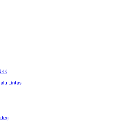
 JKK
alu Lintas
adeg