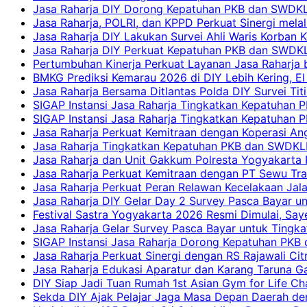
Jasa Raharja DIY Dorong Kepatuhan PKB dan SWDKLLJ
Jasa Raharja, POLRI, dan KPPD Perkuat Sinergi mela
Jasa Raharja DIY Lakukan Survei Ahli Waris Korban 
Jasa Raharja DIY Perkuat Kepatuhan PKB dan SWDKL
Pertumbuhan Kinerja Perkuat Layanan Jasa Raharja 
BMKG Prediksi Kemarau 2026 di DIY Lebih Kering, El 
Jasa Raharja Bersama Ditlantas Polda DIY Survei Ti
SIGAP Instansi Jasa Raharja Tingkatkan Kepatuhan 
SIGAP Instansi Jasa Raharja Tingkatkan Kepatuhan
Jasa Raharja Perkuat Kemitraan dengan Koperasi 
Jasa Raharja Tingkatkan Kepatuhan PKB dan SWDKLLJ
Jasa Raharja dan Unit Gakkum Polresta Yogyakarta P
Jasa Raharja Perkuat Kemitraan dengan PT Sewu Tra
Jasa Raharja Perkuat Peran Relawan Kecelakaan Jal
Jasa Raharja DIY Gelar Day 2 Survey Pasca Bayar un
Festival Sastra Yogyakarta 2026 Resmi Dimulai, Say
Jasa Raharja Gelar Survey Pasca Bayar untuk Tingka
SIGAP Instansi Jasa Raharja Dorong Kepatuhan PKB 
Jasa Raharja Perkuat Sinergi dengan RS Rajawali Citr
Jasa Raharja Edukasi Aparatur dan Karang Taruna Ga
DIY Siap Jadi Tuan Rumah 1st Asian Gym for Life Ch
Sekda DIY Ajak Pelajar Jaga Masa Depan Daerah de