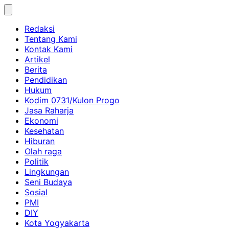
Skip
to
Redaksi
content
Tentang Kami
Kontak Kami
Artikel
Berita
Pendidikan
Hukum
Kodim 0731/Kulon Progo
Jasa Raharja
Ekonomi
Kesehatan
Hiburan
Olah raga
Politik
Lingkungan
Seni Budaya
Sosial
PMI
DIY
Kota Yogyakarta