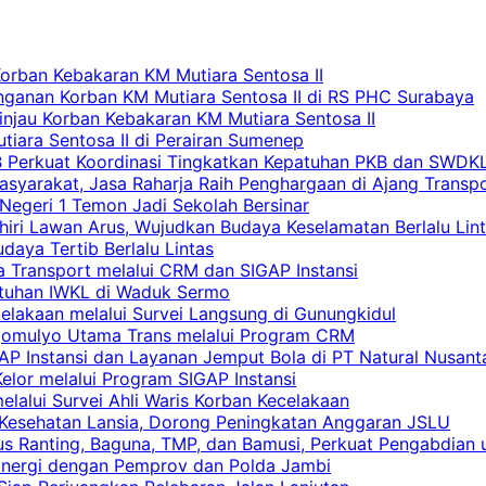
Korban Kebakaran KM Mutiara Sentosa II
nganan Korban KM Mutiara Sentosa II di RS PHC Surabaya
Tinjau Korban Kebakaran KM Mutiara Sentosa II
iara Sentosa II di Perairan Sumenep
RB Perkuat Koordinasi Tingkatkan Kepatuhan PKB dan SWDK
asyarakat, Jasa Raharja Raih Penghargaan di Ajang Transp
egeri 1 Temon Jadi Sekolah Bersinar
khiri Lawan Arus, Wujudkan Budaya Keselamatan Berlalu Lin
aya Tertib Berlalu Lintas
a Transport melalui CRM dan SIGAP Instansi
atuhan IWKL di Waduk Sermo
celakaan melalui Survei Langsung di Gunungkidul
rgomulyo Utama Trans melalui Program CRM
AP Instansi dan Layanan Jemput Bola di PT Natural Nusant
elor melalui Program SIGAP Instansi
elalui Survei Ahli Waris Korban Kecelakaan
 Kesehatan Lansia, Dorong Peningkatan Anggaran JSLU
s Ranting, Baguna, TMP, dan Bamusi, Perkuat Pengabdian 
Sinergi dengan Pemprov dan Polda Jambi