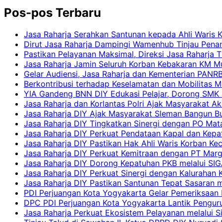
Pos-pos Terbaru
Jasa Raharja Serahkan Santunan kepada Ahli Waris 
Dirut Jasa Raharja Dampingi Wamenhub Tinjau Pena
Pastikan Pelayanan Maksimal, Direksi Jasa Raharja 
Jasa Raharja Jamin Seluruh Korban Kebakaran KM Mut
Gelar Audiensi, Jasa Raharja dan Kementerian PAN
Berkontribusi terhadap Keselamatan dan Mobilitas M
YIA Gandeng BNN DIY Edukasi Pelajar, Dorong SMK N
Jasa Raharja dan Korlantas Polri Ajak Masyarakat A
Jasa Raharja DIY Ajak Masyarakat Sleman Bangun Bud
Jasa Raharja DIY Tingkatkan Sinergi dengan PO Mat
Jasa Raharja DIY Perkuat Pendataan Kapal dan Kep
Jasa Raharja DIY Pastikan Hak Ahli Waris Korban Ke
Jasa Raharja DIY Perkuat Kemitraan dengan PT Ma
Jasa Raharja DIY Dorong Kepatuhan PKB melalui SIG
Jasa Raharja DIY Perkuat Sinergi dengan Kalurahan K
Jasa Raharja DIY Pastikan Santunan Tepat Sasaran m
PDI Perjuangan Kota Yogyakarta Gelar Pemeriksaan
DPC PDI Perjuangan Kota Yogyakarta Lantik Penguru
Jasa Raharja Perkuat Ekosistem Pelayanan melalui 