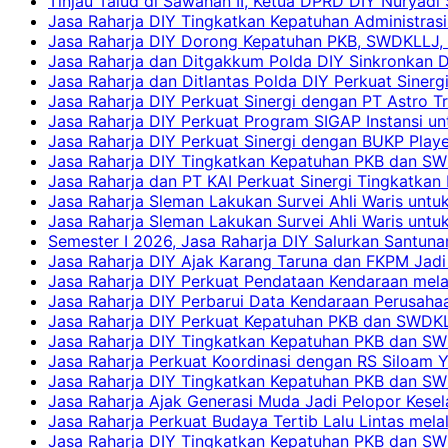
Tinjau Talud di Sawahan II, Ketua DPRD DIY Nuryadi
Jasa Raharja DIY Tingkatkan Kepatuhan Administrasi
Jasa Raharja DIY Dorong Kepatuhan PKB, SWDKLLJ, d
Jasa Raharja dan Ditgakkum Polda DIY Sinkronkan 
Jasa Raharja dan Ditlantas Polda DIY Perkuat Sinerg
Jasa Raharja DIY Perkuat Sinergi dengan PT Astro
Jasa Raharja DIY Perkuat Program SIGAP Instansi 
Jasa Raharja DIY Perkuat Sinergi dengan BUKP Pla
Jasa Raharja DIY Tingkatkan Kepatuhan PKB dan SW
Jasa Raharja dan PT KAI Perkuat Sinergi Tingkatkan 
Jasa Raharja Sleman Lakukan Survei Ahli Waris unt
Jasa Raharja Sleman Lakukan Survei Ahli Waris unt
Semester I 2026, Jasa Raharja DIY Salurkan Santun
Jasa Raharja DIY Ajak Karang Taruna dan FKPM Jadi 
Jasa Raharja DIY Perkuat Pendataan Kendaraan mela
Jasa Raharja DIY Perbarui Data Kendaraan Perusahaa
Jasa Raharja DIY Perkuat Kepatuhan PKB dan SWDKL
Jasa Raharja DIY Tingkatkan Kepatuhan PKB dan SWD
Jasa Raharja Perkuat Koordinasi dengan RS Siloam 
Jasa Raharja DIY Tingkatkan Kepatuhan PKB dan SW
Jasa Raharja Ajak Generasi Muda Jadi Pelopor Kesel
Jasa Raharja Perkuat Budaya Tertib Lalu Lintas mela
Jasa Raharja DIY Tingkatkan Kepatuhan PKB dan SWD