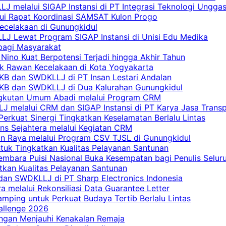
 melalui SIGAP Instansi di PT Integrasi Teknologi Ungga
lui Rapat Koordinasi SAMSAT Kulon Progo
Kecelakaan di Gunungkidul
LJ Lewat Program SIGAP Instansi di Unisi Edu Medika
bagi Masyarakat
Nino Kuat Berpotensi Terjadi hingga Akhir Tahun
tik Rawan Kecelakaan di Kota Yogyakarta
PKB dan SWDKLLJ di PT Insan Lestari Andalan
 PKB dan SWDKLLJ di Dua Kalurahan Gunungkidul
Angkutan Umum Abadi melalui Program CRM
 melalui CRM dan SIGAP Instansi di PT Karya Jasa Trans
erkuat Sinergi Tingkatkan Keselamatan Berlalu Lintas
ns Sejahtera melalui Kegiatan CRM
an Raya melalui Program CSV TJSL di Gunungkidul
tuk Tingkatkan Kualitas Pelayanan Santunan
embara Puisi Nasional Buka Kesempatan bagi Penulis Selur
tkan Kualitas Pelayanan Santunan
dan SWDKLLJ di PT Sharp Electronics Indonesia
a melalui Rekonsiliasi Data Guarantee Letter
mping untuk Perkuat Budaya Tertib Berlalu Lintas
allenge 2026
ngan Menjauhi Kenakalan Remaja