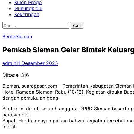
Kulon Progo
Gunungkidul
Kekeringan
Cari
untuk:
Berita
Sleman
Pemkab Sleman Gelar Bimtek Keluarg
admin
11 Desember 2025
Dibaca:
316
Sleman, suarapasar.com – Pemerintah Kabupaten Sleman 
Hotel Ramada Sleman, Rabu (10/12). Kegiatan dibuka Bup
dengan pemukulan gong.
Bimtek ini diikuti seluruh anggota DPRD Sleman beserta
narasumber.
Bupati Harda menyampaikan bahwa kegiatan tersebut menja
moral.