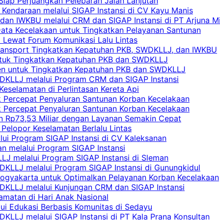
 Siap Perjuangkan Pelebaran Jalan Lanjutan
 Kendaraan melalui SIGAP Instansi di CV Kayu Manis
an IWKBU melalui CRM dan SIGAP Instansi di PT Arjuna Mi
Data Kecelakaan untuk Tingkatkan Pelayanan Santunan
i Lewat Forum Komunikasi Lalu Lintas
 Transport Tingkatkan Kepatuhan PKB, SWDKLLJ, dan IWKBU
untuk Tingkatkan Kepatuhan PKB dan SWDKLLJ
yen untuk Tingkatkan Kepatuhan PKB dan SWDKLLJ
DKLLJ melalui Program CRM dan SIGAP Instansi
Keselamatan di Perlintasan Kereta Api
uk Percepat Penyaluran Santunan Korban Kecelakaan
uk Percepat Penyaluran Santunan Korban Kecelakaan
an Rp73,53 Miliar dengan Layanan Semakin Cepat
Pelopor Keselamatan Berlalu Lintas
lui Program SIGAP Instansi di CV Kaleksanan
n melalui Program SIGAP Instansi
LJ melalui Program SIGAP Instansi di Sleman
KLLJ melalui Program SIGAP Instansi di Gunungkidul
Yogyakarta untuk Optimalkan Pelayanan Korban Kecelakaan
DKLLJ melalui Kunjungan CRM dan SIGAP Instansi
amatan di Hari Anak Nasional
lui Edukasi Berbasis Komunitas di Sedayu
KLLJ melalui SIGAP Instansi di PT Kala Prana Konsultan