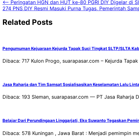
Navigasi
⟵
Peringatan HGN dan HUT ke-80 PGRI DIY Digelar di Sl
274 PNS DIY Resmi Masuki Purna Tugas, Pemerintah Samp
pos
Related Posts
Pengumuman Kejuaraan Kejurda Tapak Suci Tingkat SLTP/SLTA Ka
Dibaca: 717 Kulon Progo, suarapasar.com – Kejurda Tapa
Jasa Raharja dan Tim Samsat Sosialisasikan Keselamatan Lalu Lint
Dibaca: 193 Sleman, suarapasar.com — PT Jasa Raharja 
Belajar Dari Perundingaan Linggarjati, Eko Suwanto Tegaskan Pemi
Dibaca: 578 Kuningan , Jawa Barat : Menjadi pemimpin me