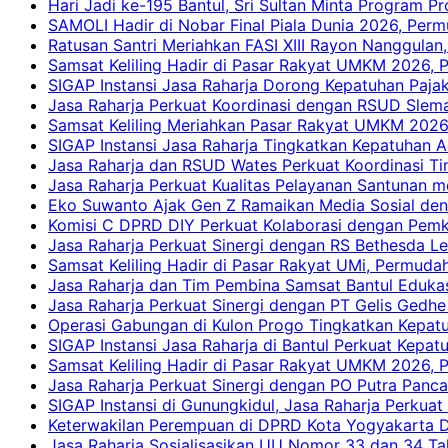
Hari Jadi ke-195 Bantul, Sri Sultan Minta Program P
SAMOLI Hadir di Nobar Final Piala Dunia 2026, Per
Ratusan Santri Meriahkan FASI XIII Rayon Nanggulan,
Samsat Keliling Hadir di Pasar Rakyat UMKM 2026,
SIGAP Instansi Jasa Raharja Dorong Kepatuhan Pajak
Jasa Raharja Perkuat Koordinasi dengan RSUD Slem
Samsat Keliling Meriahkan Pasar Rakyat UMKM 2026
SIGAP Instansi Jasa Raharja Tingkatkan Kepatuhan A
Jasa Raharja dan RSUD Wates Perkuat Koordinasi T
Jasa Raharja Perkuat Kualitas Pelayanan Santunan m
Eko Suwanto Ajak Gen Z Ramaikan Media Sosial den
Komisi C DPRD DIY Perkuat Kolaborasi dengan Pemk
Jasa Raharja Perkuat Sinergi dengan RS Bethesda Le
Samsat Keliling Hadir di Pasar Rakyat UMi, Permud
Jasa Raharja dan Tim Pembina Samsat Bantul Edukas
Jasa Raharja Perkuat Sinergi dengan PT Gelis Gedhe
Operasi Gabungan di Kulon Progo Tingkatkan Kepatu
SIGAP Instansi Jasa Raharja di Bantul Perkuat Kepa
Samsat Keliling Hadir di Pasar Rakyat UMKM 2026,
Jasa Raharja Perkuat Sinergi dengan PO Putra Pan
SIGAP Instansi di Gunungkidul, Jasa Raharja Perku
Keterwakilan Perempuan di DPRD Kota Yogyakarta D
Jasa Raharja Sosialisasikan UU Nomor 33 dan 34 Ta