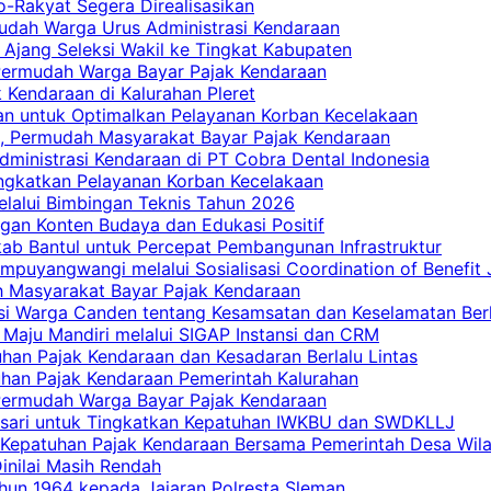
ro-Rakyat Segera Direalisasikan
mudah Warga Urus Administrasi Kendaraan
 Ajang Seleksi Wakil ke Tingkat Kabupaten
 Permudah Warga Bayar Pajak Kendaraan
 Kendaraan di Kalurahan Pleret
an untuk Optimalkan Pelayanan Korban Kecelakaan
, Permudah Masyarakat Bayar Pajak Kendaraan
dministrasi Kendaraan di PT Cobra Dental Indonesia
ingkatkan Pelayanan Korban Kecelakaan
elalui Bimbingan Teknis Tahun 2026
gan Konten Budaya dan Edukasi Positif
ab Bantul untuk Percepat Pembangunan Infrastruktur
mpuyangwangi melalui Sosialisasi Coordination of Benefit
ah Masyarakat Bayar Pajak Kendaraan
i Warga Canden tentang Kesamsatan dan Keselamatan Berl
 Maju Mandiri melalui SIGAP Instansi dan CRM
han Pajak Kendaraan dan Kesadaran Berlalu Lintas
tuhan Pajak Kendaraan Pemerintah Kalurahan
 Permudah Warga Bayar Pajak Kendaraan
casari untuk Tingkatkan Kepatuhan IWKBU dan SWDKLLJ
at Kepatuhan Pajak Kendaraan Bersama Pemerintah Desa Wil
inilai Masih Rendah
hun 1964 kepada Jajaran Polresta Sleman