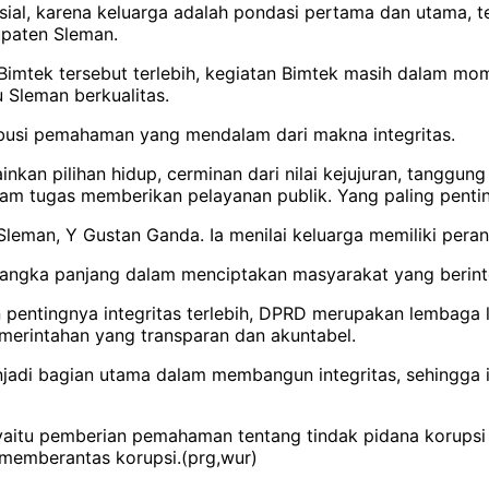
usial, karena keluarga adalah pondasi pertama dan utama, t
upaten Sleman.
imtek tersebut terlebih, kegiatan Bimtek masih dalam mo
Sleman berkualitas.
ribusi pemahaman yang mendalam dari makna integritas.
nkan pilihan hidup, cerminan dari nilai kejujuran, tanggung
lam tugas memberikan pelayanan publik. Yang paling penting
eman, Y Gustan Ganda. Ia menilai keluarga memiliki pera
angka panjang dalam menciptakan masyarakat yang berinteg
ntingnya integritas terlebih, DPRD merupakan lembaga le
emerintahan yang transparan dan akuntabel.
di bagian utama dalam membangun integritas, sehingga i
yaitu pemberian pemahaman tentang tindak pidana korups
 memberantas korupsi.(prg,wur)