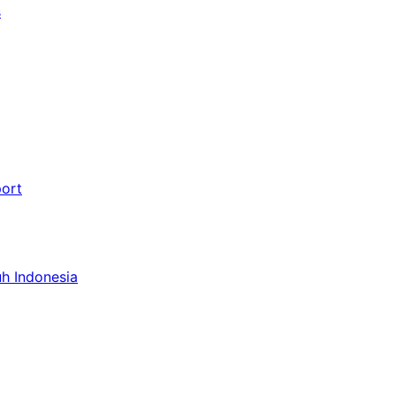
s
port
uh Indonesia