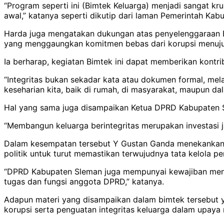
“Program seperti ini (Bimtek Keluarga) menjadi sangat kr
awal,” katanya seperti dikutip dari laman Pemerintah Kab
Harda juga mengatakan dukungan atas penyelenggaraan B
yang menggaungkan komitmen bebas dari korupsi menuju 
Ia berharap, kegiatan Bimtek ini dapat memberikan kont
“Integritas bukan sekadar kata atau dokumen formal, melai
keseharian kita, baik di rumah, di masyarakat, maupun da
Hal yang sama juga disampaikan Ketua DPRD Kabupaten Sl
“Membangun keluarga berintegritas merupakan investasi j
Dalam kesempatan tersebut Y Gustan Ganda menekankan pe
politik untuk turut memastikan terwujudnya tata kelola p
“DPRD Kabupaten Sleman juga mempunyai kewajiban menja
tugas dan fungsi anggota DPRD,” katanya.
Adapun materi yang disampaikan dalam bimtek tersebut 
korupsi serta penguatan integritas keluarga dalam upaya