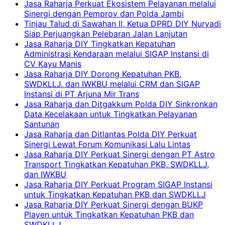
Jasa Raharja Perkuat Ekosistem Pelayanan melalui
Sinergi dengan Pemprov dan Polda Jambi
Tinjau Talud di Sawahan II, Ketua DPRD DIY Nuryadi
Siap Perjuangkan Pelebaran Jalan Lanjutan
Jasa Raharja DIY Tingkatkan Kepatuhan
Administrasi Kendaraan melalui SIGAP Instansi di
CV Kayu Manis
Jasa Raharja DIY Dorong Kepatuhan PKB,
SWDKLLJ, dan IWKBU melalui CRM dan SIGAP
Instansi di PT Arjuna Mir Trans
Jasa Raharja dan Ditgakkum Polda DIY Sinkronkan
Data Kecelakaan untuk Tingkatkan Pelayanan
Santunan
Jasa Raharja dan Ditlantas Polda DIY Perkuat
Sinergi Lewat Forum Komunikasi Lalu Lintas
Jasa Raharja DIY Perkuat Sinergi dengan PT Astro
Transport Tingkatkan Kepatuhan PKB, SWDKLLJ,
dan IWKBU
Jasa Raharja DIY Perkuat Program SIGAP Instansi
untuk Tingkatkan Kepatuhan PKB dan SWDKLLJ
Jasa Raharja DIY Perkuat Sinergi dengan BUKP
Playen untuk Tingkatkan Kepatuhan PKB dan
SWDKLLJ