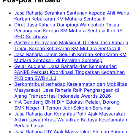
Jasa Raharja Serahkan Santunan kepada Ahli Waris
Korban Kebakaran KM Mutiara Sentosa II
Dirut Jasa Raharja Dampingi Wamenhub Tinjau
Penanganan Korban KM Mutiara Sentosa II di RS
PHC Surabaya
Pastikan Pelayanan Maksimal, Direksi Jasa Raharja
Tinjau Korban Kebakaran KM Mutiara Sentosa II
Jasa Raharja Jamin Seluruh Korban Kebakaran KM
Mutiara Sentosa II di Perairan Sumenep
Gelar Audiensi, Jasa Raharja dan Kementerian
PANRB Perkuat Koordinasi Tingkatkan Kepatuhan
PKB dan SWDKLLJ
Berkontribusi terhadap Keselamatan dan Mobilitas
Masyarakat, Jasa Raharja Raih Penghargaan di
Ajang Transportasi Indonesia Awards 2026
YIA Gandeng BNN DIY Edukasi Pelajar, Dorong
SMK Negeri 1 Temon Jadi Sekolah Bersinar
Jasa Raharja dan Korlantas Polri Ajak Masyarakat
Akhiri Lawan Arus, Wujudkan Budaya Keselamatan
Berlalu Lintas
Jasa Raharja DIY Ajak Masyarakat Sleman Bangun