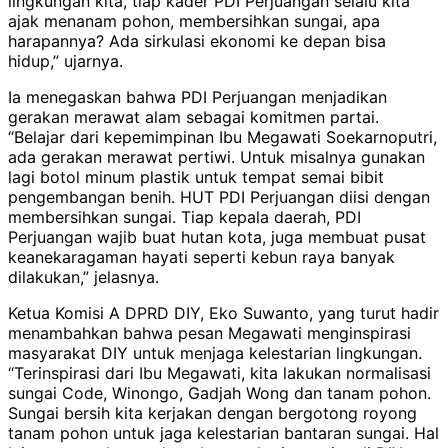
lingkungan kita, tiap kader PDI Perjuangan selalu kita
ajak menanam pohon, membersihkan sungai, apa
harapannya? Ada sirkulasi ekonomi ke depan bisa
hidup,” ujarnya.
Ia menegaskan bahwa PDI Perjuangan menjadikan
gerakan merawat alam sebagai komitmen partai.
“Belajar dari kepemimpinan Ibu Megawati Soekarnoputri,
ada gerakan merawat pertiwi. Untuk misalnya gunakan
lagi botol minum plastik untuk tempat semai bibit
pengembangan benih. HUT PDI Perjuangan diisi dengan
membersihkan sungai. Tiap kepala daerah, PDI
Perjuangan wajib buat hutan kota, juga membuat pusat
keanekaragaman hayati seperti kebun raya banyak
dilakukan,” jelasnya.
Ketua Komisi A DPRD DIY, Eko Suwanto, yang turut hadir
menambahkan bahwa pesan Megawati menginspirasi
masyarakat DIY untuk menjaga kelestarian lingkungan.
“Terinspirasi dari Ibu Megawati, kita lakukan normalisasi
sungai Code, Winongo, Gadjah Wong dan tanam pohon.
Sungai bersih kita kerjakan dengan bergotong royong
tanam pohon untuk jaga kelestarian bantaran sungai. Hal