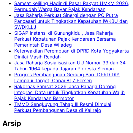
Samsat Keliling Hadir di Pasar Rakyat UMKM 2026,
Permudah Warga Bayar Pajak Kendaraan
Jasa Raharja Perkuat Sinergi dengan PO Putra
Pancasari untuk Tingkatkan Kepatuhan IWKBU dan
SWDKLLJ
SIGAP Instansi di Gunungkidul, Jasa Raharja
Perkuat Kepatuhan Pajak Kendaraan Bersama
Pemerintah Desa Wiladeg
Keterwakilan Perempuan di DPRD Kota Yogyakarta
Dinilai Masih Rendah
Jasa Raharja Sosialisasikan UU Nomor 33 dan 34
Tahun 1964 kepada Jajaran Polresta Sleman
Progres Pembangunan Gedung Baru DPRD DIY
Lampaui Target, Capai 81,7 Persen
Rakornas Samsat 2026, Jasa Raharja Dorong
Integrasi Data untuk Tingkatkan Kepatuhan Wajib
Pajak Kendaraan Bermotor
TMMD Sengkuyung Tahap III Resmi Dimulai,
Perkuat Pembangunan Desa di Kalirejo
Arsip