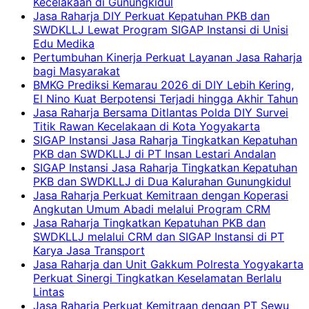
Kecelakaan di Gunungkidul
Jasa Raharja DIY Perkuat Kepatuhan PKB dan
SWDKLLJ Lewat Program SIGAP Instansi di Unisi
Edu Medika
Pertumbuhan Kinerja Perkuat Layanan Jasa Raharja
bagi Masyarakat
BMKG Prediksi Kemarau 2026 di DIY Lebih Kering,
El Nino Kuat Berpotensi Terjadi hingga Akhir Tahun
Jasa Raharja Bersama Ditlantas Polda DIY Survei
Titik Rawan Kecelakaan di Kota Yogyakarta
SIGAP Instansi Jasa Raharja Tingkatkan Kepatuhan
PKB dan SWDKLLJ di PT Insan Lestari Andalan
SIGAP Instansi Jasa Raharja Tingkatkan Kepatuhan
PKB dan SWDKLLJ di Dua Kalurahan Gunungkidul
Jasa Raharja Perkuat Kemitraan dengan Koperasi
Angkutan Umum Abadi melalui Program CRM
Jasa Raharja Tingkatkan Kepatuhan PKB dan
SWDKLLJ melalui CRM dan SIGAP Instansi di PT
Karya Jasa Transport
Jasa Raharja dan Unit Gakkum Polresta Yogyakarta
Perkuat Sinergi Tingkatkan Keselamatan Berlalu
Lintas
Jasa Raharja Perkuat Kemitraan dengan PT Sewu