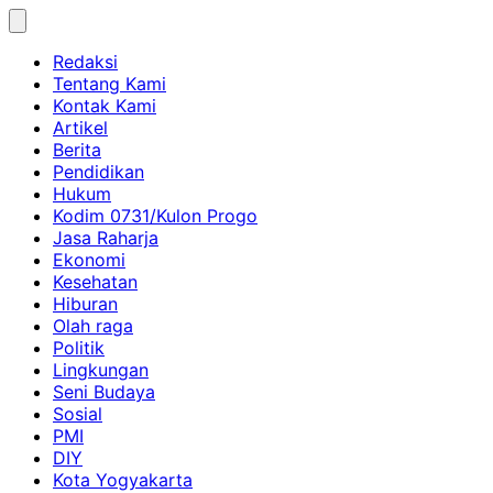
Skip
to
Redaksi
content
Tentang Kami
Kontak Kami
Artikel
Berita
Pendidikan
Hukum
Kodim 0731/Kulon Progo
Jasa Raharja
Ekonomi
Kesehatan
Hiburan
Olah raga
Politik
Lingkungan
Seni Budaya
Sosial
PMI
DIY
Kota Yogyakarta