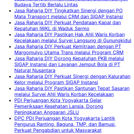
Budaya Tertib Berlalu Lintas
Jasa Raharja DIY Tingkatkan Sinergi dengan PO
Mata Transport melalui CRM dan SIGAP Instansi
Jasa Raharja DIY Perkuat Pendataan Kapal dan
Kepatuhan IWKL di Waduk Sermo
Jasa Raharja DIY Pastikan Hak Ahli Waris Korban
Kecelakaan melalui Survei Langsung di Gunungkidul
Jasa Raharja DIY Perkuat Kemitraan dengan PT
Margomulyo Utama Trans melalui Program CRM
Jasa Raharja DIY Dorong Kepatuhan PKB melalui
SIGAP Instansi dan Layanan Jemput Bola di PT
Natural Nusantara
Jasa Raharja DIY Perkuat Sinergi dengan Kalurahan
Kelor melalui Program SIGAP Instansi
Jasa Raharja DIY Pastikan Santunan Tepat Sasaran
melalui Survei Ahli Waris Korban Kecelakaan
PDI Perjuangan Kota Yogyakarta Gelar
Pemeriksaan Kesehatan Lansia, Dorong
Peningkatan Anggaran JSLU
DPC PDI Perjuangan Kota Yogyakarta Lantik
Pengurus Ranting, Baguna, TMP, dan Bamusi,
Perkuat Pengabdian untuk Masyarakat