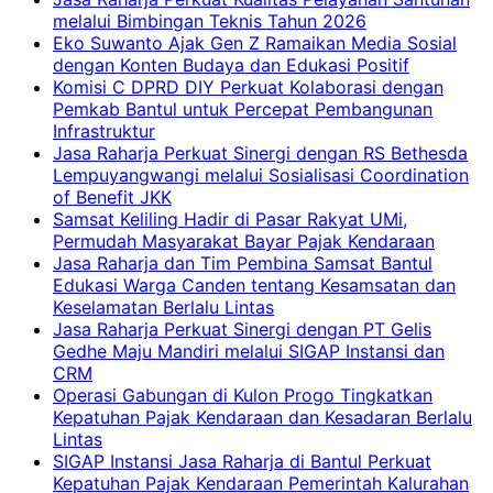
melalui Bimbingan Teknis Tahun 2026
Eko Suwanto Ajak Gen Z Ramaikan Media Sosial
dengan Konten Budaya dan Edukasi Positif
Komisi C DPRD DIY Perkuat Kolaborasi dengan
Pemkab Bantul untuk Percepat Pembangunan
Infrastruktur
Jasa Raharja Perkuat Sinergi dengan RS Bethesda
Lempuyangwangi melalui Sosialisasi Coordination
of Benefit JKK
Samsat Keliling Hadir di Pasar Rakyat UMi,
Permudah Masyarakat Bayar Pajak Kendaraan
Jasa Raharja dan Tim Pembina Samsat Bantul
Edukasi Warga Canden tentang Kesamsatan dan
Keselamatan Berlalu Lintas
Jasa Raharja Perkuat Sinergi dengan PT Gelis
Gedhe Maju Mandiri melalui SIGAP Instansi dan
CRM
Operasi Gabungan di Kulon Progo Tingkatkan
Kepatuhan Pajak Kendaraan dan Kesadaran Berlalu
Lintas
SIGAP Instansi Jasa Raharja di Bantul Perkuat
Kepatuhan Pajak Kendaraan Pemerintah Kalurahan