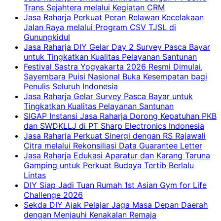
Trans Sejahtera melalui Kegiatan CRM
Jasa Raharja Perkuat Peran Relawan Kecelakaan
Jalan Raya melalui Program CSV TJSL di
Gunungkidul
Jasa Raharja DIY Gelar Day 2 Survey Pasca Bayar
untuk Tingkatkan Kualitas Pelayanan Santunan
Festival Sastra Yogyakarta 2026 Resmi Dimulai,
Sayembara Puisi Nasional Buka Kesempatan bagi
Penulis Seluruh Indonesia
Jasa Raharja Gelar Survey Pasca Bayar untuk
Tingkatkan Kualitas Pelayanan Santunan
SIGAP Instansi Jasa Raharja Dorong Kepatuhan PKB
dan SWDKLLJ di PT Sharp Electronics Indonesia
Jasa Raharja Perkuat Sinergi dengan RS Rajawali
Citra melalui Rekonsiliasi Data Guarantee Letter
Jasa Raharja Edukasi Aparatur dan Karang Taruna
Gamping untuk Perkuat Budaya Tertib Berlalu
Lintas
DIY Siap Jadi Tuan Rumah 1st Asian Gym for Life
Challenge 2026
Sekda DIY Ajak Pelajar Jaga Masa Depan Daerah
dengan Menjauhi Kenakalan Remaja