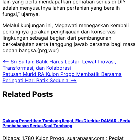
lain yang perlu mendapatkan perhatian serius di DIY
adalah menyusutnya lahan pertanian yang beralih
fungsi,” ujarnya.
Melalui kunjungan ini, Megawati menegaskan kembali
pentingnya gerakan penghijauan dan konservasi
lingkungan sebagai bagian dari pembangunan
berkelanjutan serta tanggung jawab bersama bagi masa
depan bangsa.(prg,wur)
Navigasi
⟵
Sri Sultan: Batik Harus Lestari Lewat Inovasi,
Transformasi, dan Kolaborasi
pos
Ratusan Murid RA Kulon Progo Membatik Bersama
Peringati Hari Batik Sedunia
⟶
Related Posts
Dukung Penertiban Tambang Ilegal, Eks Direktur DAMAR : Perlu
Pembahasan Serius Soal Tambang
Dibaca: 1,780 Kulon Progo, suarapasar.com : Pegiat