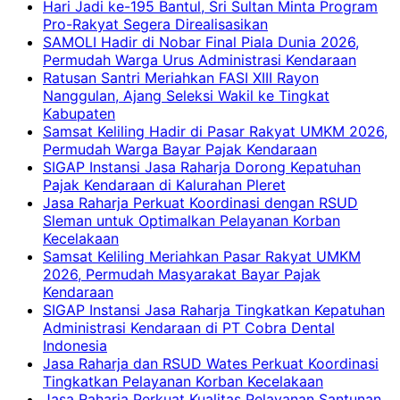
Hari Jadi ke-195 Bantul, Sri Sultan Minta Program
Pro-Rakyat Segera Direalisasikan
SAMOLI Hadir di Nobar Final Piala Dunia 2026,
Permudah Warga Urus Administrasi Kendaraan
Ratusan Santri Meriahkan FASI XIII Rayon
Nanggulan, Ajang Seleksi Wakil ke Tingkat
Kabupaten
Samsat Keliling Hadir di Pasar Rakyat UMKM 2026,
Permudah Warga Bayar Pajak Kendaraan
SIGAP Instansi Jasa Raharja Dorong Kepatuhan
Pajak Kendaraan di Kalurahan Pleret
Jasa Raharja Perkuat Koordinasi dengan RSUD
Sleman untuk Optimalkan Pelayanan Korban
Kecelakaan
Samsat Keliling Meriahkan Pasar Rakyat UMKM
2026, Permudah Masyarakat Bayar Pajak
Kendaraan
SIGAP Instansi Jasa Raharja Tingkatkan Kepatuhan
Administrasi Kendaraan di PT Cobra Dental
Indonesia
Jasa Raharja dan RSUD Wates Perkuat Koordinasi
Tingkatkan Pelayanan Korban Kecelakaan
Jasa Raharja Perkuat Kualitas Pelayanan Santunan