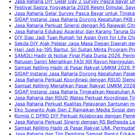
Jasa Raharja DIY Gelar Day 2 Survey Pasca Bayar un
Festival Sastra Yogyakarta 2026 Resmi Dimulai, Say
Jasa Raharja Gelar Survey Pasca Bayar untuk Tingka
SIGAP Instansi Jasa Raharja Dorong Kepatuhan PKB 
Jasa Raharja Perkuat Sinergi dengan RS Rajawali Citr
Jasa Raharja Edukasi Aparatur dan Karang Taruna Ga
DIY Siap Jadi Tuan Rumah 1st Asian Gym for Life Ch
Sekda DIY Ajak Pelajar Jaga Masa Depan Daerah de
Hari Jadi ke-195 Bantul, Sri Sultan Minta Program P
SAMOLI Hadir di Nobar Final Piala Dunia 2026, Per
Ratusan Santri Meriahkan FASI XIII Rayon Nanggulan,
Samsat Keliling Hadir di Pasar Rakyat UMKM 2026,
SIGAP Instansi Jasa Raharja Dorong Kepatuhan Pajak
Jasa Raharja Perkuat Koordinasi dengan RSUD Slem
Samsat Keliling Meriahkan Pasar Rakyat UMKM 2026
SIGAP Instansi Jasa Raharja Tingkatkan Kepatuhan A
Jasa Raharja dan RSUD Wates Perkuat Koordinasi T
Jasa Raharja Perkuat Kualitas Pelayanan Santunan m
Eko Suwanto Ajak Gen Z Ramaikan Media Sosial den
Komisi C DPRD DIY Perkuat Kolaborasi dengan Pemk
Jasa Raharja Perkuat Sinergi dengan RS Bethesda Le
Samsat Keliling Hadir di Pasar Rakyat UMi, Permud
Jasa Raharja dan Tim Pembina Samsat Bantul Edukas