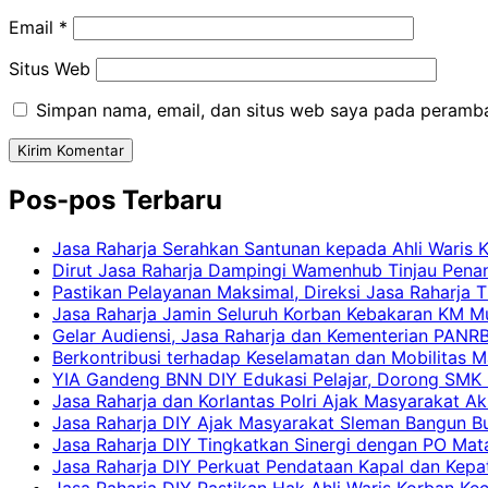
Email
*
Situs Web
Simpan nama, email, dan situs web saya pada peramba
Pos-pos Terbaru
Jasa Raharja Serahkan Santunan kepada Ahli Waris 
Dirut Jasa Raharja Dampingi Wamenhub Tinjau Pena
Pastikan Pelayanan Maksimal, Direksi Jasa Raharja 
Jasa Raharja Jamin Seluruh Korban Kebakaran KM Mut
Gelar Audiensi, Jasa Raharja dan Kementerian PAN
Berkontribusi terhadap Keselamatan dan Mobilitas M
YIA Gandeng BNN DIY Edukasi Pelajar, Dorong SMK N
Jasa Raharja dan Korlantas Polri Ajak Masyarakat A
Jasa Raharja DIY Ajak Masyarakat Sleman Bangun Bud
Jasa Raharja DIY Tingkatkan Sinergi dengan PO Mat
Jasa Raharja DIY Perkuat Pendataan Kapal dan Kep
Jasa Raharja DIY Pastikan Hak Ahli Waris Korban Ke