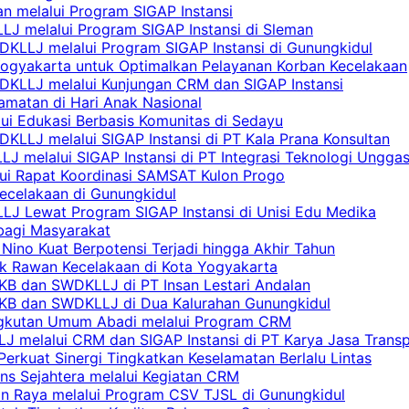
n melalui Program SIGAP Instansi
LJ melalui Program SIGAP Instansi di Sleman
KLLJ melalui Program SIGAP Instansi di Gunungkidul
Yogyakarta untuk Optimalkan Pelayanan Korban Kecelakaan
DKLLJ melalui Kunjungan CRM dan SIGAP Instansi
amatan di Hari Anak Nasional
lui Edukasi Berbasis Komunitas di Sedayu
KLLJ melalui SIGAP Instansi di PT Kala Prana Konsultan
 melalui SIGAP Instansi di PT Integrasi Teknologi Ungga
lui Rapat Koordinasi SAMSAT Kulon Progo
Kecelakaan di Gunungkidul
LJ Lewat Program SIGAP Instansi di Unisi Edu Medika
bagi Masyarakat
Nino Kuat Berpotensi Terjadi hingga Akhir Tahun
tik Rawan Kecelakaan di Kota Yogyakarta
PKB dan SWDKLLJ di PT Insan Lestari Andalan
 PKB dan SWDKLLJ di Dua Kalurahan Gunungkidul
Angkutan Umum Abadi melalui Program CRM
 melalui CRM dan SIGAP Instansi di PT Karya Jasa Trans
erkuat Sinergi Tingkatkan Keselamatan Berlalu Lintas
ns Sejahtera melalui Kegiatan CRM
an Raya melalui Program CSV TJSL di Gunungkidul