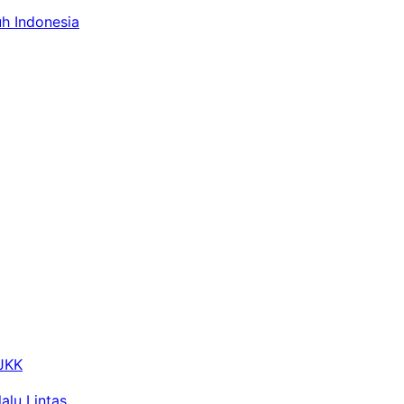
uh Indonesia
 JKK
alu Lintas