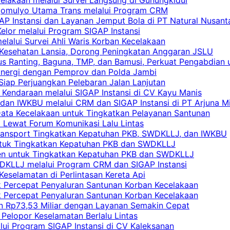
rgomulyo Utama Trans melalui Program CRM
AP Instansi dan Layanan Jemput Bola di PT Natural Nusant
elor melalui Program SIGAP Instansi
elalui Survei Ahli Waris Korban Kecelakaan
 Kesehatan Lansia, Dorong Peningkatan Anggaran JSLU
s Ranting, Baguna, TMP, dan Bamusi, Perkuat Pengabdian 
Sinergi dengan Pemprov dan Polda Jambi
 Siap Perjuangkan Pelebaran Jalan Lanjutan
 Kendaraan melalui SIGAP Instansi di CV Kayu Manis
an IWKBU melalui CRM dan SIGAP Instansi di PT Arjuna Mi
Data Kecelakaan untuk Tingkatkan Pelayanan Santunan
i Lewat Forum Komunikasi Lalu Lintas
 Transport Tingkatkan Kepatuhan PKB, SWDKLLJ, dan IWKBU
untuk Tingkatkan Kepatuhan PKB dan SWDKLLJ
yen untuk Tingkatkan Kepatuhan PKB dan SWDKLLJ
DKLLJ melalui Program CRM dan SIGAP Instansi
Keselamatan di Perlintasan Kereta Api
uk Percepat Penyaluran Santunan Korban Kecelakaan
uk Percepat Penyaluran Santunan Korban Kecelakaan
an Rp73,53 Miliar dengan Layanan Semakin Cepat
Pelopor Keselamatan Berlalu Lintas
lui Program SIGAP Instansi di CV Kaleksanan