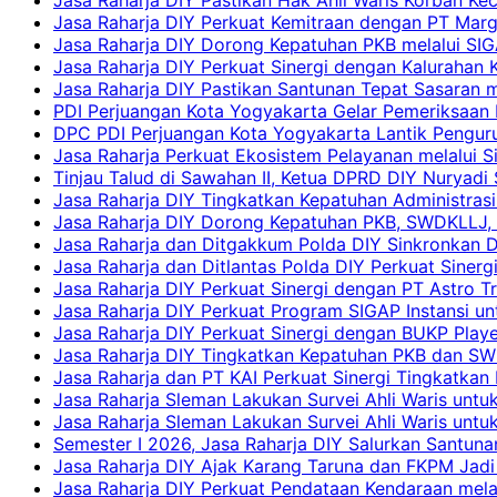
Jasa Raharja DIY Perkuat Kemitraan dengan PT Ma
Jasa Raharja DIY Dorong Kepatuhan PKB melalui SIG
Jasa Raharja DIY Perkuat Sinergi dengan Kalurahan K
Jasa Raharja DIY Pastikan Santunan Tepat Sasaran m
PDI Perjuangan Kota Yogyakarta Gelar Pemeriksaan
DPC PDI Perjuangan Kota Yogyakarta Lantik Penguru
Jasa Raharja Perkuat Ekosistem Pelayanan melalui 
Tinjau Talud di Sawahan II, Ketua DPRD DIY Nuryadi
Jasa Raharja DIY Tingkatkan Kepatuhan Administrasi
Jasa Raharja DIY Dorong Kepatuhan PKB, SWDKLLJ, d
Jasa Raharja dan Ditgakkum Polda DIY Sinkronkan 
Jasa Raharja dan Ditlantas Polda DIY Perkuat Sinerg
Jasa Raharja DIY Perkuat Sinergi dengan PT Astro
Jasa Raharja DIY Perkuat Program SIGAP Instansi 
Jasa Raharja DIY Perkuat Sinergi dengan BUKP Pla
Jasa Raharja DIY Tingkatkan Kepatuhan PKB dan SW
Jasa Raharja dan PT KAI Perkuat Sinergi Tingkatkan 
Jasa Raharja Sleman Lakukan Survei Ahli Waris unt
Jasa Raharja Sleman Lakukan Survei Ahli Waris unt
Semester I 2026, Jasa Raharja DIY Salurkan Santun
Jasa Raharja DIY Ajak Karang Taruna dan FKPM Jadi 
Jasa Raharja DIY Perkuat Pendataan Kendaraan mela