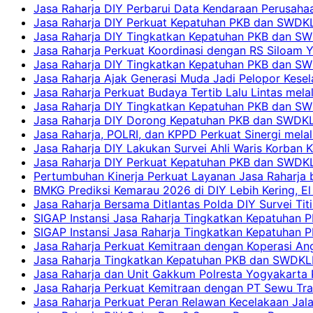
Jasa Raharja DIY Perbarui Data Kendaraan Perusahaa
Jasa Raharja DIY Perkuat Kepatuhan PKB dan SWDKL
Jasa Raharja DIY Tingkatkan Kepatuhan PKB dan SWD
Jasa Raharja Perkuat Koordinasi dengan RS Siloam 
Jasa Raharja DIY Tingkatkan Kepatuhan PKB dan SW
Jasa Raharja Ajak Generasi Muda Jadi Pelopor Kesel
Jasa Raharja Perkuat Budaya Tertib Lalu Lintas mela
Jasa Raharja DIY Tingkatkan Kepatuhan PKB dan SWD
Jasa Raharja DIY Dorong Kepatuhan PKB dan SWDKLLJ
Jasa Raharja, POLRI, dan KPPD Perkuat Sinergi mela
Jasa Raharja DIY Lakukan Survei Ahli Waris Korban 
Jasa Raharja DIY Perkuat Kepatuhan PKB dan SWDKL
Pertumbuhan Kinerja Perkuat Layanan Jasa Raharja 
BMKG Prediksi Kemarau 2026 di DIY Lebih Kering, El 
Jasa Raharja Bersama Ditlantas Polda DIY Survei Ti
SIGAP Instansi Jasa Raharja Tingkatkan Kepatuhan 
SIGAP Instansi Jasa Raharja Tingkatkan Kepatuhan
Jasa Raharja Perkuat Kemitraan dengan Koperasi 
Jasa Raharja Tingkatkan Kepatuhan PKB dan SWDKLLJ
Jasa Raharja dan Unit Gakkum Polresta Yogyakarta P
Jasa Raharja Perkuat Kemitraan dengan PT Sewu Tra
Jasa Raharja Perkuat Peran Relawan Kecelakaan Jal