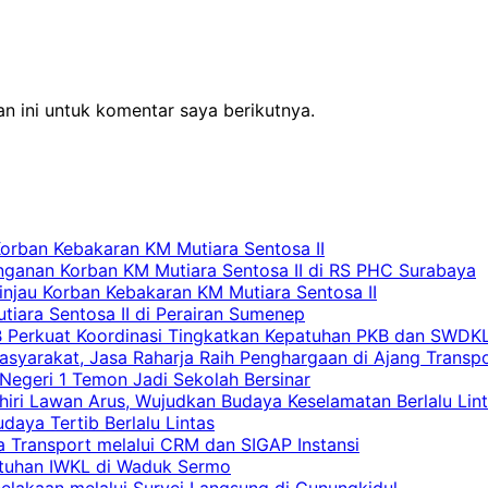
n ini untuk komentar saya berikutnya.
Korban Kebakaran KM Mutiara Sentosa II
nganan Korban KM Mutiara Sentosa II di RS PHC Surabaya
Tinjau Korban Kebakaran KM Mutiara Sentosa II
iara Sentosa II di Perairan Sumenep
RB Perkuat Koordinasi Tingkatkan Kepatuhan PKB dan SWDK
asyarakat, Jasa Raharja Raih Penghargaan di Ajang Transp
egeri 1 Temon Jadi Sekolah Bersinar
khiri Lawan Arus, Wujudkan Budaya Keselamatan Berlalu Lin
aya Tertib Berlalu Lintas
a Transport melalui CRM dan SIGAP Instansi
atuhan IWKL di Waduk Sermo
celakaan melalui Survei Langsung di Gunungkidul