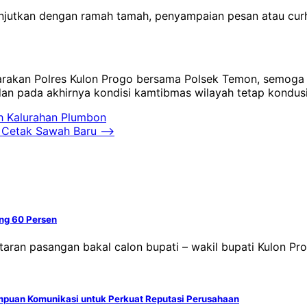
anjutkan dengan ramah tamah, penyampaian pesan atau cur
akan Polres Kulon Progo bersama Polsek Temon, semoga as
dan pada akhirnya kondisi kamtibmas wilayah tetap kondusi
ih Kalurahan Plumbon
a Cetak Sawah Baru
⟶
ang 60 Persen
taran pasangan bakal calon bupati – wakil bupati Kulon Pr
mpuan Komunikasi untuk Perkuat Reputasi Perusahaan