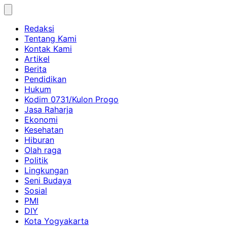
Skip
to
Redaksi
content
Tentang Kami
Kontak Kami
Artikel
Berita
Pendidikan
Hukum
Kodim 0731/Kulon Progo
Jasa Raharja
Ekonomi
Kesehatan
Hiburan
Olah raga
Politik
Lingkungan
Seni Budaya
Sosial
PMI
DIY
Kota Yogyakarta