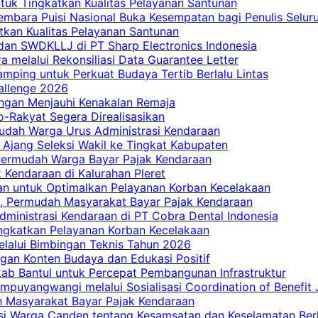
tuk Tingkatkan Kualitas Pelayanan Santunan
embara Puisi Nasional Buka Kesempatan bagi Penulis Selur
tkan Kualitas Pelayanan Santunan
dan SWDKLLJ di PT Sharp Electronics Indonesia
a melalui Rekonsiliasi Data Guarantee Letter
mping untuk Perkuat Budaya Tertib Berlalu Lintas
allenge 2026
ngan Menjauhi Kenakalan Remaja
ro-Rakyat Segera Direalisasikan
mudah Warga Urus Administrasi Kendaraan
 Ajang Seleksi Wakil ke Tingkat Kabupaten
 Permudah Warga Bayar Pajak Kendaraan
 Kendaraan di Kalurahan Pleret
an untuk Optimalkan Pelayanan Korban Kecelakaan
, Permudah Masyarakat Bayar Pajak Kendaraan
dministrasi Kendaraan di PT Cobra Dental Indonesia
ingkatkan Pelayanan Korban Kecelakaan
elalui Bimbingan Teknis Tahun 2026
gan Konten Budaya dan Edukasi Positif
ab Bantul untuk Percepat Pembangunan Infrastruktur
mpuyangwangi melalui Sosialisasi Coordination of Benefit
ah Masyarakat Bayar Pajak Kendaraan
i Warga Canden tentang Kesamsatan dan Keselamatan Berl