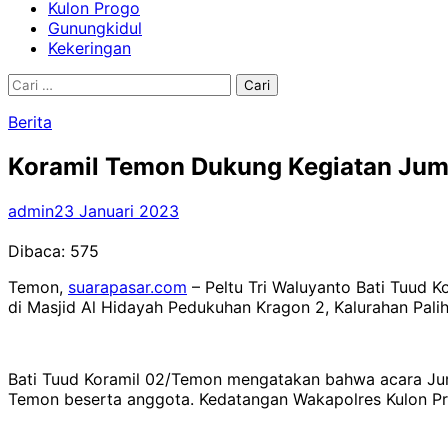
Kulon Progo
Gunungkidul
Kekeringan
Cari
untuk:
Berita
Koramil Temon Dukung Kegiatan Juma
admin
23 Januari 2023
Dibaca:
575
Temon,
suarapasar.com
– Peltu Tri Waluyanto Bati Tuud 
di Masjid Al Hidayah Pedukuhan Kragon 2, Kalurahan Pal
Bati Tuud Koramil 02/Temon mengatakan bahwa acara Juma
Temon beserta anggota. Kedatangan Wakapolres Kulon Pro