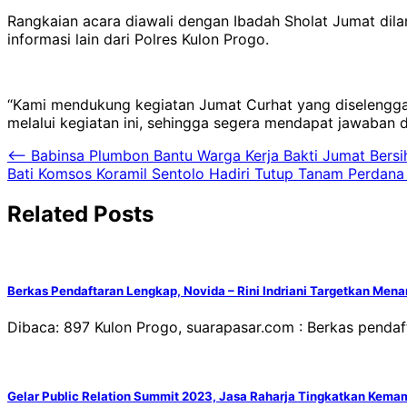
Rangkaian acara diawali dengan Ibadah Sholat Jumat dil
informasi lain dari Polres Kulon Progo.
“Kami mendukung kegiatan Jumat Curhat yang diselenggar
melalui kegiatan ini, sehingga segera mendapat jawaban 
Navigasi
⟵
Babinsa Plumbon Bantu Warga Kerja Bakti Jumat Bers
Bati Komsos Koramil Sentolo Hadiri Tutup Tanam Perdan
pos
Related Posts
Berkas Pendaftaran Lengkap, Novida – Rini Indriani Targetkan Men
Dibaca: 897 Kulon Progo, suarapasar.com : Berkas pendaf
Gelar Public Relation Summit 2023, Jasa Raharja Tingkatkan Kema