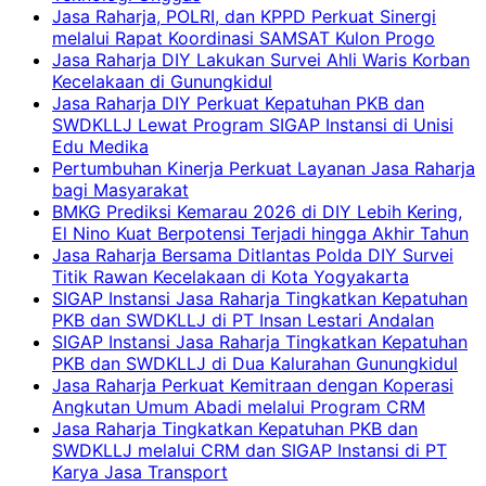
Jasa Raharja, POLRI, dan KPPD Perkuat Sinergi
melalui Rapat Koordinasi SAMSAT Kulon Progo
Jasa Raharja DIY Lakukan Survei Ahli Waris Korban
Kecelakaan di Gunungkidul
Jasa Raharja DIY Perkuat Kepatuhan PKB dan
SWDKLLJ Lewat Program SIGAP Instansi di Unisi
Edu Medika
Pertumbuhan Kinerja Perkuat Layanan Jasa Raharja
bagi Masyarakat
BMKG Prediksi Kemarau 2026 di DIY Lebih Kering,
El Nino Kuat Berpotensi Terjadi hingga Akhir Tahun
Jasa Raharja Bersama Ditlantas Polda DIY Survei
Titik Rawan Kecelakaan di Kota Yogyakarta
SIGAP Instansi Jasa Raharja Tingkatkan Kepatuhan
PKB dan SWDKLLJ di PT Insan Lestari Andalan
SIGAP Instansi Jasa Raharja Tingkatkan Kepatuhan
PKB dan SWDKLLJ di Dua Kalurahan Gunungkidul
Jasa Raharja Perkuat Kemitraan dengan Koperasi
Angkutan Umum Abadi melalui Program CRM
Jasa Raharja Tingkatkan Kepatuhan PKB dan
SWDKLLJ melalui CRM dan SIGAP Instansi di PT
Karya Jasa Transport