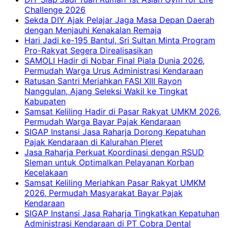
Challenge 2026
Sekda DIY Ajak Pelajar Jaga Masa Depan Daerah
dengan Menjauhi Kenakalan Remaja
Hari Jadi ke-195 Bantul, Sri Sultan Minta Program
Pro-Rakyat Segera Direalisasikan
SAMOLI Hadir di Nobar Final Piala Dunia 2026,
Permudah Warga Urus Administrasi Kendaraan
Ratusan Santri Meriahkan FASI XIII Rayon
Nanggulan, Ajang Seleksi Wakil ke Tingkat
Kabupaten
Samsat Keliling Hadir di Pasar Rakyat UMKM 2026,
Permudah Warga Bayar Pajak Kendaraan
SIGAP Instansi Jasa Raharja Dorong Kepatuhan
Pajak Kendaraan di Kalurahan Pleret
Jasa Raharja Perkuat Koordinasi dengan RSUD
Sleman untuk Optimalkan Pelayanan Korban
Kecelakaan
Samsat Keliling Meriahkan Pasar Rakyat UMKM
2026, Permudah Masyarakat Bayar Pajak
Kendaraan
SIGAP Instansi Jasa Raharja Tingkatkan Kepatuhan
Administrasi Kendaraan di PT Cobra Dental