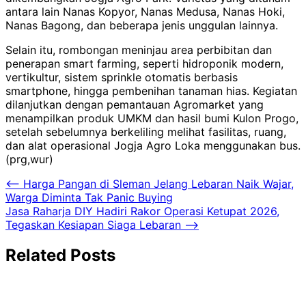
antara lain Nanas Kopyor, Nanas Medusa, Nanas Hoki,
Nanas Bagong, dan beberapa jenis unggulan lainnya.
Selain itu, rombongan meninjau area perbibitan dan
penerapan smart farming, seperti hidroponik modern,
vertikultur, sistem sprinkle otomatis berbasis
smartphone, hingga pembenihan tanaman hias. Kegiatan
dilanjutkan dengan pemantauan Agromarket yang
menampilkan produk UMKM dan hasil bumi Kulon Progo,
setelah sebelumnya berkeliling melihat fasilitas, ruang,
dan alat operasional Jogja Agro Loka menggunakan bus.
(prg,wur)
Navigasi
⟵
Harga Pangan di Sleman Jelang Lebaran Naik Wajar,
Warga Diminta Tak Panic Buying
pos
Jasa Raharja DIY Hadiri Rakor Operasi Ketupat 2026,
Tegaskan Kesiapan Siaga Lebaran
⟶
Related Posts