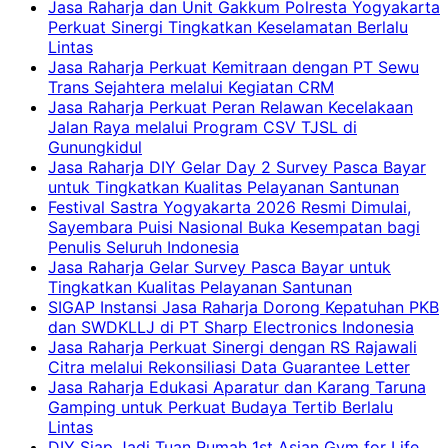
Jasa Raharja dan Unit Gakkum Polresta Yogyakarta
Perkuat Sinergi Tingkatkan Keselamatan Berlalu
Lintas
Jasa Raharja Perkuat Kemitraan dengan PT Sewu
Trans Sejahtera melalui Kegiatan CRM
Jasa Raharja Perkuat Peran Relawan Kecelakaan
Jalan Raya melalui Program CSV TJSL di
Gunungkidul
Jasa Raharja DIY Gelar Day 2 Survey Pasca Bayar
untuk Tingkatkan Kualitas Pelayanan Santunan
Festival Sastra Yogyakarta 2026 Resmi Dimulai,
Sayembara Puisi Nasional Buka Kesempatan bagi
Penulis Seluruh Indonesia
Jasa Raharja Gelar Survey Pasca Bayar untuk
Tingkatkan Kualitas Pelayanan Santunan
SIGAP Instansi Jasa Raharja Dorong Kepatuhan PKB
dan SWDKLLJ di PT Sharp Electronics Indonesia
Jasa Raharja Perkuat Sinergi dengan RS Rajawali
Citra melalui Rekonsiliasi Data Guarantee Letter
Jasa Raharja Edukasi Aparatur dan Karang Taruna
Gamping untuk Perkuat Budaya Tertib Berlalu
Lintas
DIY Siap Jadi Tuan Rumah 1st Asian Gym for Life