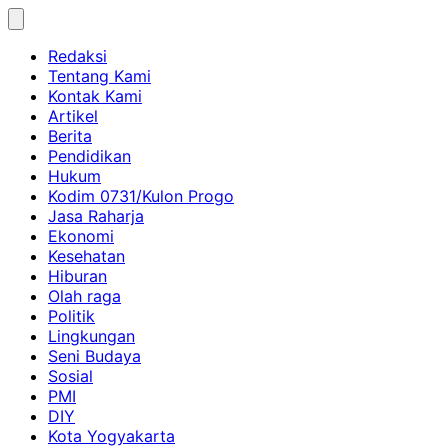
Skip
to
Redaksi
content
Tentang Kami
Kontak Kami
Artikel
Berita
Pendidikan
Hukum
Kodim 0731/Kulon Progo
Jasa Raharja
Ekonomi
Kesehatan
Hiburan
Olah raga
Politik
Lingkungan
Seni Budaya
Sosial
PMI
DIY
Kota Yogyakarta