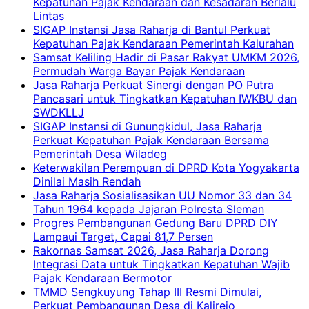
Kepatuhan Pajak Kendaraan dan Kesadaran Berlalu
Lintas
SIGAP Instansi Jasa Raharja di Bantul Perkuat
Kepatuhan Pajak Kendaraan Pemerintah Kalurahan
Samsat Keliling Hadir di Pasar Rakyat UMKM 2026,
Permudah Warga Bayar Pajak Kendaraan
Jasa Raharja Perkuat Sinergi dengan PO Putra
Pancasari untuk Tingkatkan Kepatuhan IWKBU dan
SWDKLLJ
SIGAP Instansi di Gunungkidul, Jasa Raharja
Perkuat Kepatuhan Pajak Kendaraan Bersama
Pemerintah Desa Wiladeg
Keterwakilan Perempuan di DPRD Kota Yogyakarta
Dinilai Masih Rendah
Jasa Raharja Sosialisasikan UU Nomor 33 dan 34
Tahun 1964 kepada Jajaran Polresta Sleman
Progres Pembangunan Gedung Baru DPRD DIY
Lampaui Target, Capai 81,7 Persen
Rakornas Samsat 2026, Jasa Raharja Dorong
Integrasi Data untuk Tingkatkan Kepatuhan Wajib
Pajak Kendaraan Bermotor
TMMD Sengkuyung Tahap III Resmi Dimulai,
Perkuat Pembangunan Desa di Kalirejo