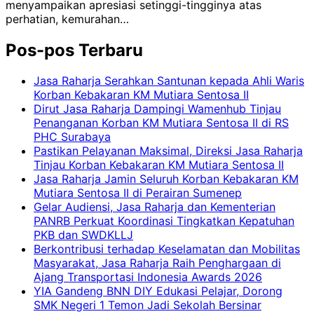
menyampaikan apresiasi setinggi-tingginya atas
perhatian, kemurahan…
Pos-pos Terbaru
Jasa Raharja Serahkan Santunan kepada Ahli Waris
Korban Kebakaran KM Mutiara Sentosa II
Dirut Jasa Raharja Dampingi Wamenhub Tinjau
Penanganan Korban KM Mutiara Sentosa II di RS
PHC Surabaya
Pastikan Pelayanan Maksimal, Direksi Jasa Raharja
Tinjau Korban Kebakaran KM Mutiara Sentosa II
Jasa Raharja Jamin Seluruh Korban Kebakaran KM
Mutiara Sentosa II di Perairan Sumenep
Gelar Audiensi, Jasa Raharja dan Kementerian
PANRB Perkuat Koordinasi Tingkatkan Kepatuhan
PKB dan SWDKLLJ
Berkontribusi terhadap Keselamatan dan Mobilitas
Masyarakat, Jasa Raharja Raih Penghargaan di
Ajang Transportasi Indonesia Awards 2026
YIA Gandeng BNN DIY Edukasi Pelajar, Dorong
SMK Negeri 1 Temon Jadi Sekolah Bersinar