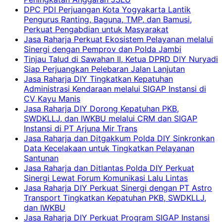
DPC PDI Perjuangan Kota Yogyakarta Lantik
Pengurus Ranting, Baguna, TMP, dan Bamusi,
Perkuat Pengabdian untuk Masyarakat
Jasa Raharja Perkuat Ekosistem Pelayanan melalui
Sinergi dengan Pemprov dan Polda Jambi
Tinjau Talud di Sawahan II, Ketua DPRD DIY Nuryadi
Siap Perjuangkan Pelebaran Jalan Lanjutan
Jasa Raharja DIY Tingkatkan Kepatuhan
Administrasi Kendaraan melalui SIGAP Instansi di
CV Kayu Manis
Jasa Raharja DIY Dorong Kepatuhan PKB,
SWDKLLJ, dan IWKBU melalui CRM dan SIGAP
Instansi di PT Arjuna Mir Trans
Jasa Raharja dan Ditgakkum Polda DIY Sinkronkan
Data Kecelakaan untuk Tingkatkan Pelayanan
Santunan
Jasa Raharja dan Ditlantas Polda DIY Perkuat
Sinergi Lewat Forum Komunikasi Lalu Lintas
Jasa Raharja DIY Perkuat Sinergi dengan PT Astro
Transport Tingkatkan Kepatuhan PKB, SWDKLLJ,
dan IWKBU
Jasa Raharja DIY Perkuat Program SIGAP Instansi