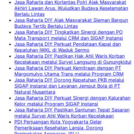
Jasa Raharja dan Korlantas Polri Ajak Masyarakat
Akhiri Lawan Arus, Wujudkan Budaya Keselamatan
Berlalu Lintas
Jasa Raharja DIY Ajak Masyarakat Sleman Bangun
Budaya Tertib Berlalu Lintas
Jasa Raharja DIY Tingkatkan Sinergi dengan PO
Mata Transport melalui CRM dan SIGAP Instansi
Jasa Raharja DIY Perkuat Pendataan Kapal dan
Kepatuhan IWKL di Waduk Sermo
Jasa Raharja DIY Pastikan Hak Ahli Waris Korban
Kecelakaan melalui Survei Langsung di Gunungkidul
Jasa Raharja DIY Perkuat Kemitraan dengan PT
Margomulyo Utama Trans melalui Program CRM
Jasa Raharja DIY Dorong Kepatuhan PKB melalui
SIGAP Instansi dan Layanan Jemput Bola di PT
Natural Nusantara
Jasa Raharja DIY Perkuat Sinergi dengan Kalurahan
Kelor melalui Program SIGAP Instansi
Jasa Raharja DIY Pastikan Santunan Tepat Sasaran
melalui Survei Ahli Waris Korban Kecelakaan
PDI Perjuangan Kota Yogyakarta Gelar
Pemeriksaan Kesehatan Lansia, Dorong
Peningkatan Anggaran JSLU