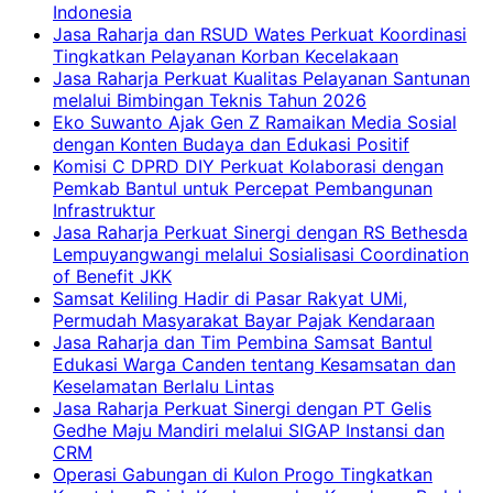
Indonesia
Jasa Raharja dan RSUD Wates Perkuat Koordinasi
Tingkatkan Pelayanan Korban Kecelakaan
Jasa Raharja Perkuat Kualitas Pelayanan Santunan
melalui Bimbingan Teknis Tahun 2026
Eko Suwanto Ajak Gen Z Ramaikan Media Sosial
dengan Konten Budaya dan Edukasi Positif
Komisi C DPRD DIY Perkuat Kolaborasi dengan
Pemkab Bantul untuk Percepat Pembangunan
Infrastruktur
Jasa Raharja Perkuat Sinergi dengan RS Bethesda
Lempuyangwangi melalui Sosialisasi Coordination
of Benefit JKK
Samsat Keliling Hadir di Pasar Rakyat UMi,
Permudah Masyarakat Bayar Pajak Kendaraan
Jasa Raharja dan Tim Pembina Samsat Bantul
Edukasi Warga Canden tentang Kesamsatan dan
Keselamatan Berlalu Lintas
Jasa Raharja Perkuat Sinergi dengan PT Gelis
Gedhe Maju Mandiri melalui SIGAP Instansi dan
CRM
Operasi Gabungan di Kulon Progo Tingkatkan