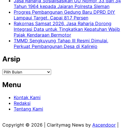
Jasa Raharja Sosialisasikan UU Nomor 33 dan 34
Tahun 1964 kepada Jajaran Polresta Sleman
Progres Pembangunan Gedung Baru DPRD DIY
Lampaui Target, Capai 81,7 Persen
Rakornas Samsat 2026, Jasa Raharja Dorong
Integrasi Data untuk Tingkatkan Kepatuhan Wajib
Pajak Kendaraan Bermotor
TMMD Sengkuyung Tahap III Resmi Dimulai,
Perkuat Pembangunan Desa di Kalirejo
Arsip
Arsip
Menu
Kontak Kami
Redaksi
Tentang Kami
Copyright © 2026
| Claritymag News by
Ascendoor
|