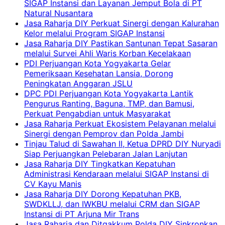
SIGAP Instansi dan Layanan Jemput Bola di PT
Natural Nusantara
Jasa Raharja DIY Perkuat Sinergi dengan Kalurahan
Kelor melalui Program SIGAP Instansi
Jasa Raharja DIY Pastikan Santunan Tepat Sasaran
melalui Survei Ahli Waris Korban Kecelakaan
PDI Perjuangan Kota Yogyakarta Gelar
Pemeriksaan Kesehatan Lansia, Dorong
Peningkatan Anggaran JSLU
DPC PDI Perjuangan Kota Yogyakarta Lantik
Pengurus Ranting, Baguna, TMP, dan Bamusi,
Perkuat Pengabdian untuk Masyarakat
Jasa Raharja Perkuat Ekosistem Pelayanan melalui
Sinergi dengan Pemprov dan Polda Jambi
Tinjau Talud di Sawahan II, Ketua DPRD DIY Nuryadi
Siap Perjuangkan Pelebaran Jalan Lanjutan
Jasa Raharja DIY Tingkatkan Kepatuhan
Administrasi Kendaraan melalui SIGAP Instansi di
CV Kayu Manis
Jasa Raharja DIY Dorong Kepatuhan PKB,
SWDKLLJ, dan IWKBU melalui CRM dan SIGAP
Instansi di PT Arjuna Mir Trans
Jasa Raharja dan Ditgakkum Polda DIY Sinkronkan