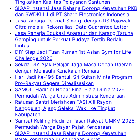
Tingkatkan Kualitas Pelayanan Santunan
SIGAP Instansi Jasa Raharja Dorong Kepatuhan PKB
dan SWDKLLJ di PT Sharp Electronics Indonesia
Jasa Raharja Perkuat Sinergi dengan RS Rajawali
Citra melalui Rekonsiliasi Data Guarantee Letter
Jasa Raharja Edukasi Aparatur dan Karang Taruna
Gamping untuk Perkuat Budaya Tertib Berlalu
Lintas
DIY Siap Jadi Tuan Rumah 1st Asian Gym for Life
Challenge 2026
Sekda DIY Ajak Pelajar Jaga Masa Depan Daerah
dengan Menjauhi Kenakalan Remaja
Hari Jadi ke-195 Bantul, Sri Sultan Minta Program
Pro-Rakyat Segera Direalisasikan
SAMOLI Hadir di Nobar Final Piala Dunia 2026,
Permudah Warga Urus Administrasi Kendaraan
Ratusan Santri Meriahkan FASI XIII Rayon
Nanggulan, Ajang Seleksi Wakil ke Tingkat
Kabupaten
Samsat Keliling Hadir di Pasar Rakyat UMKM 2026,
Permudah Warga Bayar Pajak Kendaraan
SIGAP Instansi Jasa Raharja Dorong Kepatuhan
Pajak Kendaraan di Kalurahan Pleret