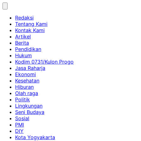
Skip
to
Redaksi
content
Tentang Kami
Kontak Kami
Artikel
Berita
Pendidikan
Hukum
Kodim 0731/Kulon Progo
Jasa Raharja
Ekonomi
Kesehatan
Hiburan
Olah raga
Politik
Lingkungan
Seni Budaya
Sosial
PMI
DIY
Kota Yogyakarta