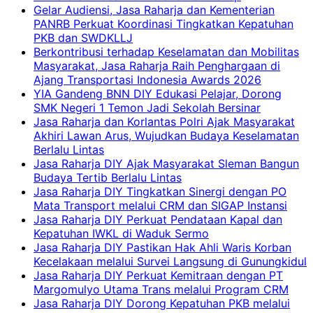
Gelar Audiensi, Jasa Raharja dan Kementerian
PANRB Perkuat Koordinasi Tingkatkan Kepatuhan
PKB dan SWDKLLJ
Berkontribusi terhadap Keselamatan dan Mobilitas
Masyarakat, Jasa Raharja Raih Penghargaan di
Ajang Transportasi Indonesia Awards 2026
YIA Gandeng BNN DIY Edukasi Pelajar, Dorong
SMK Negeri 1 Temon Jadi Sekolah Bersinar
Jasa Raharja dan Korlantas Polri Ajak Masyarakat
Akhiri Lawan Arus, Wujudkan Budaya Keselamatan
Berlalu Lintas
Jasa Raharja DIY Ajak Masyarakat Sleman Bangun
Budaya Tertib Berlalu Lintas
Jasa Raharja DIY Tingkatkan Sinergi dengan PO
Mata Transport melalui CRM dan SIGAP Instansi
Jasa Raharja DIY Perkuat Pendataan Kapal dan
Kepatuhan IWKL di Waduk Sermo
Jasa Raharja DIY Pastikan Hak Ahli Waris Korban
Kecelakaan melalui Survei Langsung di Gunungkidul
Jasa Raharja DIY Perkuat Kemitraan dengan PT
Margomulyo Utama Trans melalui Program CRM
Jasa Raharja DIY Dorong Kepatuhan PKB melalui