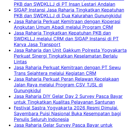
PKB dan SWDKLLJ di PT Insan Lestari Andalan
SIGAP Instansi Jasa Raharja Tingkatkan Kepatuhan
PKB dan SWDKLLJ di Dua Kalurahan Gunungkidul
Jasa Raharja Perkuat Kemitraan dengan Koperasi
Angkutan Umum Abadi melalui Program CRM
Jasa Raharja Tingkatkan Kepatuhan PKB dan
SWDKLLJ melalui CRM dan SIGAP Instansi di PT
Karya Jasa Transport
Jasa Raharja dan Unit Gakkum Polresta Yogyakarta
Perkuat Sinergi Tingkatkan Keselamatan Berlalu
Lintas
Jasa Raharja Perkuat Kemitraan dengan PT Sewu
Trans Sejahtera melalui Kegiatan CRM
Jasa Raharja Perkuat Peran Relawan Kecelakaan
Jalan Raya melalui Program CSV TJSL di
Gunungkidul
Jasa Raharja DIY Gelar Day 2 Survey Pasca Bayar
untuk Tingkatkan Kualitas Pelayanan Santunan
Festival Sastra Yogyakarta 2026 Resmi Dimulai,
Sayembara Puisi Nasional Buka Kesempatan bagi
Penulis Seluruh Indonesia
Jasa Raharja Gelar Survey Pasca Bayar untuk