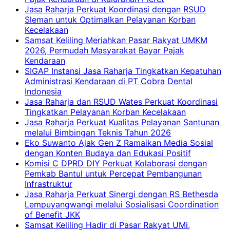
Jasa Raharja Perkuat Koordinasi dengan RSUD
Sleman untuk Optimalkan Pelayanan Korban
Kecelakaan
Samsat Keliling Meriahkan Pasar Rakyat UMKM
2026, Permudah Masyarakat Bayar Pajak
Kendaraan
SIGAP Instansi Jasa Raharja Tingkatkan Kepatuhan
Administrasi Kendaraan di PT Cobra Dental
Indonesia
Jasa Raharja dan RSUD Wates Perkuat Koordinasi
Tingkatkan Pelayanan Korban Kecelakaan
Jasa Raharja Perkuat Kualitas Pelayanan Santunan
melalui Bimbingan Teknis Tahun 2026
Eko Suwanto Ajak Gen Z Ramaikan Media Sosial
dengan Konten Budaya dan Edukasi Positif
Komisi C DPRD DIY Perkuat Kolaborasi dengan
Pemkab Bantul untuk Percepat Pembangunan
Infrastruktur
Jasa Raharja Perkuat Sinergi dengan RS Bethesda
Lempuyangwangi melalui Sosialisasi Coordination
of Benefit JKK
Samsat Keliling Hadir di Pasar Rakyat UMi,