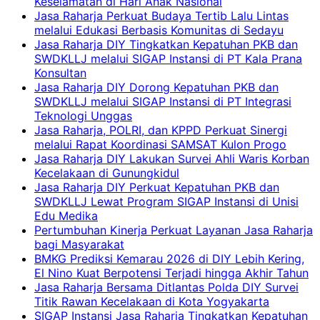
Keselamatan di Hari Anak Nasional
Jasa Raharja Perkuat Budaya Tertib Lalu Lintas
melalui Edukasi Berbasis Komunitas di Sedayu
Jasa Raharja DIY Tingkatkan Kepatuhan PKB dan
SWDKLLJ melalui SIGAP Instansi di PT Kala Prana
Konsultan
Jasa Raharja DIY Dorong Kepatuhan PKB dan
SWDKLLJ melalui SIGAP Instansi di PT Integrasi
Teknologi Unggas
Jasa Raharja, POLRI, dan KPPD Perkuat Sinergi
melalui Rapat Koordinasi SAMSAT Kulon Progo
Jasa Raharja DIY Lakukan Survei Ahli Waris Korban
Kecelakaan di Gunungkidul
Jasa Raharja DIY Perkuat Kepatuhan PKB dan
SWDKLLJ Lewat Program SIGAP Instansi di Unisi
Edu Medika
Pertumbuhan Kinerja Perkuat Layanan Jasa Raharja
bagi Masyarakat
BMKG Prediksi Kemarau 2026 di DIY Lebih Kering,
El Nino Kuat Berpotensi Terjadi hingga Akhir Tahun
Jasa Raharja Bersama Ditlantas Polda DIY Survei
Titik Rawan Kecelakaan di Kota Yogyakarta
SIGAP Instansi Jasa Raharja Tingkatkan Kepatuhan