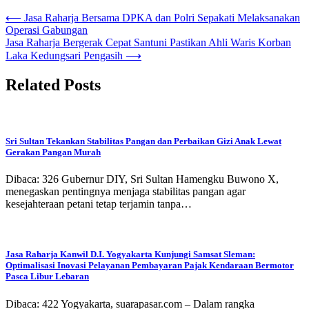
Navigasi
⟵
Jasa Raharja Bersama DPKA dan Polri Sepakati Melaksanakan
Operasi Gabungan
pos
Jasa Raharja Bergerak Cepat Santuni Pastikan Ahli Waris Korban
Laka Kedungsari Pengasih
⟶
Related Posts
Sri Sultan Tekankan Stabilitas Pangan dan Perbaikan Gizi Anak Lewat
Gerakan Pangan Murah
Dibaca: 326 Gubernur DIY, Sri Sultan Hamengku Buwono X,
menegaskan pentingnya menjaga stabilitas pangan agar
kesejahteraan petani tetap terjamin tanpa…
Jasa Raharja Kanwil D.I. Yogyakarta Kunjungi Samsat Sleman:
Optimalisasi Inovasi Pelayanan Pembayaran Pajak Kendaraan Bermotor
Pasca Libur Lebaran
Dibaca: 422 Yogyakarta, suarapasar.com – Dalam rangka