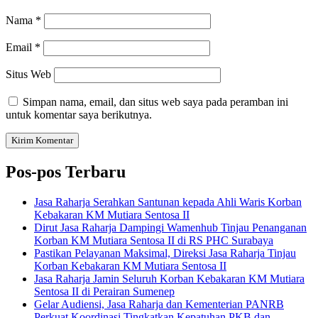
Nama
*
Email
*
Situs Web
Simpan nama, email, dan situs web saya pada peramban ini
untuk komentar saya berikutnya.
Pos-pos Terbaru
Jasa Raharja Serahkan Santunan kepada Ahli Waris Korban
Kebakaran KM Mutiara Sentosa II
Dirut Jasa Raharja Dampingi Wamenhub Tinjau Penanganan
Korban KM Mutiara Sentosa II di RS PHC Surabaya
Pastikan Pelayanan Maksimal, Direksi Jasa Raharja Tinjau
Korban Kebakaran KM Mutiara Sentosa II
Jasa Raharja Jamin Seluruh Korban Kebakaran KM Mutiara
Sentosa II di Perairan Sumenep
Gelar Audiensi, Jasa Raharja dan Kementerian PANRB
Perkuat Koordinasi Tingkatkan Kepatuhan PKB dan