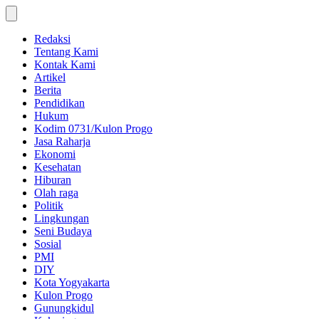
Skip
to
content
Redaksi
Tentang Kami
Kontak Kami
Artikel
Berita
Pendidikan
Hukum
Kodim 0731/Kulon Progo
Jasa Raharja
Ekonomi
Kesehatan
Hiburan
Olah raga
Politik
Lingkungan
Seni Budaya
Sosial
PMI
DIY
Kota Yogyakarta
Kulon Progo
Gunungkidul