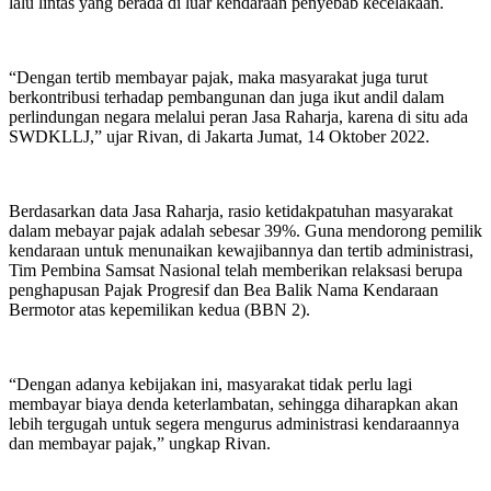
lalu lintas yang berada di luar kendaraan penyebab kecelakaan.
“Dengan tertib membayar pajak, maka masyarakat juga turut
berkontribusi terhadap pembangunan dan juga ikut andil dalam
perlindungan negara melalui peran Jasa Raharja, karena di situ ada
SWDKLLJ,” ujar Rivan, di Jakarta Jumat, 14 Oktober 2022.
Berdasarkan data Jasa Raharja, rasio ketidakpatuhan masyarakat
dalam mebayar pajak adalah sebesar 39%. Guna mendorong pemilik
kendaraan untuk menunaikan kewajibannya dan tertib administrasi,
Tim Pembina Samsat Nasional telah memberikan relaksasi berupa
penghapusan Pajak Progresif dan Bea Balik Nama Kendaraan
Bermotor atas kepemilikan kedua (BBN 2).
“Dengan adanya kebijakan ini, masyarakat tidak perlu lagi
membayar biaya denda keterlambatan, sehingga diharapkan akan
lebih tergugah untuk segera mengurus administrasi kendaraannya
dan membayar pajak,” ungkap Rivan.