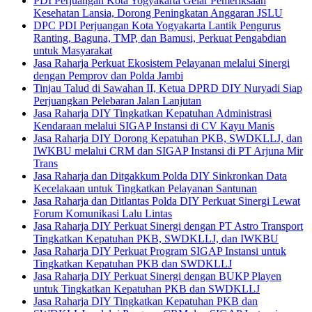
PDI Perjuangan Kota Yogyakarta Gelar Pemeriksaan
Kesehatan Lansia, Dorong Peningkatan Anggaran JSLU
DPC PDI Perjuangan Kota Yogyakarta Lantik Pengurus
Ranting, Baguna, TMP, dan Bamusi, Perkuat Pengabdian
untuk Masyarakat
Jasa Raharja Perkuat Ekosistem Pelayanan melalui Sinergi
dengan Pemprov dan Polda Jambi
Tinjau Talud di Sawahan II, Ketua DPRD DIY Nuryadi Siap
Perjuangkan Pelebaran Jalan Lanjutan
Jasa Raharja DIY Tingkatkan Kepatuhan Administrasi
Kendaraan melalui SIGAP Instansi di CV Kayu Manis
Jasa Raharja DIY Dorong Kepatuhan PKB, SWDKLLJ, dan
IWKBU melalui CRM dan SIGAP Instansi di PT Arjuna Mir
Trans
Jasa Raharja dan Ditgakkum Polda DIY Sinkronkan Data
Kecelakaan untuk Tingkatkan Pelayanan Santunan
Jasa Raharja dan Ditlantas Polda DIY Perkuat Sinergi Lewat
Forum Komunikasi Lalu Lintas
Jasa Raharja DIY Perkuat Sinergi dengan PT Astro Transport
Tingkatkan Kepatuhan PKB, SWDKLLJ, dan IWKBU
Jasa Raharja DIY Perkuat Program SIGAP Instansi untuk
Tingkatkan Kepatuhan PKB dan SWDKLLJ
Jasa Raharja DIY Perkuat Sinergi dengan BUKP Playen
untuk Tingkatkan Kepatuhan PKB dan SWDKLLJ
Jasa Raharja DIY Tingkatkan Kepatuhan PKB dan