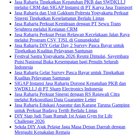
Jasa Raharja Tingkatkan Kepatuhan PKB dan SWDKLLJ
melalui CRM dan SIGAP Instansi di PT Karya Jasa Transport
Jasa Raharja dan Unit Gakkum Polresta Yogyakarta Perkuat
Sinergi Tingkatkan Keselamatan Berlalu Lintas
Jasa Raharja Perkuat Kemitraan dengan PT Sewu Trans
Sejahtera melalui Kegiatan CRM
Jasa Raharja Perkuat Peran Relawan Kecelakaan Jalan Raya
melalui Program CSV TJSL di Gunungkidul
Jasa Raharja DIY Gelar Day 2 Survey Pasca Bayar untuk
Tingkatkan Kualitas Pelayanan Santunan
Festival Sastra Yogyakarta 2026 Resmi Dimulai, Sayembara
Puisi Nasional Buka Kesempatan bagi Penulis Seluruh
Indonesia
Jasa Raharja Gelar Survey Pasca Bayar untuk Tingkatkan
Kualitas Pelayanan Santunan
SIGAP Instansi Jasa Raharja Dorong Kepatuhan PKB dan
SWDKLLJ di PT Sharp Electronics Indonesia
Jasa Raharja Perkuat Sinergi dengan RS Rajawali Citra
melalui Rekonsiliasi Data Guarantee Letter
Jasa Raharja Edukasi Aparatur dan Karang Taruna Gamping
untuk Perkuat Budaya Tertib Berlalu Lintas
DIY Siap Jadi Tuan Rumah 1st Asian Gym for Life
Challenge 2026
Sekda DIY Ajak Pelajar Jaga Masa Depan Daerah dengan
Menjauhi Kenakalan Remaja