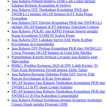
Jasa Raharja Perkuat Budaya Tertib Lalu Lintas melalui
Edukasi Berbasis Komunitas di Sedayu
Jasa Raharja DIY Tingkatkan Kepatuhan PKB dan
SWDKLLJ melalui SIGAP Instansi di PT Kala Prana
Konsultan
Jasa Raharja DIY Dorong Kepatuhan PKB dan SWDKLLJ
melalui SIGAP Instansi di PT Integrasi Teknologi Unggas
Jasa Raharja, POLRI, dan KPPD Perkuat Sinergi melalui
Rapat Koordinasi SAMSAT Kulon Progo
Jasa Raharja DIY Lakukan Survei Ahli Waris Korban
Kecelakaan di Gunungkidul
Jasa Raharja DIY Perkuat Kepatuhan PKB dan SWDKLLJ
Lewat Program SIGAP Instansi di Unisi Edu Medika
Pertumbuhan Kinerja Perkuat Layanan Jasa Raharja bagi
Masyarakat
BMKG Prediksi Kemarau 2026 di DIY Lebih Kering, El
Nino Kuat Berpotensi Terjadi hingga Akhir Tahun
Jasa Raharja Bersama Ditlantas Polda DIY Survei Titik
Rawan Kecelakaan di Kota Yogyakarta
SIGAP Instansi Jasa Raharja Tingkatkan Kepatuhan PKB dan
SWDKLLJ di PT Insan Lestari Andalan
SIGAP Instansi Jasa Raharja Tingkatkan Kepatuhan PKB dan
SWDKLLJ di Dua Kalurahan Gunungkidul
Jasa Raharja Perkuat Kemitraan dengan Koperasi Angkutan
Umum Abadi melalui Program CRM