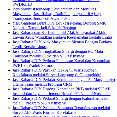
SWDKLLJ
Berkontribusi terhadap Keselamatan dan Mobilitas
Masyarakat, Jasa Raharja Raih Penghargaan di Ajang
Transportasi Indonesia Awards 2026
YIA Gandeng BNN DIY Edukasi Pelajar, Dorong SMK
Negeri 1 Temon Jadi Sekolah Bersinar
Jasa Raharja dan Korlantas Polri Ajak Masyarakat Akhiri
Lawan Arus, Wujudkan Budaya Keselamatan Berlalu Lintas
Jasa Raharja DIY Ajak Masyarakat Sleman Bangun Budaya
Tertib Berlalu Lintas
Jasa Raharja DIY Tingkatkan Sinergi dengan PO Mata
Transport melalui CRM dan SIGAP Instansi
Jasa Raharja DIY Perkuat Pendataan Kapal dan Kepatuhan
IWKL di Waduk Sermo
Jasa Raharja DIY Pastikan Hak Ahli Waris Korban
Kecelakaan melalui Survei Langsung di Gunungkidul
Jasa Raharja DIY Perkuat Kemitraan dengan PT Margomulyo
Utama Trans melalui Program CRM
Jasa Raharja DIY Dorong Kepatuhan PKB melalui SIGAP
Instansi dan Layanan Jemput Bola di PT Natural Nusantara
Jasa Raharja DIY Perkuat Sinergi dengan Kalurahan Kelor
melalui Program SIGAP Instansi
Jasa Raharja DIY Pastikan Santunan Tepat Sasaran melalui
Survei Ahli Waris Korban Kecelakaan