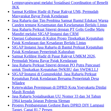
Lempuyangwangi melalui Sosialisasi Coordination of Benefit
JKK
Samsat Keliling Hadir di Pasar Rakyat UMi, Permudah
Masyarakat Bayar Pajak Kendaraan
Jasa Raharja dan Tim Pembina Samsat Bantul Edukasi Warga
Canden tentang Kesamsatan dan Keselamatan Berlalu Lintas
Jasa Raharja Perkuat Sinergi dengan PT Gelis Gedhe Maju
Mandiri melalui SIGAP Instansi dan CRM
Operasi Gabungan di Kulon Progo Tingkatkan Kepatuhan
Pajak Kendaraan dan Kesadaran Berlalu Lintas
SIGAP Instansi Jasa Raharja di Bantul Perkuat Kepatuhan
Pajak Kendaraan Pemerintah Kalurahan
Samsat Keliling Hadir di Pasar Rakyat UMKM 2026,
Permudah Warga Bayar Pajak Kendaraan
Jasa Raharja Perkuat Sinergi dengan PO Putra Pancasari
untuk Tingkatkan Kepatuhan IWKBU dan SWDKLLJ
SIGAP Instansi di Gunungkidul, Jasa Raharja Perkuat
Kepatuhan Pajak Kendaraan Bersama Pemerintah Desa
Wiladeg
Keterwakilan Perempuan di DPRD Kota Yogyakarta Dinilai
Masih Rendah
Jasa Raharja Sosialisasikan UU Nomor 33 dan 34 Tahun
1964 kepada Jajaran Polresta Sleman
Progres Pembangunan Gedung Baru DPRD DIY Lampaui
Target, Capai 81,7 Persen