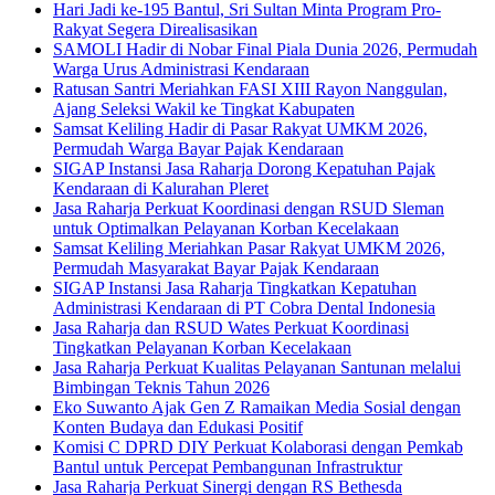
Hari Jadi ke-195 Bantul, Sri Sultan Minta Program Pro-
Rakyat Segera Direalisasikan
SAMOLI Hadir di Nobar Final Piala Dunia 2026, Permudah
Warga Urus Administrasi Kendaraan
Ratusan Santri Meriahkan FASI XIII Rayon Nanggulan,
Ajang Seleksi Wakil ke Tingkat Kabupaten
Samsat Keliling Hadir di Pasar Rakyat UMKM 2026,
Permudah Warga Bayar Pajak Kendaraan
SIGAP Instansi Jasa Raharja Dorong Kepatuhan Pajak
Kendaraan di Kalurahan Pleret
Jasa Raharja Perkuat Koordinasi dengan RSUD Sleman
untuk Optimalkan Pelayanan Korban Kecelakaan
Samsat Keliling Meriahkan Pasar Rakyat UMKM 2026,
Permudah Masyarakat Bayar Pajak Kendaraan
SIGAP Instansi Jasa Raharja Tingkatkan Kepatuhan
Administrasi Kendaraan di PT Cobra Dental Indonesia
Jasa Raharja dan RSUD Wates Perkuat Koordinasi
Tingkatkan Pelayanan Korban Kecelakaan
Jasa Raharja Perkuat Kualitas Pelayanan Santunan melalui
Bimbingan Teknis Tahun 2026
Eko Suwanto Ajak Gen Z Ramaikan Media Sosial dengan
Konten Budaya dan Edukasi Positif
Komisi C DPRD DIY Perkuat Kolaborasi dengan Pemkab
Bantul untuk Percepat Pembangunan Infrastruktur
Jasa Raharja Perkuat Sinergi dengan RS Bethesda