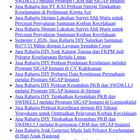
SWDKLLJ melalui Program CRM dan SIGAP Instansi
Jasa Raharja dan PT KAI Perkuat Sinergi Tingkatkan
Keselamatan di Perlintasan Kereta Api
Jasa Raharja Sleman Lakukan Survei Ahli Waris untuk
Percepat Penyaluran Santunan Korban Kecelakaan
Jasa Raharja Sleman Lakukan Survei Ahli Waris untuk
Percepat Penyaluran Santunan Korban Kecelakaan
Semester I 2026, Jasa Raharja DIY Salurkan Santunan
Rp73,53 Miliar dengan Layanan Semakin Cepat
Jasa Raharja DIY Ajak Karang Taruna dan FKPM Jadi
Pelopor Keselamatan Berlalu Lintas
Jasa Raharja DIY Perkuat Pendataan Kendaraan melalui
Program SIGAP Instansi di CV Kaleksanan
Jasa Raharja DIY Perbarui Data Kendaraan Perusahaan
melalui Program SIGAP Instansi
Jasa Raharja DIY Perkuat Kepatuhan PKB dan SWDKLLJ
melalui Program SIGAP Instansi di Sleman
Jasa Raharja DIY Tingkatkan Kepatuhan PKB dan
SWDKLLJ melalui Program SIGAP Instansi di Gunungkidul
Jasa Raharja Perkuat Koordinasi dengan RS Siloam
Yogyakarta untuk Optimalkan Pelayanan Korban Kecelakaan
Jasa Raharja DIY Tingkatkan Kepatuhan PKB dan
SWDKLLJ melalui Kunjungan CRM dan SIGAP Instansi
Jasa Raharja Ajak Generasi Muda Jadi Pelopor Keselamatan
di Hari Anak Nasional