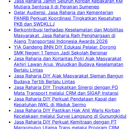
Jasa Raharja Jamin Seluruh Korban Kebakaran KM
Mutiara Sentosa II di Perairan Sumenep
Gelar Audiensi, Jasa Raharja dan Kementerian
PANRB Perkuat Koordinasi Tingkatkan Kepatuhan
PKB dan SWDKLLJ
Berkontribusi terhadap Keselamatan dan Mobilitas
Masyarakat, Jasa Raharja Raih Penghargaan di
Ajang Transportasi Indonesia Awards 2026
YIA Gandeng BNN DIY Edukasi Pelajar, Dorong
SMK Negeri 1 Temon Jadi Sekolah Bersinar
Jasa Raharja dan Korlantas Polri Ajak Masyarakat
Akhiri Lawan Arus, Wujudkan Budaya Keselamatan
Berlalu Lintas
Jasa Raharja DIY Ajak Masyarakat Sleman Bangun
Budaya Tertib Berlalu Lintas
Jasa Raharja DIY Tingkatkan Sinergi dengan PO
Mata Transport melalui CRM dan SIGAP Instansi
Jasa Raharja DIY Perkuat Pendataan Kapal dan
Kepatuhan IWKL di Waduk Sermo
Jasa Raharja DIY Pastikan Hak Ahli Waris Korban
Kecelakaan melalui Survei Langsung di Gunungkidul
Jasa Raharja DIY Perkuat Kemitraan dengan PT
Margomulyo Utama Trans melalui Program CRM