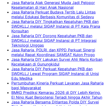
Jasa Raharja Ajak Generasi Muda Jadi Pelopor
Keselamatan di Hari Anak Nasional
Jasa Raharja Perkuat Budaya Tertib Lalu Lintas
melalui Edukasi Berbasis Komunitas di Sedayu
Jasa Raharja DIY Tingkatkan Kepatuhan PKB dan
SWDKLLJ melalui SIGAP Instansi di PT Kala Prana
Konsultan
Jasa Raharja DIY Dorong Kepatuhan PKB dan
SWDKLLJ melalui SIGAP Instansi di PT Integrasi
Teknologi Unggas
Jasa Raharja, POLRI, dan KPPD Perkuat Sinergi
melalui Rapat Koordinasi SAMSAT Kulon Progo
Jasa Raharja DIY Lakukan Survei Ahli Waris Korban
Kecelakaan di Gunungkidul
Jasa Raharja DIY Perkuat Kepatuhan PKB dan
SWDKLLJ Lewat Program SIGAP Instansi di Unisi
Edu Medika
Pertumbuhan Kinerja Perkuat Layanan Jasa Raharja
bagi Masyarakat
BMKG Prediksi Kemarau 2026 di DIY Lebih Kering,
El Nino Kuat Berpotensi Terjadi hingga Akhir Tahun
Jasa Raharja Bersama Ditlantas Polda DIY Survei