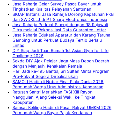
Jasa Raharja Gelar Survey Pasca Bayar untuk
Tingkatkan Kualitas Pelayanan Santunan
SIGAP Instansi Jasa Raharja Dorong Kepatuhan PKB
dan SWDKLLJ di PT Sharp Electronics Indonesia
Jasa Raharja Perkuat Sinergi dengan RS Rajawali
Citra melalui Rekonsiliasi Data Guarantee Letter
Jasa Raharja Edukasi Aparatur dan Karang Taruna
Gamping untuk Perkuat Budaya Tertib Berlalu
Lintas
DIY Siap Jadi Tuan Rumah 1st Asian Gym for Life
Challenge 2026
Sekda DIY Ajak Pelajar Jaga Masa Depan Daerah
dengan Menjauhi Kenakalan Remaja
Hari Jadi ke-195 Bantul, Sri Sultan Minta Program
Pro-Rakyat Segera Direalisasikan
SAMOLI Hadir di Nobar Final Piala Dunia 2026,
Permudah Warga Urus Administrasi Kendaraan
Ratusan Santri Meriahkan FASI XIII Rayon
Nanggulan, Ajang Seleksi Wakil ke Tingkat
Kabupaten
Samsat Keliling Hadir di Pasar Rakyat UMKM 2026,
Permudah Warga Bayar Pajak Kendaraan