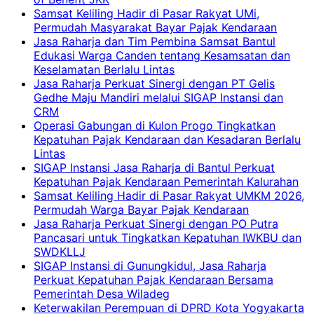
Samsat Keliling Hadir di Pasar Rakyat UMi,
Permudah Masyarakat Bayar Pajak Kendaraan
Jasa Raharja dan Tim Pembina Samsat Bantul
Edukasi Warga Canden tentang Kesamsatan dan
Keselamatan Berlalu Lintas
Jasa Raharja Perkuat Sinergi dengan PT Gelis
Gedhe Maju Mandiri melalui SIGAP Instansi dan
CRM
Operasi Gabungan di Kulon Progo Tingkatkan
Kepatuhan Pajak Kendaraan dan Kesadaran Berlalu
Lintas
SIGAP Instansi Jasa Raharja di Bantul Perkuat
Kepatuhan Pajak Kendaraan Pemerintah Kalurahan
Samsat Keliling Hadir di Pasar Rakyat UMKM 2026,
Permudah Warga Bayar Pajak Kendaraan
Jasa Raharja Perkuat Sinergi dengan PO Putra
Pancasari untuk Tingkatkan Kepatuhan IWKBU dan
SWDKLLJ
SIGAP Instansi di Gunungkidul, Jasa Raharja
Perkuat Kepatuhan Pajak Kendaraan Bersama
Pemerintah Desa Wiladeg
Keterwakilan Perempuan di DPRD Kota Yogyakarta