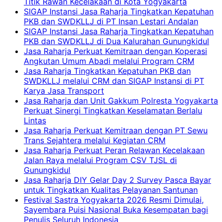
Titik Rawan Kecelakaan di Kota Yogyakarta
SIGAP Instansi Jasa Raharja Tingkatkan Kepatuhan
PKB dan SWDKLLJ di PT Insan Lestari Andalan
SIGAP Instansi Jasa Raharja Tingkatkan Kepatuhan
PKB dan SWDKLLJ di Dua Kalurahan Gunungkidul
Jasa Raharja Perkuat Kemitraan dengan Koperasi
Angkutan Umum Abadi melalui Program CRM
Jasa Raharja Tingkatkan Kepatuhan PKB dan
SWDKLLJ melalui CRM dan SIGAP Instansi di PT
Karya Jasa Transport
Jasa Raharja dan Unit Gakkum Polresta Yogyakarta
Perkuat Sinergi Tingkatkan Keselamatan Berlalu
Lintas
Jasa Raharja Perkuat Kemitraan dengan PT Sewu
Trans Sejahtera melalui Kegiatan CRM
Jasa Raharja Perkuat Peran Relawan Kecelakaan
Jalan Raya melalui Program CSV TJSL di
Gunungkidul
Jasa Raharja DIY Gelar Day 2 Survey Pasca Bayar
untuk Tingkatkan Kualitas Pelayanan Santunan
Festival Sastra Yogyakarta 2026 Resmi Dimulai,
Sayembara Puisi Nasional Buka Kesempatan bagi
Penulis Seluruh Indonesia