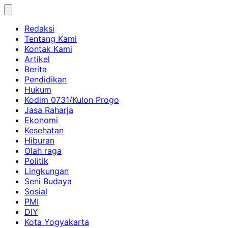
Skip
to
Redaksi
content
Tentang Kami
Kontak Kami
Artikel
Berita
Pendidikan
Hukum
Kodim 0731/Kulon Progo
Jasa Raharja
Ekonomi
Kesehatan
Hiburan
Olah raga
Politik
Lingkungan
Seni Budaya
Sosial
PMI
DIY
Kota Yogyakarta