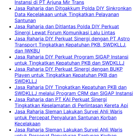
Instansi di PT Arjuna Mir Trans
Jasa Raharja dan Ditgakkum Polda DIY Sinkronkan
Data Kecelakaan untuk Tingkatkan Pelayanan
Santunan
Jasa Raharja dan Ditlantas Polda DIY Perkuat
Sinergi Lewat Forum Komunikasi Lalu Lintas
Jasa Raharja DIY Perkuat Sinergi dengan PT Astro
Transport Tingkatkan Kepatuhan PKB, SWDKLLJ,
dan IWKBU
Jasa Raharja DIY Perkuat Program SIGAP Instansi
untuk Tingkatkan Kepatuhan PKB dan SWDKLLJ
Jasa Raharja DIY Perkuat Sinergi dengan BUKP
Playen untuk Tingkatkan Kepatuhan PKB dan
SWDKLLJ
Jasa Raharja DIY Tingkatkan Kepatuhan PKB dan
SWDKLLJ melalui Program CRM dan SIGAP Instansi
Jasa Raharja dan PT KAI Perkuat Sinergi
Tingkatkan Keselamatan di Perlintasan Kereta Api
Jasa Raharja Sleman Lakukan Survei Ahli Waris
untuk Percepat Penyaluran Santunan Korban
Kecelakaan
Jasa Raharja Sleman Lakukan Survei Ahli Waris
untuk Percepat Penyaluran Santunan Korban