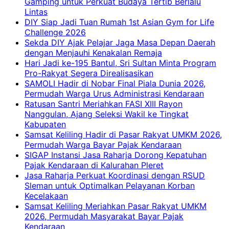
Gamping untuk Perkuat Budaya Tertib Berlalu
Lintas
DIY Siap Jadi Tuan Rumah 1st Asian Gym for Life
Challenge 2026
Sekda DIY Ajak Pelajar Jaga Masa Depan Daerah
dengan Menjauhi Kenakalan Remaja
Hari Jadi ke-195 Bantul, Sri Sultan Minta Program
Pro-Rakyat Segera Direalisasikan
SAMOLI Hadir di Nobar Final Piala Dunia 2026,
Permudah Warga Urus Administrasi Kendaraan
Ratusan Santri Meriahkan FASI XIII Rayon
Nanggulan, Ajang Seleksi Wakil ke Tingkat
Kabupaten
Samsat Keliling Hadir di Pasar Rakyat UMKM 2026,
Permudah Warga Bayar Pajak Kendaraan
SIGAP Instansi Jasa Raharja Dorong Kepatuhan
Pajak Kendaraan di Kalurahan Pleret
Jasa Raharja Perkuat Koordinasi dengan RSUD
Sleman untuk Optimalkan Pelayanan Korban
Kecelakaan
Samsat Keliling Meriahkan Pasar Rakyat UMKM
2026, Permudah Masyarakat Bayar Pajak
Kendaraan