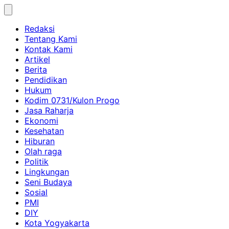
Skip
to
Redaksi
content
Tentang Kami
Kontak Kami
Artikel
Berita
Pendidikan
Hukum
Kodim 0731/Kulon Progo
Jasa Raharja
Ekonomi
Kesehatan
Hiburan
Olah raga
Politik
Lingkungan
Seni Budaya
Sosial
PMI
DIY
Kota Yogyakarta