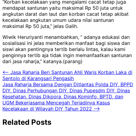
“Korban kecelakaan yang mengalami cacat tetap juga
mendapat santunan yaitu maksimal Rp 50 juta untuk
angkutan darat dan laut dan korban cacat tetap akibat
kecelakaan angkutan umum udara nilai santunan
maksimal Rp 50 juta,” jelas Galih.
Wiwik Heruriyanti menambahkan, “ adanya edukasi dan
sosialisasi ini jelas memberikan manfaat bagi siswa dan
siswi akan pentingnya tertib berlalu lintas, kalau kami
penginnya tertib aja tidak ingin memanfaatkan santunan
dari jasa raharja,” katanya.(parang)
Navigasi
⟵
Jasa Raharja Beri Santunan Ahli Waris Korban Laka di
Sentolo di Karangsari Pengasih
pos
Jasa Raharja Bersama Dengan Ditlantas Polda DIY, BPPD
DIY, Dinas Perhubungan DIY, Dinas Pupesdm DIY, Dinas
Kesehatan, Dinas Dikpora, Dinas Kominfo, BPTD, dan
UGM Bekerjasama Mencegah Terjadinya Kasus
Kecelakaan di Wilayah DIY Tahun 2022
⟶
Related Posts