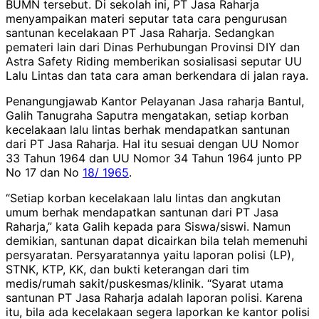
BUMN tersebut. Di sekolah ini, PT Jasa Raharja
menyampaikan materi seputar tata cara pengurusan
santunan kecelakaan PT Jasa Raharja. Sedangkan
pemateri lain dari Dinas Perhubungan Provinsi DIY dan
Astra Safety Riding memberikan sosialisasi seputar UU
Lalu Lintas dan tata cara aman berkendara di jalan raya.
Penangungjawab Kantor Pelayanan Jasa raharja Bantul,
Galih Tanugraha Saputra mengatakan, setiap korban
kecelakaan lalu lintas berhak mendapatkan santunan
dari PT Jasa Raharja. Hal itu sesuai dengan UU Nomor
33 Tahun 1964 dan UU Nomor 34 Tahun 1964 junto PP
No 17 dan No
18/ 1965
.
“Setiap korban kecelakaan lalu lintas dan angkutan
umum berhak mendapatkan santunan dari PT Jasa
Raharja,” kata Galih kepada para Siswa/siswi. Namun
demikian, santunan dapat dicairkan bila telah memenuhi
persyaratan. Persyaratannya yaitu laporan polisi (LP),
STNK, KTP, KK, dan bukti keterangan dari tim
medis/rumah sakit/puskesmas/klinik. “Syarat utama
santunan PT Jasa Raharja adalah laporan polisi. Karena
itu, bila ada kecelakaan segera laporkan ke kantor polisi