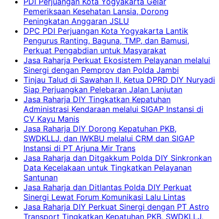
PDI Perjuangan Kota Yogyakarta Gelar
Pemeriksaan Kesehatan Lansia, Dorong
Peningkatan Anggaran JSLU
DPC PDI Perjuangan Kota Yogyakarta Lantik
Pengurus Ranting, Baguna, TMP, dan Bamusi,
Perkuat Pengabdian untuk Masyarakat
Jasa Raharja Perkuat Ekosistem Pelayanan melalui
Sinergi dengan Pemprov dan Polda Jambi
Tinjau Talud di Sawahan II, Ketua DPRD DIY Nuryadi
Siap Perjuangkan Pelebaran Jalan Lanjutan
Jasa Raharja DIY Tingkatkan Kepatuhan
Administrasi Kendaraan melalui SIGAP Instansi di
CV Kayu Manis
Jasa Raharja DIY Dorong Kepatuhan PKB,
SWDKLLJ, dan IWKBU melalui CRM dan SIGAP
Instansi di PT Arjuna Mir Trans
Jasa Raharja dan Ditgakkum Polda DIY Sinkronkan
Data Kecelakaan untuk Tingkatkan Pelayanan
Santunan
Jasa Raharja dan Ditlantas Polda DIY Perkuat
Sinergi Lewat Forum Komunikasi Lalu Lintas
Jasa Raharja DIY Perkuat Sinergi dengan PT Astro
Transport Tingkatkan Kepatuhan PKB, SWDKLLJ,