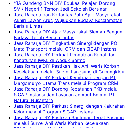
YIA Gandeng BNN DIY Edukasi Pelajar, Dorong
SMK Negeri 1 Temon Jadi Sekolah Bersinar
Jasa Raharja dan Korlantas Polri Ajak Masyarakat
Akhiri Lawan Arus, Wujudkan Budaya Keselamatan
Berlalu Lintas
Jasa Raharja DIY Ajak Masyarakat Sleman Bangun
Budaya Tertib Berlalu Lintas
Jasa Raharja DIY Tingkatkan Sinergi dengan PO
Mata Transport melalui CRM dan SIGAP Instansi
Jasa Raharja DIY Perkuat Pendataan Kapal dan
Kepatuhan IWKL di Waduk Sermo
Jasa Raharja DIY Pastikan Hak Ahli Waris Korban
Kecelakaan melalui Survei Langsung di Gunungkidul
Jasa Raharja DIY Perkuat Kemitraan dengan PT
Margomulyo Utama Trans melalui Program CRM
Jasa Raharja DIY Dorong Kepatuhan PKB melalui
SIGAP Instansi dan Layanan Jemput Bola di PT
Natural Nusantara
Jasa Raharja DIY Perkuat Sinergi dengan Kalurahan
Kelor melalui Program SIGAP Instansi
Jasa Raharja DIY Pastikan Santunan Tepat Sasaran
melalui Survei Ahli Waris Korban Kecelakaan