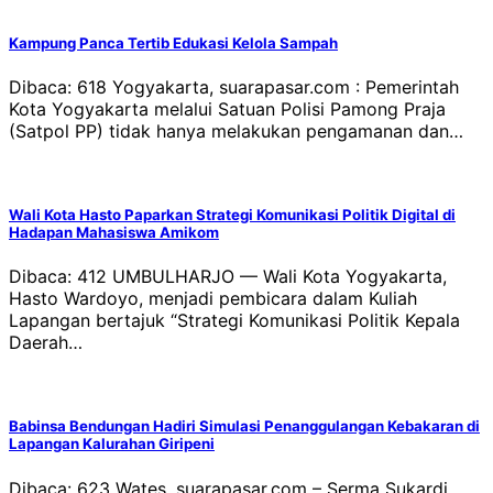
Kampung Panca Tertib Edukasi Kelola Sampah
Dibaca: 618 Yogyakarta, suarapasar.com : Pemerintah
Kota Yogyakarta melalui Satuan Polisi Pamong Praja
(Satpol PP) tidak hanya melakukan pengamanan dan…
Wali Kota Hasto Paparkan Strategi Komunikasi Politik Digital di
Hadapan Mahasiswa Amikom
Dibaca: 412 UMBULHARJO — Wali Kota Yogyakarta,
Hasto Wardoyo, menjadi pembicara dalam Kuliah
Lapangan bertajuk “Strategi Komunikasi Politik Kepala
Daerah…
Babinsa Bendungan Hadiri Simulasi Penanggulangan Kebakaran di
Lapangan Kalurahan Giripeni
Dibaca: 623 Wates, suarapasar.com – Serma Sukardi