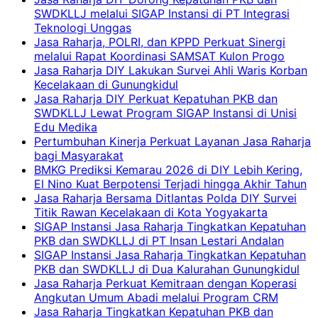
SWDKLLJ melalui SIGAP Instansi di PT Integrasi
Teknologi Unggas
Jasa Raharja, POLRI, dan KPPD Perkuat Sinergi
melalui Rapat Koordinasi SAMSAT Kulon Progo
Jasa Raharja DIY Lakukan Survei Ahli Waris Korban
Kecelakaan di Gunungkidul
Jasa Raharja DIY Perkuat Kepatuhan PKB dan
SWDKLLJ Lewat Program SIGAP Instansi di Unisi
Edu Medika
Pertumbuhan Kinerja Perkuat Layanan Jasa Raharja
bagi Masyarakat
BMKG Prediksi Kemarau 2026 di DIY Lebih Kering,
El Nino Kuat Berpotensi Terjadi hingga Akhir Tahun
Jasa Raharja Bersama Ditlantas Polda DIY Survei
Titik Rawan Kecelakaan di Kota Yogyakarta
SIGAP Instansi Jasa Raharja Tingkatkan Kepatuhan
PKB dan SWDKLLJ di PT Insan Lestari Andalan
SIGAP Instansi Jasa Raharja Tingkatkan Kepatuhan
PKB dan SWDKLLJ di Dua Kalurahan Gunungkidul
Jasa Raharja Perkuat Kemitraan dengan Koperasi
Angkutan Umum Abadi melalui Program CRM
Jasa Raharja Tingkatkan Kepatuhan PKB dan