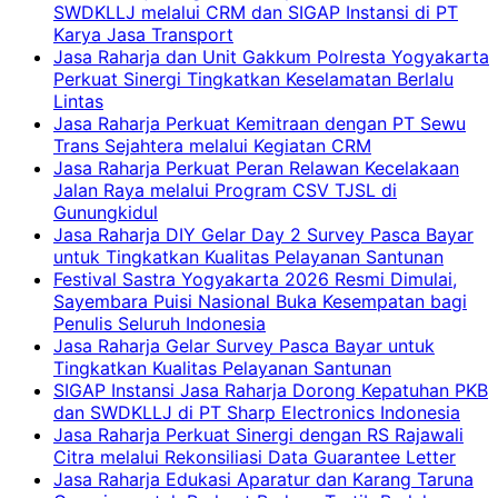
SWDKLLJ melalui CRM dan SIGAP Instansi di PT
Karya Jasa Transport
Jasa Raharja dan Unit Gakkum Polresta Yogyakarta
Perkuat Sinergi Tingkatkan Keselamatan Berlalu
Lintas
Jasa Raharja Perkuat Kemitraan dengan PT Sewu
Trans Sejahtera melalui Kegiatan CRM
Jasa Raharja Perkuat Peran Relawan Kecelakaan
Jalan Raya melalui Program CSV TJSL di
Gunungkidul
Jasa Raharja DIY Gelar Day 2 Survey Pasca Bayar
untuk Tingkatkan Kualitas Pelayanan Santunan
Festival Sastra Yogyakarta 2026 Resmi Dimulai,
Sayembara Puisi Nasional Buka Kesempatan bagi
Penulis Seluruh Indonesia
Jasa Raharja Gelar Survey Pasca Bayar untuk
Tingkatkan Kualitas Pelayanan Santunan
SIGAP Instansi Jasa Raharja Dorong Kepatuhan PKB
dan SWDKLLJ di PT Sharp Electronics Indonesia
Jasa Raharja Perkuat Sinergi dengan RS Rajawali
Citra melalui Rekonsiliasi Data Guarantee Letter
Jasa Raharja Edukasi Aparatur dan Karang Taruna