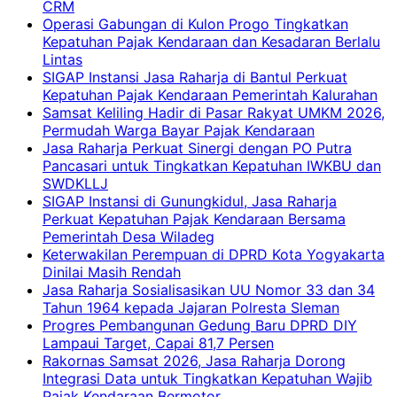
CRM
Operasi Gabungan di Kulon Progo Tingkatkan
Kepatuhan Pajak Kendaraan dan Kesadaran Berlalu
Lintas
SIGAP Instansi Jasa Raharja di Bantul Perkuat
Kepatuhan Pajak Kendaraan Pemerintah Kalurahan
Samsat Keliling Hadir di Pasar Rakyat UMKM 2026,
Permudah Warga Bayar Pajak Kendaraan
Jasa Raharja Perkuat Sinergi dengan PO Putra
Pancasari untuk Tingkatkan Kepatuhan IWKBU dan
SWDKLLJ
SIGAP Instansi di Gunungkidul, Jasa Raharja
Perkuat Kepatuhan Pajak Kendaraan Bersama
Pemerintah Desa Wiladeg
Keterwakilan Perempuan di DPRD Kota Yogyakarta
Dinilai Masih Rendah
Jasa Raharja Sosialisasikan UU Nomor 33 dan 34
Tahun 1964 kepada Jajaran Polresta Sleman
Progres Pembangunan Gedung Baru DPRD DIY
Lampaui Target, Capai 81,7 Persen
Rakornas Samsat 2026, Jasa Raharja Dorong
Integrasi Data untuk Tingkatkan Kepatuhan Wajib
Pajak Kendaraan Bermotor