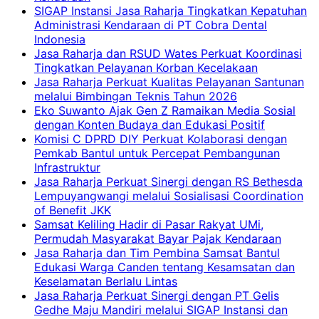
SIGAP Instansi Jasa Raharja Tingkatkan Kepatuhan
Administrasi Kendaraan di PT Cobra Dental
Indonesia
Jasa Raharja dan RSUD Wates Perkuat Koordinasi
Tingkatkan Pelayanan Korban Kecelakaan
Jasa Raharja Perkuat Kualitas Pelayanan Santunan
melalui Bimbingan Teknis Tahun 2026
Eko Suwanto Ajak Gen Z Ramaikan Media Sosial
dengan Konten Budaya dan Edukasi Positif
Komisi C DPRD DIY Perkuat Kolaborasi dengan
Pemkab Bantul untuk Percepat Pembangunan
Infrastruktur
Jasa Raharja Perkuat Sinergi dengan RS Bethesda
Lempuyangwangi melalui Sosialisasi Coordination
of Benefit JKK
Samsat Keliling Hadir di Pasar Rakyat UMi,
Permudah Masyarakat Bayar Pajak Kendaraan
Jasa Raharja dan Tim Pembina Samsat Bantul
Edukasi Warga Canden tentang Kesamsatan dan
Keselamatan Berlalu Lintas
Jasa Raharja Perkuat Sinergi dengan PT Gelis
Gedhe Maju Mandiri melalui SIGAP Instansi dan