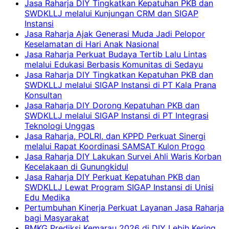
Jasa Raharja DIY Tingkatkan Kepatuhan PKB dan
SWDKLLJ melalui Kunjungan CRM dan SIGAP
Instansi
Jasa Raharja Ajak Generasi Muda Jadi Pelopor
Keselamatan di Hari Anak Nasional
Jasa Raharja Perkuat Budaya Tertib Lalu Lintas
melalui Edukasi Berbasis Komunitas di Sedayu
Jasa Raharja DIY Tingkatkan Kepatuhan PKB dan
SWDKLLJ melalui SIGAP Instansi di PT Kala Prana
Konsultan
Jasa Raharja DIY Dorong Kepatuhan PKB dan
SWDKLLJ melalui SIGAP Instansi di PT Integrasi
Teknologi Unggas
Jasa Raharja, POLRI, dan KPPD Perkuat Sinergi
melalui Rapat Koordinasi SAMSAT Kulon Progo
Jasa Raharja DIY Lakukan Survei Ahli Waris Korban
Kecelakaan di Gunungkidul
Jasa Raharja DIY Perkuat Kepatuhan PKB dan
SWDKLLJ Lewat Program SIGAP Instansi di Unisi
Edu Medika
Pertumbuhan Kinerja Perkuat Layanan Jasa Raharja
bagi Masyarakat
BMKG Prediksi Kemarau 2026 di DIY Lebih Kering,