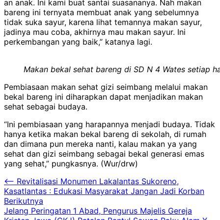
an anak. Ini kami buat santai suasananya. Nah makan
bareng ini ternyata membuat anak yang sebelumnya
tidak suka sayur, karena lihat temannya makan sayur,
jadinya mau coba, akhirnya mau makan sayur. Ini
perkembangan yang baik,” katanya lagi.
Makan bekal sehat bareng di SD N 4 Wates setiap h
Pembiasaan makan sehat gizi seimbang melalui makan
bekal bareng ini diharapkan dapat menjadikan makan
sehat sebagai budaya.
“Ini pembiasaan yang harapannya menjadi budaya. Tidak
hanya ketika makan bekal bareng di sekolah, di rumah
dan dimana pun mereka nanti, kalau makan ya yang
sehat dan gizi seimbang sebagai bekal generasi emas
yang sehat,” pungkasnya. (Wur/drw)
Navigasi
⟵
Revitalisasi Monumen Lakalantas Sukoreno,
Kasatlantas : Edukasi Masyarakat Jangan Jadi Korban
pos
Berikutnya
Jelang Peringatan 1 Abad, Pengurus Majelis Gereja