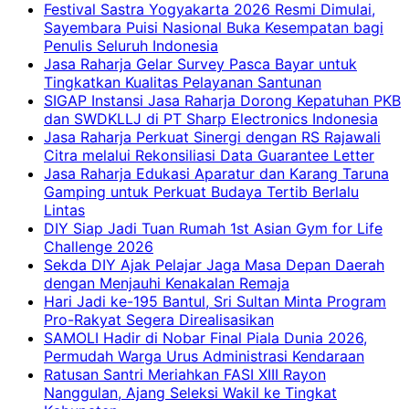
Festival Sastra Yogyakarta 2026 Resmi Dimulai,
Sayembara Puisi Nasional Buka Kesempatan bagi
Penulis Seluruh Indonesia
Jasa Raharja Gelar Survey Pasca Bayar untuk
Tingkatkan Kualitas Pelayanan Santunan
SIGAP Instansi Jasa Raharja Dorong Kepatuhan PKB
dan SWDKLLJ di PT Sharp Electronics Indonesia
Jasa Raharja Perkuat Sinergi dengan RS Rajawali
Citra melalui Rekonsiliasi Data Guarantee Letter
Jasa Raharja Edukasi Aparatur dan Karang Taruna
Gamping untuk Perkuat Budaya Tertib Berlalu
Lintas
DIY Siap Jadi Tuan Rumah 1st Asian Gym for Life
Challenge 2026
Sekda DIY Ajak Pelajar Jaga Masa Depan Daerah
dengan Menjauhi Kenakalan Remaja
Hari Jadi ke-195 Bantul, Sri Sultan Minta Program
Pro-Rakyat Segera Direalisasikan
SAMOLI Hadir di Nobar Final Piala Dunia 2026,
Permudah Warga Urus Administrasi Kendaraan
Ratusan Santri Meriahkan FASI XIII Rayon
Nanggulan, Ajang Seleksi Wakil ke Tingkat