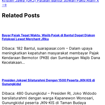
Kristen Jawa (GKJ) Patalan Bantul Sowan Paku Alam X
⟶
Related Posts
Bayar Pajak Tepat Waktu, Wajib Pajak di Bantul Dapat Diskon
Fotokopi Lewat Merchant JRku
Dibaca: 182 Bantul, suarapasar.com – Dalam upaya
meningkatkan kepatuhan masyarakat membayar Pajak
Kendaraan Bermotor (PKB) dan Sumbangan Wajib Dana
Kecelakaan…
Presiden Jokowi Silaturahmi Dengan 1500 Peserta JKN KIS di
Gunungkidul
Dibaca: 480 Gunungkidul – Presiden RI, Joko Widodo
bersilaturahmi dengan warga Kapanewon Wonosari,
Gunungkidul peserta JKN-KIS di Taman Budaya