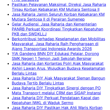
Pastikan Pelayanan Maksimal, Direksi Jasa Raharja
Tinjau Korban Kebakaran KM Mutiara Sentosa II
Jasa Raharja Jamin Seluruh Korban Kebakaran KM
Mutiara Sentosa II di Perairan Sumenep
Gelar Audiensi, Jasa Raharja dan Kementerian
PANRB Perkuat Koordinasi Tingkatkan Kepatuhan
PKB dan SWDKLLJ
Berkontribusi terhadap Keselamatan dan Mobilitas
Masyarakat, Jasa Raharja Raih Penghargaan di
Ajang Transportasi Indonesia Awards 2026
YIA Gandeng BNN DIY Edukasi Pelajar, Dorong
SMK Negeri 1 Temon Jadi Sekolah Bersinar
Jasa Raharja dan Korlantas Polri Ajak Masyarakat
Akhiri Lawan Arus, Wujudkan Budaya Keselamatan
Berlalu Lintas
Jasa Raharja DIY Ajak Masyarakat Sleman Bangun
Budaya Tertib Berlalu Lintas
Jasa Raharja DIY Tingkatkan Sinergi dengan PO
Mata Transport melalui CRM dan SIGAP Instansi
Jasa Raharja DIY Perkuat Pendataan Kapal dan
Kepatuhan IWKL di Waduk Sermo
Jasa Raharja DIY Pastikan Hak Ahli Waris Korban