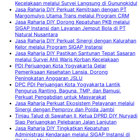
Kecelakaan melalui Survei Langsung di Gunungkidul
Jasa Raharja DIY Perkuat Kemitraan dengan PT
Margomulyo Utama Trans melalui Program CRM
Jasa Raharja DIY Dorong Kepatuhan PKB melalui
SIGAP Instansi dan Layanan Jemput Bola di PT
Natural Nusantara
Jasa Raharja DIY Perkuat Sinergi dengan Kalurahan
Kelor melalui Program SIGAP Instansi
Jasa Raharja DIY Pastikan Santunan Tepat Sasaran
melalui Survei Ahli Waris Korban Kecelakaan
PDI Perjuangan Kota Yogyakarta Gelar
Pemeriksaan Kesehatan Lansia, Dorong
Peningkatan Anggaran JSLU
DPC PDI Perjuangan Kota Yogyakarta Lantik
Pengurus Ranting, Baguna, TMP, dan Bamusi,
Perkuat Pengabdian untuk Masyarakat
Jasa Raharja Perkuat Ekosistem Pelayanan melalui
Sinergi dengan Pemprov dan Polda Jambi
Tinjau Talud di Sawahan II, Ketua DPRD DIY Nuryadi
Siap Perjuangkan Pelebaran Jalan Lanjutan
Jasa Raharja DIY Tingkatkan Kepatuhan
Administrasi Kendaraan melalui SIGAP Instansi di