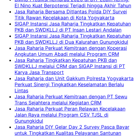
El Nino Kuat Berpotensi Terjadi hingga Akhir Tahun
Jasa Raharja Bersama Ditlantas Polda DIY Survei
Titik Rawan Kecelakaan di Kota Yogyakarta
SIGAP Instansi Jasa Raharja Tingkatkan Kepatuhan
PKB dan SWDKLLJ di PT Insan Lestari Andalan
SIGAP Instansi Jasa Raharja Tingkatkan Kepatuhan
PKB dan SWDKLLJ di Dua Kalurahan Gunungkidul
Jasa Raharja Perkuat Kemitraan dengan Koperasi
Angkutan Umum Abadi melalui Program CRM
Jasa Raharja Tingkatkan Kepatuhan PKB dan
SWDKLLJ melalui CRM dan SIGAP Instansi di PT
Karya Jasa Transport
Jasa Raharja dan Unit Gakkum Polresta Yogyakarta
Perkuat Sinergi Tingkatkan Keselamatan Berlalu
Lintas
Jasa Raharja Perkuat Kemitraan dengan PT Sewu
Trans Sejahtera melalui Kegiatan CRM
Jasa Raharja Perkuat Peran Relawan Kecelakaan
Jalan Raya melalui Program CSV TJSL di
Gunungkidul
Jasa Raharja DIY Gelar Day 2 Survey Pasca Bayar
untuk Tingkatkan Kualitas Pelayanan Santunan