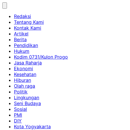
Skip
to
Redaksi
content
Tentang Kami
Kontak Kami
Artikel
Berita
Pendidikan
Hukum
Kodim 0731/Kulon Progo
Jasa Raharja
Ekonomi
Kesehatan
Hiburan
Olah raga
Politik
Lingkungan
Seni Budaya
Sosial
PMI
DIY
Kota Yogyakarta