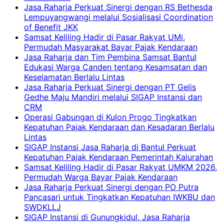
Jasa Raharja Perkuat Sinergi dengan RS Bethesda
Lempuyangwangi melalui Sosialisasi Coordination
of Benefit JKK
Samsat Keliling Hadir di Pasar Rakyat UMi,
Permudah Masyarakat Bayar Pajak Kendaraan
Jasa Raharja dan Tim Pembina Samsat Bantul
Edukasi Warga Canden tentang Kesamsatan dan
Keselamatan Berlalu Lintas
Jasa Raharja Perkuat Sinergi dengan PT Gelis
Gedhe Maju Mandiri melalui SIGAP Instansi dan
CRM
Operasi Gabungan di Kulon Progo Tingkatkan
Kepatuhan Pajak Kendaraan dan Kesadaran Berlalu
Lintas
SIGAP Instansi Jasa Raharja di Bantul Perkuat
Kepatuhan Pajak Kendaraan Pemerintah Kalurahan
Samsat Keliling Hadir di Pasar Rakyat UMKM 2026,
Permudah Warga Bayar Pajak Kendaraan
Jasa Raharja Perkuat Sinergi dengan PO Putra
Pancasari untuk Tingkatkan Kepatuhan IWKBU dan
SWDKLLJ
SIGAP Instansi di Gunungkidul, Jasa Raharja