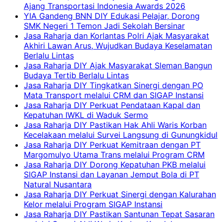
Ajang Transportasi Indonesia Awards 2026
YIA Gandeng BNN DIY Edukasi Pelajar, Dorong
SMK Negeri 1 Temon Jadi Sekolah Bersinar
Jasa Raharja dan Korlantas Polri Ajak Masyarakat
Akhiri Lawan Arus, Wujudkan Budaya Keselamatan
Berlalu Lintas
Jasa Raharja DIY Ajak Masyarakat Sleman Bangun
Budaya Tertib Berlalu Lintas
Jasa Raharja DIY Tingkatkan Sinergi dengan PO
Mata Transport melalui CRM dan SIGAP Instansi
Jasa Raharja DIY Perkuat Pendataan Kapal dan
Kepatuhan IWKL di Waduk Sermo
Jasa Raharja DIY Pastikan Hak Ahli Waris Korban
Kecelakaan melalui Survei Langsung di Gunungkidul
Jasa Raharja DIY Perkuat Kemitraan dengan PT
Margomulyo Utama Trans melalui Program CRM
Jasa Raharja DIY Dorong Kepatuhan PKB melalui
SIGAP Instansi dan Layanan Jemput Bola di PT
Natural Nusantara
Jasa Raharja DIY Perkuat Sinergi dengan Kalurahan
Kelor melalui Program SIGAP Instansi
Jasa Raharja DIY Pastikan Santunan Tepat Sasaran