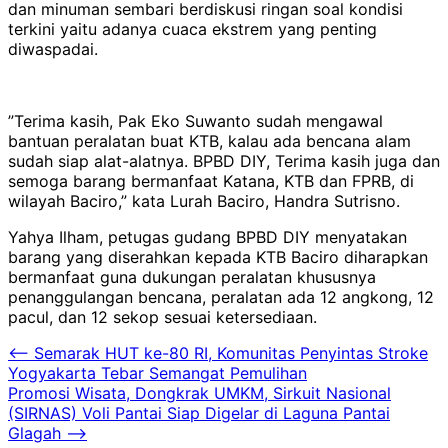
dan minuman sembari berdiskusi ringan soal kondisi
terkini yaitu adanya cuaca ekstrem yang penting
diwaspadai.
‎”Terima kasih, Pak Eko Suwanto sudah mengawal
bantuan peralatan buat KTB, kalau ada bencana alam
sudah siap alat-alatnya. BPBD DIY, Terima kasih juga dan
semoga barang bermanfaat Katana, KTB dan FPRB, di
wilayah Baciro,” kata Lurah Baciro, Handra Sutrisno.
‎Yahya Ilham, petugas gudang BPBD DIY menyatakan
barang yang diserahkan kepada KTB Baciro diharapkan
bermanfaat guna dukungan peralatan khususnya
penanggulangan bencana, peralatan ada 12 angkong, 12
pacul, dan 12 sekop sesuai ketersediaan.
Navigasi
⟵
Semarak HUT ke-80 RI, Komunitas Penyintas Stroke
Yogyakarta Tebar Semangat Pemulihan
pos
Promosi Wisata, Dongkrak UMKM, Sirkuit Nasional
(SIRNAS) Voli Pantai Siap Digelar di Laguna Pantai
Glagah
⟶