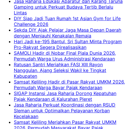
Jasa Raharja Edukasi Aparatur dan Karang Taruna
Gamping untuk Perkuat Budaya Tertib Berlalu
Lintas
DIY Siap Jadi Tuan Rumah 1st Asian Gym for Life
Challenge 2026
Sekda DIY Ajak Pelajar Jaga Masa Depan Daerah
dengan Menjauhi Kenakalan Remaja
Hari Jadi ke-195 Bantul, Sri Sultan Minta Program
Pro-Rakyat Segera Direalisasikan
SAMOLI Hadir di Nobar Final Piala Dunia 2026,
Permudah Warga Urus Administrasi Kendaraan
Ratusan Santri Meriahkan FASI XIII Rayon
Nanggulan, Ajang Seleksi Wakil ke Tingkat
Kabupaten
Samsat Keliling Hadir di Pasar Rakyat UMKM 2026,
Permudah Warga Bayar Pajak Kendaraan
SIGAP Instansi Jasa Raharja Dorong Kepatuhan
Pajak Kendaraan di Kalurahan Pleret
Jasa Raharja Perkuat Koordinasi dengan RSUD
Sleman untuk Optimalkan Pelayanan Korban
Kecelakaan
Samsat Keliling Meriahkan Pasar Rakyat UMKM
2026, Permudah Masyarakat Bayar Pajak