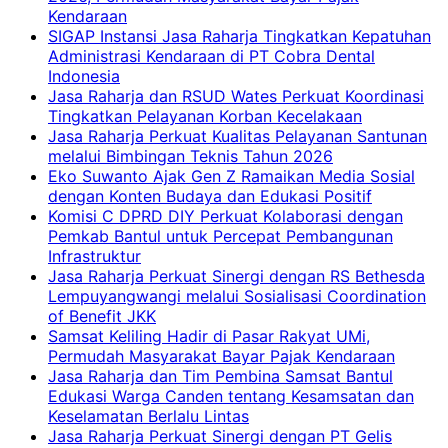
Kendaraan
SIGAP Instansi Jasa Raharja Tingkatkan Kepatuhan
Administrasi Kendaraan di PT Cobra Dental
Indonesia
Jasa Raharja dan RSUD Wates Perkuat Koordinasi
Tingkatkan Pelayanan Korban Kecelakaan
Jasa Raharja Perkuat Kualitas Pelayanan Santunan
melalui Bimbingan Teknis Tahun 2026
Eko Suwanto Ajak Gen Z Ramaikan Media Sosial
dengan Konten Budaya dan Edukasi Positif
Komisi C DPRD DIY Perkuat Kolaborasi dengan
Pemkab Bantul untuk Percepat Pembangunan
Infrastruktur
Jasa Raharja Perkuat Sinergi dengan RS Bethesda
Lempuyangwangi melalui Sosialisasi Coordination
of Benefit JKK
Samsat Keliling Hadir di Pasar Rakyat UMi,
Permudah Masyarakat Bayar Pajak Kendaraan
Jasa Raharja dan Tim Pembina Samsat Bantul
Edukasi Warga Canden tentang Kesamsatan dan
Keselamatan Berlalu Lintas
Jasa Raharja Perkuat Sinergi dengan PT Gelis