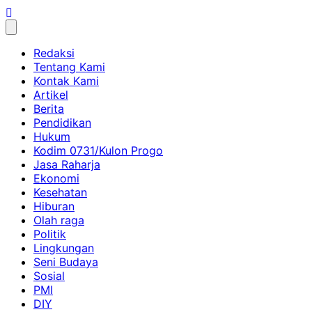
Skip
to
content
Redaksi
Tentang Kami
Kontak Kami
Artikel
Berita
Pendidikan
Hukum
Kodim 0731/Kulon Progo
Jasa Raharja
Ekonomi
Kesehatan
Hiburan
Olah raga
Politik
Lingkungan
Seni Budaya
Sosial
PMI
DIY