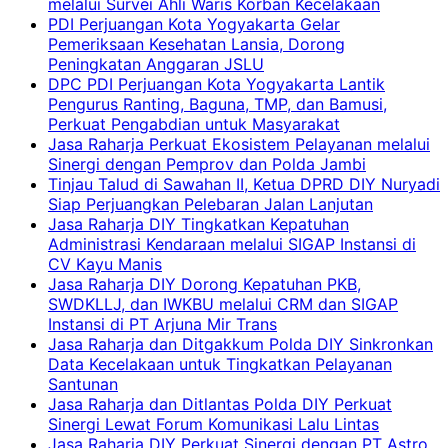
melalui Survei Ahli Waris Korban Kecelakaan
PDI Perjuangan Kota Yogyakarta Gelar
Pemeriksaan Kesehatan Lansia, Dorong
Peningkatan Anggaran JSLU
DPC PDI Perjuangan Kota Yogyakarta Lantik
Pengurus Ranting, Baguna, TMP, dan Bamusi,
Perkuat Pengabdian untuk Masyarakat
Jasa Raharja Perkuat Ekosistem Pelayanan melalui
Sinergi dengan Pemprov dan Polda Jambi
Tinjau Talud di Sawahan II, Ketua DPRD DIY Nuryadi
Siap Perjuangkan Pelebaran Jalan Lanjutan
Jasa Raharja DIY Tingkatkan Kepatuhan
Administrasi Kendaraan melalui SIGAP Instansi di
CV Kayu Manis
Jasa Raharja DIY Dorong Kepatuhan PKB,
SWDKLLJ, dan IWKBU melalui CRM dan SIGAP
Instansi di PT Arjuna Mir Trans
Jasa Raharja dan Ditgakkum Polda DIY Sinkronkan
Data Kecelakaan untuk Tingkatkan Pelayanan
Santunan
Jasa Raharja dan Ditlantas Polda DIY Perkuat
Sinergi Lewat Forum Komunikasi Lalu Lintas
Jasa Raharja DIY Perkuat Sinergi dengan PT Astro