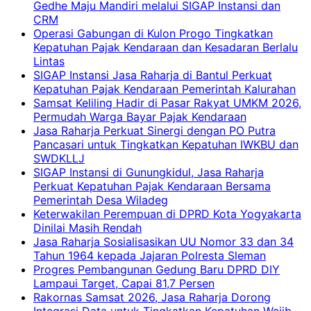
Gedhe Maju Mandiri melalui SIGAP Instansi dan
CRM
Operasi Gabungan di Kulon Progo Tingkatkan
Kepatuhan Pajak Kendaraan dan Kesadaran Berlalu
Lintas
SIGAP Instansi Jasa Raharja di Bantul Perkuat
Kepatuhan Pajak Kendaraan Pemerintah Kalurahan
Samsat Keliling Hadir di Pasar Rakyat UMKM 2026,
Permudah Warga Bayar Pajak Kendaraan
Jasa Raharja Perkuat Sinergi dengan PO Putra
Pancasari untuk Tingkatkan Kepatuhan IWKBU dan
SWDKLLJ
SIGAP Instansi di Gunungkidul, Jasa Raharja
Perkuat Kepatuhan Pajak Kendaraan Bersama
Pemerintah Desa Wiladeg
Keterwakilan Perempuan di DPRD Kota Yogyakarta
Dinilai Masih Rendah
Jasa Raharja Sosialisasikan UU Nomor 33 dan 34
Tahun 1964 kepada Jajaran Polresta Sleman
Progres Pembangunan Gedung Baru DPRD DIY
Lampaui Target, Capai 81,7 Persen
Rakornas Samsat 2026, Jasa Raharja Dorong
Integrasi Data untuk Tingkatkan Kepatuhan Wajib