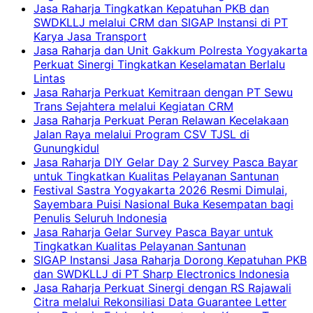
Jasa Raharja Tingkatkan Kepatuhan PKB dan
SWDKLLJ melalui CRM dan SIGAP Instansi di PT
Karya Jasa Transport
Jasa Raharja dan Unit Gakkum Polresta Yogyakarta
Perkuat Sinergi Tingkatkan Keselamatan Berlalu
Lintas
Jasa Raharja Perkuat Kemitraan dengan PT Sewu
Trans Sejahtera melalui Kegiatan CRM
Jasa Raharja Perkuat Peran Relawan Kecelakaan
Jalan Raya melalui Program CSV TJSL di
Gunungkidul
Jasa Raharja DIY Gelar Day 2 Survey Pasca Bayar
untuk Tingkatkan Kualitas Pelayanan Santunan
Festival Sastra Yogyakarta 2026 Resmi Dimulai,
Sayembara Puisi Nasional Buka Kesempatan bagi
Penulis Seluruh Indonesia
Jasa Raharja Gelar Survey Pasca Bayar untuk
Tingkatkan Kualitas Pelayanan Santunan
SIGAP Instansi Jasa Raharja Dorong Kepatuhan PKB
dan SWDKLLJ di PT Sharp Electronics Indonesia
Jasa Raharja Perkuat Sinergi dengan RS Rajawali
Citra melalui Rekonsiliasi Data Guarantee Letter