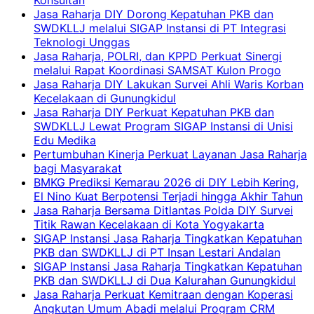
Jasa Raharja DIY Dorong Kepatuhan PKB dan
SWDKLLJ melalui SIGAP Instansi di PT Integrasi
Teknologi Unggas
Jasa Raharja, POLRI, dan KPPD Perkuat Sinergi
melalui Rapat Koordinasi SAMSAT Kulon Progo
Jasa Raharja DIY Lakukan Survei Ahli Waris Korban
Kecelakaan di Gunungkidul
Jasa Raharja DIY Perkuat Kepatuhan PKB dan
SWDKLLJ Lewat Program SIGAP Instansi di Unisi
Edu Medika
Pertumbuhan Kinerja Perkuat Layanan Jasa Raharja
bagi Masyarakat
BMKG Prediksi Kemarau 2026 di DIY Lebih Kering,
El Nino Kuat Berpotensi Terjadi hingga Akhir Tahun
Jasa Raharja Bersama Ditlantas Polda DIY Survei
Titik Rawan Kecelakaan di Kota Yogyakarta
SIGAP Instansi Jasa Raharja Tingkatkan Kepatuhan
PKB dan SWDKLLJ di PT Insan Lestari Andalan
SIGAP Instansi Jasa Raharja Tingkatkan Kepatuhan
PKB dan SWDKLLJ di Dua Kalurahan Gunungkidul
Jasa Raharja Perkuat Kemitraan dengan Koperasi
Angkutan Umum Abadi melalui Program CRM