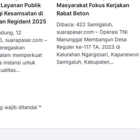
 Layanan Publik
Masyarakat Fokus Kerjakan
gi Kesamsatan di
Rabat Beton
an Regident 2025
Dibaca: 422 Samigaluh,
suarapasar.com – Operasi TNI
ndung, 12
Manunggal Membangun Desa
, suarapasar.com –
Reguler ke-117 TA. 2023 di
menegaskan
Kalurahan Ngargosari, Kapanewon
alam memperkuat
Samigaluh, Kabupaten…
s instansi untuk
ualitas…
g wajib ditandai
*