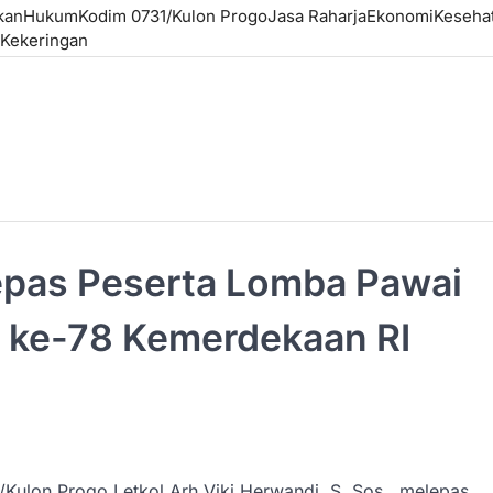
kan
Hukum
Kodim 0731/Kulon Progo
Jasa Raharja
Ekonomi
Keseha
Kekeringan
epas Peserta Lomba Pawai
 ke-78 Kemerdekaan RI
ulon Progo Letkol Arh Viki Herwandi, S. Sos., melepas