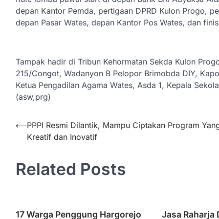
depan Kantor Pemda, pertigaan DPRD Kulon Progo, p
depan Pasar Wates, depan Kantor Pos Wates, dan fini
Tampak hadir di Tribun Kehormatan Sekda Kulon Prog
215/Congot, Wadanyon B Pelopor Brimobda DIY, Kapol
Ketua Pengadilan Agama Wates, Asda 1, Kepala Sekol
(asw,prg)
Navigasi
⟵
PPPI Resmi Dilantik, Mampu Ciptakan Program Yan
Kreatif dan Inovatif
pos
Related Posts
17 Warga Penggung Hargorejo
Jasa Raharja