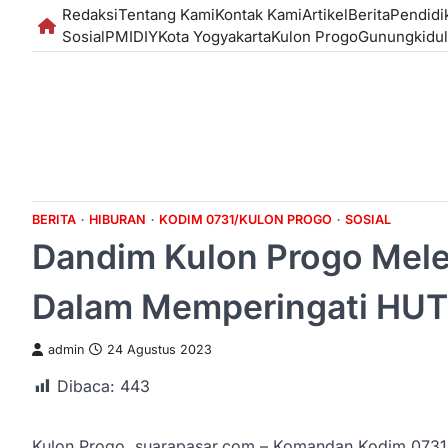
Skip
Redaksi
Tentang Kami
Kontak Kami
Artikel
Berita
Pendidi
to
Sosial
PMI
DIY
Kota Yogyakarta
Kulon Progo
Gunungkidul
content
BERITA
HIBURAN
KODIM 0731/KULON PROGO
SOSIAL
Dandim Kulon Progo Mel
Dalam Memperingati HUT
admin
24 Agustus 2023
Dibaca:
443
Kulon Progo, suarapasar.com – Komandan Kodim 0731/K