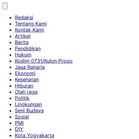
Skip
to
Redaksi
content
Tentang Kami
Kontak Kami
Artikel
Berita
Pendidikan
Hukum
Kodim 0731/Kulon Progo
Jasa Raharja
Ekonomi
Kesehatan
Hiburan
Olah raga
Politik
Lingkungan
Seni Budaya
Sosial
PMI
DIY
Kota Yogyakarta