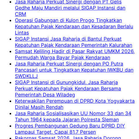
Jasa Raharja Perkuat Sinergi dengan PT Gelis
Gedhe Maju Mandiri melalui SIGAP Instansi dan
CRM
Operasi Gabungan di Kulon Progo Tingkatkan
Kepatuhan Pajak Kendaraan dan Kesadaran Berlalu
Lintas
SIGAP Instansi Jasa Raharja di Bantul Perkuat
Kepatuhan Pajak Kendaraan Pemerintah Kalurahan
Samsat Keliling Hadir di Pasar Rakyat UMKM 2026,
Permudah Warga Bayar Pajak Kendaraan
Jasa Raharja Perkuat Sinergi dengan PO Putra
Pancasari untuk Tingkatkan Kepatuhan IWKBU dan
SWDKLLJ
SIGAP Instansi di Gunungkidul, Jasa Raharja
Perkuat Kepatuhan Pajak Kendaraan Bersama
Pemerintah Desa Wiladeg
Keterwakilan Perempuan di DPRD Kota Yogyakarta
Dinilai Masih Rendah
Jasa Raharja Sosialisasikan UU Nomor 33 dan 34
Tahun 1964 kepada Jajaran Polresta Sleman
Progres Pembangunan Gedung Baru DPRD DIY
Lampaui Target, Capai 81,7 Persen
Rakornas Samsat 2026, Jasa Raharja Dorong