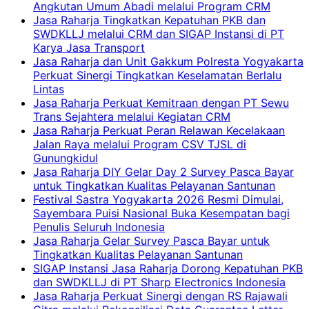
Angkutan Umum Abadi melalui Program CRM
Jasa Raharja Tingkatkan Kepatuhan PKB dan
SWDKLLJ melalui CRM dan SIGAP Instansi di PT
Karya Jasa Transport
Jasa Raharja dan Unit Gakkum Polresta Yogyakarta
Perkuat Sinergi Tingkatkan Keselamatan Berlalu
Lintas
Jasa Raharja Perkuat Kemitraan dengan PT Sewu
Trans Sejahtera melalui Kegiatan CRM
Jasa Raharja Perkuat Peran Relawan Kecelakaan
Jalan Raya melalui Program CSV TJSL di
Gunungkidul
Jasa Raharja DIY Gelar Day 2 Survey Pasca Bayar
untuk Tingkatkan Kualitas Pelayanan Santunan
Festival Sastra Yogyakarta 2026 Resmi Dimulai,
Sayembara Puisi Nasional Buka Kesempatan bagi
Penulis Seluruh Indonesia
Jasa Raharja Gelar Survey Pasca Bayar untuk
Tingkatkan Kualitas Pelayanan Santunan
SIGAP Instansi Jasa Raharja Dorong Kepatuhan PKB
dan SWDKLLJ di PT Sharp Electronics Indonesia
Jasa Raharja Perkuat Sinergi dengan RS Rajawali