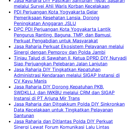
Jasa Raharja DIY Pastikan Santunan Tepat Sasaran
melalui Survei Ahli Waris Korban Kecelakaan
PDI Perjuangan Kota Yogyakarta Gelar
Pemeriksaan Kesehatan Lansia, Dorong
Peningkatan Anggaran JSLU
DPC PDI Perjuangan Kota Yogyakarta Lantik
Pengurus Ranting, Baguna, TMP, dan Bamusi,
Perkuat Pengabdian untuk Masyarakat
Jasa Raharja Perkuat Ekosistem Pelayanan melalui
Sinergi dengan Pemprov dan Polda Jambi
Tinjau Talud di Sawahan II, Ketua DPRD DIY Nuryadi
Siap Perjuangkan Pelebaran Jalan Lanjutan
Jasa Raharja DIY Tingkatkan Kepatuhan
Administrasi Kendaraan melalui SIGAP Instansi di
CV Kayu Manis
Jasa Raharja DIY Dorong Kepatuhan PKB,
SWDKLLJ, dan IWKBU melalui CRM dan SIGAP
Instansi di PT Arjuna Mir Trans
Jasa Raharja dan Ditgakkum Polda DIY Sinkronkan
Data Kecelakaan untuk Tingkatkan Pelayanan
Santunan
Jasa Raharja dan Ditlantas Polda DIY Perkuat
Sinergi Lewat Forum Komunikasi Lalu Lintas