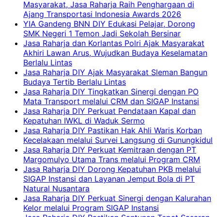
Masyarakat, Jasa Raharja Raih Penghargaan di
Ajang Transportasi Indonesia Awards 2026
YIA Gandeng BNN DIY Edukasi Pelajar, Dorong
SMK Negeri 1 Temon Jadi Sekolah Bersinar
Jasa Raharja dan Korlantas Polri Ajak Masyarakat
Akhiri Lawan Arus, Wujudkan Budaya Keselamatan
Berlalu Lintas
Jasa Raharja DIY Ajak Masyarakat Sleman Bangun
Budaya Tertib Berlalu Lintas
Jasa Raharja DIY Tingkatkan Sinergi dengan PO
Mata Transport melalui CRM dan SIGAP Instansi
Jasa Raharja DIY Perkuat Pendataan Kapal dan
Kepatuhan IWKL di Waduk Sermo
Jasa Raharja DIY Pastikan Hak Ahli Waris Korban
Kecelakaan melalui Survei Langsung di Gunungkidul
Jasa Raharja DIY Perkuat Kemitraan dengan PT
Margomulyo Utama Trans melalui Program CRM
Jasa Raharja DIY Dorong Kepatuhan PKB melalui
SIGAP Instansi dan Layanan Jemput Bola di PT
Natural Nusantara
Jasa Raharja DIY Perkuat Sinergi dengan Kalurahan
Kelor melalui Program SIGAP Instansi