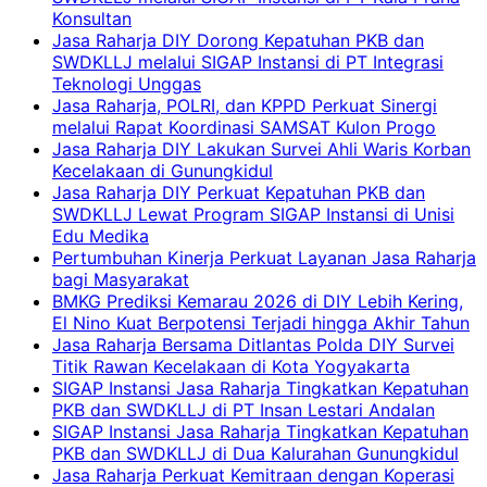
Konsultan
Jasa Raharja DIY Dorong Kepatuhan PKB dan
SWDKLLJ melalui SIGAP Instansi di PT Integrasi
Teknologi Unggas
Jasa Raharja, POLRI, dan KPPD Perkuat Sinergi
melalui Rapat Koordinasi SAMSAT Kulon Progo
Jasa Raharja DIY Lakukan Survei Ahli Waris Korban
Kecelakaan di Gunungkidul
Jasa Raharja DIY Perkuat Kepatuhan PKB dan
SWDKLLJ Lewat Program SIGAP Instansi di Unisi
Edu Medika
Pertumbuhan Kinerja Perkuat Layanan Jasa Raharja
bagi Masyarakat
BMKG Prediksi Kemarau 2026 di DIY Lebih Kering,
El Nino Kuat Berpotensi Terjadi hingga Akhir Tahun
Jasa Raharja Bersama Ditlantas Polda DIY Survei
Titik Rawan Kecelakaan di Kota Yogyakarta
SIGAP Instansi Jasa Raharja Tingkatkan Kepatuhan
PKB dan SWDKLLJ di PT Insan Lestari Andalan
SIGAP Instansi Jasa Raharja Tingkatkan Kepatuhan
PKB dan SWDKLLJ di Dua Kalurahan Gunungkidul
Jasa Raharja Perkuat Kemitraan dengan Koperasi