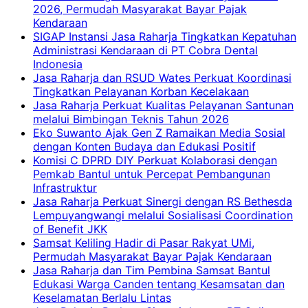
2026, Permudah Masyarakat Bayar Pajak
Kendaraan
SIGAP Instansi Jasa Raharja Tingkatkan Kepatuhan
Administrasi Kendaraan di PT Cobra Dental
Indonesia
Jasa Raharja dan RSUD Wates Perkuat Koordinasi
Tingkatkan Pelayanan Korban Kecelakaan
Jasa Raharja Perkuat Kualitas Pelayanan Santunan
melalui Bimbingan Teknis Tahun 2026
Eko Suwanto Ajak Gen Z Ramaikan Media Sosial
dengan Konten Budaya dan Edukasi Positif
Komisi C DPRD DIY Perkuat Kolaborasi dengan
Pemkab Bantul untuk Percepat Pembangunan
Infrastruktur
Jasa Raharja Perkuat Sinergi dengan RS Bethesda
Lempuyangwangi melalui Sosialisasi Coordination
of Benefit JKK
Samsat Keliling Hadir di Pasar Rakyat UMi,
Permudah Masyarakat Bayar Pajak Kendaraan
Jasa Raharja dan Tim Pembina Samsat Bantul
Edukasi Warga Canden tentang Kesamsatan dan
Keselamatan Berlalu Lintas