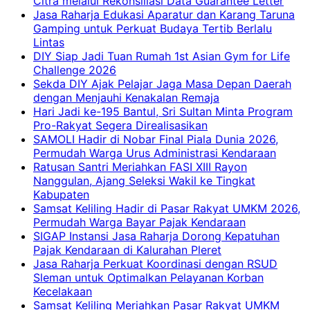
Citra melalui Rekonsiliasi Data Guarantee Letter
Jasa Raharja Edukasi Aparatur dan Karang Taruna
Gamping untuk Perkuat Budaya Tertib Berlalu
Lintas
DIY Siap Jadi Tuan Rumah 1st Asian Gym for Life
Challenge 2026
Sekda DIY Ajak Pelajar Jaga Masa Depan Daerah
dengan Menjauhi Kenakalan Remaja
Hari Jadi ke-195 Bantul, Sri Sultan Minta Program
Pro-Rakyat Segera Direalisasikan
SAMOLI Hadir di Nobar Final Piala Dunia 2026,
Permudah Warga Urus Administrasi Kendaraan
Ratusan Santri Meriahkan FASI XIII Rayon
Nanggulan, Ajang Seleksi Wakil ke Tingkat
Kabupaten
Samsat Keliling Hadir di Pasar Rakyat UMKM 2026,
Permudah Warga Bayar Pajak Kendaraan
SIGAP Instansi Jasa Raharja Dorong Kepatuhan
Pajak Kendaraan di Kalurahan Pleret
Jasa Raharja Perkuat Koordinasi dengan RSUD
Sleman untuk Optimalkan Pelayanan Korban
Kecelakaan
Samsat Keliling Meriahkan Pasar Rakyat UMKM