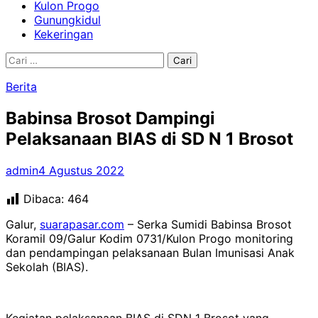
Kulon Progo
Gunungkidul
Kekeringan
Cari
untuk:
Berita
Babinsa Brosot Dampingi
Pelaksanaan BIAS di SD N 1 Brosot
admin
4 Agustus 2022
Dibaca:
464
Galur,
suarapasar.com
– Serka Sumidi Babinsa Brosot
Koramil 09/Galur Kodim 0731/Kulon Progo monitoring
dan pendampingan pelaksanaan Bulan Imunisasi Anak
Sekolah (BIAS).
Kegiatan pelaksanaan BIAS di SDN 1 Brosot yang