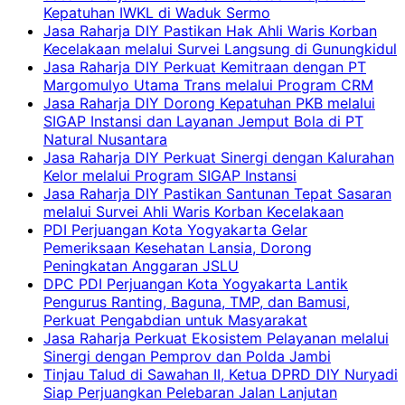
Kepatuhan IWKL di Waduk Sermo
Jasa Raharja DIY Pastikan Hak Ahli Waris Korban
Kecelakaan melalui Survei Langsung di Gunungkidul
Jasa Raharja DIY Perkuat Kemitraan dengan PT
Margomulyo Utama Trans melalui Program CRM
Jasa Raharja DIY Dorong Kepatuhan PKB melalui
SIGAP Instansi dan Layanan Jemput Bola di PT
Natural Nusantara
Jasa Raharja DIY Perkuat Sinergi dengan Kalurahan
Kelor melalui Program SIGAP Instansi
Jasa Raharja DIY Pastikan Santunan Tepat Sasaran
melalui Survei Ahli Waris Korban Kecelakaan
PDI Perjuangan Kota Yogyakarta Gelar
Pemeriksaan Kesehatan Lansia, Dorong
Peningkatan Anggaran JSLU
DPC PDI Perjuangan Kota Yogyakarta Lantik
Pengurus Ranting, Baguna, TMP, dan Bamusi,
Perkuat Pengabdian untuk Masyarakat
Jasa Raharja Perkuat Ekosistem Pelayanan melalui
Sinergi dengan Pemprov dan Polda Jambi
Tinjau Talud di Sawahan II, Ketua DPRD DIY Nuryadi
Siap Perjuangkan Pelebaran Jalan Lanjutan