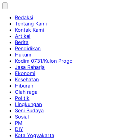
Skip
to
Redaksi
content
Tentang Kami
Kontak Kami
Artikel
Berita
Pendidikan
Hukum
Kodim 0731/Kulon Progo
Jasa Raharja
Ekonomi
Kesehatan
Hiburan
Olah raga
Politik
Lingkungan
Seni Budaya
Sosial
PMI
DIY
Kota Yogyakarta