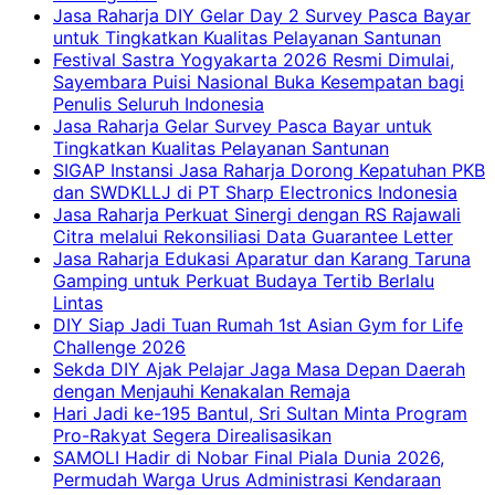
Jasa Raharja DIY Gelar Day 2 Survey Pasca Bayar
untuk Tingkatkan Kualitas Pelayanan Santunan
Festival Sastra Yogyakarta 2026 Resmi Dimulai,
Sayembara Puisi Nasional Buka Kesempatan bagi
Penulis Seluruh Indonesia
Jasa Raharja Gelar Survey Pasca Bayar untuk
Tingkatkan Kualitas Pelayanan Santunan
SIGAP Instansi Jasa Raharja Dorong Kepatuhan PKB
dan SWDKLLJ di PT Sharp Electronics Indonesia
Jasa Raharja Perkuat Sinergi dengan RS Rajawali
Citra melalui Rekonsiliasi Data Guarantee Letter
Jasa Raharja Edukasi Aparatur dan Karang Taruna
Gamping untuk Perkuat Budaya Tertib Berlalu
Lintas
DIY Siap Jadi Tuan Rumah 1st Asian Gym for Life
Challenge 2026
Sekda DIY Ajak Pelajar Jaga Masa Depan Daerah
dengan Menjauhi Kenakalan Remaja
Hari Jadi ke-195 Bantul, Sri Sultan Minta Program
Pro-Rakyat Segera Direalisasikan
SAMOLI Hadir di Nobar Final Piala Dunia 2026,
Permudah Warga Urus Administrasi Kendaraan