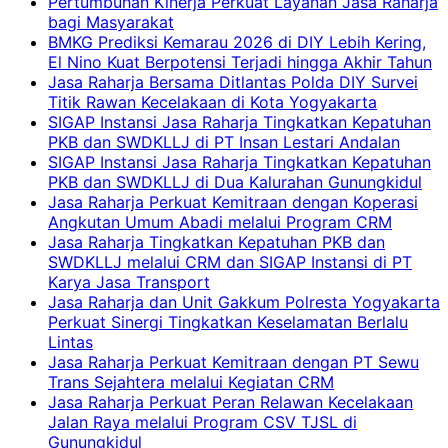
Pertumbuhan Kinerja Perkuat Layanan Jasa Raharja
bagi Masyarakat
BMKG Prediksi Kemarau 2026 di DIY Lebih Kering,
El Nino Kuat Berpotensi Terjadi hingga Akhir Tahun
Jasa Raharja Bersama Ditlantas Polda DIY Survei
Titik Rawan Kecelakaan di Kota Yogyakarta
SIGAP Instansi Jasa Raharja Tingkatkan Kepatuhan
PKB dan SWDKLLJ di PT Insan Lestari Andalan
SIGAP Instansi Jasa Raharja Tingkatkan Kepatuhan
PKB dan SWDKLLJ di Dua Kalurahan Gunungkidul
Jasa Raharja Perkuat Kemitraan dengan Koperasi
Angkutan Umum Abadi melalui Program CRM
Jasa Raharja Tingkatkan Kepatuhan PKB dan
SWDKLLJ melalui CRM dan SIGAP Instansi di PT
Karya Jasa Transport
Jasa Raharja dan Unit Gakkum Polresta Yogyakarta
Perkuat Sinergi Tingkatkan Keselamatan Berlalu
Lintas
Jasa Raharja Perkuat Kemitraan dengan PT Sewu
Trans Sejahtera melalui Kegiatan CRM
Jasa Raharja Perkuat Peran Relawan Kecelakaan
Jalan Raya melalui Program CSV TJSL di
Gunungkidul