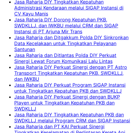
Jasa Raharja DIY Tingkatkan Kepatuhan
Administrasi Kendaraan melalui SIGAP Instansi di
CV Kayu Manis
Jasa Raharja DIY Dorong Kepatuhan PKB,
SWDKLLJ, dan IWKBU melalui CRM dan SIGAP
Instansi di PT Arjuna Mir Trans
Jasa Raharja dan Ditgakkum Polda DIY Sinkronkan
Data Kecelakaan untuk Tingkatkan Pelayanan
Santunan
Jasa Raharja dan Ditlantas Polda DIY Perkuat
Sinergi Lewat Forum Komunikasi Lalu Lintas
Jasa Raharja DIY Perkuat Sinergi dengan PT Astro
Transport Tingkatkan Kepatuhan PKB, SWDKLLJ,
dan IWKBU
Jasa Raharja DIY Perkuat Program SIGAP Instansi
untuk Tingkatkan Kepatuhan PKB dan SWDKLLJ
Jasa Raharja DIY Perkuat Sinergi dengan BUKP
Playen untuk Tingkatkan Kepatuhan PKB dan
SWDKLLJ
Jasa Raharja DIY Tingkatkan Kepatuhan PKB dan
SWDKLLJ melalui Program CRM dan SIGAP Instansi
Jasa Raharja dan PT KAI Perkuat Sinergi
Tingkatkan Keselamatan di Perlintasan Kereta Api