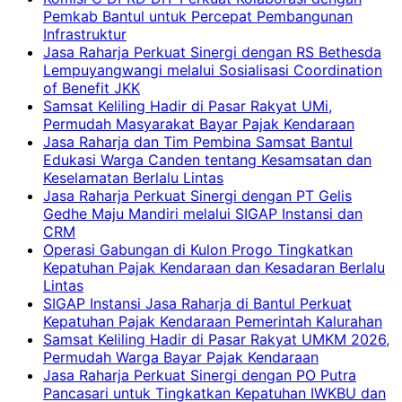
Pemkab Bantul untuk Percepat Pembangunan
Infrastruktur
Jasa Raharja Perkuat Sinergi dengan RS Bethesda
Lempuyangwangi melalui Sosialisasi Coordination
of Benefit JKK
Samsat Keliling Hadir di Pasar Rakyat UMi,
Permudah Masyarakat Bayar Pajak Kendaraan
Jasa Raharja dan Tim Pembina Samsat Bantul
Edukasi Warga Canden tentang Kesamsatan dan
Keselamatan Berlalu Lintas
Jasa Raharja Perkuat Sinergi dengan PT Gelis
Gedhe Maju Mandiri melalui SIGAP Instansi dan
CRM
Operasi Gabungan di Kulon Progo Tingkatkan
Kepatuhan Pajak Kendaraan dan Kesadaran Berlalu
Lintas
SIGAP Instansi Jasa Raharja di Bantul Perkuat
Kepatuhan Pajak Kendaraan Pemerintah Kalurahan
Samsat Keliling Hadir di Pasar Rakyat UMKM 2026,
Permudah Warga Bayar Pajak Kendaraan
Jasa Raharja Perkuat Sinergi dengan PO Putra
Pancasari untuk Tingkatkan Kepatuhan IWKBU dan