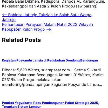
Kepala Balai Dikmen, Kadispora, Danpos AL Karangwuni,
Kakesbangpol dan Asda 2 Kulon Progo.(asw,parang)
Navigasi
⟵
Babinsa Jatirejo Takziah ke Salah Satu Warga
Jatirejo
pos
Pemantauan Perayaan Malam Natal 2022 Wilayah
Kabupaten Kulon Progo
⟶
Related Posts
Kegiatan Posyandu Lansia di Pedukuhan Dondong Bendungan
Dibaca: 5,619 Wates, suarapasar.com – Serma Sukardi
Babinsa Kalurahan Bendungan, Koramil 01/Wates, Kodim
0731/Kulon Progo melaksanakan
monitoring/pendampingan kegiatan Posyandu Lansia…
Pemkot Yogyakarta Pacu Pembangunan Paket Strategis 2025,
Terapkan Sistem Lembur