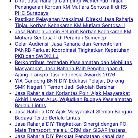
Dirut Jasa Raharja Dampingi Wamenhub Tinjau
Penanganan Korban KM Mutiara Sentosa II di RS
PHC Surabaya
Pastikan Pelayanan Maksimal, Direksi Jasa Raharja
Tinjau Korban Kebakaran KM Mutiara Sentosa II
Jasa Raharja Jamin Seluruh Korban Kebakaran KM
Mutiara Sentosa II di Perairan Sumenep
Gelar Audiensi, Jasa Raharja dan Kementerian
PANRB Perkuat Koordinasi Tingkatkan Kepatuhan
PKB dan SWDKLLJ
Berkontribusi terhadap Keselamatan dan Mobilitas
Masyarakat, Jasa Raharja Raih Penghargaan di
Ajang Transportasi Indonesia Awards 2026
YIA Gandeng BNN DIY Edukasi Pelajar, Dorong
SMK Negeri 1 Temon Jadi Sekolah Bersinar
Jasa Raharja dan Korlantas Polri Ajak Masyarakat
Akhiri Lawan Arus, Wujudkan Budaya Keselamatan
Berlalu Lintas
Jasa Raharja DIY Ajak Masyarakat Sleman Bangun
Budaya Tertib Berlalu Lintas
Jasa Raharja DIY Tingkatkan Sinergi dengan PO
Mata Transport melalui CRM dan SIGAP Instansi
Jasa Raharja DIY Perkuat Pendataan Kapal dan