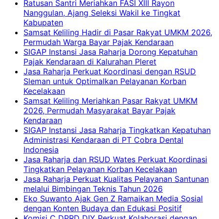
Ratusan Santri Meriahkan FASI XIII Rayon
Nanggulan, Ajang Seleksi Wakil ke Tingkat
Kabupaten
Samsat Keliling Hadir di Pasar Rakyat UMKM 2026,
Permudah Warga Bayar Pajak Kendaraan
SIGAP Instansi Jasa Raharja Dorong Kepatuhan
Pajak Kendaraan di Kalurahan Pleret
Jasa Raharja Perkuat Koordinasi dengan RSUD
Sleman untuk Optimalkan Pelayanan Korban
Kecelakaan
Samsat Keliling Meriahkan Pasar Rakyat UMKM
2026, Permudah Masyarakat Bayar Pajak
Kendaraan
SIGAP Instansi Jasa Raharja Tingkatkan Kepatuhan
Administrasi Kendaraan di PT Cobra Dental
Indonesia
Jasa Raharja dan RSUD Wates Perkuat Koordinasi
Tingkatkan Pelayanan Korban Kecelakaan
Jasa Raharja Perkuat Kualitas Pelayanan Santunan
melalui Bimbingan Teknis Tahun 2026
Eko Suwanto Ajak Gen Z Ramaikan Media Sosial
dengan Konten Budaya dan Edukasi Positif
Komisi C DPRD DIY Perkuat Kolaborasi dengan