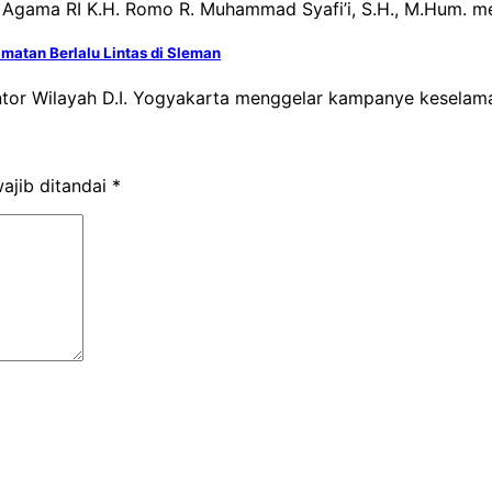
i Agama RI K.H. Romo R. Muhammad Syafi’i, S.H., M.Hum. 
atan Berlalu Lintas di Sleman
or Wilayah D.I. Yogyakarta menggelar kampanye keselamatan 
ajib ditandai
*