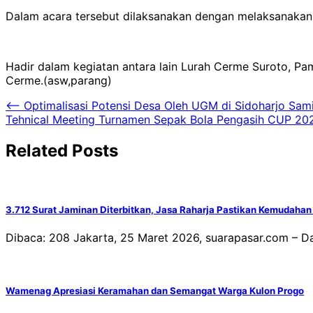
Dalam acara tersebut dilaksanakan dengan melaksanakan t
Hadir dalam kegiatan antara lain Lurah Cerme Suroto, P
Cerme.(asw,parang)
Navigasi
⟵
Optimalisasi Potensi Desa Oleh UGM di Sidoharjo Sam
Tehnical Meeting Turnamen Sepak Bola Pengasih CUP 2022
pos
Related Posts
3.712 Surat Jaminan Diterbitkan, Jasa Raharja Pastikan Kemudahan
Dibaca: 208 Jakarta, 25 Maret 2026, suarapasar.com – Da
Wamenag Apresiasi Keramahan dan Semangat Warga Kulon Progo