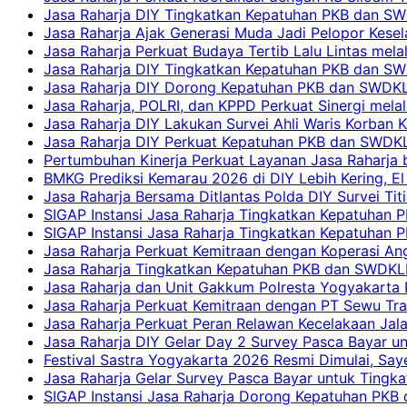
Jasa Raharja DIY Tingkatkan Kepatuhan PKB dan SW
Jasa Raharja Ajak Generasi Muda Jadi Pelopor Kesel
Jasa Raharja Perkuat Budaya Tertib Lalu Lintas mela
Jasa Raharja DIY Tingkatkan Kepatuhan PKB dan SWD
Jasa Raharja DIY Dorong Kepatuhan PKB dan SWDKLLJ
Jasa Raharja, POLRI, dan KPPD Perkuat Sinergi mela
Jasa Raharja DIY Lakukan Survei Ahli Waris Korban 
Jasa Raharja DIY Perkuat Kepatuhan PKB dan SWDKL
Pertumbuhan Kinerja Perkuat Layanan Jasa Raharja 
BMKG Prediksi Kemarau 2026 di DIY Lebih Kering, El 
Jasa Raharja Bersama Ditlantas Polda DIY Survei Ti
SIGAP Instansi Jasa Raharja Tingkatkan Kepatuhan 
SIGAP Instansi Jasa Raharja Tingkatkan Kepatuhan
Jasa Raharja Perkuat Kemitraan dengan Koperasi 
Jasa Raharja Tingkatkan Kepatuhan PKB dan SWDKLLJ
Jasa Raharja dan Unit Gakkum Polresta Yogyakarta P
Jasa Raharja Perkuat Kemitraan dengan PT Sewu Tra
Jasa Raharja Perkuat Peran Relawan Kecelakaan Jal
Jasa Raharja DIY Gelar Day 2 Survey Pasca Bayar un
Festival Sastra Yogyakarta 2026 Resmi Dimulai, Say
Jasa Raharja Gelar Survey Pasca Bayar untuk Tingka
SIGAP Instansi Jasa Raharja Dorong Kepatuhan PKB 