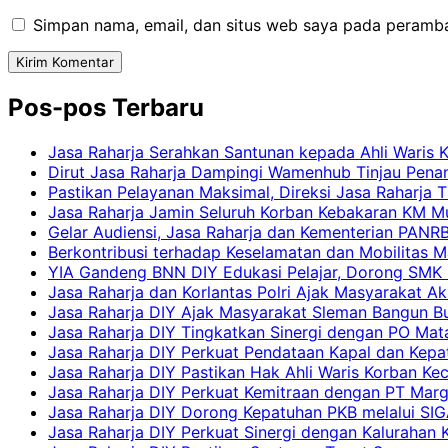
Simpan nama, email, dan situs web saya pada peramba
Pos-pos Terbaru
Jasa Raharja Serahkan Santunan kepada Ahli Waris 
Dirut Jasa Raharja Dampingi Wamenhub Tinjau Pena
Pastikan Pelayanan Maksimal, Direksi Jasa Raharja 
Jasa Raharja Jamin Seluruh Korban Kebakaran KM Mut
Gelar Audiensi, Jasa Raharja dan Kementerian PAN
Berkontribusi terhadap Keselamatan dan Mobilitas M
YIA Gandeng BNN DIY Edukasi Pelajar, Dorong SMK N
Jasa Raharja dan Korlantas Polri Ajak Masyarakat A
Jasa Raharja DIY Ajak Masyarakat Sleman Bangun Bud
Jasa Raharja DIY Tingkatkan Sinergi dengan PO Mat
Jasa Raharja DIY Perkuat Pendataan Kapal dan Kep
Jasa Raharja DIY Pastikan Hak Ahli Waris Korban Ke
Jasa Raharja DIY Perkuat Kemitraan dengan PT Ma
Jasa Raharja DIY Dorong Kepatuhan PKB melalui SIG
Jasa Raharja DIY Perkuat Sinergi dengan Kalurahan K