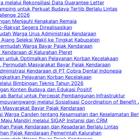
a melalui Rekonsiliasi Data Guarantee Letter
mping untuk Perkuat Budaya Tertib Berlalu Lintas
allenge 2026
ngan Menjauhi Kenakalan Remaja
ro-Rakyat Segera Direalisasikan
mudah Warga Urus Administrasi Kendaraan
 Ajang Seleksi Wakil ke Tingkat Kabupaten
 Permudah Warga Bayar Pajak Kendaraan
 Kendaraan di Kalurahan Pleret
an untuk Optimalkan Pelayanan Korban Kecelakaan
, Permudah Masyarakat Bayar Pajak Kendaraan
dministrasi Kendaraan di PT Cobra Dental Indonesia
ingkatkan Pelayanan Korban Kecelakaan
elalui Bimbingan Teknis Tahun 2026
gan Konten Budaya dan Edukasi Positif
ab Bantul untuk Percepat Pembangunan Infrastruktur
mpuyangwangi melalui Sosialisasi Coordination of Benefit
ah Masyarakat Bayar Pajak Kendaraan
i Warga Canden tentang Kesamsatan dan Keselamatan Berl
 Maju Mandiri melalui SIGAP Instansi dan CRM
han Pajak Kendaraan dan Kesadaran Berlalu Lintas
tuhan Pajak Kendaraan Pemerintah Kalurahan
 Permudah Warga Bayar Pajak Kendaraan