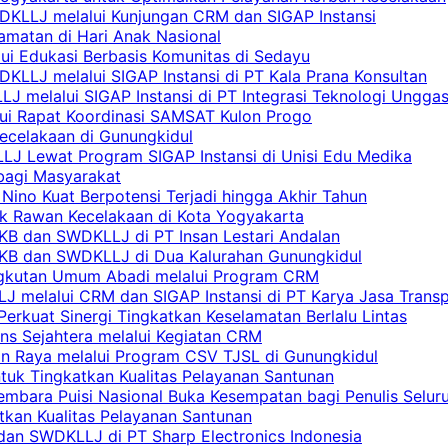
DKLLJ melalui Kunjungan CRM dan SIGAP Instansi
amatan di Hari Anak Nasional
lui Edukasi Berbasis Komunitas di Sedayu
KLLJ melalui SIGAP Instansi di PT Kala Prana Konsultan
 melalui SIGAP Instansi di PT Integrasi Teknologi Ungga
lui Rapat Koordinasi SAMSAT Kulon Progo
Kecelakaan di Gunungkidul
LJ Lewat Program SIGAP Instansi di Unisi Edu Medika
bagi Masyarakat
Nino Kuat Berpotensi Terjadi hingga Akhir Tahun
tik Rawan Kecelakaan di Kota Yogyakarta
PKB dan SWDKLLJ di PT Insan Lestari Andalan
 PKB dan SWDKLLJ di Dua Kalurahan Gunungkidul
Angkutan Umum Abadi melalui Program CRM
 melalui CRM dan SIGAP Instansi di PT Karya Jasa Trans
erkuat Sinergi Tingkatkan Keselamatan Berlalu Lintas
ns Sejahtera melalui Kegiatan CRM
an Raya melalui Program CSV TJSL di Gunungkidul
tuk Tingkatkan Kualitas Pelayanan Santunan
embara Puisi Nasional Buka Kesempatan bagi Penulis Selur
tkan Kualitas Pelayanan Santunan
dan SWDKLLJ di PT Sharp Electronics Indonesia