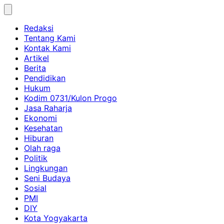
Skip
to
Redaksi
content
Tentang Kami
Kontak Kami
Artikel
Berita
Pendidikan
Hukum
Kodim 0731/Kulon Progo
Jasa Raharja
Ekonomi
Kesehatan
Hiburan
Olah raga
Politik
Lingkungan
Seni Budaya
Sosial
PMI
DIY
Kota Yogyakarta