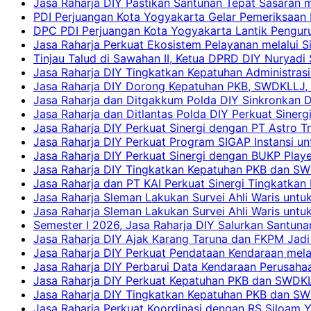
Jasa Raharja DIY Pastikan Santunan Tepat Sasaran m
PDI Perjuangan Kota Yogyakarta Gelar Pemeriksaan
DPC PDI Perjuangan Kota Yogyakarta Lantik Penguru
Jasa Raharja Perkuat Ekosistem Pelayanan melalui 
Tinjau Talud di Sawahan II, Ketua DPRD DIY Nuryadi
Jasa Raharja DIY Tingkatkan Kepatuhan Administrasi
Jasa Raharja DIY Dorong Kepatuhan PKB, SWDKLLJ, d
Jasa Raharja dan Ditgakkum Polda DIY Sinkronkan 
Jasa Raharja dan Ditlantas Polda DIY Perkuat Sinerg
Jasa Raharja DIY Perkuat Sinergi dengan PT Astro
Jasa Raharja DIY Perkuat Program SIGAP Instansi 
Jasa Raharja DIY Perkuat Sinergi dengan BUKP Pla
Jasa Raharja DIY Tingkatkan Kepatuhan PKB dan SW
Jasa Raharja dan PT KAI Perkuat Sinergi Tingkatkan 
Jasa Raharja Sleman Lakukan Survei Ahli Waris unt
Jasa Raharja Sleman Lakukan Survei Ahli Waris unt
Semester I 2026, Jasa Raharja DIY Salurkan Santun
Jasa Raharja DIY Ajak Karang Taruna dan FKPM Jadi 
Jasa Raharja DIY Perkuat Pendataan Kendaraan mela
Jasa Raharja DIY Perbarui Data Kendaraan Perusahaa
Jasa Raharja DIY Perkuat Kepatuhan PKB dan SWDKL
Jasa Raharja DIY Tingkatkan Kepatuhan PKB dan SWD
Jasa Raharja Perkuat Koordinasi dengan RS Siloam 