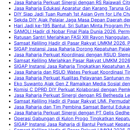
Jasa Raharja Perkuat Sinergi dengan RS Rajawali Citr
Jasa Raharja Edukasi Aparatur dan Karang Taruna Ga
DIY Siap Jadi Tuan Rumah 1st Asian Gym for Life Ch
Sekda DIY Ajak Pelajar Jaga Masa Depan Daerah de
Hari Jadi ke-195 Bantul, Sri Sultan Minta Program P
SAMOLI Hadir di Nobar Final Piala Dunia 2026, Per
Ratusan Santri Meriahkan FASI XIII Rayon Nanggulan,
Samsat Keliling Hadir di Pasar Rakyat UMKM 2026,
SIGAP Instansi Jasa Raharja Dorong Kepatuhan Pajak
Jasa Raharja Perkuat Koordinasi dengan RSUD Slem
Samsat Keliling Meriahkan Pasar Rakyat UMKM 2026
SIGAP Instansi Jasa Raharja Tingkatkan Kepatuhan A
Jasa Raharja dan RSUD Wates Perkuat Koordinasi T
Jasa Raharja Perkuat Kualitas Pelayanan Santunan m
Eko Suwanto Ajak Gen Z Ramaikan Media Sosial den
Komisi C DPRD DIY Perkuat Kolaborasi dengan Pemk
Jasa Raharja Perkuat Sinergi dengan RS Bethesda Le
Samsat Keliling Hadir di Pasar Rakyat UMi, Permud
Jasa Raharja dan Tim Pembina Samsat Bantul Edukas
Jasa Raharja Perkuat Sinergi dengan PT Gelis Gedhe
Operasi Gabungan di Kulon Progo Tingkatkan Kepatu
SIGAP Instansi Jasa Raharja di Bantul Perkuat Kepa
Samsat Keliling Hadir di Pasar Rakyat UMKM 2026,