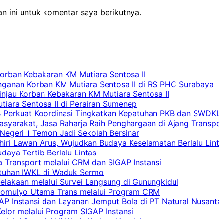
n ini untuk komentar saya berikutnya.
Korban Kebakaran KM Mutiara Sentosa II
nganan Korban KM Mutiara Sentosa II di RS PHC Surabaya
Tinjau Korban Kebakaran KM Mutiara Sentosa II
iara Sentosa II di Perairan Sumenep
RB Perkuat Koordinasi Tingkatkan Kepatuhan PKB dan SWDK
asyarakat, Jasa Raharja Raih Penghargaan di Ajang Transp
egeri 1 Temon Jadi Sekolah Bersinar
khiri Lawan Arus, Wujudkan Budaya Keselamatan Berlalu Lin
aya Tertib Berlalu Lintas
a Transport melalui CRM dan SIGAP Instansi
atuhan IWKL di Waduk Sermo
celakaan melalui Survei Langsung di Gunungkidul
rgomulyo Utama Trans melalui Program CRM
AP Instansi dan Layanan Jemput Bola di PT Natural Nusant
elor melalui Program SIGAP Instansi