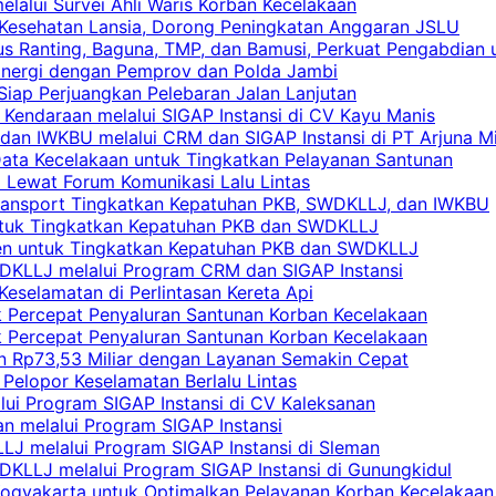
elalui Survei Ahli Waris Korban Kecelakaan
 Kesehatan Lansia, Dorong Peningkatan Anggaran JSLU
s Ranting, Baguna, TMP, dan Bamusi, Perkuat Pengabdian 
Sinergi dengan Pemprov dan Polda Jambi
 Siap Perjuangkan Pelebaran Jalan Lanjutan
 Kendaraan melalui SIGAP Instansi di CV Kayu Manis
an IWKBU melalui CRM dan SIGAP Instansi di PT Arjuna Mi
Data Kecelakaan untuk Tingkatkan Pelayanan Santunan
i Lewat Forum Komunikasi Lalu Lintas
 Transport Tingkatkan Kepatuhan PKB, SWDKLLJ, dan IWKBU
untuk Tingkatkan Kepatuhan PKB dan SWDKLLJ
yen untuk Tingkatkan Kepatuhan PKB dan SWDKLLJ
DKLLJ melalui Program CRM dan SIGAP Instansi
Keselamatan di Perlintasan Kereta Api
uk Percepat Penyaluran Santunan Korban Kecelakaan
uk Percepat Penyaluran Santunan Korban Kecelakaan
an Rp73,53 Miliar dengan Layanan Semakin Cepat
Pelopor Keselamatan Berlalu Lintas
lui Program SIGAP Instansi di CV Kaleksanan
n melalui Program SIGAP Instansi
LJ melalui Program SIGAP Instansi di Sleman
KLLJ melalui Program SIGAP Instansi di Gunungkidul
Yogyakarta untuk Optimalkan Pelayanan Korban Kecelakaan