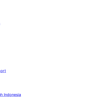
s
port
uh Indonesia