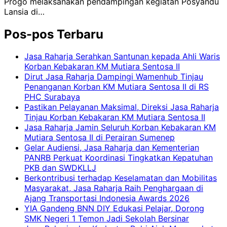
Progo melaksanakan pendampingan kegiatan Posyandu
Lansia di…
Pos-pos Terbaru
Jasa Raharja Serahkan Santunan kepada Ahli Waris
Korban Kebakaran KM Mutiara Sentosa II
Dirut Jasa Raharja Dampingi Wamenhub Tinjau
Penanganan Korban KM Mutiara Sentosa II di RS
PHC Surabaya
Pastikan Pelayanan Maksimal, Direksi Jasa Raharja
Tinjau Korban Kebakaran KM Mutiara Sentosa II
Jasa Raharja Jamin Seluruh Korban Kebakaran KM
Mutiara Sentosa II di Perairan Sumenep
Gelar Audiensi, Jasa Raharja dan Kementerian
PANRB Perkuat Koordinasi Tingkatkan Kepatuhan
PKB dan SWDKLLJ
Berkontribusi terhadap Keselamatan dan Mobilitas
Masyarakat, Jasa Raharja Raih Penghargaan di
Ajang Transportasi Indonesia Awards 2026
YIA Gandeng BNN DIY Edukasi Pelajar, Dorong
SMK Negeri 1 Temon Jadi Sekolah Bersinar