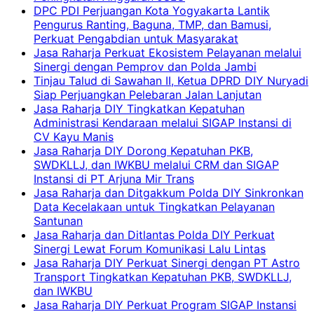
DPC PDI Perjuangan Kota Yogyakarta Lantik
Pengurus Ranting, Baguna, TMP, dan Bamusi,
Perkuat Pengabdian untuk Masyarakat
Jasa Raharja Perkuat Ekosistem Pelayanan melalui
Sinergi dengan Pemprov dan Polda Jambi
Tinjau Talud di Sawahan II, Ketua DPRD DIY Nuryadi
Siap Perjuangkan Pelebaran Jalan Lanjutan
Jasa Raharja DIY Tingkatkan Kepatuhan
Administrasi Kendaraan melalui SIGAP Instansi di
CV Kayu Manis
Jasa Raharja DIY Dorong Kepatuhan PKB,
SWDKLLJ, dan IWKBU melalui CRM dan SIGAP
Instansi di PT Arjuna Mir Trans
Jasa Raharja dan Ditgakkum Polda DIY Sinkronkan
Data Kecelakaan untuk Tingkatkan Pelayanan
Santunan
Jasa Raharja dan Ditlantas Polda DIY Perkuat
Sinergi Lewat Forum Komunikasi Lalu Lintas
Jasa Raharja DIY Perkuat Sinergi dengan PT Astro
Transport Tingkatkan Kepatuhan PKB, SWDKLLJ,
dan IWKBU
Jasa Raharja DIY Perkuat Program SIGAP Instansi