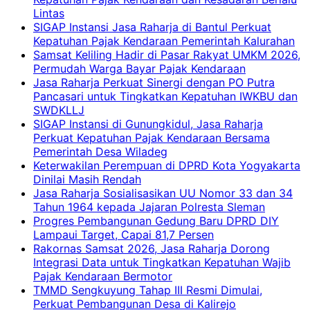
Lintas
SIGAP Instansi Jasa Raharja di Bantul Perkuat
Kepatuhan Pajak Kendaraan Pemerintah Kalurahan
Samsat Keliling Hadir di Pasar Rakyat UMKM 2026,
Permudah Warga Bayar Pajak Kendaraan
Jasa Raharja Perkuat Sinergi dengan PO Putra
Pancasari untuk Tingkatkan Kepatuhan IWKBU dan
SWDKLLJ
SIGAP Instansi di Gunungkidul, Jasa Raharja
Perkuat Kepatuhan Pajak Kendaraan Bersama
Pemerintah Desa Wiladeg
Keterwakilan Perempuan di DPRD Kota Yogyakarta
Dinilai Masih Rendah
Jasa Raharja Sosialisasikan UU Nomor 33 dan 34
Tahun 1964 kepada Jajaran Polresta Sleman
Progres Pembangunan Gedung Baru DPRD DIY
Lampaui Target, Capai 81,7 Persen
Rakornas Samsat 2026, Jasa Raharja Dorong
Integrasi Data untuk Tingkatkan Kepatuhan Wajib
Pajak Kendaraan Bermotor
TMMD Sengkuyung Tahap III Resmi Dimulai,
Perkuat Pembangunan Desa di Kalirejo