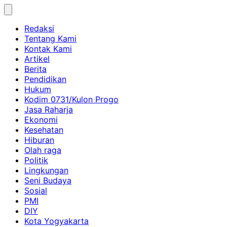
Skip
to
Redaksi
content
Tentang Kami
Kontak Kami
Artikel
Berita
Pendidikan
Hukum
Kodim 0731/Kulon Progo
Jasa Raharja
Ekonomi
Kesehatan
Hiburan
Olah raga
Politik
Lingkungan
Seni Budaya
Sosial
PMI
DIY
Kota Yogyakarta