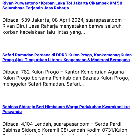
Rivan Purwantono : Korban Laka Tol Jakarta Cikampek KM 58
Seluruhnya Terjamin Jasa Raharja
Dibaca: 539 Jakarta, 08 April 2024, suarapasar.com –
Rivan Dirut Jasa Raharja menyatakan bahwa seluruh
korban kecelakaan lalu lintas yang…
Safari Ramadan Perdana di DPRD Kulon Progo, Kankemenag Kulon
Progo Ajak Tingkatkan Literasi Keagamaan & Moderasi Beragama
Dibaca: 782 Kulon Progo – Kantor Kementrian Agama
Kulon Progo bersama Pemkab dan Baznas Kulon Progo,
menggelar Safari Ramadan. Safari…
Babinsa Sidorejo Beri Himbauan Warga Padukuhan Kwarakan Ikut
Posyandu
Dibaca: 4,104 Lendah, suarapasar.com – Serda Pardi
Babinsa Sidorejo Koramil 08/Lendah Kodim 0731/Kulon