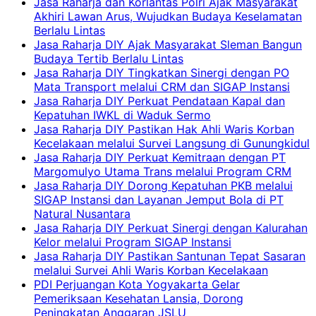
Jasa Raharja dan Korlantas Polri Ajak Masyarakat
Akhiri Lawan Arus, Wujudkan Budaya Keselamatan
Berlalu Lintas
Jasa Raharja DIY Ajak Masyarakat Sleman Bangun
Budaya Tertib Berlalu Lintas
Jasa Raharja DIY Tingkatkan Sinergi dengan PO
Mata Transport melalui CRM dan SIGAP Instansi
Jasa Raharja DIY Perkuat Pendataan Kapal dan
Kepatuhan IWKL di Waduk Sermo
Jasa Raharja DIY Pastikan Hak Ahli Waris Korban
Kecelakaan melalui Survei Langsung di Gunungkidul
Jasa Raharja DIY Perkuat Kemitraan dengan PT
Margomulyo Utama Trans melalui Program CRM
Jasa Raharja DIY Dorong Kepatuhan PKB melalui
SIGAP Instansi dan Layanan Jemput Bola di PT
Natural Nusantara
Jasa Raharja DIY Perkuat Sinergi dengan Kalurahan
Kelor melalui Program SIGAP Instansi
Jasa Raharja DIY Pastikan Santunan Tepat Sasaran
melalui Survei Ahli Waris Korban Kecelakaan
PDI Perjuangan Kota Yogyakarta Gelar
Pemeriksaan Kesehatan Lansia, Dorong
Peningkatan Anggaran JSLU