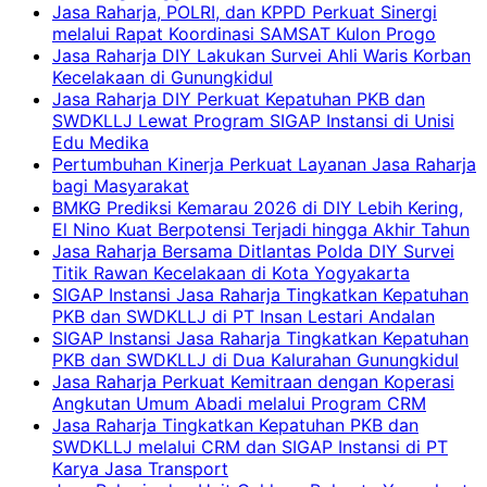
Jasa Raharja, POLRI, dan KPPD Perkuat Sinergi
melalui Rapat Koordinasi SAMSAT Kulon Progo
Jasa Raharja DIY Lakukan Survei Ahli Waris Korban
Kecelakaan di Gunungkidul
Jasa Raharja DIY Perkuat Kepatuhan PKB dan
SWDKLLJ Lewat Program SIGAP Instansi di Unisi
Edu Medika
Pertumbuhan Kinerja Perkuat Layanan Jasa Raharja
bagi Masyarakat
BMKG Prediksi Kemarau 2026 di DIY Lebih Kering,
El Nino Kuat Berpotensi Terjadi hingga Akhir Tahun
Jasa Raharja Bersama Ditlantas Polda DIY Survei
Titik Rawan Kecelakaan di Kota Yogyakarta
SIGAP Instansi Jasa Raharja Tingkatkan Kepatuhan
PKB dan SWDKLLJ di PT Insan Lestari Andalan
SIGAP Instansi Jasa Raharja Tingkatkan Kepatuhan
PKB dan SWDKLLJ di Dua Kalurahan Gunungkidul
Jasa Raharja Perkuat Kemitraan dengan Koperasi
Angkutan Umum Abadi melalui Program CRM
Jasa Raharja Tingkatkan Kepatuhan PKB dan
SWDKLLJ melalui CRM dan SIGAP Instansi di PT
Karya Jasa Transport