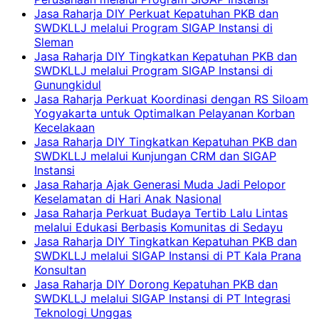
Jasa Raharja DIY Perkuat Kepatuhan PKB dan
SWDKLLJ melalui Program SIGAP Instansi di
Sleman
Jasa Raharja DIY Tingkatkan Kepatuhan PKB dan
SWDKLLJ melalui Program SIGAP Instansi di
Gunungkidul
Jasa Raharja Perkuat Koordinasi dengan RS Siloam
Yogyakarta untuk Optimalkan Pelayanan Korban
Kecelakaan
Jasa Raharja DIY Tingkatkan Kepatuhan PKB dan
SWDKLLJ melalui Kunjungan CRM dan SIGAP
Instansi
Jasa Raharja Ajak Generasi Muda Jadi Pelopor
Keselamatan di Hari Anak Nasional
Jasa Raharja Perkuat Budaya Tertib Lalu Lintas
melalui Edukasi Berbasis Komunitas di Sedayu
Jasa Raharja DIY Tingkatkan Kepatuhan PKB dan
SWDKLLJ melalui SIGAP Instansi di PT Kala Prana
Konsultan
Jasa Raharja DIY Dorong Kepatuhan PKB dan
SWDKLLJ melalui SIGAP Instansi di PT Integrasi
Teknologi Unggas