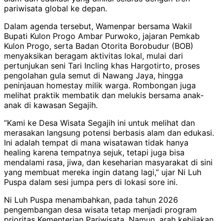
pariwisata global ke depan.
Dalam agenda tersebut, Wamenpar bersama Wakil
Bupati Kulon Progo Ambar Purwoko, jajaran Pemkab
Kulon Progo, serta Badan Otorita Borobudur (BOB)
menyaksikan beragam aktivitas lokal, mulai dari
pertunjukan seni Tari Incling khas Hargotirto, proses
pengolahan gula semut di Nawang Jaya, hingga
peninjauan homestay milik warga. Rombongan juga
melihat praktik membatik dan melukis bersama anak-
anak di kawasan Segajih.
“Kami ke Desa Wisata Segajih ini untuk melihat dan
merasakan langsung potensi berbasis alam dan edukasi.
Ini adalah tempat di mana wisatawan tidak hanya
healing karena tempatnya sejuk, tetapi juga bisa
mendalami rasa, jiwa, dan keseharian masyarakat di sini
yang membuat mereka ingin datang lagi,” ujar Ni Luh
Puspa dalam sesi jumpa pers di lokasi sore ini.
Ni Luh Puspa menambahkan, pada tahun 2026
pengembangan desa wisata tetap menjadi program
prioritas Kementerian Pariwisata. Namun, arah kebijakan