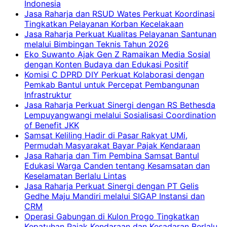
Indonesia
Jasa Raharja dan RSUD Wates Perkuat Koordinasi
Tingkatkan Pelayanan Korban Kecelakaan
Jasa Raharja Perkuat Kualitas Pelayanan Santunan
melalui Bimbingan Teknis Tahun 2026
Eko Suwanto Ajak Gen Z Ramaikan Media Sosial
dengan Konten Budaya dan Edukasi Positif
Komisi C DPRD DIY Perkuat Kolaborasi dengan
Pemkab Bantul untuk Percepat Pembangunan
Infrastruktur
Jasa Raharja Perkuat Sinergi dengan RS Bethesda
Lempuyangwangi melalui Sosialisasi Coordination
of Benefit JKK
Samsat Keliling Hadir di Pasar Rakyat UMi,
Permudah Masyarakat Bayar Pajak Kendaraan
Jasa Raharja dan Tim Pembina Samsat Bantul
Edukasi Warga Canden tentang Kesamsatan dan
Keselamatan Berlalu Lintas
Jasa Raharja Perkuat Sinergi dengan PT Gelis
Gedhe Maju Mandiri melalui SIGAP Instansi dan
CRM
Operasi Gabungan di Kulon Progo Tingkatkan
Kepatuhan Pajak Kendaraan dan Kesadaran Berlalu