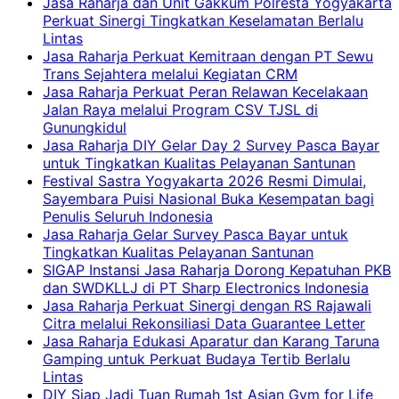
Jasa Raharja dan Unit Gakkum Polresta Yogyakarta
Perkuat Sinergi Tingkatkan Keselamatan Berlalu
Lintas
Jasa Raharja Perkuat Kemitraan dengan PT Sewu
Trans Sejahtera melalui Kegiatan CRM
Jasa Raharja Perkuat Peran Relawan Kecelakaan
Jalan Raya melalui Program CSV TJSL di
Gunungkidul
Jasa Raharja DIY Gelar Day 2 Survey Pasca Bayar
untuk Tingkatkan Kualitas Pelayanan Santunan
Festival Sastra Yogyakarta 2026 Resmi Dimulai,
Sayembara Puisi Nasional Buka Kesempatan bagi
Penulis Seluruh Indonesia
Jasa Raharja Gelar Survey Pasca Bayar untuk
Tingkatkan Kualitas Pelayanan Santunan
SIGAP Instansi Jasa Raharja Dorong Kepatuhan PKB
dan SWDKLLJ di PT Sharp Electronics Indonesia
Jasa Raharja Perkuat Sinergi dengan RS Rajawali
Citra melalui Rekonsiliasi Data Guarantee Letter
Jasa Raharja Edukasi Aparatur dan Karang Taruna
Gamping untuk Perkuat Budaya Tertib Berlalu
Lintas
DIY Siap Jadi Tuan Rumah 1st Asian Gym for Life