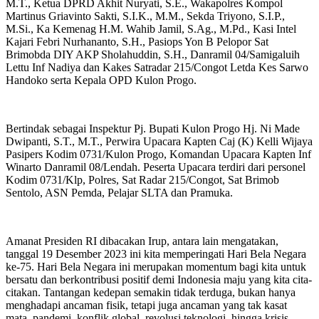
M.T., Ketua DPRD Akhit Nuryati, S.E., Wakapolres Kompol
Martinus Griavinto Sakti, S.I.K., M.M., Sekda Triyono, S.I.P.,
M.Si., Ka Kemenag H.M. Wahib Jamil, S.Ag., M.Pd., Kasi Intel
Kajari Febri Nurhananto, S.H., Pasiops Yon B Pelopor Sat
Brimobda DIY AKP Sholahuddin, S.H., Danramil 04/Samigaluih
Lettu Inf Nadiya dan Kakes Satradar 215/Congot Letda Kes Sarwo
Handoko serta Kepala OPD Kulon Progo.
Bertindak sebagai Inspektur Pj. Bupati Kulon Progo Hj. Ni Made
Dwipanti, S.T., M.T., Perwira Upacara Kapten Caj (K) Kelli Wijaya
Pasipers Kodim 0731/Kulon Progo, Komandan Upacara Kapten Inf
Winarto Danramil 08/Lendah. Peserta Upacara terdiri dari personel
Kodim 0731/Klp, Polres, Sat Radar 215/Congot, Sat Brimob
Sentolo, ASN Pemda, Pelajar SLTA dan Pramuka.
Amanat Presiden RI dibacakan Irup, antara lain mengatakan,
tanggal 19 Desember 2023 ini kita memperingati Hari Bela Negara
ke-75. Hari Bela Negara ini merupakan momentum bagi kita untuk
bersatu dan berkontribusi positif demi Indonesia maju yang kita cita-
citakan. Tantangan kedepan semakin tidak terduga, bukan hanya
menghadapi ancaman fisik, tetapi juga ancaman yang tak kasat
mata, pandemi, konflik global, revolusi teknologi, hingga krisis