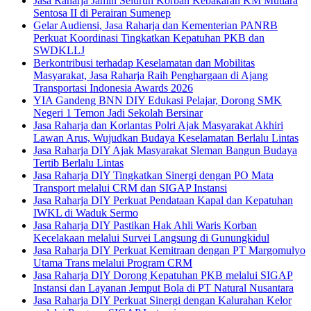
Jasa Raharja Jamin Seluruh Korban Kebakaran KM Mutiara
Sentosa II di Perairan Sumenep
Gelar Audiensi, Jasa Raharja dan Kementerian PANRB
Perkuat Koordinasi Tingkatkan Kepatuhan PKB dan
SWDKLLJ
Berkontribusi terhadap Keselamatan dan Mobilitas
Masyarakat, Jasa Raharja Raih Penghargaan di Ajang
Transportasi Indonesia Awards 2026
YIA Gandeng BNN DIY Edukasi Pelajar, Dorong SMK
Negeri 1 Temon Jadi Sekolah Bersinar
Jasa Raharja dan Korlantas Polri Ajak Masyarakat Akhiri
Lawan Arus, Wujudkan Budaya Keselamatan Berlalu Lintas
Jasa Raharja DIY Ajak Masyarakat Sleman Bangun Budaya
Tertib Berlalu Lintas
Jasa Raharja DIY Tingkatkan Sinergi dengan PO Mata
Transport melalui CRM dan SIGAP Instansi
Jasa Raharja DIY Perkuat Pendataan Kapal dan Kepatuhan
IWKL di Waduk Sermo
Jasa Raharja DIY Pastikan Hak Ahli Waris Korban
Kecelakaan melalui Survei Langsung di Gunungkidul
Jasa Raharja DIY Perkuat Kemitraan dengan PT Margomulyo
Utama Trans melalui Program CRM
Jasa Raharja DIY Dorong Kepatuhan PKB melalui SIGAP
Instansi dan Layanan Jemput Bola di PT Natural Nusantara
Jasa Raharja DIY Perkuat Sinergi dengan Kalurahan Kelor