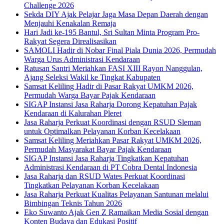
Challenge 2026
Sekda DIY Ajak Pelajar Jaga Masa Depan Daerah dengan
Menjauhi Kenakalan Remaja
Hari Jadi ke-195 Bantul, Sri Sultan Minta Program Pro-
Rakyat Segera Direalisasikan
SAMOLI Hadir di Nobar Final Piala Dunia 2026, Permudah
Warga Urus Administrasi Kendaraan
Ratusan Santri Meriahkan FASI XIII Rayon Nanggulan,
Ajang Seleksi Wakil ke Tingkat Kabupaten
Samsat Keliling Hadir di Pasar Rakyat UMKM 2026,
Permudah Warga Bayar Pajak Kendaraan
SIGAP Instansi Jasa Raharja Dorong Kepatuhan Pajak
Kendaraan di Kalurahan Pleret
Jasa Raharja Perkuat Koordinasi dengan RSUD Sleman
untuk Optimalkan Pelayanan Korban Kecelakaan
Samsat Keliling Meriahkan Pasar Rakyat UMKM 2026,
Permudah Masyarakat Bayar Pajak Kendaraan
SIGAP Instansi Jasa Raharja Tingkatkan Kepatuhan
Administrasi Kendaraan di PT Cobra Dental Indonesia
Jasa Raharja dan RSUD Wates Perkuat Koordinasi
Tingkatkan Pelayanan Korban Kecelakaan
Jasa Raharja Perkuat Kualitas Pelayanan Santunan melalui
Bimbingan Teknis Tahun 2026
Eko Suwanto Ajak Gen Z Ramaikan Media Sosial dengan
Konten Budaya dan Edukasi Positif