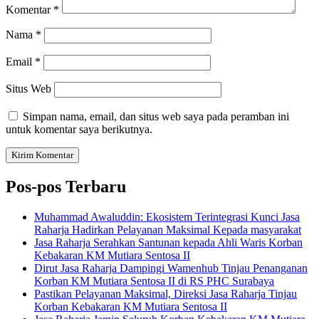
Komentar
*
Nama
*
Email
*
Situs Web
Simpan nama, email, dan situs web saya pada peramban ini
untuk komentar saya berikutnya.
Pos-pos Terbaru
Muhammad Awaluddin: Ekosistem Terintegrasi Kunci Jasa
Raharja Hadirkan Pelayanan Maksimal Kepada masyarakat
Jasa Raharja Serahkan Santunan kepada Ahli Waris Korban
Kebakaran KM Mutiara Sentosa II
Dirut Jasa Raharja Dampingi Wamenhub Tinjau Penanganan
Korban KM Mutiara Sentosa II di RS PHC Surabaya
Pastikan Pelayanan Maksimal, Direksi Jasa Raharja Tinjau
Korban Kebakaran KM Mutiara Sentosa II