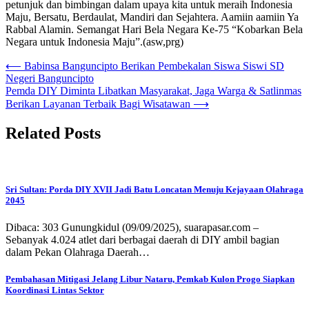
petunjuk dan bimbingan dalam upaya kita untuk meraih Indonesia
Maju, Bersatu, Berdaulat, Mandiri dan Sejahtera. Aamiin aamiin Ya
Rabbal Alamin. Semangat Hari Bela Negara Ke-75 “Kobarkan Bela
Negara untuk Indonesia Maju”.(asw,prg)
Navigasi
⟵
Babinsa Banguncipto Berikan Pembekalan Siswa Siswi SD
Negeri Banguncipto
pos
Pemda DIY Diminta Libatkan Masyarakat, Jaga Warga & Satlinmas
Berikan Layanan Terbaik Bagi Wisatawan
⟶
Related Posts
Sri Sultan: Porda DIY XVII Jadi Batu Loncatan Menuju Kejayaan Olahraga
2045
Dibaca: 303 Gunungkidul (09/09/2025), suarapasar.com –
Sebanyak 4.024 atlet dari berbagai daerah di DIY ambil bagian
dalam Pekan Olahraga Daerah…
Pembahasan Mitigasi Jelang Libur Nataru, Pemkab Kulon Progo Siapkan
Koordinasi Lintas Sektor