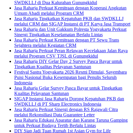
SWDKLLJ di Dua Kalurahan Gunungkidul
Jasa Raharja Perkuat Kemitraan dengan Koperasi Angkutan
Umum Abadi melalui Program CRM
Jasa Raharja Tingkatkan Kepatuhan PKB dan SWDKLLJ
melalui CRM dan SIGAP Instansi di PT Karya Jasa Transport
Jasa Raharja dan Unit Gakkum Polresta Yogyakarta Perkuat
Sinergi Tingkatkan Keselamatan Berlalu Lintas
Jasa Raharja Perkuat Kemitraan dengan PT Sewu Trans
Sejahtera melalui Kegiatan CRM
Jasa Raharja Perkuat Peran Relawan Kecelakaan Jalan Raya
melalui Program CSV TJSL di Gunungkidul
Jasa Raharja DIY Gelar Day 2 Survey Pasca Bayar untuk
Tingkatkan Kualitas Pelayanan Santunan
Festival Sastra Yogyakarta 2026 Resmi Dimulai, Sayembara
Puisi Nasional Buka Kesempatan bagi Penulis Seluruh
Indonesia
Jasa Raharja Gelar Survey Pasca Bayar untuk Tingkatkan
Kualitas Pelayanan Santunan
SIGAP Instansi Jasa Raharja Dorong Kepatuhan PKB dan
SWDKLLJ di PT Sharp Electronics Indonesia
Jasa Raharja Perkuat Sinergi dengan RS Rajawali Citra
melalui Rekonsiliasi Data Guarantee Letter
Jasa Raharja Edukasi Aparatur dan Karang Taruna Gamping
untuk Perkuat Budaya Tertib Berlalu Lintas
DIY Siap Jadi Tuan Rumah 1st Asian Gym for Life