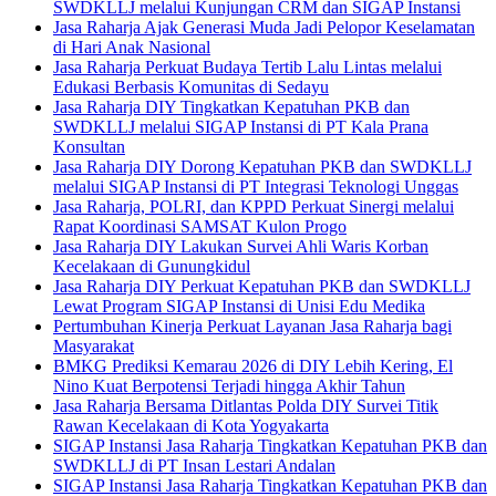
SWDKLLJ melalui Kunjungan CRM dan SIGAP Instansi
Jasa Raharja Ajak Generasi Muda Jadi Pelopor Keselamatan
di Hari Anak Nasional
Jasa Raharja Perkuat Budaya Tertib Lalu Lintas melalui
Edukasi Berbasis Komunitas di Sedayu
Jasa Raharja DIY Tingkatkan Kepatuhan PKB dan
SWDKLLJ melalui SIGAP Instansi di PT Kala Prana
Konsultan
Jasa Raharja DIY Dorong Kepatuhan PKB dan SWDKLLJ
melalui SIGAP Instansi di PT Integrasi Teknologi Unggas
Jasa Raharja, POLRI, dan KPPD Perkuat Sinergi melalui
Rapat Koordinasi SAMSAT Kulon Progo
Jasa Raharja DIY Lakukan Survei Ahli Waris Korban
Kecelakaan di Gunungkidul
Jasa Raharja DIY Perkuat Kepatuhan PKB dan SWDKLLJ
Lewat Program SIGAP Instansi di Unisi Edu Medika
Pertumbuhan Kinerja Perkuat Layanan Jasa Raharja bagi
Masyarakat
BMKG Prediksi Kemarau 2026 di DIY Lebih Kering, El
Nino Kuat Berpotensi Terjadi hingga Akhir Tahun
Jasa Raharja Bersama Ditlantas Polda DIY Survei Titik
Rawan Kecelakaan di Kota Yogyakarta
SIGAP Instansi Jasa Raharja Tingkatkan Kepatuhan PKB dan
SWDKLLJ di PT Insan Lestari Andalan
SIGAP Instansi Jasa Raharja Tingkatkan Kepatuhan PKB dan