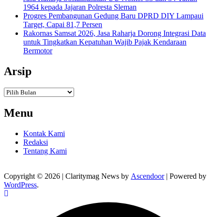
1964 kepada Jajaran Polresta Sleman
Progres Pembangunan Gedung Baru DPRD DIY Lampaui
Target, Capai 81,7 Persen
Rakornas Samsat 2026, Jasa Raharja Dorong Integrasi Data
untuk Tingkatkan Kepatuhan Wajib Pajak Kendaraan
Bermotor
Arsip
Arsip
Menu
Kontak Kami
Redaksi
Tentang Kami
Copyright © 2026
| Claritymag News by
Ascendoor
| Powered by
WordPress
.