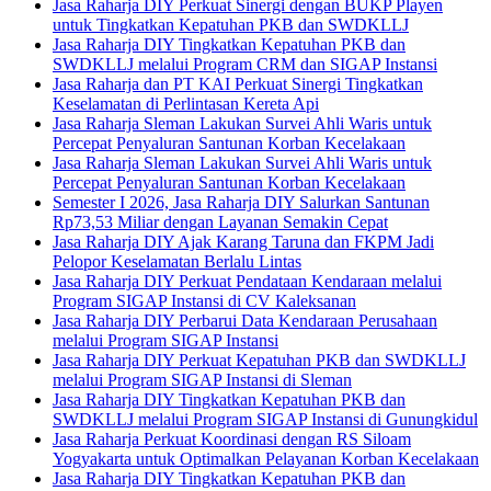
Jasa Raharja DIY Perkuat Sinergi dengan BUKP Playen
untuk Tingkatkan Kepatuhan PKB dan SWDKLLJ
Jasa Raharja DIY Tingkatkan Kepatuhan PKB dan
SWDKLLJ melalui Program CRM dan SIGAP Instansi
Jasa Raharja dan PT KAI Perkuat Sinergi Tingkatkan
Keselamatan di Perlintasan Kereta Api
Jasa Raharja Sleman Lakukan Survei Ahli Waris untuk
Percepat Penyaluran Santunan Korban Kecelakaan
Jasa Raharja Sleman Lakukan Survei Ahli Waris untuk
Percepat Penyaluran Santunan Korban Kecelakaan
Semester I 2026, Jasa Raharja DIY Salurkan Santunan
Rp73,53 Miliar dengan Layanan Semakin Cepat
Jasa Raharja DIY Ajak Karang Taruna dan FKPM Jadi
Pelopor Keselamatan Berlalu Lintas
Jasa Raharja DIY Perkuat Pendataan Kendaraan melalui
Program SIGAP Instansi di CV Kaleksanan
Jasa Raharja DIY Perbarui Data Kendaraan Perusahaan
melalui Program SIGAP Instansi
Jasa Raharja DIY Perkuat Kepatuhan PKB dan SWDKLLJ
melalui Program SIGAP Instansi di Sleman
Jasa Raharja DIY Tingkatkan Kepatuhan PKB dan
SWDKLLJ melalui Program SIGAP Instansi di Gunungkidul
Jasa Raharja Perkuat Koordinasi dengan RS Siloam
Yogyakarta untuk Optimalkan Pelayanan Korban Kecelakaan
Jasa Raharja DIY Tingkatkan Kepatuhan PKB dan