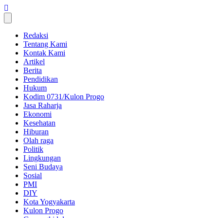
Skip
to
content
Redaksi
Tentang Kami
Kontak Kami
Artikel
Berita
Pendidikan
Hukum
Kodim 0731/Kulon Progo
Jasa Raharja
Ekonomi
Kesehatan
Hiburan
Olah raga
Politik
Lingkungan
Seni Budaya
Sosial
PMI
DIY
Kota Yogyakarta
Kulon Progo