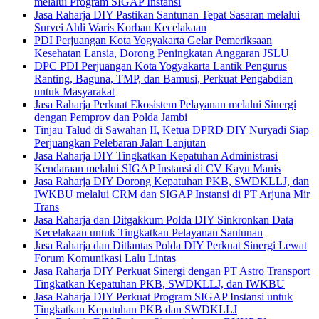
melalui Program SIGAP Instansi
Jasa Raharja DIY Pastikan Santunan Tepat Sasaran melalui
Survei Ahli Waris Korban Kecelakaan
PDI Perjuangan Kota Yogyakarta Gelar Pemeriksaan
Kesehatan Lansia, Dorong Peningkatan Anggaran JSLU
DPC PDI Perjuangan Kota Yogyakarta Lantik Pengurus
Ranting, Baguna, TMP, dan Bamusi, Perkuat Pengabdian
untuk Masyarakat
Jasa Raharja Perkuat Ekosistem Pelayanan melalui Sinergi
dengan Pemprov dan Polda Jambi
Tinjau Talud di Sawahan II, Ketua DPRD DIY Nuryadi Siap
Perjuangkan Pelebaran Jalan Lanjutan
Jasa Raharja DIY Tingkatkan Kepatuhan Administrasi
Kendaraan melalui SIGAP Instansi di CV Kayu Manis
Jasa Raharja DIY Dorong Kepatuhan PKB, SWDKLLJ, dan
IWKBU melalui CRM dan SIGAP Instansi di PT Arjuna Mir
Trans
Jasa Raharja dan Ditgakkum Polda DIY Sinkronkan Data
Kecelakaan untuk Tingkatkan Pelayanan Santunan
Jasa Raharja dan Ditlantas Polda DIY Perkuat Sinergi Lewat
Forum Komunikasi Lalu Lintas
Jasa Raharja DIY Perkuat Sinergi dengan PT Astro Transport
Tingkatkan Kepatuhan PKB, SWDKLLJ, dan IWKBU
Jasa Raharja DIY Perkuat Program SIGAP Instansi untuk
Tingkatkan Kepatuhan PKB dan SWDKLLJ