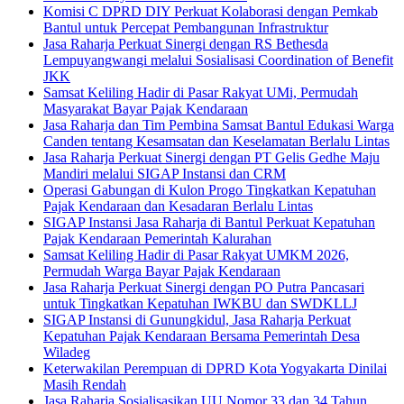
Komisi C DPRD DIY Perkuat Kolaborasi dengan Pemkab
Bantul untuk Percepat Pembangunan Infrastruktur
Jasa Raharja Perkuat Sinergi dengan RS Bethesda
Lempuyangwangi melalui Sosialisasi Coordination of Benefit
JKK
Samsat Keliling Hadir di Pasar Rakyat UMi, Permudah
Masyarakat Bayar Pajak Kendaraan
Jasa Raharja dan Tim Pembina Samsat Bantul Edukasi Warga
Canden tentang Kesamsatan dan Keselamatan Berlalu Lintas
Jasa Raharja Perkuat Sinergi dengan PT Gelis Gedhe Maju
Mandiri melalui SIGAP Instansi dan CRM
Operasi Gabungan di Kulon Progo Tingkatkan Kepatuhan
Pajak Kendaraan dan Kesadaran Berlalu Lintas
SIGAP Instansi Jasa Raharja di Bantul Perkuat Kepatuhan
Pajak Kendaraan Pemerintah Kalurahan
Samsat Keliling Hadir di Pasar Rakyat UMKM 2026,
Permudah Warga Bayar Pajak Kendaraan
Jasa Raharja Perkuat Sinergi dengan PO Putra Pancasari
untuk Tingkatkan Kepatuhan IWKBU dan SWDKLLJ
SIGAP Instansi di Gunungkidul, Jasa Raharja Perkuat
Kepatuhan Pajak Kendaraan Bersama Pemerintah Desa
Wiladeg
Keterwakilan Perempuan di DPRD Kota Yogyakarta Dinilai
Masih Rendah
Jasa Raharja Sosialisasikan UU Nomor 33 dan 34 Tahun