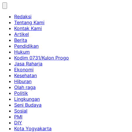
Skip
to
Redaksi
content
Tentang Kami
Kontak Kami
Artikel
Berita
Pendidikan
Hukum
Kodim 0731/Kulon Progo
Jasa Raharja
Ekonomi
Kesehatan
Hiburan
Olah raga
Politik
Lingkungan
Seni Budaya
Sosial
PMI
DIY
Kota Yogyakarta