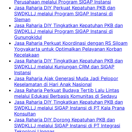
Perusahaan melalui Program SIGAP Instansi
Jasa Raharja DIY Perkuat Kepatuhan PKB dan
SWDKLLJ melalui Program SIGAP Instansi di
Sleman
Jasa Raharja DIY Tingkatkan Kepatuhan PKB dan
SWDKLLJ melalui Program SIGAP Instansi di
Gunungkidul
Jasa Raharja Perkuat Koordinasi dengan RS Siloam
Yogyakarta untuk Optimalkan Pelayanan Korban
Kecelakaan
Jasa Raharja DIY Tingkatkan Kepatuhan PKB dan
SWDKLLJ melalui Kunjungan CRM dan SIGAP
Instansi
Jasa Raharja Ajak Generasi Muda Jadi Pelopor
Keselamatan di Hari Anak Nasional
Jasa Raharja Perkuat Budaya Tertib Lalu Lintas
melalui Edukasi Berbasis Komunitas di Sedayu
Jasa Raharja DIY Tingkatkan Kepatuhan PKB dan
SWDKLLJ melalui SIGAP Instansi di PT Kala Prana
Konsultan
Jasa Raharja DIY Dorong Kepatuhan PKB dan
SWDKLLJ melalui SIGAP Instansi di PT Integrasi
Teknologi Unggas