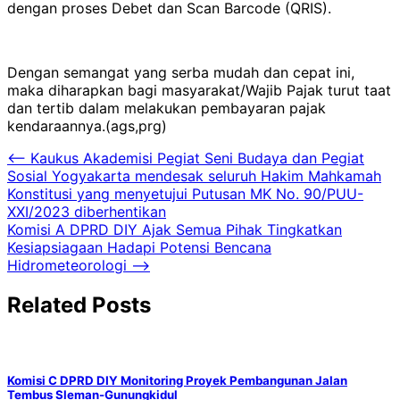
dengan proses Debet dan Scan Barcode (QRIS).
Dengan semangat yang serba mudah dan cepat ini,
maka diharapkan bagi masyarakat/Wajib Pajak turut taat
dan tertib dalam melakukan pembayaran pajak
kendaraannya.(ags,prg)
Navigasi
⟵
Kaukus Akademisi Pegiat Seni Budaya dan Pegiat
Sosial Yogyakarta mendesak seluruh Hakim Mahkamah
pos
Konstitusi yang menyetujui Putusan MK No. 90/PUU-
XXI/2023 diberhentikan
Komisi A DPRD DIY Ajak Semua Pihak Tingkatkan
Kesiapsiagaan Hadapi Potensi Bencana
Hidrometeorologi
⟶
Related Posts
Komisi C DPRD DIY Monitoring Proyek Pembangunan Jalan
Tembus Sleman-Gunungkidul