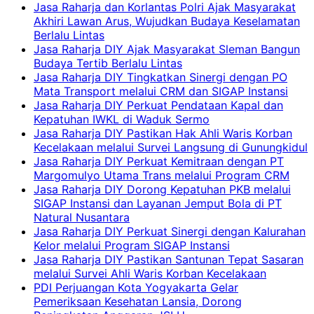
Jasa Raharja dan Korlantas Polri Ajak Masyarakat
Akhiri Lawan Arus, Wujudkan Budaya Keselamatan
Berlalu Lintas
Jasa Raharja DIY Ajak Masyarakat Sleman Bangun
Budaya Tertib Berlalu Lintas
Jasa Raharja DIY Tingkatkan Sinergi dengan PO
Mata Transport melalui CRM dan SIGAP Instansi
Jasa Raharja DIY Perkuat Pendataan Kapal dan
Kepatuhan IWKL di Waduk Sermo
Jasa Raharja DIY Pastikan Hak Ahli Waris Korban
Kecelakaan melalui Survei Langsung di Gunungkidul
Jasa Raharja DIY Perkuat Kemitraan dengan PT
Margomulyo Utama Trans melalui Program CRM
Jasa Raharja DIY Dorong Kepatuhan PKB melalui
SIGAP Instansi dan Layanan Jemput Bola di PT
Natural Nusantara
Jasa Raharja DIY Perkuat Sinergi dengan Kalurahan
Kelor melalui Program SIGAP Instansi
Jasa Raharja DIY Pastikan Santunan Tepat Sasaran
melalui Survei Ahli Waris Korban Kecelakaan
PDI Perjuangan Kota Yogyakarta Gelar
Pemeriksaan Kesehatan Lansia, Dorong