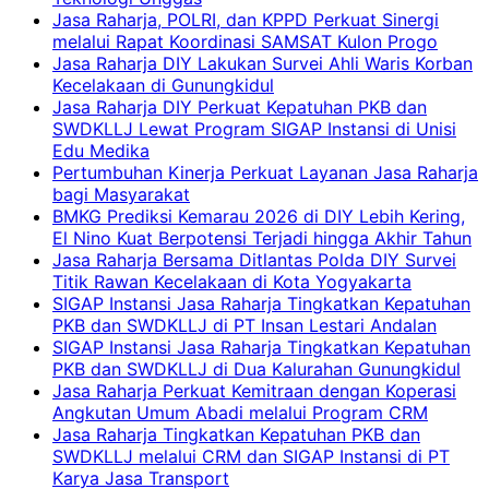
Jasa Raharja, POLRI, dan KPPD Perkuat Sinergi
melalui Rapat Koordinasi SAMSAT Kulon Progo
Jasa Raharja DIY Lakukan Survei Ahli Waris Korban
Kecelakaan di Gunungkidul
Jasa Raharja DIY Perkuat Kepatuhan PKB dan
SWDKLLJ Lewat Program SIGAP Instansi di Unisi
Edu Medika
Pertumbuhan Kinerja Perkuat Layanan Jasa Raharja
bagi Masyarakat
BMKG Prediksi Kemarau 2026 di DIY Lebih Kering,
El Nino Kuat Berpotensi Terjadi hingga Akhir Tahun
Jasa Raharja Bersama Ditlantas Polda DIY Survei
Titik Rawan Kecelakaan di Kota Yogyakarta
SIGAP Instansi Jasa Raharja Tingkatkan Kepatuhan
PKB dan SWDKLLJ di PT Insan Lestari Andalan
SIGAP Instansi Jasa Raharja Tingkatkan Kepatuhan
PKB dan SWDKLLJ di Dua Kalurahan Gunungkidul
Jasa Raharja Perkuat Kemitraan dengan Koperasi
Angkutan Umum Abadi melalui Program CRM
Jasa Raharja Tingkatkan Kepatuhan PKB dan
SWDKLLJ melalui CRM dan SIGAP Instansi di PT
Karya Jasa Transport