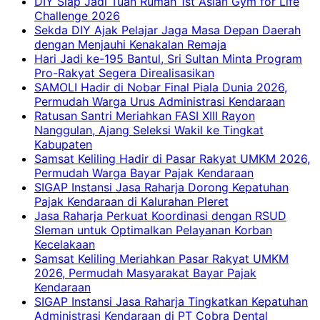
DIY Siap Jadi Tuan Rumah 1st Asian Gym for Life
Challenge 2026
Sekda DIY Ajak Pelajar Jaga Masa Depan Daerah
dengan Menjauhi Kenakalan Remaja
Hari Jadi ke-195 Bantul, Sri Sultan Minta Program
Pro-Rakyat Segera Direalisasikan
SAMOLI Hadir di Nobar Final Piala Dunia 2026,
Permudah Warga Urus Administrasi Kendaraan
Ratusan Santri Meriahkan FASI XIII Rayon
Nanggulan, Ajang Seleksi Wakil ke Tingkat
Kabupaten
Samsat Keliling Hadir di Pasar Rakyat UMKM 2026,
Permudah Warga Bayar Pajak Kendaraan
SIGAP Instansi Jasa Raharja Dorong Kepatuhan
Pajak Kendaraan di Kalurahan Pleret
Jasa Raharja Perkuat Koordinasi dengan RSUD
Sleman untuk Optimalkan Pelayanan Korban
Kecelakaan
Samsat Keliling Meriahkan Pasar Rakyat UMKM
2026, Permudah Masyarakat Bayar Pajak
Kendaraan
SIGAP Instansi Jasa Raharja Tingkatkan Kepatuhan
Administrasi Kendaraan di PT Cobra Dental