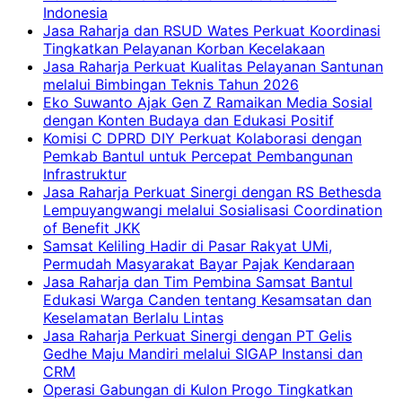
Indonesia
Jasa Raharja dan RSUD Wates Perkuat Koordinasi
Tingkatkan Pelayanan Korban Kecelakaan
Jasa Raharja Perkuat Kualitas Pelayanan Santunan
melalui Bimbingan Teknis Tahun 2026
Eko Suwanto Ajak Gen Z Ramaikan Media Sosial
dengan Konten Budaya dan Edukasi Positif
Komisi C DPRD DIY Perkuat Kolaborasi dengan
Pemkab Bantul untuk Percepat Pembangunan
Infrastruktur
Jasa Raharja Perkuat Sinergi dengan RS Bethesda
Lempuyangwangi melalui Sosialisasi Coordination
of Benefit JKK
Samsat Keliling Hadir di Pasar Rakyat UMi,
Permudah Masyarakat Bayar Pajak Kendaraan
Jasa Raharja dan Tim Pembina Samsat Bantul
Edukasi Warga Canden tentang Kesamsatan dan
Keselamatan Berlalu Lintas
Jasa Raharja Perkuat Sinergi dengan PT Gelis
Gedhe Maju Mandiri melalui SIGAP Instansi dan
CRM
Operasi Gabungan di Kulon Progo Tingkatkan