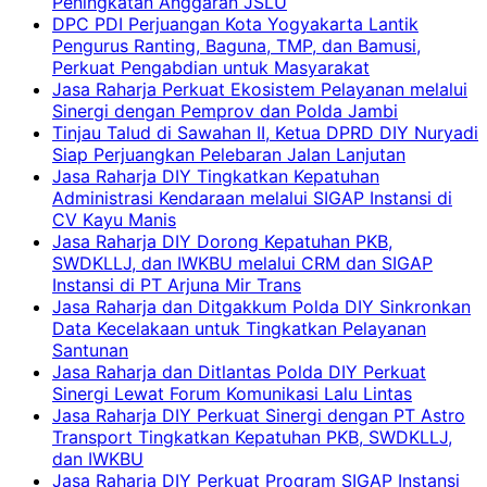
Peningkatan Anggaran JSLU
DPC PDI Perjuangan Kota Yogyakarta Lantik
Pengurus Ranting, Baguna, TMP, dan Bamusi,
Perkuat Pengabdian untuk Masyarakat
Jasa Raharja Perkuat Ekosistem Pelayanan melalui
Sinergi dengan Pemprov dan Polda Jambi
Tinjau Talud di Sawahan II, Ketua DPRD DIY Nuryadi
Siap Perjuangkan Pelebaran Jalan Lanjutan
Jasa Raharja DIY Tingkatkan Kepatuhan
Administrasi Kendaraan melalui SIGAP Instansi di
CV Kayu Manis
Jasa Raharja DIY Dorong Kepatuhan PKB,
SWDKLLJ, dan IWKBU melalui CRM dan SIGAP
Instansi di PT Arjuna Mir Trans
Jasa Raharja dan Ditgakkum Polda DIY Sinkronkan
Data Kecelakaan untuk Tingkatkan Pelayanan
Santunan
Jasa Raharja dan Ditlantas Polda DIY Perkuat
Sinergi Lewat Forum Komunikasi Lalu Lintas
Jasa Raharja DIY Perkuat Sinergi dengan PT Astro
Transport Tingkatkan Kepatuhan PKB, SWDKLLJ,
dan IWKBU
Jasa Raharja DIY Perkuat Program SIGAP Instansi