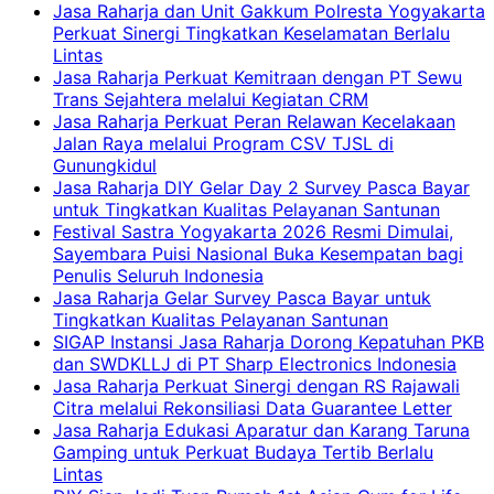
Jasa Raharja dan Unit Gakkum Polresta Yogyakarta
Perkuat Sinergi Tingkatkan Keselamatan Berlalu
Lintas
Jasa Raharja Perkuat Kemitraan dengan PT Sewu
Trans Sejahtera melalui Kegiatan CRM
Jasa Raharja Perkuat Peran Relawan Kecelakaan
Jalan Raya melalui Program CSV TJSL di
Gunungkidul
Jasa Raharja DIY Gelar Day 2 Survey Pasca Bayar
untuk Tingkatkan Kualitas Pelayanan Santunan
Festival Sastra Yogyakarta 2026 Resmi Dimulai,
Sayembara Puisi Nasional Buka Kesempatan bagi
Penulis Seluruh Indonesia
Jasa Raharja Gelar Survey Pasca Bayar untuk
Tingkatkan Kualitas Pelayanan Santunan
SIGAP Instansi Jasa Raharja Dorong Kepatuhan PKB
dan SWDKLLJ di PT Sharp Electronics Indonesia
Jasa Raharja Perkuat Sinergi dengan RS Rajawali
Citra melalui Rekonsiliasi Data Guarantee Letter
Jasa Raharja Edukasi Aparatur dan Karang Taruna
Gamping untuk Perkuat Budaya Tertib Berlalu
Lintas