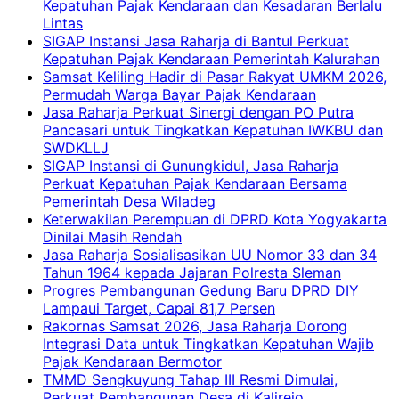
Kepatuhan Pajak Kendaraan dan Kesadaran Berlalu
Lintas
SIGAP Instansi Jasa Raharja di Bantul Perkuat
Kepatuhan Pajak Kendaraan Pemerintah Kalurahan
Samsat Keliling Hadir di Pasar Rakyat UMKM 2026,
Permudah Warga Bayar Pajak Kendaraan
Jasa Raharja Perkuat Sinergi dengan PO Putra
Pancasari untuk Tingkatkan Kepatuhan IWKBU dan
SWDKLLJ
SIGAP Instansi di Gunungkidul, Jasa Raharja
Perkuat Kepatuhan Pajak Kendaraan Bersama
Pemerintah Desa Wiladeg
Keterwakilan Perempuan di DPRD Kota Yogyakarta
Dinilai Masih Rendah
Jasa Raharja Sosialisasikan UU Nomor 33 dan 34
Tahun 1964 kepada Jajaran Polresta Sleman
Progres Pembangunan Gedung Baru DPRD DIY
Lampaui Target, Capai 81,7 Persen
Rakornas Samsat 2026, Jasa Raharja Dorong
Integrasi Data untuk Tingkatkan Kepatuhan Wajib
Pajak Kendaraan Bermotor
TMMD Sengkuyung Tahap III Resmi Dimulai,
Perkuat Pembangunan Desa di Kalirejo