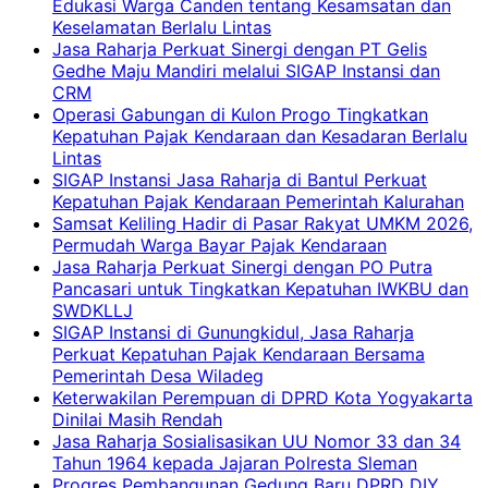
Edukasi Warga Canden tentang Kesamsatan dan
Keselamatan Berlalu Lintas
Jasa Raharja Perkuat Sinergi dengan PT Gelis
Gedhe Maju Mandiri melalui SIGAP Instansi dan
CRM
Operasi Gabungan di Kulon Progo Tingkatkan
Kepatuhan Pajak Kendaraan dan Kesadaran Berlalu
Lintas
SIGAP Instansi Jasa Raharja di Bantul Perkuat
Kepatuhan Pajak Kendaraan Pemerintah Kalurahan
Samsat Keliling Hadir di Pasar Rakyat UMKM 2026,
Permudah Warga Bayar Pajak Kendaraan
Jasa Raharja Perkuat Sinergi dengan PO Putra
Pancasari untuk Tingkatkan Kepatuhan IWKBU dan
SWDKLLJ
SIGAP Instansi di Gunungkidul, Jasa Raharja
Perkuat Kepatuhan Pajak Kendaraan Bersama
Pemerintah Desa Wiladeg
Keterwakilan Perempuan di DPRD Kota Yogyakarta
Dinilai Masih Rendah
Jasa Raharja Sosialisasikan UU Nomor 33 dan 34
Tahun 1964 kepada Jajaran Polresta Sleman
Progres Pembangunan Gedung Baru DPRD DIY