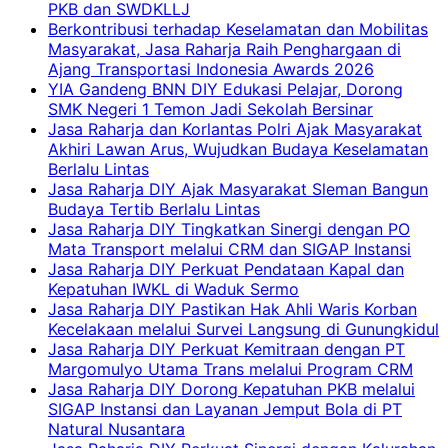
PKB dan SWDKLLJ
Berkontribusi terhadap Keselamatan dan Mobilitas
Masyarakat, Jasa Raharja Raih Penghargaan di
Ajang Transportasi Indonesia Awards 2026
YIA Gandeng BNN DIY Edukasi Pelajar, Dorong
SMK Negeri 1 Temon Jadi Sekolah Bersinar
Jasa Raharja dan Korlantas Polri Ajak Masyarakat
Akhiri Lawan Arus, Wujudkan Budaya Keselamatan
Berlalu Lintas
Jasa Raharja DIY Ajak Masyarakat Sleman Bangun
Budaya Tertib Berlalu Lintas
Jasa Raharja DIY Tingkatkan Sinergi dengan PO
Mata Transport melalui CRM dan SIGAP Instansi
Jasa Raharja DIY Perkuat Pendataan Kapal dan
Kepatuhan IWKL di Waduk Sermo
Jasa Raharja DIY Pastikan Hak Ahli Waris Korban
Kecelakaan melalui Survei Langsung di Gunungkidul
Jasa Raharja DIY Perkuat Kemitraan dengan PT
Margomulyo Utama Trans melalui Program CRM
Jasa Raharja DIY Dorong Kepatuhan PKB melalui
SIGAP Instansi dan Layanan Jemput Bola di PT
Natural Nusantara