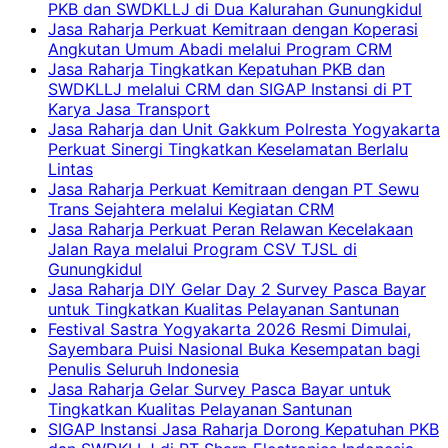
PKB dan SWDKLLJ di Dua Kalurahan Gunungkidul
Jasa Raharja Perkuat Kemitraan dengan Koperasi
Angkutan Umum Abadi melalui Program CRM
Jasa Raharja Tingkatkan Kepatuhan PKB dan
SWDKLLJ melalui CRM dan SIGAP Instansi di PT
Karya Jasa Transport
Jasa Raharja dan Unit Gakkum Polresta Yogyakarta
Perkuat Sinergi Tingkatkan Keselamatan Berlalu
Lintas
Jasa Raharja Perkuat Kemitraan dengan PT Sewu
Trans Sejahtera melalui Kegiatan CRM
Jasa Raharja Perkuat Peran Relawan Kecelakaan
Jalan Raya melalui Program CSV TJSL di
Gunungkidul
Jasa Raharja DIY Gelar Day 2 Survey Pasca Bayar
untuk Tingkatkan Kualitas Pelayanan Santunan
Festival Sastra Yogyakarta 2026 Resmi Dimulai,
Sayembara Puisi Nasional Buka Kesempatan bagi
Penulis Seluruh Indonesia
Jasa Raharja Gelar Survey Pasca Bayar untuk
Tingkatkan Kualitas Pelayanan Santunan
SIGAP Instansi Jasa Raharja Dorong Kepatuhan PKB