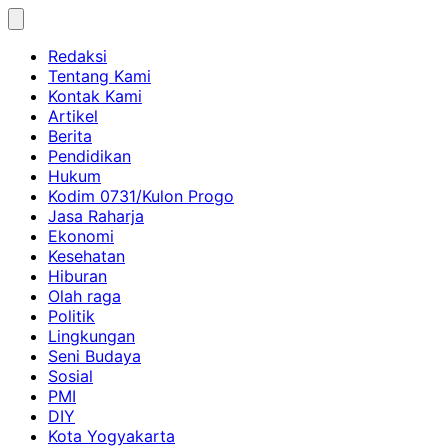
Skip
to
Redaksi
content
Tentang Kami
Kontak Kami
Artikel
Berita
Pendidikan
Hukum
Kodim 0731/Kulon Progo
Jasa Raharja
Ekonomi
Kesehatan
Hiburan
Olah raga
Politik
Lingkungan
Seni Budaya
Sosial
PMI
DIY
Kota Yogyakarta