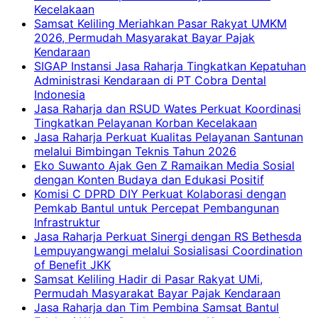
Kecelakaan
Samsat Keliling Meriahkan Pasar Rakyat UMKM
2026, Permudah Masyarakat Bayar Pajak
Kendaraan
SIGAP Instansi Jasa Raharja Tingkatkan Kepatuhan
Administrasi Kendaraan di PT Cobra Dental
Indonesia
Jasa Raharja dan RSUD Wates Perkuat Koordinasi
Tingkatkan Pelayanan Korban Kecelakaan
Jasa Raharja Perkuat Kualitas Pelayanan Santunan
melalui Bimbingan Teknis Tahun 2026
Eko Suwanto Ajak Gen Z Ramaikan Media Sosial
dengan Konten Budaya dan Edukasi Positif
Komisi C DPRD DIY Perkuat Kolaborasi dengan
Pemkab Bantul untuk Percepat Pembangunan
Infrastruktur
Jasa Raharja Perkuat Sinergi dengan RS Bethesda
Lempuyangwangi melalui Sosialisasi Coordination
of Benefit JKK
Samsat Keliling Hadir di Pasar Rakyat UMi,
Permudah Masyarakat Bayar Pajak Kendaraan
Jasa Raharja dan Tim Pembina Samsat Bantul