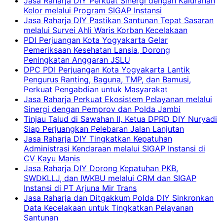
Jasa Raharja DIY Perkuat Sinergi dengan Kalurahan
Kelor melalui Program SIGAP Instansi
Jasa Raharja DIY Pastikan Santunan Tepat Sasaran
melalui Survei Ahli Waris Korban Kecelakaan
PDI Perjuangan Kota Yogyakarta Gelar
Pemeriksaan Kesehatan Lansia, Dorong
Peningkatan Anggaran JSLU
DPC PDI Perjuangan Kota Yogyakarta Lantik
Pengurus Ranting, Baguna, TMP, dan Bamusi,
Perkuat Pengabdian untuk Masyarakat
Jasa Raharja Perkuat Ekosistem Pelayanan melalui
Sinergi dengan Pemprov dan Polda Jambi
Tinjau Talud di Sawahan II, Ketua DPRD DIY Nuryadi
Siap Perjuangkan Pelebaran Jalan Lanjutan
Jasa Raharja DIY Tingkatkan Kepatuhan
Administrasi Kendaraan melalui SIGAP Instansi di
CV Kayu Manis
Jasa Raharja DIY Dorong Kepatuhan PKB,
SWDKLLJ, dan IWKBU melalui CRM dan SIGAP
Instansi di PT Arjuna Mir Trans
Jasa Raharja dan Ditgakkum Polda DIY Sinkronkan
Data Kecelakaan untuk Tingkatkan Pelayanan
Santunan