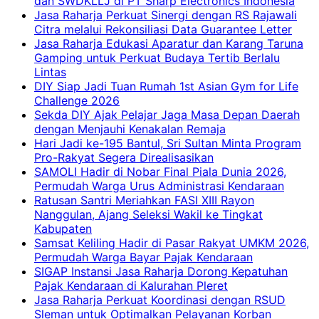
dan SWDKLLJ di PT Sharp Electronics Indonesia
Jasa Raharja Perkuat Sinergi dengan RS Rajawali
Citra melalui Rekonsiliasi Data Guarantee Letter
Jasa Raharja Edukasi Aparatur dan Karang Taruna
Gamping untuk Perkuat Budaya Tertib Berlalu
Lintas
DIY Siap Jadi Tuan Rumah 1st Asian Gym for Life
Challenge 2026
Sekda DIY Ajak Pelajar Jaga Masa Depan Daerah
dengan Menjauhi Kenakalan Remaja
Hari Jadi ke-195 Bantul, Sri Sultan Minta Program
Pro-Rakyat Segera Direalisasikan
SAMOLI Hadir di Nobar Final Piala Dunia 2026,
Permudah Warga Urus Administrasi Kendaraan
Ratusan Santri Meriahkan FASI XIII Rayon
Nanggulan, Ajang Seleksi Wakil ke Tingkat
Kabupaten
Samsat Keliling Hadir di Pasar Rakyat UMKM 2026,
Permudah Warga Bayar Pajak Kendaraan
SIGAP Instansi Jasa Raharja Dorong Kepatuhan
Pajak Kendaraan di Kalurahan Pleret
Jasa Raharja Perkuat Koordinasi dengan RSUD
Sleman untuk Optimalkan Pelayanan Korban