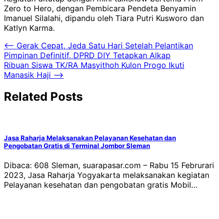
Zero to Hero, dengan Pembicara Pendeta Benyamin
Imanuel Silalahi, dipandu oleh Tiara Putri Kusworo dan
Katlyn Karma.
Navigasi
⟵
Gerak Cepat, Jeda Satu Hari Setelah Pelantikan
Pimpinan Definitif, DPRD DIY Tetapkan Alkap
pos
Ribuan Siswa TK/RA Masyithoh Kulon Progo Ikuti
Manasik Haji
⟶
Related Posts
Jasa Raharja Melaksanakan Pelayanan Kesehatan dan
Pengobatan Gratis di Terminal Jombor Sleman
Dibaca: 608 Sleman, suarapasar.com – Rabu 15 Februrari
2023, Jasa Raharja Yogyakarta melaksanakan kegiatan
Pelayanan kesehatan dan pengobatan gratis Mobil…