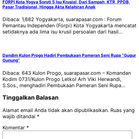
FORPI Kota Yogya Soroti 5 Isu Krusial, Dari Sampah, KTR, PPDB,
Pasar Tradisional, Hingga Akta Kelahiran Anak
Dibaca: 1,882 Yogyakarta, suarapasar.com : Forum
Pemantau Independen (Forpi) Kota Yogyakarta mencatat
setidaknya ada lima isu krusil persoalan dari hasil…
Dandim Kulon Progo Hadiri Pembukaan Pameran Seni Rupa “Gugur
Gunung”
Dibaca: 643 Kulon Progo, suarapasar.com – Komandan
Kodim 0731/Kulon Progo Letkol Arh Viki Herwandi,
S.Sos., menghadiri Pembukaan Pameran Seni Rupa…
Tinggalkan Balasan
Alamat email Anda tidak akan dipublikasikan.
Ruas yang
wajib ditandai
*
Komentar
*