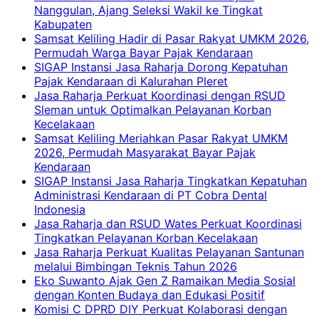
Nanggulan, Ajang Seleksi Wakil ke Tingkat
Kabupaten
Samsat Keliling Hadir di Pasar Rakyat UMKM 2026,
Permudah Warga Bayar Pajak Kendaraan
SIGAP Instansi Jasa Raharja Dorong Kepatuhan
Pajak Kendaraan di Kalurahan Pleret
Jasa Raharja Perkuat Koordinasi dengan RSUD
Sleman untuk Optimalkan Pelayanan Korban
Kecelakaan
Samsat Keliling Meriahkan Pasar Rakyat UMKM
2026, Permudah Masyarakat Bayar Pajak
Kendaraan
SIGAP Instansi Jasa Raharja Tingkatkan Kepatuhan
Administrasi Kendaraan di PT Cobra Dental
Indonesia
Jasa Raharja dan RSUD Wates Perkuat Koordinasi
Tingkatkan Pelayanan Korban Kecelakaan
Jasa Raharja Perkuat Kualitas Pelayanan Santunan
melalui Bimbingan Teknis Tahun 2026
Eko Suwanto Ajak Gen Z Ramaikan Media Sosial
dengan Konten Budaya dan Edukasi Positif
Komisi C DPRD DIY Perkuat Kolaborasi dengan