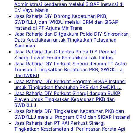
Administrasi Kendaraan melalui SIGAP Instansi di
CV Kayu Manis
Jasa Raharja DIY Dorong Kepatuhan PKB,
SWDKLLJ, dan IWKBU melalui CRM dan SIGAP
Instansi di PT Arjuna Mir Trans
Jasa Raharja dan Ditgakkum Polda DIY Sinkronkan
Data Kecelakaan untuk Tingkatkan Pelayanan
Santunan
Jasa Raharja dan Ditlantas Polda DIY Perkuat
Sinergi Lewat Forum Komunikasi Lalu Lintas
Jasa Raharja DIY Perkuat Sinergi dengan PT Astro
Transport Tingkatkan Kepatuhan PKB, SWDKLLJ,
dan IWKBU
Jasa Raharja DIY Perkuat Program SIGAP Instansi
untuk Tingkatkan Kepatuhan PKB dan SWDKLLJ
Jasa Raharja DIY Perkuat Sinergi dengan BUKP
Playen untuk Tingkatkan Kepatuhan PKB dan
SWDKLLJ
Jasa Raharja DIY Tingkatkan Kepatuhan PKB dan
SWDKLLJ melalui Program CRM dan SIGAP Instansi
Jasa Raharja dan PT KAI Perkuat Sinergi
Tingkatkan Keselamatan di Perlintasan Kereta Api