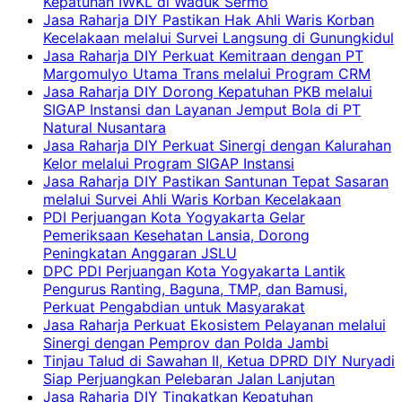
Kepatuhan IWKL di Waduk Sermo
Jasa Raharja DIY Pastikan Hak Ahli Waris Korban
Kecelakaan melalui Survei Langsung di Gunungkidul
Jasa Raharja DIY Perkuat Kemitraan dengan PT
Margomulyo Utama Trans melalui Program CRM
Jasa Raharja DIY Dorong Kepatuhan PKB melalui
SIGAP Instansi dan Layanan Jemput Bola di PT
Natural Nusantara
Jasa Raharja DIY Perkuat Sinergi dengan Kalurahan
Kelor melalui Program SIGAP Instansi
Jasa Raharja DIY Pastikan Santunan Tepat Sasaran
melalui Survei Ahli Waris Korban Kecelakaan
PDI Perjuangan Kota Yogyakarta Gelar
Pemeriksaan Kesehatan Lansia, Dorong
Peningkatan Anggaran JSLU
DPC PDI Perjuangan Kota Yogyakarta Lantik
Pengurus Ranting, Baguna, TMP, dan Bamusi,
Perkuat Pengabdian untuk Masyarakat
Jasa Raharja Perkuat Ekosistem Pelayanan melalui
Sinergi dengan Pemprov dan Polda Jambi
Tinjau Talud di Sawahan II, Ketua DPRD DIY Nuryadi
Siap Perjuangkan Pelebaran Jalan Lanjutan
Jasa Raharja DIY Tingkatkan Kepatuhan