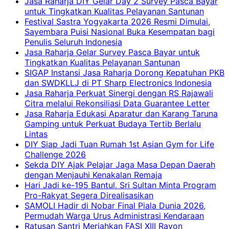
Jasa Raharja DIY Gelar Day 2 Survey Pasca Bayar
untuk Tingkatkan Kualitas Pelayanan Santunan
Festival Sastra Yogyakarta 2026 Resmi Dimulai,
Sayembara Puisi Nasional Buka Kesempatan bagi
Penulis Seluruh Indonesia
Jasa Raharja Gelar Survey Pasca Bayar untuk
Tingkatkan Kualitas Pelayanan Santunan
SIGAP Instansi Jasa Raharja Dorong Kepatuhan PKB
dan SWDKLLJ di PT Sharp Electronics Indonesia
Jasa Raharja Perkuat Sinergi dengan RS Rajawali
Citra melalui Rekonsiliasi Data Guarantee Letter
Jasa Raharja Edukasi Aparatur dan Karang Taruna
Gamping untuk Perkuat Budaya Tertib Berlalu
Lintas
DIY Siap Jadi Tuan Rumah 1st Asian Gym for Life
Challenge 2026
Sekda DIY Ajak Pelajar Jaga Masa Depan Daerah
dengan Menjauhi Kenakalan Remaja
Hari Jadi ke-195 Bantul, Sri Sultan Minta Program
Pro-Rakyat Segera Direalisasikan
SAMOLI Hadir di Nobar Final Piala Dunia 2026,
Permudah Warga Urus Administrasi Kendaraan
Ratusan Santri Meriahkan FASI XIII Rayon