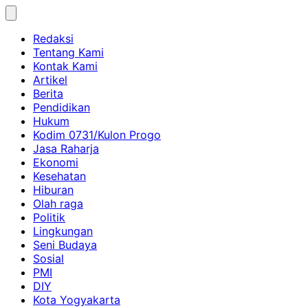
Skip
to
Redaksi
content
Tentang Kami
Kontak Kami
Artikel
Berita
Pendidikan
Hukum
Kodim 0731/Kulon Progo
Jasa Raharja
Ekonomi
Kesehatan
Hiburan
Olah raga
Politik
Lingkungan
Seni Budaya
Sosial
PMI
DIY
Kota Yogyakarta