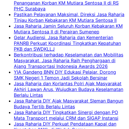
Penanganan Korban KM Mutiara Sentosa II di RS
PHC Surabaya
Pastikan Pelayanan Maksimal, Direksi Jasa Raharja
Tinjau Korban Kebakaran KM Mutiara Sentosa II
Jasa Raharja Jamin Seluruh Korban Kebakaran KM
Mutiara Sentosa II di Perairan Sumenep
Gelar Audiensi, Jasa Raharja dan Kementerian
PANRB Perkuat Koordinasi Tingkatkan Kepatuhan
PKB dan SWDKLLJ
Berkontribusi terhadap Keselamatan dan Mobilitas
Masyarakat, Jasa Raharja Raih Penghargaan di
Ajang Transportasi Indonesia Awards 2026
YIA Gandeng BNN DIY Edukasi Pelajar, Dorong
SMK Negeri 1 Temon Jadi Sekolah Bersinar
Jasa Raharja dan Korlantas Polri Ajak Masyarakat
Akhiri Lawan Arus, Wujudkan Budaya Keselamatan
Berlalu Lintas
Jasa Raharja DIY Ajak Masyarakat Sleman Bangun
Budaya Tertib Berlalu Lintas
Jasa Raharja DIY Tingkatkan Sinergi dengan PO
Mata Transport melalui CRM dan SIGAP Instansi
Jasa Raharja DIY Perkuat Pendataan Kapal dan