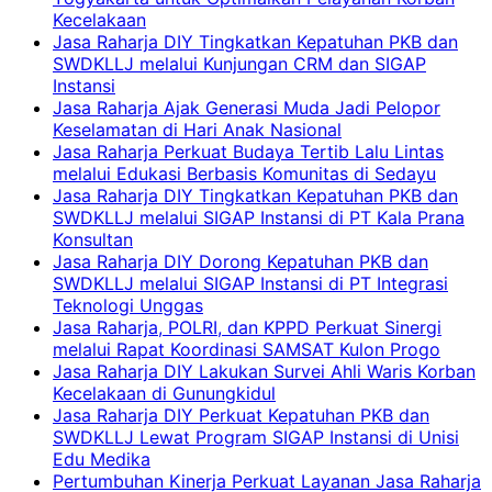
Kecelakaan
Jasa Raharja DIY Tingkatkan Kepatuhan PKB dan
SWDKLLJ melalui Kunjungan CRM dan SIGAP
Instansi
Jasa Raharja Ajak Generasi Muda Jadi Pelopor
Keselamatan di Hari Anak Nasional
Jasa Raharja Perkuat Budaya Tertib Lalu Lintas
melalui Edukasi Berbasis Komunitas di Sedayu
Jasa Raharja DIY Tingkatkan Kepatuhan PKB dan
SWDKLLJ melalui SIGAP Instansi di PT Kala Prana
Konsultan
Jasa Raharja DIY Dorong Kepatuhan PKB dan
SWDKLLJ melalui SIGAP Instansi di PT Integrasi
Teknologi Unggas
Jasa Raharja, POLRI, dan KPPD Perkuat Sinergi
melalui Rapat Koordinasi SAMSAT Kulon Progo
Jasa Raharja DIY Lakukan Survei Ahli Waris Korban
Kecelakaan di Gunungkidul
Jasa Raharja DIY Perkuat Kepatuhan PKB dan
SWDKLLJ Lewat Program SIGAP Instansi di Unisi
Edu Medika
Pertumbuhan Kinerja Perkuat Layanan Jasa Raharja