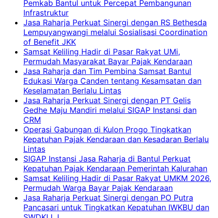
Pemkab Bantul untuk Percepat Pembangunan
Infrastruktur
Jasa Raharja Perkuat Sinergi dengan RS Bethesda
Lempuyangwangi melalui Sosialisasi Coordination
of Benefit JKK
Samsat Keliling Hadir di Pasar Rakyat UMi,
Permudah Masyarakat Bayar Pajak Kendaraan
Jasa Raharja dan Tim Pembina Samsat Bantul
Edukasi Warga Canden tentang Kesamsatan dan
Keselamatan Berlalu Lintas
Jasa Raharja Perkuat Sinergi dengan PT Gelis
Gedhe Maju Mandiri melalui SIGAP Instansi dan
CRM
Operasi Gabungan di Kulon Progo Tingkatkan
Kepatuhan Pajak Kendaraan dan Kesadaran Berlalu
Lintas
SIGAP Instansi Jasa Raharja di Bantul Perkuat
Kepatuhan Pajak Kendaraan Pemerintah Kalurahan
Samsat Keliling Hadir di Pasar Rakyat UMKM 2026,
Permudah Warga Bayar Pajak Kendaraan
Jasa Raharja Perkuat Sinergi dengan PO Putra
Pancasari untuk Tingkatkan Kepatuhan IWKBU dan
SWDKLLJ