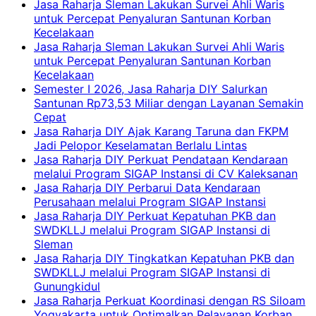
Jasa Raharja Sleman Lakukan Survei Ahli Waris
untuk Percepat Penyaluran Santunan Korban
Kecelakaan
Jasa Raharja Sleman Lakukan Survei Ahli Waris
untuk Percepat Penyaluran Santunan Korban
Kecelakaan
Semester I 2026, Jasa Raharja DIY Salurkan
Santunan Rp73,53 Miliar dengan Layanan Semakin
Cepat
Jasa Raharja DIY Ajak Karang Taruna dan FKPM
Jadi Pelopor Keselamatan Berlalu Lintas
Jasa Raharja DIY Perkuat Pendataan Kendaraan
melalui Program SIGAP Instansi di CV Kaleksanan
Jasa Raharja DIY Perbarui Data Kendaraan
Perusahaan melalui Program SIGAP Instansi
Jasa Raharja DIY Perkuat Kepatuhan PKB dan
SWDKLLJ melalui Program SIGAP Instansi di
Sleman
Jasa Raharja DIY Tingkatkan Kepatuhan PKB dan
SWDKLLJ melalui Program SIGAP Instansi di
Gunungkidul
Jasa Raharja Perkuat Koordinasi dengan RS Siloam
Yogyakarta untuk Optimalkan Pelayanan Korban