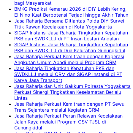
bagi Masyarakat
BMKG Prediksi Kemarau 2026 di DIY Lebih Kering,
El Nino Kuat Berpotensi Terjadi hingga Akhir Tahun
Jasa Raharja Bersama Ditlantas Polda DIY Survei
Titik Rawan Kecelakaan di Kota Yogyakarta
SIGAP Instansi Jasa Raharja Tingkatkan Kepatuhan
PKB dan SWDKLLJ di PT Insan Lestari Andalan
SIGAP Instansi Jasa Raharja Tingkatkan Kepatuhan
PKB dan SWDKLLJ di Dua Kalurahan Gunungkidul
Jasa Raharja Perkuat Kemitraan dengan Koperasi
Angkutan Umum Abadi melalui Program CRM
Jasa Raharja Tingkatkan Kepatuhan PKB dan
SWDKLLJ melalui CRM dan SIGAP Instansi di PT
Karya Jasa Transport
Jasa Raharja dan Unit Gakkum Polresta Yogyakarta
Perkuat Sinergi Tingkatkan Keselamatan Berlalu
Lintas
Jasa Raharja Perkuat Kemitraan dengan PT Sewu
Trans Sejahtera melalui Kegiatan CRM
Jasa Raharja Perkuat Peran Relawan Kecelakaan
Jalan Raya melalui Program CSV TJSL di
Gunungkidul