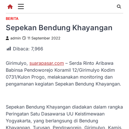
Skip
to
content
BERITA
Sepekan Bendung Khayangan
admin
11 September 2022
Dibaca:
7,966
Girimulyo,
suarapasar.com
– Serda Rinto Aribawa
Babinsa Pendoworejo Koramil 12/Girimulyo Kodim
0731/Kulon Progo, melaksanakan monitoring dan
pengamanan kegiatan Sepekan Bendung Khayangan.
Sepekan Bendung Khayangan diadakan dalam rangka
Peringatan Satu Dasawarsa UU Keistimewaan
Yogyakarta, yang berlangsung di Bendung
Khayangan, Turusan, Pendoworejo, Girimulyo, Kamis,