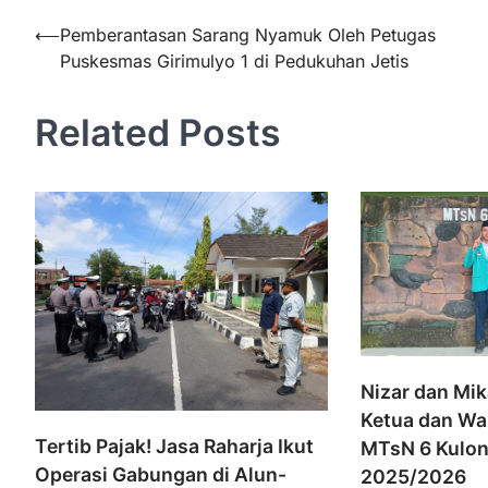
Navigasi
⟵
Pemberantasan Sarang Nyamuk Oleh Petugas
Puskesmas Girimulyo 1 di Pedukuhan Jetis
pos
Related Posts
Nizar dan Mika
Ketua dan Wak
Tertib Pajak! Jasa Raharja Ikut
MTsN 6 Kulon
Operasi Gabungan di Alun-
2025/2026