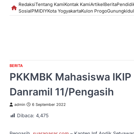
Skip
Redaksi
Tentang Kami
Kontak Kami
Artikel
Berita
Pendidi
to
Sosial
PMI
DIY
Kota Yogyakarta
Kulon Progo
Gunungkidul
content
BERITA
PKKMBK Mahasiswa IKIP 
Danramil 11/Pengasih
admin
6 September 2022
Dibaca:
4,475
Pengasih,
suarapasar.com
– Kapten Inf Andik Setyawa