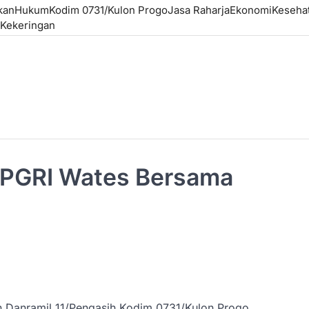
kan
Hukum
Kodim 0731/Kulon Progo
Jasa Raharja
Ekonomi
Keseha
Kekeringan
PGRI Wates Bersama
n Danramil 11/Pengasih Kodim 0731/Kulon Progo