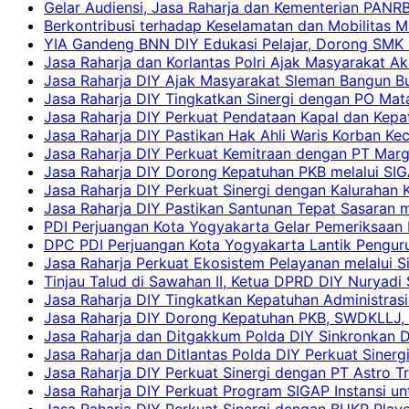
Gelar Audiensi, Jasa Raharja dan Kementerian PAN
Berkontribusi terhadap Keselamatan dan Mobilitas M
YIA Gandeng BNN DIY Edukasi Pelajar, Dorong SMK N
Jasa Raharja dan Korlantas Polri Ajak Masyarakat A
Jasa Raharja DIY Ajak Masyarakat Sleman Bangun Bud
Jasa Raharja DIY Tingkatkan Sinergi dengan PO Mat
Jasa Raharja DIY Perkuat Pendataan Kapal dan Kep
Jasa Raharja DIY Pastikan Hak Ahli Waris Korban Ke
Jasa Raharja DIY Perkuat Kemitraan dengan PT Ma
Jasa Raharja DIY Dorong Kepatuhan PKB melalui SIG
Jasa Raharja DIY Perkuat Sinergi dengan Kalurahan K
Jasa Raharja DIY Pastikan Santunan Tepat Sasaran m
PDI Perjuangan Kota Yogyakarta Gelar Pemeriksaan
DPC PDI Perjuangan Kota Yogyakarta Lantik Penguru
Jasa Raharja Perkuat Ekosistem Pelayanan melalui 
Tinjau Talud di Sawahan II, Ketua DPRD DIY Nuryadi
Jasa Raharja DIY Tingkatkan Kepatuhan Administrasi
Jasa Raharja DIY Dorong Kepatuhan PKB, SWDKLLJ, d
Jasa Raharja dan Ditgakkum Polda DIY Sinkronkan 
Jasa Raharja dan Ditlantas Polda DIY Perkuat Sinerg
Jasa Raharja DIY Perkuat Sinergi dengan PT Astro
Jasa Raharja DIY Perkuat Program SIGAP Instansi 
Jasa Raharja DIY Perkuat Sinergi dengan BUKP Pla