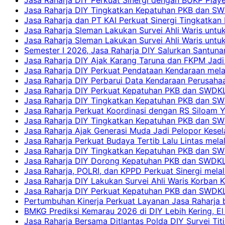
Jasa Raharja DIY Tingkatkan Kepatuhan PKB dan SW
Jasa Raharja dan PT KAI Perkuat Sinergi Tingkatkan 
Jasa Raharja Sleman Lakukan Survei Ahli Waris unt
Jasa Raharja Sleman Lakukan Survei Ahli Waris unt
Semester I 2026, Jasa Raharja DIY Salurkan Santun
Jasa Raharja DIY Ajak Karang Taruna dan FKPM Jadi 
Jasa Raharja DIY Perkuat Pendataan Kendaraan mela
Jasa Raharja DIY Perbarui Data Kendaraan Perusahaa
Jasa Raharja DIY Perkuat Kepatuhan PKB dan SWDKL
Jasa Raharja DIY Tingkatkan Kepatuhan PKB dan SWD
Jasa Raharja Perkuat Koordinasi dengan RS Siloam 
Jasa Raharja DIY Tingkatkan Kepatuhan PKB dan SW
Jasa Raharja Ajak Generasi Muda Jadi Pelopor Kesel
Jasa Raharja Perkuat Budaya Tertib Lalu Lintas mela
Jasa Raharja DIY Tingkatkan Kepatuhan PKB dan SWD
Jasa Raharja DIY Dorong Kepatuhan PKB dan SWDKLLJ
Jasa Raharja, POLRI, dan KPPD Perkuat Sinergi mela
Jasa Raharja DIY Lakukan Survei Ahli Waris Korban 
Jasa Raharja DIY Perkuat Kepatuhan PKB dan SWDKL
Pertumbuhan Kinerja Perkuat Layanan Jasa Raharja 
BMKG Prediksi Kemarau 2026 di DIY Lebih Kering, El 
Jasa Raharja Bersama Ditlantas Polda DIY Survei Ti