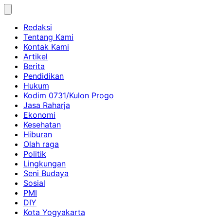
Skip
to
Redaksi
content
Tentang Kami
Kontak Kami
Artikel
Berita
Pendidikan
Hukum
Kodim 0731/Kulon Progo
Jasa Raharja
Ekonomi
Kesehatan
Hiburan
Olah raga
Politik
Lingkungan
Seni Budaya
Sosial
PMI
DIY
Kota Yogyakarta