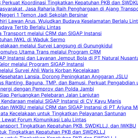
RB Perkuat Koordinasi Tingkatkan Kepatuhan PKB dan SWDK
asyarakat, Jasa Raharja Raih Penghargaan di Ajang Transp
egeri 1 Temon Jadi Sekolah Bersinar
khiri Lawan Arus, Wujudkan Budaya Keselamatan Berlalu Lin
aya Tertib Berlalu Lintas
a Transport melalui CRM dan SIGAP Instansi
atuhan IWKL di Waduk Sermo
celakaan melalui Survei Langsung di Gunungkidul
rgomulyo Utama Trans melalui Program CRM
AP Instansi dan Layanan Jemput Bola di PT Natural Nusant
elor melalui Program SIGAP Instansi
elalui Survei Ahli Waris Korban Kecelakaan
 Kesehatan Lansia, Dorong Peningkatan Anggaran JSLU
s Ranting, Baguna, TMP, dan Bamusi, Perkuat Pengabdian 
Sinergi dengan Pemprov dan Polda Jambi
 Siap Perjuangkan Pelebaran Jalan Lanjutan
 Kendaraan melalui SIGAP Instansi di CV Kayu Manis
an IWKBU melalui CRM dan SIGAP Instansi di PT Arjuna Mi
Data Kecelakaan untuk Tingkatkan Pelayanan Santunan
i Lewat Forum Komunikasi Lalu Lintas
 Transport Tingkatkan Kepatuhan PKB, SWDKLLJ, dan IWKBU
untuk Tingkatkan Kepatuhan PKB dan SWDKLLJ
yen untuk Tingkatkan Kepatuhan PKB dan SWDKLLJ