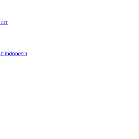
port
uh Indonesia