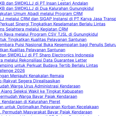
PKB dan SWDKLLJ di PT Insan Lestari Andalan
 PKB dan SWDKLLJ di Dua Kalurahan Gunungkidul
Angkutan Umum Abadi melalui Program CRM
 melalui CRM dan SIGAP Instansi di PT Karya Jasa Trans
erkuat Sinergi Tingkatkan Keselamatan Berlalu Lintas
ns Sejahtera melalui Kegiatan CRM
an Raya melalui Program CSV TJSL di Gunungkidul
tuk Tingkatkan Kualitas Pelayanan Santunan
embara Puisi Nasional Buka Kesempatan bagi Penulis Selur
tkan Kualitas Pelayanan Santunan
dan SWDKLLJ di PT Sharp Electronics Indonesia
a melalui Rekonsiliasi Data Guarantee Letter
mping untuk Perkuat Budaya Tertib Berlalu Lintas
allenge 2026
ngan Menjauhi Kenakalan Remaja
ro-Rakyat Segera Direalisasikan
mudah Warga Urus Administrasi Kendaraan
 Ajang Seleksi Wakil ke Tingkat Kabupaten
 Permudah Warga Bayar Pajak Kendaraan
 Kendaraan di Kalurahan Pleret
an untuk Optimalkan Pelayanan Korban Kecelakaan
, Permudah Masyarakat Bayar Pajak Kendaraan