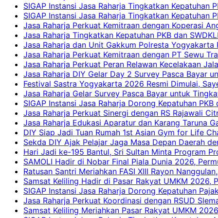
SIGAP Instansi Jasa Raharja Tingkatkan Kepatuhan 
SIGAP Instansi Jasa Raharja Tingkatkan Kepatuhan
Jasa Raharja Perkuat Kemitraan dengan Koperasi 
Jasa Raharja Tingkatkan Kepatuhan PKB dan SWDKLLJ
Jasa Raharja dan Unit Gakkum Polresta Yogyakarta P
Jasa Raharja Perkuat Kemitraan dengan PT Sewu Tra
Jasa Raharja Perkuat Peran Relawan Kecelakaan Jal
Jasa Raharja DIY Gelar Day 2 Survey Pasca Bayar un
Festival Sastra Yogyakarta 2026 Resmi Dimulai, Say
Jasa Raharja Gelar Survey Pasca Bayar untuk Tingka
SIGAP Instansi Jasa Raharja Dorong Kepatuhan PKB 
Jasa Raharja Perkuat Sinergi dengan RS Rajawali Citr
Jasa Raharja Edukasi Aparatur dan Karang Taruna Ga
DIY Siap Jadi Tuan Rumah 1st Asian Gym for Life Ch
Sekda DIY Ajak Pelajar Jaga Masa Depan Daerah de
Hari Jadi ke-195 Bantul, Sri Sultan Minta Program P
SAMOLI Hadir di Nobar Final Piala Dunia 2026, Per
Ratusan Santri Meriahkan FASI XIII Rayon Nanggulan,
Samsat Keliling Hadir di Pasar Rakyat UMKM 2026,
SIGAP Instansi Jasa Raharja Dorong Kepatuhan Pajak
Jasa Raharja Perkuat Koordinasi dengan RSUD Slem
Samsat Keliling Meriahkan Pasar Rakyat UMKM 2026