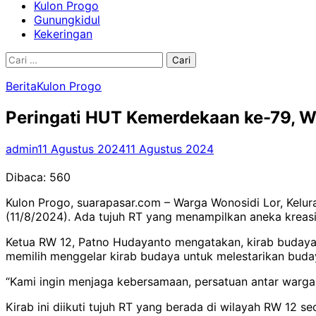
Kulon Progo
Gunungkidul
Kekeringan
Cari
untuk:
Berita
Kulon Progo
Peringati HUT Kemerdekaan ke-79, W
admin
11 Agustus 2024
11 Agustus 2024
Dibaca:
560
Kulon Progo, suarapasar.com – Warga Wonosidi Lor, Kel
(11/8/2024). Ada tujuh RT yang menampilkan aneka kreasi
Ketua RW 12, Patno Hudayanto mengatakan, kirab budaya i
memilih menggelar kirab budaya untuk melestarikan buda
“Kami ingin menjaga kebersamaan, persatuan antar warga un
Kirab ini diikuti tujuh RT yang berada di wilayah RW 12 