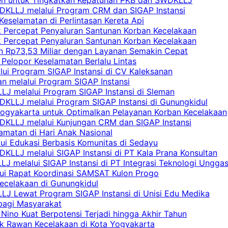
DKLLJ melalui Program CRM dan SIGAP Instansi
Keselamatan di Perlintasan Kereta Api
uk Percepat Penyaluran Santunan Korban Kecelakaan
uk Percepat Penyaluran Santunan Korban Kecelakaan
an Rp73,53 Miliar dengan Layanan Semakin Cepat
Pelopor Keselamatan Berlalu Lintas
lui Program SIGAP Instansi di CV Kaleksanan
n melalui Program SIGAP Instansi
LJ melalui Program SIGAP Instansi di Sleman
KLLJ melalui Program SIGAP Instansi di Gunungkidul
Yogyakarta untuk Optimalkan Pelayanan Korban Kecelakaan
DKLLJ melalui Kunjungan CRM dan SIGAP Instansi
amatan di Hari Anak Nasional
lui Edukasi Berbasis Komunitas di Sedayu
KLLJ melalui SIGAP Instansi di PT Kala Prana Konsultan
 melalui SIGAP Instansi di PT Integrasi Teknologi Ungga
lui Rapat Koordinasi SAMSAT Kulon Progo
Kecelakaan di Gunungkidul
LJ Lewat Program SIGAP Instansi di Unisi Edu Medika
bagi Masyarakat
Nino Kuat Berpotensi Terjadi hingga Akhir Tahun
tik Rawan Kecelakaan di Kota Yogyakarta