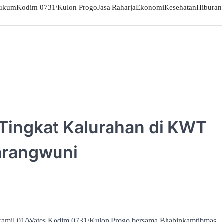
ukum
Kodim 0731/Kulon Progo
Jasa Raharja
Ekonomi
Kesehatan
Hiburan
Tingkat Kalurahan di KWT
arangwuni
ramil 01/Wates Kodim 0731/Kulon Progo bersama Bhabinkamtibmas