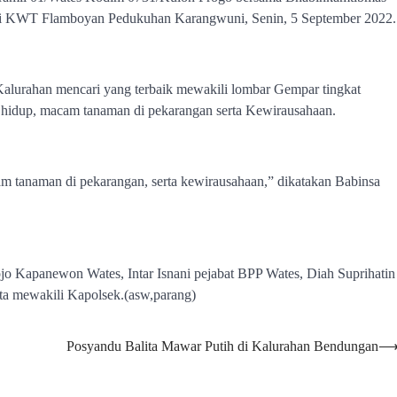
n di KWT Flamboyan Pedukuhan Karangwuni, Senin, 5 September 2022.
Kalurahan mencari yang terbaik mewakili lombar Gempar tingkat
r hidup, macam tanaman di pekarangan serta Kewirausahaan.
cam tanaman di pekarangan, serta kewirausahaan,” dikatakan Babinsa
ojo Kapanewon Wates, Intar Isnani pejabat BPP Wates, Diah Suprihatin
hta mewakili Kapolsek.(asw,parang)
Posyandu Balita Mawar Putih di Kalurahan Bendungan