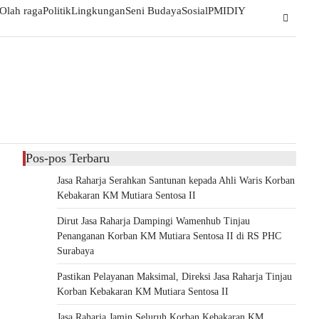
Olah raga
Politik
Lingkungan
Seni Budaya
Sosial
PMI
DIY
Pos-pos Terbaru
Jasa Raharja Serahkan Santunan kepada Ahli Waris Korban
Kebakaran KM Mutiara Sentosa II
Dirut Jasa Raharja Dampingi Wamenhub Tinjau
Penanganan Korban KM Mutiara Sentosa II di RS PHC
Surabaya
Pastikan Pelayanan Maksimal, Direksi Jasa Raharja Tinjau
Korban Kebakaran KM Mutiara Sentosa II
Jasa Raharja Jamin Seluruh Korban Kebakaran KM