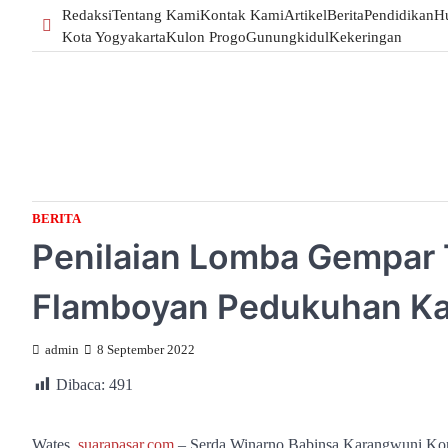
Skip
Redaksi
Tentang Kami
Kontak Kami
Artikel
Berita
Pendidikan
H
to
Kota Yogyakarta
Kulon Progo
Gunungkidul
Kekeringan
content
BERITA
Penilaian Lomba Gempar 
Flamboyan Pedukuhan K
admin
8 September 2022
Dibaca:
491
Wates,
suarapasar.com
– Serda Winarno Babinsa Karangwuni Ko