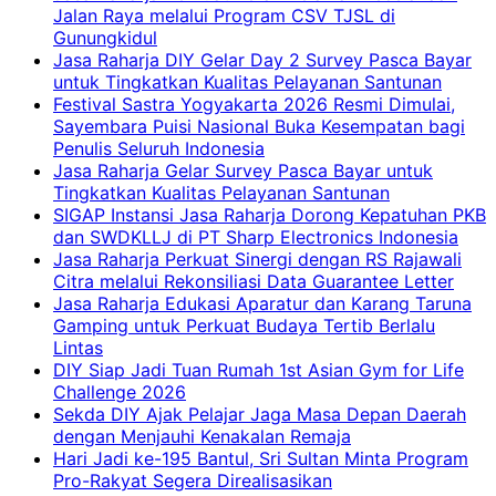
Jalan Raya melalui Program CSV TJSL di
Gunungkidul
Jasa Raharja DIY Gelar Day 2 Survey Pasca Bayar
untuk Tingkatkan Kualitas Pelayanan Santunan
Festival Sastra Yogyakarta 2026 Resmi Dimulai,
Sayembara Puisi Nasional Buka Kesempatan bagi
Penulis Seluruh Indonesia
Jasa Raharja Gelar Survey Pasca Bayar untuk
Tingkatkan Kualitas Pelayanan Santunan
SIGAP Instansi Jasa Raharja Dorong Kepatuhan PKB
dan SWDKLLJ di PT Sharp Electronics Indonesia
Jasa Raharja Perkuat Sinergi dengan RS Rajawali
Citra melalui Rekonsiliasi Data Guarantee Letter
Jasa Raharja Edukasi Aparatur dan Karang Taruna
Gamping untuk Perkuat Budaya Tertib Berlalu
Lintas
DIY Siap Jadi Tuan Rumah 1st Asian Gym for Life
Challenge 2026
Sekda DIY Ajak Pelajar Jaga Masa Depan Daerah
dengan Menjauhi Kenakalan Remaja
Hari Jadi ke-195 Bantul, Sri Sultan Minta Program
Pro-Rakyat Segera Direalisasikan