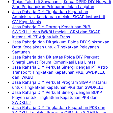
Tinjau Talud di Sawahan II, Ketua DPRD DIY Nuryadi
Siap Perjuangkan Pelebaran Jalan Lanjutan
Jasa Raharja DIY Tingkatkan Kepatuhan
Administrasi Kendaraan melalui SIGAP Instansi di
CV Kayu Manis
Jasa Raharja DIY Dorong Kepatuhan PKB,
SWDKLLJ, dan IWKBU melalui CRM dan SIGAP
Instansi di PT Arjuna Mir Trans
Jasa Raharja dan Ditgakkum Polda DIY Sinkronkan
Data Kecelakaan untuk Tingkatkan Pelayanan
Santunan
Jasa Raharja dan Ditlantas Polda DIY Perkuat
Sinergi Lewat Forum Komunikasi Lalu Lintas
Jasa Raharja DIY Perkuat Sinergi dengan PT Astro
Transport Tingkatkan Kepatuhan PKB, SWDKLLJ,
dan IWKBU
Jasa Raharja DIY Perkuat Program SIGAP Instansi
untuk Tingkatkan Kepatuhan PKB dan SWDKLLJ
Jasa Raharja DIY Perkuat Sinergi dengan BUKP
Playen untuk Tingkatkan Kepatuhan PKB dan
SWDKLLJ
Jasa Raharja DIY Tingkatkan Kepatuhan PKB dan
SWDKLLJ melalui Program CRM dan SIGAP Instansi