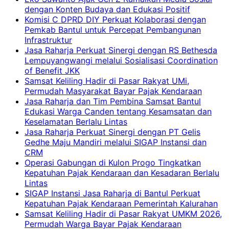
dengan Konten Budaya dan Edukasi Positif
Komisi C DPRD DIY Perkuat Kolaborasi dengan
Pemkab Bantul untuk Percepat Pembangunan
Infrastruktur
Jasa Raharja Perkuat Sinergi dengan RS Bethesda
Lempuyangwangi melalui Sosialisasi Coordination
of Benefit JKK
Samsat Keliling Hadir di Pasar Rakyat UMi,
Permudah Masyarakat Bayar Pajak Kendaraan
Jasa Raharja dan Tim Pembina Samsat Bantul
Edukasi Warga Canden tentang Kesamsatan dan
Keselamatan Berlalu Lintas
Jasa Raharja Perkuat Sinergi dengan PT Gelis
Gedhe Maju Mandiri melalui SIGAP Instansi dan
CRM
Operasi Gabungan di Kulon Progo Tingkatkan
Kepatuhan Pajak Kendaraan dan Kesadaran Berlalu
Lintas
SIGAP Instansi Jasa Raharja di Bantul Perkuat
Kepatuhan Pajak Kendaraan Pemerintah Kalurahan
Samsat Keliling Hadir di Pasar Rakyat UMKM 2026,
Permudah Warga Bayar Pajak Kendaraan