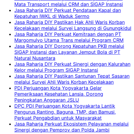
Mata Transport melalui CRM dan SIGAP Instansi
Jasa Raharja DIY Perkuat Pendataan Kapal dan
Kepatuhan IWKL di Waduk Sermo
Jasa Raharja DIY Pastikan Hak Ahli Waris Korban
Kecelakaan melalui Survei Langsung di Gunungkidul
Jasa Raharja DIY Perkuat Kemitraan dengan PT
Margomulyo Utama Trans melalui Program CRM
Jasa Raharja DIY Dorong Kepatuhan PKB melalui
SIGAP Instansi dan Layanan Jemput Bola di PT
Natural Nusantara
Jasa Raharja DIY Perkuat Sinergi dengan Kalurahan
Kelor melalui Program SIGAP Instansi
Jasa Raharja DIY Pastikan Santunan Tepat Sasaran
melalui Survei Ahli Waris Korban Kecelakaan
PDI Perjuangan Kota Yogyakarta Gelar
Pemeriksaan Kesehatan Lansia, Dorong
Peningkatan Anggaran JSLU
DPC PDI Perjuangan Kota Yogyakarta Lantik
Pengurus Ranting, Baguna, TMP, dan Bamusi,
Perkuat Pengabdian untuk Masyarakat
Jasa Raharja Perkuat Ekosistem Pelayanan melalui
Sinergi dengan Pemprov dan Polda Jambi