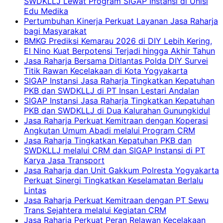
SWDKLLJ Lewat Program SIGAP Instansi di Unisi
Edu Medika
Pertumbuhan Kinerja Perkuat Layanan Jasa Raharja
bagi Masyarakat
BMKG Prediksi Kemarau 2026 di DIY Lebih Kering,
El Nino Kuat Berpotensi Terjadi hingga Akhir Tahun
Jasa Raharja Bersama Ditlantas Polda DIY Survei
Titik Rawan Kecelakaan di Kota Yogyakarta
SIGAP Instansi Jasa Raharja Tingkatkan Kepatuhan
PKB dan SWDKLLJ di PT Insan Lestari Andalan
SIGAP Instansi Jasa Raharja Tingkatkan Kepatuhan
PKB dan SWDKLLJ di Dua Kalurahan Gunungkidul
Jasa Raharja Perkuat Kemitraan dengan Koperasi
Angkutan Umum Abadi melalui Program CRM
Jasa Raharja Tingkatkan Kepatuhan PKB dan
SWDKLLJ melalui CRM dan SIGAP Instansi di PT
Karya Jasa Transport
Jasa Raharja dan Unit Gakkum Polresta Yogyakarta
Perkuat Sinergi Tingkatkan Keselamatan Berlalu
Lintas
Jasa Raharja Perkuat Kemitraan dengan PT Sewu
Trans Sejahtera melalui Kegiatan CRM
Jasa Raharja Perkuat Peran Relawan Kecelakaan