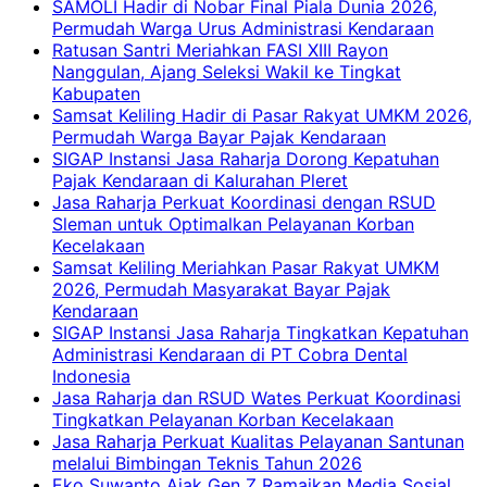
SAMOLI Hadir di Nobar Final Piala Dunia 2026,
Permudah Warga Urus Administrasi Kendaraan
Ratusan Santri Meriahkan FASI XIII Rayon
Nanggulan, Ajang Seleksi Wakil ke Tingkat
Kabupaten
Samsat Keliling Hadir di Pasar Rakyat UMKM 2026,
Permudah Warga Bayar Pajak Kendaraan
SIGAP Instansi Jasa Raharja Dorong Kepatuhan
Pajak Kendaraan di Kalurahan Pleret
Jasa Raharja Perkuat Koordinasi dengan RSUD
Sleman untuk Optimalkan Pelayanan Korban
Kecelakaan
Samsat Keliling Meriahkan Pasar Rakyat UMKM
2026, Permudah Masyarakat Bayar Pajak
Kendaraan
SIGAP Instansi Jasa Raharja Tingkatkan Kepatuhan
Administrasi Kendaraan di PT Cobra Dental
Indonesia
Jasa Raharja dan RSUD Wates Perkuat Koordinasi
Tingkatkan Pelayanan Korban Kecelakaan
Jasa Raharja Perkuat Kualitas Pelayanan Santunan
melalui Bimbingan Teknis Tahun 2026
Eko Suwanto Ajak Gen Z Ramaikan Media Sosial