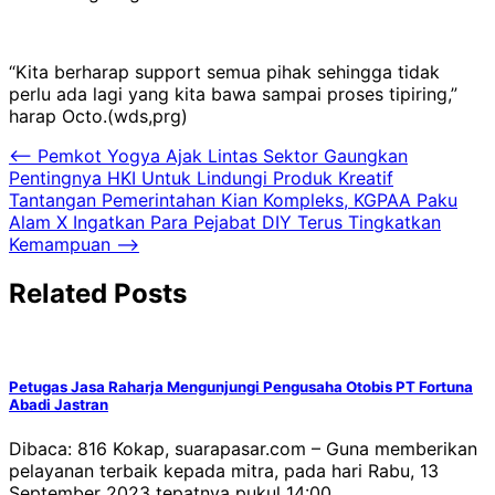
“Kita berharap support semua pihak sehingga tidak
perlu ada lagi yang kita bawa sampai proses tipiring,”
harap Octo.(wds,prg)
Navigasi
⟵
Pemkot Yogya Ajak Lintas Sektor Gaungkan
Pentingnya HKI Untuk Lindungi Produk Kreatif
pos
Tantangan Pemerintahan Kian Kompleks, KGPAA Paku
Alam X Ingatkan Para Pejabat DIY Terus Tingkatkan
Kemampuan
⟶
Related Posts
Petugas Jasa Raharja Mengunjungi Pengusaha Otobis PT Fortuna
Abadi Jastran
Dibaca: 816 Kokap, suarapasar.com – Guna memberikan
pelayanan terbaik kepada mitra, pada hari Rabu, 13
September 2023 tepatnya pukul 14:00…