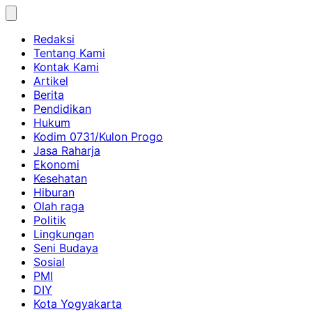
Skip
to
Redaksi
content
Tentang Kami
Kontak Kami
Artikel
Berita
Pendidikan
Hukum
Kodim 0731/Kulon Progo
Jasa Raharja
Ekonomi
Kesehatan
Hiburan
Olah raga
Politik
Lingkungan
Seni Budaya
Sosial
PMI
DIY
Kota Yogyakarta