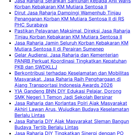
Jasa Raharja Serahkan Santunan kepada Ahli Waris
Korban Kebakaran KM Mutiara Sentosa II
Dirut Jasa Raharja Dampingi Wamenhub Tinjau
Penanganan Korban KM Mutiara Sentosa II di RS
PHC Surabaya
Pastikan Pelayanan Maksimal, Direksi Jasa Raharja
Tinjau Korban Kebakaran KM Mutiara Sentosa II
Jasa Raharja Jamin Seluruh Korban Kebakaran KM
Mutiara Sentosa II di Perairan Sumenep
Gelar Audiensi, Jasa Raharja dan Kementerian
PANRB Perkuat Koordinasi Tingkatkan Kepatuhan
PKB dan SWDKLLJ
Berkontribusi terhadap Keselamatan dan Mobilitas
Masyarakat, Jasa Raharja Raih Penghargaan di
Ajang Transportasi Indonesia Awards 2026
YIA Gandeng BNN DIY Edukasi Pelajar, Dorong
SMK Negeri 1 Temon Jadi Sekolah Bersinar
Jasa Raharja dan Korlantas Polri Ajak Masyarakat
Akhiri Lawan Arus, Wujudkan Budaya Keselamatan
Berlalu Lintas
Jasa Raharja DIY Ajak Masyarakat Sleman Bangun
Budaya Tertib Berlalu Lintas
Jasa Raharja DIY Tingkatkan Sinergi dengan PO