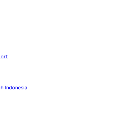
port
uh Indonesia