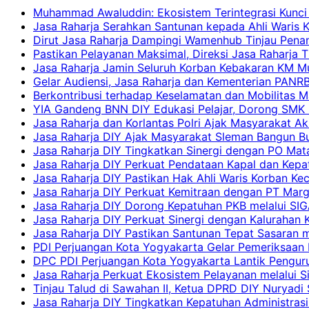
Muhammad Awaluddin: Ekosistem Terintegrasi Kunci
Jasa Raharja Serahkan Santunan kepada Ahli Waris 
Dirut Jasa Raharja Dampingi Wamenhub Tinjau Pena
Pastikan Pelayanan Maksimal, Direksi Jasa Raharja 
Jasa Raharja Jamin Seluruh Korban Kebakaran KM Mut
Gelar Audiensi, Jasa Raharja dan Kementerian PAN
Berkontribusi terhadap Keselamatan dan Mobilitas M
YIA Gandeng BNN DIY Edukasi Pelajar, Dorong SMK N
Jasa Raharja dan Korlantas Polri Ajak Masyarakat A
Jasa Raharja DIY Ajak Masyarakat Sleman Bangun Bud
Jasa Raharja DIY Tingkatkan Sinergi dengan PO Mat
Jasa Raharja DIY Perkuat Pendataan Kapal dan Kep
Jasa Raharja DIY Pastikan Hak Ahli Waris Korban Ke
Jasa Raharja DIY Perkuat Kemitraan dengan PT Ma
Jasa Raharja DIY Dorong Kepatuhan PKB melalui SIG
Jasa Raharja DIY Perkuat Sinergi dengan Kalurahan K
Jasa Raharja DIY Pastikan Santunan Tepat Sasaran m
PDI Perjuangan Kota Yogyakarta Gelar Pemeriksaan
DPC PDI Perjuangan Kota Yogyakarta Lantik Penguru
Jasa Raharja Perkuat Ekosistem Pelayanan melalui 
Tinjau Talud di Sawahan II, Ketua DPRD DIY Nuryadi
Jasa Raharja DIY Tingkatkan Kepatuhan Administrasi