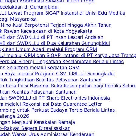
lui Rapat Koordinasi SAMSAT Kulon Progo
Kecelakaan di Gunungkidul
LJ Lewat Program SIGAP Instansi di Unisi Edu Medika
bagi Masyarakat
Nino Kuat Berpotensi Terjadi hingga Akhir Tahun
tik Rawan Kecelakaan di Kota Yogyakarta
PKB dan SWDKLLJ di PT Insan Lestari Andalan
 PKB dan SWDKLLJ di Dua Kalurahan Gunungkidul
Angkutan Umum Abadi melalui Program CRM
 melalui CRM dan SIGAP Instansi di PT Karya Jasa Trans
erkuat Sinergi Tingkatkan Keselamatan Berlalu Lintas
ns Sejahtera melalui Kegiatan CRM
an Raya melalui Program CSV TJSL di Gunungkidul
tuk Tingkatkan Kualitas Pelayanan Santunan
embara Puisi Nasional Buka Kesempatan bagi Penulis Selur
tkan Kualitas Pelayanan Santunan
dan SWDKLLJ di PT Sharp Electronics Indonesia
a melalui Rekonsiliasi Data Guarantee Letter
mping untuk Perkuat Budaya Tertib Berlalu Lintas
allenge 2026
ngan Menjauhi Kenakalan Remaja
ro-Rakyat Segera Direalisasikan
mudah Warga Urus Administrasi Kendaraan