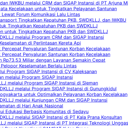
an IWKBU melalui CRM dan SIGAP Instansi di PT Arjuna Mi
Data Kecelakaan untuk Tingkatkan Pelayanan Santunan
i Lewat Forum Komunikasi Lalu Lintas
 Transport Tingkatkan Kepatuhan PKB, SWDKLLJ, dan IWKBU
untuk Tingkatkan Kepatuhan PKB dan SWDKLLJ
yen untuk Tingkatkan Kepatuhan PKB dan SWDKLLJ
DKLLJ melalui Program CRM dan SIGAP Instansi
Keselamatan di Perlintasan Kereta Api
uk Percepat Penyaluran Santunan Korban Kecelakaan
uk Percepat Penyaluran Santunan Korban Kecelakaan
an Rp73,53 Miliar dengan Layanan Semakin Cepat
Pelopor Keselamatan Berlalu Lintas
lui Program SIGAP Instansi di CV Kaleksanan
n melalui Program SIGAP Instansi
LJ melalui Program SIGAP Instansi di Sleman
KLLJ melalui Program SIGAP Instansi di Gunungkidul
Yogyakarta untuk Optimalkan Pelayanan Korban Kecelakaan
DKLLJ melalui Kunjungan CRM dan SIGAP Instansi
amatan di Hari Anak Nasional
lui Edukasi Berbasis Komunitas di Sedayu
KLLJ melalui SIGAP Instansi di PT Kala Prana Konsultan
 melalui SIGAP Instansi di PT Integrasi Teknologi Ungga