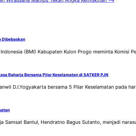
irian Wirausaha Mampu Tekan Angka Kemiskinan
⟶
to Dibebaskan
a Indonesia (BMI) Kabupaten Kulon Progo meminta Komisi
Jasa Raharja Bersama Pilar Keselamatan di SATKER PJN
nwil D.I.Yogyakarta bersama 5 Pilar Keselamatan pada hari
satan
rja Samsat Bantul, Hendratno Bagus Sutanto, menjadi nara