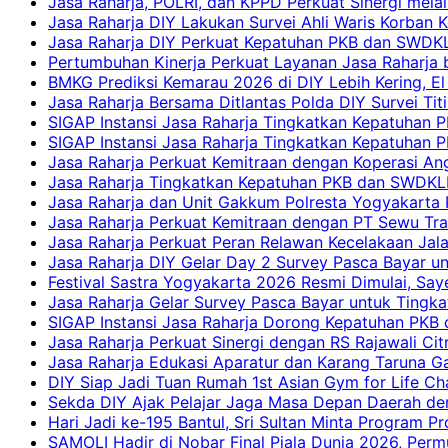
Jasa Raharja, POLRI, dan KPPD Perkuat Sinergi mela
Jasa Raharja DIY Lakukan Survei Ahli Waris Korban 
Jasa Raharja DIY Perkuat Kepatuhan PKB dan SWDKL
Pertumbuhan Kinerja Perkuat Layanan Jasa Raharja 
BMKG Prediksi Kemarau 2026 di DIY Lebih Kering, El 
Jasa Raharja Bersama Ditlantas Polda DIY Survei Ti
SIGAP Instansi Jasa Raharja Tingkatkan Kepatuhan 
SIGAP Instansi Jasa Raharja Tingkatkan Kepatuhan
Jasa Raharja Perkuat Kemitraan dengan Koperasi 
Jasa Raharja Tingkatkan Kepatuhan PKB dan SWDKLLJ
Jasa Raharja dan Unit Gakkum Polresta Yogyakarta P
Jasa Raharja Perkuat Kemitraan dengan PT Sewu Tra
Jasa Raharja Perkuat Peran Relawan Kecelakaan Jal
Jasa Raharja DIY Gelar Day 2 Survey Pasca Bayar un
Festival Sastra Yogyakarta 2026 Resmi Dimulai, Say
Jasa Raharja Gelar Survey Pasca Bayar untuk Tingka
SIGAP Instansi Jasa Raharja Dorong Kepatuhan PKB 
Jasa Raharja Perkuat Sinergi dengan RS Rajawali Citr
Jasa Raharja Edukasi Aparatur dan Karang Taruna Ga
DIY Siap Jadi Tuan Rumah 1st Asian Gym for Life Ch
Sekda DIY Ajak Pelajar Jaga Masa Depan Daerah de
Hari Jadi ke-195 Bantul, Sri Sultan Minta Program P
SAMOLI Hadir di Nobar Final Piala Dunia 2026, Per