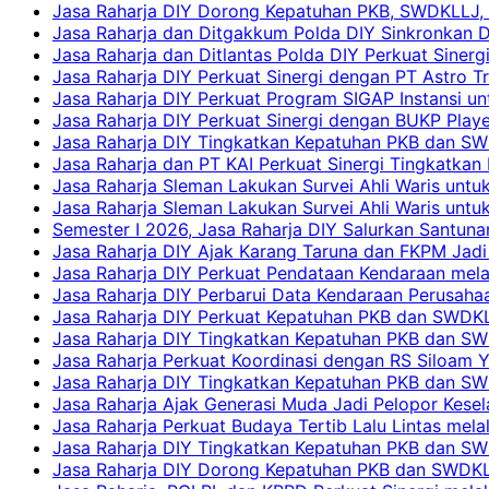
Jasa Raharja DIY Dorong Kepatuhan PKB, SWDKLLJ, d
Jasa Raharja dan Ditgakkum Polda DIY Sinkronkan 
Jasa Raharja dan Ditlantas Polda DIY Perkuat Sinerg
Jasa Raharja DIY Perkuat Sinergi dengan PT Astro
Jasa Raharja DIY Perkuat Program SIGAP Instansi 
Jasa Raharja DIY Perkuat Sinergi dengan BUKP Pla
Jasa Raharja DIY Tingkatkan Kepatuhan PKB dan SW
Jasa Raharja dan PT KAI Perkuat Sinergi Tingkatkan 
Jasa Raharja Sleman Lakukan Survei Ahli Waris unt
Jasa Raharja Sleman Lakukan Survei Ahli Waris unt
Semester I 2026, Jasa Raharja DIY Salurkan Santun
Jasa Raharja DIY Ajak Karang Taruna dan FKPM Jadi 
Jasa Raharja DIY Perkuat Pendataan Kendaraan mela
Jasa Raharja DIY Perbarui Data Kendaraan Perusahaa
Jasa Raharja DIY Perkuat Kepatuhan PKB dan SWDKL
Jasa Raharja DIY Tingkatkan Kepatuhan PKB dan SWD
Jasa Raharja Perkuat Koordinasi dengan RS Siloam 
Jasa Raharja DIY Tingkatkan Kepatuhan PKB dan SW
Jasa Raharja Ajak Generasi Muda Jadi Pelopor Kesel
Jasa Raharja Perkuat Budaya Tertib Lalu Lintas mela
Jasa Raharja DIY Tingkatkan Kepatuhan PKB dan SWD
Jasa Raharja DIY Dorong Kepatuhan PKB dan SWDKLLJ