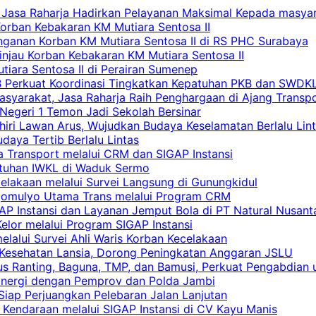
 Jasa Raharja Hadirkan Pelayanan Maksimal Kepada masya
Korban Kebakaran KM Mutiara Sentosa II
nganan Korban KM Mutiara Sentosa II di RS PHC Surabaya
Tinjau Korban Kebakaran KM Mutiara Sentosa II
iara Sentosa II di Perairan Sumenep
RB Perkuat Koordinasi Tingkatkan Kepatuhan PKB dan SWDK
asyarakat, Jasa Raharja Raih Penghargaan di Ajang Transp
egeri 1 Temon Jadi Sekolah Bersinar
khiri Lawan Arus, Wujudkan Budaya Keselamatan Berlalu Lin
aya Tertib Berlalu Lintas
a Transport melalui CRM dan SIGAP Instansi
atuhan IWKL di Waduk Sermo
celakaan melalui Survei Langsung di Gunungkidul
rgomulyo Utama Trans melalui Program CRM
AP Instansi dan Layanan Jemput Bola di PT Natural Nusant
elor melalui Program SIGAP Instansi
elalui Survei Ahli Waris Korban Kecelakaan
 Kesehatan Lansia, Dorong Peningkatan Anggaran JSLU
s Ranting, Baguna, TMP, dan Bamusi, Perkuat Pengabdian 
Sinergi dengan Pemprov dan Polda Jambi
 Siap Perjuangkan Pelebaran Jalan Lanjutan
 Kendaraan melalui SIGAP Instansi di CV Kayu Manis