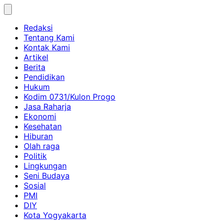
Skip
to
Redaksi
content
Tentang Kami
Kontak Kami
Artikel
Berita
Pendidikan
Hukum
Kodim 0731/Kulon Progo
Jasa Raharja
Ekonomi
Kesehatan
Hiburan
Olah raga
Politik
Lingkungan
Seni Budaya
Sosial
PMI
DIY
Kota Yogyakarta