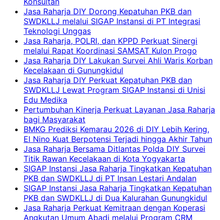
Konsultan
Jasa Raharja DIY Dorong Kepatuhan PKB dan
SWDKLLJ melalui SIGAP Instansi di PT Integrasi
Teknologi Unggas
Jasa Raharja, POLRI, dan KPPD Perkuat Sinergi
melalui Rapat Koordinasi SAMSAT Kulon Progo
Jasa Raharja DIY Lakukan Survei Ahli Waris Korban
Kecelakaan di Gunungkidul
Jasa Raharja DIY Perkuat Kepatuhan PKB dan
SWDKLLJ Lewat Program SIGAP Instansi di Unisi
Edu Medika
Pertumbuhan Kinerja Perkuat Layanan Jasa Raharja
bagi Masyarakat
BMKG Prediksi Kemarau 2026 di DIY Lebih Kering,
El Nino Kuat Berpotensi Terjadi hingga Akhir Tahun
Jasa Raharja Bersama Ditlantas Polda DIY Survei
Titik Rawan Kecelakaan di Kota Yogyakarta
SIGAP Instansi Jasa Raharja Tingkatkan Kepatuhan
PKB dan SWDKLLJ di PT Insan Lestari Andalan
SIGAP Instansi Jasa Raharja Tingkatkan Kepatuhan
PKB dan SWDKLLJ di Dua Kalurahan Gunungkidul
Jasa Raharja Perkuat Kemitraan dengan Koperasi
Angkutan Umum Abadi melalui Program CRM