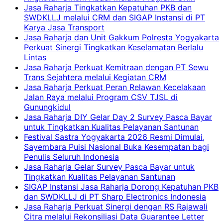
Jasa Raharja Tingkatkan Kepatuhan PKB dan
SWDKLLJ melalui CRM dan SIGAP Instansi di PT
Karya Jasa Transport
Jasa Raharja dan Unit Gakkum Polresta Yogyakarta
Perkuat Sinergi Tingkatkan Keselamatan Berlalu
Lintas
Jasa Raharja Perkuat Kemitraan dengan PT Sewu
Trans Sejahtera melalui Kegiatan CRM
Jasa Raharja Perkuat Peran Relawan Kecelakaan
Jalan Raya melalui Program CSV TJSL di
Gunungkidul
Jasa Raharja DIY Gelar Day 2 Survey Pasca Bayar
untuk Tingkatkan Kualitas Pelayanan Santunan
Festival Sastra Yogyakarta 2026 Resmi Dimulai,
Sayembara Puisi Nasional Buka Kesempatan bagi
Penulis Seluruh Indonesia
Jasa Raharja Gelar Survey Pasca Bayar untuk
Tingkatkan Kualitas Pelayanan Santunan
SIGAP Instansi Jasa Raharja Dorong Kepatuhan PKB
dan SWDKLLJ di PT Sharp Electronics Indonesia
Jasa Raharja Perkuat Sinergi dengan RS Rajawali
Citra melalui Rekonsiliasi Data Guarantee Letter