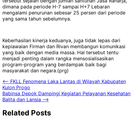
tersebut sejalan dengan jumlah santunan Jasa Raharja,
dimana pada periode H-7 sampai H+7 Lebaran
mengalami penurunan sebesar 25 persen dari periode
yang sama tahun sebelumnya.
Keberhasilan kinerja keduanya, juga tidak lepas dari
kepiawaian Firman dan Rivan membangun komunikasi
yang baik dengan media massa. Hal tersebut tentu
menjadi penting dalam rangka mensosialisasikan
program-program yang berdampak baik bagi
masyarakat dan negara.(prg)
Navigasi
⟵
FKLL Fenomena Laka Lantas di Wilayah Kabupaten
Kulon Progo
pos
Babinsa Depok Dampingi Kegiatan Pelayanan Kesehatan
Balita dan Lansia
⟶
Related Posts