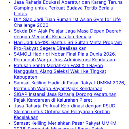
Jasa Raharja Edukasi Aparatur dan Karang Taruna
Gamping untuk Perkuat Budaya Tertib Berlalu
Lintas
DIY Siap Jadi Tuan Rumah 1st Asian Gym for Life
Challenge 2026
Sekda DIY Ajak Pelajar Jaga Masa Depan Daerah
dengan Menjauhi Kenakalan Remaja
Hari Jadi ke-195 Bantul, Sri Sultan Minta Program
Pro-Rakyat Segera Direalisasikan
SAMOLI Hadir di Nobar Final Piala Dunia 2026,
Permudah Warga Urus Administrasi Kendaraan
Ratusan Santri Meriahkan FASI XIII Rayon
Nanggulan, Ajang Seleksi Wakil ke Tingkat
Kabupaten
Samsat Keliling Hadir di Pasar Rakyat UMKM 2026,
Permudah Warga Bayar Pajak Kendaraan
SIGAP Instansi Jasa Raharja Dorong Kepatuhan
Pajak Kendaraan di Kalurahan Pleret
Jasa Raharja Perkuat Koordinasi dengan RSUD
Sleman untuk Optimalkan Pelayanan Korban
Kecelakaan
Samsat Keliling Meriahkan Pasar Rakyat UMKM
2026, Permudah Masyarakat Bayar Pajak