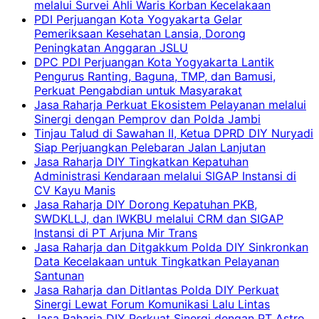
melalui Survei Ahli Waris Korban Kecelakaan
PDI Perjuangan Kota Yogyakarta Gelar
Pemeriksaan Kesehatan Lansia, Dorong
Peningkatan Anggaran JSLU
DPC PDI Perjuangan Kota Yogyakarta Lantik
Pengurus Ranting, Baguna, TMP, dan Bamusi,
Perkuat Pengabdian untuk Masyarakat
Jasa Raharja Perkuat Ekosistem Pelayanan melalui
Sinergi dengan Pemprov dan Polda Jambi
Tinjau Talud di Sawahan II, Ketua DPRD DIY Nuryadi
Siap Perjuangkan Pelebaran Jalan Lanjutan
Jasa Raharja DIY Tingkatkan Kepatuhan
Administrasi Kendaraan melalui SIGAP Instansi di
CV Kayu Manis
Jasa Raharja DIY Dorong Kepatuhan PKB,
SWDKLLJ, dan IWKBU melalui CRM dan SIGAP
Instansi di PT Arjuna Mir Trans
Jasa Raharja dan Ditgakkum Polda DIY Sinkronkan
Data Kecelakaan untuk Tingkatkan Pelayanan
Santunan
Jasa Raharja dan Ditlantas Polda DIY Perkuat
Sinergi Lewat Forum Komunikasi Lalu Lintas
Jasa Raharja DIY Perkuat Sinergi dengan PT Astro