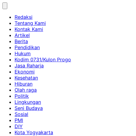
Skip
to
Redaksi
content
Tentang Kami
Kontak Kami
Artikel
Berita
Pendidikan
Hukum
Kodim 0731/Kulon Progo
Jasa Raharja
Ekonomi
Kesehatan
Hiburan
Olah raga
Politik
Lingkungan
Seni Budaya
Sosial
PMI
DIY
Kota Yogyakarta