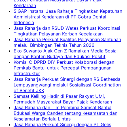
Kendaraan
SIGAP Instansi Jasa Raharja Tingkatkan Kepatuhan
Administrasi Kendaraan di PT Cobra Dental
Indonesia
Jasa Raharja dan RSUD Wates Perkuat Koordinasi
Tingkatkan Pelayanan Korban Kecelakaan
Jasa Raharja Perkuat Kualitas Pelayanan Santunan
melalui Bimbingan Teknis Tahun 2026
Eko Suwanto Ajak Gen Z Ramaikan Media Sosial
dengan Konten Budaya dan Edukasi Positif
Komisi C DPRD DIY Perkuat Kolaborasi dengan
Pemkab Bantul untuk Percepat Pembangunan
Infrastruktur
Jasa Raharja Perkuat Sinergi dengan RS Bethesda
Lempuyangwangi melalui Sosialisasi Coordination
of Benefit JKK
Samsat Keliling Hadir di Pasar Rakyat UMi,
Permudah Masyarakat Bayar Pajak Kendaraan
Jasa Raharja dan Tim Pembina Samsat Bantul
Edukasi Warga Canden tentang Kesamsatan dan
Keselamatan Berlalu Lintas
Jasa Raharja Perkuat Sinergi dengan PT Gelis