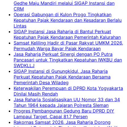
Gedhe Maju Mandiri melalui SIGAP Instansi dan
CRM
Operasi Gabungan di Kulon Progo Tingkatkan
Kepatuhan Pajak Kendaraan dan Kesadaran Berlalu
Lintas
SIGAP Instansi Jasa Raharja di Bantul Perkuat
Kepatuhan Pajak Kendaraan Pemerintah Kalurahan
Samsat Keliling Hadir di Pasar Rakyat UMKM 2026,
Permudah Warga Bayar Pajak Kendaraan
Jasa Raharja Perkuat Sinergi dengan PO Putra
Pancasari untuk Tingkatkan Kepatuhan IWKBU dan
SWDKLLJ
SIGAP Instansi di Gunungkidul, Jasa Raharja
Perkuat Kepatuhan Pajak Kendaraan Bersama
Pemerintah Desa Wiladeg
Keterwakilan Perempuan di DPRD Kota Yogyakarta
Dinilai Masih Rendah
Jasa Raharja Sosialisasikan UU Nomor 33 dan 34
Tahun 1964 kepada Jajaran Polresta Sleman
Progres Pembangunan Gedung Baru DPRD DIY
Lampaui Target, Capai 81,7 Persen
Rakornas Samsat 2026, Jasa Raharja Dorong