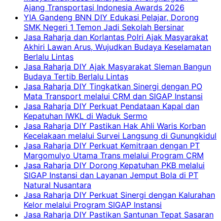
Ajang Transportasi Indonesia Awards 2026
YIA Gandeng BNN DIY Edukasi Pelajar, Dorong
SMK Negeri 1 Temon Jadi Sekolah Bersinar
Jasa Raharja dan Korlantas Polri Ajak Masyarakat
Akhiri Lawan Arus, Wujudkan Budaya Keselamatan
Berlalu Lintas
Jasa Raharja DIY Ajak Masyarakat Sleman Bangun
Budaya Tertib Berlalu Lintas
Jasa Raharja DIY Tingkatkan Sinergi dengan PO
Mata Transport melalui CRM dan SIGAP Instansi
Jasa Raharja DIY Perkuat Pendataan Kapal dan
Kepatuhan IWKL di Waduk Sermo
Jasa Raharja DIY Pastikan Hak Ahli Waris Korban
Kecelakaan melalui Survei Langsung di Gunungkidul
Jasa Raharja DIY Perkuat Kemitraan dengan PT
Margomulyo Utama Trans melalui Program CRM
Jasa Raharja DIY Dorong Kepatuhan PKB melalui
SIGAP Instansi dan Layanan Jemput Bola di PT
Natural Nusantara
Jasa Raharja DIY Perkuat Sinergi dengan Kalurahan
Kelor melalui Program SIGAP Instansi
Jasa Raharja DIY Pastikan Santunan Tepat Sasaran