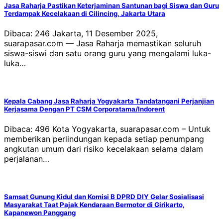
Jasa Raharja Pastikan Keterjaminan Santunan bagi Siswa dan Guru
Terdampak Kecelakaan di Cilincing, Jakarta Utara
Dibaca: 246 Jakarta, 11 Desember 2025,
suarapasar.com — Jasa Raharja memastikan seluruh
siswa-siswi dan satu orang guru yang mengalami luka-
luka…
Kepala Cabang Jasa Raharja Yogyakarta Tandatangani Perjanjian
Kerjasama Dengan PT CSM Corporatama/Indorent
Dibaca: 496 Kota Yogyakarta, suarapasar.com – Untuk
memberikan perlindungan kepada setiap penumpang
angkutan umum dari risiko kecelakaan selama dalam
perjalanan…
Samsat Gunung Kidul dan Komisi B DPRD DIY Gelar Sosialisasi
Masyarakat Taat Pajak Kendaraan Bermotor di Girikarto,
Kapanewon Panggang