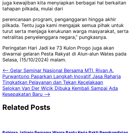
juga kewajiban kita menyiapkan berbagai hal berkaitan
tahapan pilkada, mulai dari
perencanaan program, penganggaran hingga akhir
pilkada. Tentu juga kami mengajak semua pihak untuk
turut serta menjaga kerukunan warga masyarakat, serta
netralitas penyelenggara negara,” pungkasnya.
Peringatan Hari Jadi ke 73 Kulon Progo juga akan
diwarnai gelaran Pesta Rakyat di Alun-alun Wates pada
Selasa, (15/10/2024) malam.
Navigasi
⟵
Gelar Seminar Nasional Bersama MTI, Rivan A.
Purwantono Paparkan Langkah Inovatif Jasa Raharja
pos
Tingkatkan Pelayanan dan Tekan Kecelakaan
Selokan Van Der Wicjk Dibuka Kembali Sampai Ada
Kesepakatan Baru
⟶
Related Posts
Babinsa Jatirejo Bersama Warga Bantu Kerja Bakti Pengkondisian