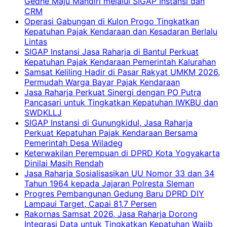
Gedhe Maju Mandiri melalui SIGAP Instansi dan
CRM
Operasi Gabungan di Kulon Progo Tingkatkan
Kepatuhan Pajak Kendaraan dan Kesadaran Berlalu
Lintas
SIGAP Instansi Jasa Raharja di Bantul Perkuat
Kepatuhan Pajak Kendaraan Pemerintah Kalurahan
Samsat Keliling Hadir di Pasar Rakyat UMKM 2026,
Permudah Warga Bayar Pajak Kendaraan
Jasa Raharja Perkuat Sinergi dengan PO Putra
Pancasari untuk Tingkatkan Kepatuhan IWKBU dan
SWDKLLJ
SIGAP Instansi di Gunungkidul, Jasa Raharja
Perkuat Kepatuhan Pajak Kendaraan Bersama
Pemerintah Desa Wiladeg
Keterwakilan Perempuan di DPRD Kota Yogyakarta
Dinilai Masih Rendah
Jasa Raharja Sosialisasikan UU Nomor 33 dan 34
Tahun 1964 kepada Jajaran Polresta Sleman
Progres Pembangunan Gedung Baru DPRD DIY
Lampaui Target, Capai 81,7 Persen
Rakornas Samsat 2026, Jasa Raharja Dorong
Integrasi Data untuk Tingkatkan Kepatuhan Wajib