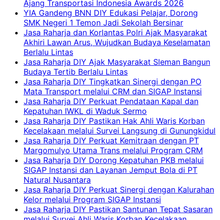
Ajang Transportasi Indonesia Awards 2026
YIA Gandeng BNN DIY Edukasi Pelajar, Dorong
SMK Negeri 1 Temon Jadi Sekolah Bersinar
Jasa Raharja dan Korlantas Polri Ajak Masyarakat
Akhiri Lawan Arus, Wujudkan Budaya Keselamatan
Berlalu Lintas
Jasa Raharja DIY Ajak Masyarakat Sleman Bangun
Budaya Tertib Berlalu Lintas
Jasa Raharja DIY Tingkatkan Sinergi dengan PO
Mata Transport melalui CRM dan SIGAP Instansi
Jasa Raharja DIY Perkuat Pendataan Kapal dan
Kepatuhan IWKL di Waduk Sermo
Jasa Raharja DIY Pastikan Hak Ahli Waris Korban
Kecelakaan melalui Survei Langsung di Gunungkidul
Jasa Raharja DIY Perkuat Kemitraan dengan PT
Margomulyo Utama Trans melalui Program CRM
Jasa Raharja DIY Dorong Kepatuhan PKB melalui
SIGAP Instansi dan Layanan Jemput Bola di PT
Natural Nusantara
Jasa Raharja DIY Perkuat Sinergi dengan Kalurahan
Kelor melalui Program SIGAP Instansi
Jasa Raharja DIY Pastikan Santunan Tepat Sasaran
melalui Survei Ahli Waris Korban Kecelakaan