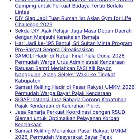
Gamping untuk Perkuat Budaya Tertib Berlalu
Lintas
DIY Siap Jadi Tuan Rumah 1st Asian Gym for Life
Challenge 2026
Sekda DIY Ajak Pelajar Jaga Masa Depan Daerah
dengan Menjauhi Kenakalan Remaja
Hari Jadi ke-195 Bantul, Sri Sultan Minta Program
Pro-Rakyat Segera Direalisasikan
SAMOLI Hadir di Nobar Final Piala Dunia 2026,
Permudah Warga Urus Administrasi Kendaraan
Ratusan Santri Meriahkan FASI XIII Rayon
Nanggulan, Ajang Seleksi Wakil ke Tingkat
Kabupaten
Samsat Keliling Hadir di Pasar Rakyat UMKM 2026,
Permudah Warga Bayar Pajak Kendaraan
SIGAP Instansi Jasa Raharja Dorong Kepatuhan
Pajak Kendaraan di Kalurahan Pleret
Jasa Raharja Perkuat Koordinasi dengan RSUD
Sleman untuk Optimalkan Pelayanan Korban
Kecelakaan
Samsat Keliling Meriahkan Pasar Rakyat UMKM
2026, Permudah Masyarakat Bayar Pajak