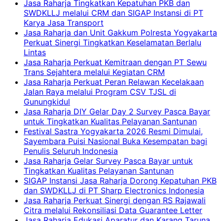
Jasa Raharja Tingkatkan Kepatuhan PKB dan
SWDKLLJ melalui CRM dan SIGAP Instansi di PT
Karya Jasa Transport
Jasa Raharja dan Unit Gakkum Polresta Yogyakarta
Perkuat Sinergi Tingkatkan Keselamatan Berlalu
Lintas
Jasa Raharja Perkuat Kemitraan dengan PT Sewu
Trans Sejahtera melalui Kegiatan CRM
Jasa Raharja Perkuat Peran Relawan Kecelakaan
Jalan Raya melalui Program CSV TJSL di
Gunungkidul
Jasa Raharja DIY Gelar Day 2 Survey Pasca Bayar
untuk Tingkatkan Kualitas Pelayanan Santunan
Festival Sastra Yogyakarta 2026 Resmi Dimulai,
Sayembara Puisi Nasional Buka Kesempatan bagi
Penulis Seluruh Indonesia
Jasa Raharja Gelar Survey Pasca Bayar untuk
Tingkatkan Kualitas Pelayanan Santunan
SIGAP Instansi Jasa Raharja Dorong Kepatuhan PKB
dan SWDKLLJ di PT Sharp Electronics Indonesia
Jasa Raharja Perkuat Sinergi dengan RS Rajawali
Citra melalui Rekonsiliasi Data Guarantee Letter
Jasa Raharja Edukasi Aparatur dan Karang Taruna