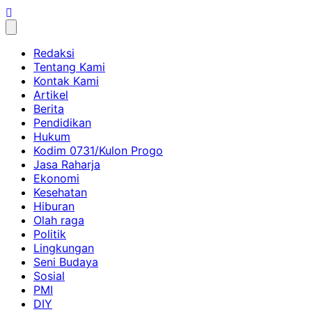
Skip
to
content
Redaksi
Tentang Kami
Kontak Kami
Artikel
Berita
Pendidikan
Hukum
Kodim 0731/Kulon Progo
Jasa Raharja
Ekonomi
Kesehatan
Hiburan
Olah raga
Politik
Lingkungan
Seni Budaya
Sosial
PMI
DIY