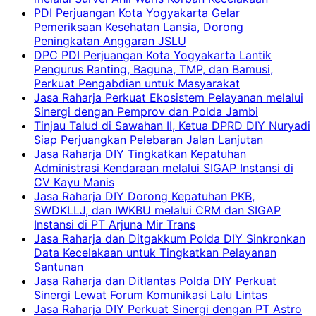
PDI Perjuangan Kota Yogyakarta Gelar
Pemeriksaan Kesehatan Lansia, Dorong
Peningkatan Anggaran JSLU
DPC PDI Perjuangan Kota Yogyakarta Lantik
Pengurus Ranting, Baguna, TMP, dan Bamusi,
Perkuat Pengabdian untuk Masyarakat
Jasa Raharja Perkuat Ekosistem Pelayanan melalui
Sinergi dengan Pemprov dan Polda Jambi
Tinjau Talud di Sawahan II, Ketua DPRD DIY Nuryadi
Siap Perjuangkan Pelebaran Jalan Lanjutan
Jasa Raharja DIY Tingkatkan Kepatuhan
Administrasi Kendaraan melalui SIGAP Instansi di
CV Kayu Manis
Jasa Raharja DIY Dorong Kepatuhan PKB,
SWDKLLJ, dan IWKBU melalui CRM dan SIGAP
Instansi di PT Arjuna Mir Trans
Jasa Raharja dan Ditgakkum Polda DIY Sinkronkan
Data Kecelakaan untuk Tingkatkan Pelayanan
Santunan
Jasa Raharja dan Ditlantas Polda DIY Perkuat
Sinergi Lewat Forum Komunikasi Lalu Lintas
Jasa Raharja DIY Perkuat Sinergi dengan PT Astro