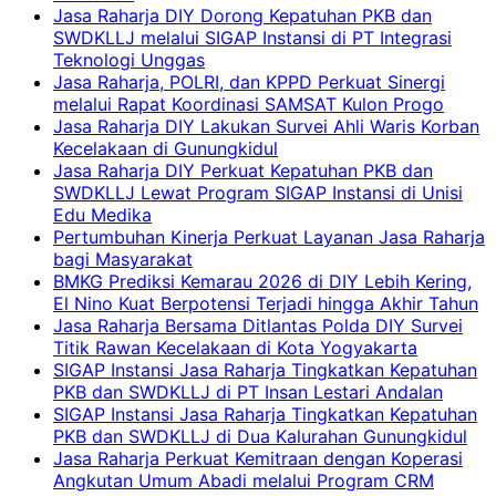
Jasa Raharja DIY Dorong Kepatuhan PKB dan
SWDKLLJ melalui SIGAP Instansi di PT Integrasi
Teknologi Unggas
Jasa Raharja, POLRI, dan KPPD Perkuat Sinergi
melalui Rapat Koordinasi SAMSAT Kulon Progo
Jasa Raharja DIY Lakukan Survei Ahli Waris Korban
Kecelakaan di Gunungkidul
Jasa Raharja DIY Perkuat Kepatuhan PKB dan
SWDKLLJ Lewat Program SIGAP Instansi di Unisi
Edu Medika
Pertumbuhan Kinerja Perkuat Layanan Jasa Raharja
bagi Masyarakat
BMKG Prediksi Kemarau 2026 di DIY Lebih Kering,
El Nino Kuat Berpotensi Terjadi hingga Akhir Tahun
Jasa Raharja Bersama Ditlantas Polda DIY Survei
Titik Rawan Kecelakaan di Kota Yogyakarta
SIGAP Instansi Jasa Raharja Tingkatkan Kepatuhan
PKB dan SWDKLLJ di PT Insan Lestari Andalan
SIGAP Instansi Jasa Raharja Tingkatkan Kepatuhan
PKB dan SWDKLLJ di Dua Kalurahan Gunungkidul
Jasa Raharja Perkuat Kemitraan dengan Koperasi
Angkutan Umum Abadi melalui Program CRM