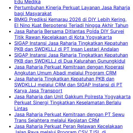
Edu Medika
Pertumbuhan Kinerja Perkuat Layanan Jasa Raharja
bagi Masyarakat
BMKG Prediksi Kemarau 2026 di DIY Lebih Kering,
El Nino Kuat Berpotensi Terjadi hingga Akhir Tahun
Jasa Raharja Bersama Ditlantas Polda DIY Survei
Titik Rawan Kecelakaan di Kota Yogyakarta
SIGAP Instansi Jasa Raharja Tingkatkan Kepatuhan
PKB dan SWDKLLJ di PT Insan Lestari Andalan
SIGAP Instansi Jasa Raharja Tingkatkan Kepatuhan
PKB dan SWDKLLJ di Dua Kalurahan Gunungkidul
Jasa Raharja Perkuat Kemitraan dengan Koperasi
Angkutan Umum Abadi melalui Program CRM
Jasa Raharja Tingkatkan Kepatuhan PKB dan
SWDKLLJ melalui CRM dan SIGAP Instansi di PT
Karya Jasa Transport
Jasa Raharja dan Unit Gakkum Polresta Yogyakarta
Perkuat Sinergi Tingkatkan Keselamatan Berlalu
Lintas
Jasa Raharja Perkuat Kemitraan dengan PT Sewu
Trans Sejahtera melalui Kegiatan CRM
Jasa Raharja Perkuat Peran Relawan Kecelakaan
Jalan Raya melalui Program CSV TJSL di