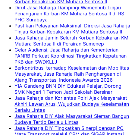
Korban Kebakaran KM Mutiara Sentosa II
Dirut Jasa Raharja Dampingi Wamenhub Tinjau
Penanganan Korban KM Mutiara Sentosa II di RS
PHC Surabaya
Pastikan Pelayanan Maksimal, Direksi Jasa Raharja
Tinjau Korban Kebakaran KM Mutiara Sentosa II
Jasa Raharja Jamin Seluruh Korban Kebakaran KM
Mutiara Sentosa II di Perairan Sumenep
Gelar Audiensi, Jasa Raharja dan Kementerian
PANRB Perkuat Koordinasi Tingkatkan Kepatuhan
PKB dan SWDKLLJ
Berkontribusi terhadap Keselamatan dan Mobilitas
Masyarakat, Jasa Raharja Raih Penghargaan di
Ajang Transportasi Indonesia Awards 2026
YIA Gandeng BNN DIY Edukasi Pelajar, Dorong
SMK Negeri 1 Temon Jadi Sekolah Bersinar
Jasa Raharja dan Korlantas Polri Ajak Masyarakat
Akhiri Lawan Arus, Wujudkan Budaya Keselamatan
Berlalu Lintas
Jasa Raharja DIY Ajak Masyarakat Sleman Bangun
Budaya Tertib Berlalu Lintas
Jasa Raharja DIY Tingkatkan Sinergi dengan PO
Mata Transport melalui CRM dan SIGAP Instansi