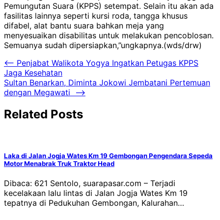
Pemungutan Suara (KPPS) setempat. Selain itu akan ada
fasilitas lainnya seperti kursi roda, tangga khusus
difabel, alat bantu suara bahkan meja yang
menyesuaikan disabilitas untuk melakukan pencoblosan.
Semuanya sudah dipersiapkan,”ungkapnya.(wds/drw)
Navigasi
⟵
Penjabat Walikota Yogya Ingatkan Petugas KPPS
Jaga Kesehatan
pos
Sultan Benarkan, Diminta Jokowi Jembatani Pertemuan
dengan Megawati
⟶
Related Posts
Laka di Jalan Jogja Wates Km 19 Gembongan Pengendara Sepeda
Motor Menabrak Truk Traktor Head
Dibaca: 621 Sentolo, suarapasar.com – Terjadi
kecelakaan lalu lintas di Jalan Jogja Wates Km 19
tepatnya di Pedukuhan Gembongan, Kalurahan…