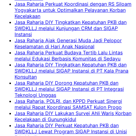
Jasa Raharja Perkuat Koordinasi dengan RS Siloam
Yogyakarta untuk Optimalkan Pelayanan Korban
Kecelakaan
Jasa Raharja DIY Tingkatkan Kepatuhan PKB dan
SWDKLLJ melalui Kunjungan CRM dan SIGAP
Instansi
Jasa Raharja Ajak Generasi Muda Jadi Pelopor
Keselamatan di Hari Anak Nasional
Jasa Raharja Perkuat Budaya Tertib Lalu Lintas
melalui Edukasi Berbasis Komunitas di Sedayu
Jasa Raharja DIY Tingkatkan Kepatuhan PKB dan
SWDKLLJ melalui SIGAP Instansi di PT Kala Prana
Konsultan
Jasa Raharja DIY Dorong Kepatuhan PKB dan
SWDKLLJ melalui SIGAP Instansi di PT Integrasi
Teknologi Unggas
Jasa Raharja, POLRI, dan KPPD Perkuat Sinergi
melalui Rapat Koordinasi SAMSAT Kulon Progo
Jasa Raharja DIY Lakukan Survei Ahli Waris Korban
Kecelakaan di Gunungkidul
Jasa Raharja DIY Perkuat Kepatuhan PKB dan
SWDKLLJ Lewat Program SIGAP Instansi di Unisi