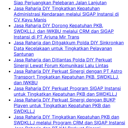
Siap Perjuangkan Pelebaran Jalan Lanjutan
Jasa Raharja DIY Tingkatkan Kepatuhan
Administrasi Kendaraan melalui SIGAP Instansi di
CV Kayu Manis
Jasa Raharja DIY Dorong Kepatuhan PKB,
SWDKLLJ, dan IWKBU melalui CRM dan SIGAP
Instansi di PT Arjuna Mir Trans
Jasa Raharja dan Ditgakkum Polda DIY Sinkronkan
Data Kecelakaan untuk Tingkatkan Pelayanan
Santunan
Jasa Raharja dan Ditlantas Polda DIY Perkuat
Sinergi Lewat Forum Komunikasi Lalu Lintas
Jasa Raharja DIY Perkuat Sinergi dengan PT Astro
Transport Tingkatkan Kepatuhan PKB, SWDKLLJ,
dan IWKBU
Jasa Raharja DIY Perkuat Program SIGAP Instansi
untuk Tingkatkan Kepatuhan PKB dan SWDKLLJ
Jasa Raharja DIY Perkuat Sinergi dengan BUKP
Playen untuk Tingkatkan Kepatuhan PKB dan
SWDKLLJ
Jasa Raharja DIY Tingkatkan Kepatuhan PKB dan
SWDKLLJ melalui Program CRM dan SIGAP Instansi