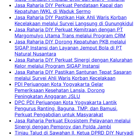
Jasa Raharja DIY Perkuat Pendataan Kapal dan
Kepatuhan IWKL di Waduk Sermo
Jasa Raharja DIY Pastikan Hak Ahli Waris Korban
Kecelakaan melalui Survei Langsung di Gunungkidul
Jasa Raharja DIY Perkuat Kemitraan dengan PT
Margomulyo Utama Trans melalui Program CRM
Jasa Raharja DIY Dorong Kepatuhan PKB melalui
SIGAP Instansi dan Layanan Jemput Bola di PT
Natural Nusantara
Jasa Raharja DIY Perkuat Sinergi dengan Kalurahan
Kelor melalui Program SIGAP Instansi
Jasa Raharja DIY Pastikan Santunan Tepat Sasaran
melalui Survei Ahli Waris Korban Kecelakaan
PDI Perjuangan Kota Yogyakarta Gelar
Pemeriksaan Kesehatan Lansia, Dorong
Peningkatan Anggaran JSLU
DPC PDI Perjuangan Kota Yogyakarta Lantik
Pengurus Ranting, Baguna, TMP, dan Bamusi,
Perkuat Pengabdian untuk Masyarakat
Jasa Raharja Perkuat Ekosistem Pelayanan melalui
Sinergi dengan Pemprov dan Polda Jambi
Tinjau Talud di Sawahan II, Ketua DPRD DIY Nuryadi