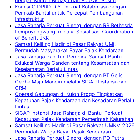
dengan Konten Budaya dan Edukasi Positif
Komisi C DPRD DIY Perkuat Kolaborasi dengan
Pemkab Bantul untuk Percepat Pembangunan
Infrastruktur
Jasa Raharja Perkuat Sinergi dengan RS Bethesda
Lempuyangwangi melalui Sosialisasi Coordination
of Benefit JKK
Samsat Keliling Hadir di Pasar Rakyat UMi,
Permudah Masyarakat Bayar Pajak Kendaraan
Jasa Raharja dan Tim Pembina Samsat Bantul
Edukasi Warga Canden tentang Kesamsatan dan
Keselamatan Berlalu Lintas
Jasa Raharja Perkuat Sinergi dengan PT Gelis
Gedhe Maju Mandiri melalui SIGAP Instansi dan
CRM
Operasi Gabungan di Kulon Progo Tingkatkan
Kepatuhan Pajak Kendaraan dan Kesadaran Berlalu
Lintas
SIGAP Instansi Jasa Raharja di Bantul Perkuat
Kepatuhan Pajak Kendaraan Pemerintah Kalurahan
Samsat Keliling Hadir di Pasar Rakyat UMKM 2026,
Permudah Warga Bayar Pajak Kendaraan
Jasa Raharja Perkuat Sinergi dengan PO Putra