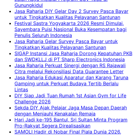
Gunungkidul
Jasa Raharja DIY Gelar Day 2 Survey Pasca Bayar
untuk Tingkatkan Kualitas Pelayanan Santunan
Festival Sastra Yogyakarta 2026 Resmi Dimulai,
Sayembara Puisi Nasional Buka Kesempatan bagi
Penulis Seluruh Indonesia
Jasa Raharja Gelar Survey Pasca Bayar untuk
Tingkatkan Kualitas Pelayanan Santunan
SIGAP Instansi Jasa Raharja Dorong Kepatuhan PKB
dan SWDKLLJ di PT Sharp Electronics Indonesia
Jasa Raharja Perkuat Sinergi dengan RS Rajawali
Citra melalui Rekonsiliasi Data Guarantee Letter
Jasa Raharja Edukasi Aparatur dan Karang Taruna
Gamping untuk Perkuat Budaya Tertib Berlalu
Lintas
DIY Siap Jadi Tuan Rumah 1st Asian Gym for Life
Challenge 2026
Sekda DIY Ajak Pelajar Jaga Masa Depan Daerah
dengan Menjauhi Kenakalan Remaja
Hari Jadi ke-195 Bantul, Sri Sultan Minta Program
Pro-Rakyat Segera Direalisasikan
SAMOLI Hadir di Nobar Final Piala Dunia 2026,