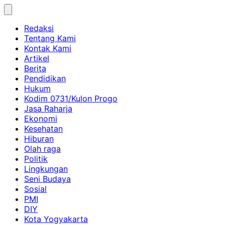
Skip
to
Redaksi
content
Tentang Kami
Kontak Kami
Artikel
Berita
Pendidikan
Hukum
Kodim 0731/Kulon Progo
Jasa Raharja
Ekonomi
Kesehatan
Hiburan
Olah raga
Politik
Lingkungan
Seni Budaya
Sosial
PMI
DIY
Kota Yogyakarta