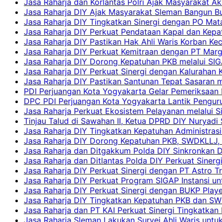
Jasa Raharja dan Korlantas Polri Ajak Masyarakat A
Jasa Raharja DIY Ajak Masyarakat Sleman Bangun Bud
Jasa Raharja DIY Tingkatkan Sinergi dengan PO Mat
Jasa Raharja DIY Perkuat Pendataan Kapal dan Kep
Jasa Raharja DIY Pastikan Hak Ahli Waris Korban Ke
Jasa Raharja DIY Perkuat Kemitraan dengan PT Ma
Jasa Raharja DIY Dorong Kepatuhan PKB melalui SIG
Jasa Raharja DIY Perkuat Sinergi dengan Kalurahan K
Jasa Raharja DIY Pastikan Santunan Tepat Sasaran m
PDI Perjuangan Kota Yogyakarta Gelar Pemeriksaan
DPC PDI Perjuangan Kota Yogyakarta Lantik Penguru
Jasa Raharja Perkuat Ekosistem Pelayanan melalui 
Tinjau Talud di Sawahan II, Ketua DPRD DIY Nuryadi
Jasa Raharja DIY Tingkatkan Kepatuhan Administrasi
Jasa Raharja DIY Dorong Kepatuhan PKB, SWDKLLJ, d
Jasa Raharja dan Ditgakkum Polda DIY Sinkronkan 
Jasa Raharja dan Ditlantas Polda DIY Perkuat Sinerg
Jasa Raharja DIY Perkuat Sinergi dengan PT Astro
Jasa Raharja DIY Perkuat Program SIGAP Instansi 
Jasa Raharja DIY Perkuat Sinergi dengan BUKP Pla
Jasa Raharja DIY Tingkatkan Kepatuhan PKB dan SW
Jasa Raharja dan PT KAI Perkuat Sinergi Tingkatkan 
Jasa Raharja Sleman Lakukan Survei Ahli Waris unt