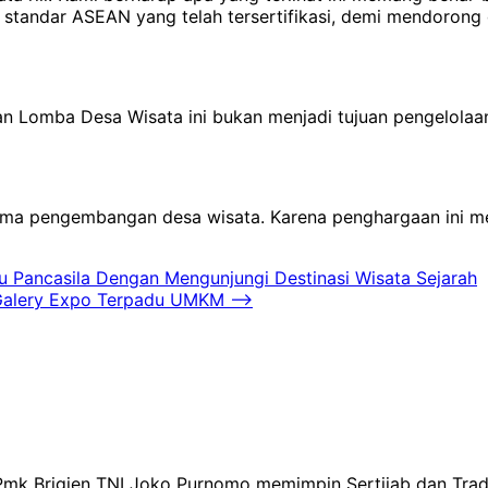
tandar ASEAN yang telah tersertifikasi, demi mendorong d
 Lomba Desa Wisata ini bukan menjadi tujuan pengelolaan 
tama pengembangan desa wisata. Karena penghargaan ini me
 Pancasila Dengan Mengunjungi Destinasi Wisata Sejarah
 Galery Expo Terpadu UMKM
⟶
Pmk Brigjen TNI Joko Purnomo memimpin Sertijab dan Tra