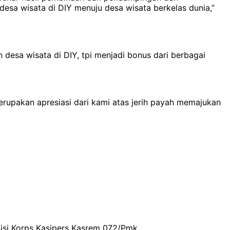
esa wisata di DIY menuju desa wisata berkelas dunia,”
desa wisata di DIY, tpi menjadi bonus dari berbagai
rupakan apresiasi dari kami atas jerih payah memajukan
disi Korps Kasipers Kasrem 072/Pmk…