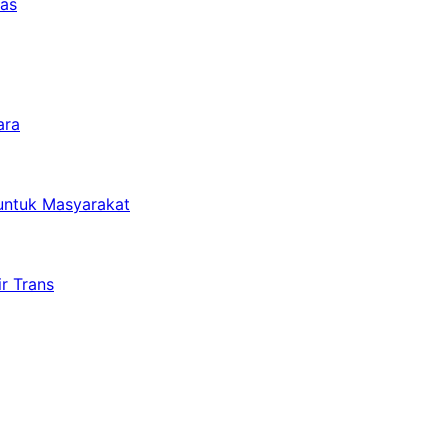
tas
ara
untuk Masyarakat
r Trans