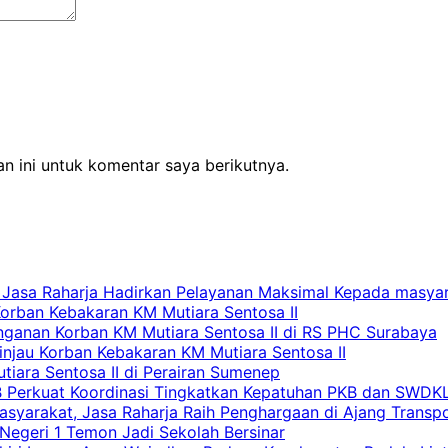
n ini untuk komentar saya berikutnya.
 Jasa Raharja Hadirkan Pelayanan Maksimal Kepada masya
Korban Kebakaran KM Mutiara Sentosa II
nganan Korban KM Mutiara Sentosa II di RS PHC Surabaya
Tinjau Korban Kebakaran KM Mutiara Sentosa II
iara Sentosa II di Perairan Sumenep
RB Perkuat Koordinasi Tingkatkan Kepatuhan PKB dan SWDK
asyarakat, Jasa Raharja Raih Penghargaan di Ajang Transp
egeri 1 Temon Jadi Sekolah Bersinar