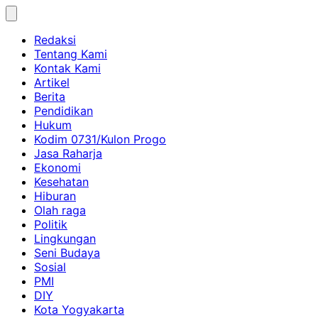
Skip
to
Redaksi
content
Tentang Kami
Kontak Kami
Artikel
Berita
Pendidikan
Hukum
Kodim 0731/Kulon Progo
Jasa Raharja
Ekonomi
Kesehatan
Hiburan
Olah raga
Politik
Lingkungan
Seni Budaya
Sosial
PMI
DIY
Kota Yogyakarta