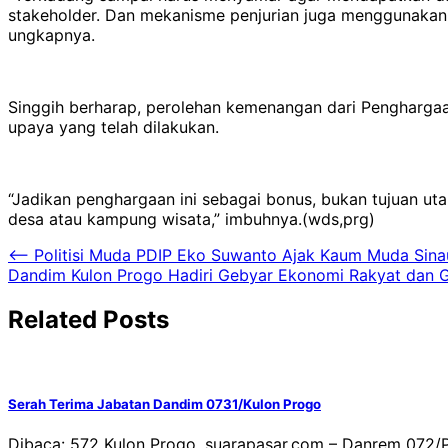
stakeholder. Dan mekanisme penjurian juga menggunakan s
ungkapnya.
Singgih berharap, perolehan kemenangan dari Penghargaan
upaya yang telah dilakukan.
“Jadikan penghargaan ini sebagai bonus, bukan tujuan u
desa atau kampung wisata,” imbuhnya.(wds,prg)
Navigasi
⟵
Politisi Muda PDIP Eko Suwanto Ajak Kaum Muda Sinau
Dandim Kulon Progo Hadiri Gebyar Ekonomi Rakyat dan
pos
Related Posts
Serah Terima Jabatan Dandim 0731/Kulon Progo
Dibaca: 572 Kulon Progo, suarapasar.com – Danrem 072/