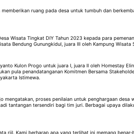
 memberikan ruang pada desa untuk tumbuh dan berkemba
esa Wisata Tingkat DIY Tahun 2023 kepada para pemenang.
 Wisata Bendung Gunungkidul, juara III oleh Kampung Wisat
to Kulon Progo untuk juara I, juara II oleh Homestay Eling
kukan pula penandatanganan Komitmen Bersama Stakehold
yakarta Istimewa.
rjo mengatakan, proses penilaian untuk penghargaan desa w
di tantangan tersendiri bagi tim juri. Berbagai upaya dilak
 riil. Kami berharap apa yang terlihat ini memang benar