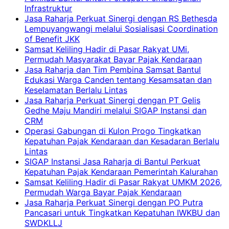
Infrastruktur
Jasa Raharja Perkuat Sinergi dengan RS Bethesda
Lempuyangwangi melalui Sosialisasi Coordination
of Benefit JKK
Samsat Keliling Hadir di Pasar Rakyat UMi,
Permudah Masyarakat Bayar Pajak Kendaraan
Jasa Raharja dan Tim Pembina Samsat Bantul
Edukasi Warga Canden tentang Kesamsatan dan
Keselamatan Berlalu Lintas
Jasa Raharja Perkuat Sinergi dengan PT Gelis
Gedhe Maju Mandiri melalui SIGAP Instansi dan
CRM
Operasi Gabungan di Kulon Progo Tingkatkan
Kepatuhan Pajak Kendaraan dan Kesadaran Berlalu
Lintas
SIGAP Instansi Jasa Raharja di Bantul Perkuat
Kepatuhan Pajak Kendaraan Pemerintah Kalurahan
Samsat Keliling Hadir di Pasar Rakyat UMKM 2026,
Permudah Warga Bayar Pajak Kendaraan
Jasa Raharja Perkuat Sinergi dengan PO Putra
Pancasari untuk Tingkatkan Kepatuhan IWKBU dan
SWDKLLJ