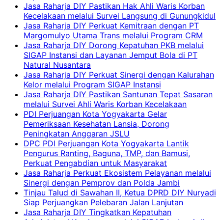
Jasa Raharja DIY Pastikan Hak Ahli Waris Korban
Kecelakaan melalui Survei Langsung di Gunungkidul
Jasa Raharja DIY Perkuat Kemitraan dengan PT
Margomulyo Utama Trans melalui Program CRM
Jasa Raharja DIY Dorong Kepatuhan PKB melalui
SIGAP Instansi dan Layanan Jemput Bola di PT
Natural Nusantara
Jasa Raharja DIY Perkuat Sinergi dengan Kalurahan
Kelor melalui Program SIGAP Instansi
Jasa Raharja DIY Pastikan Santunan Tepat Sasaran
melalui Survei Ahli Waris Korban Kecelakaan
PDI Perjuangan Kota Yogyakarta Gelar
Pemeriksaan Kesehatan Lansia, Dorong
Peningkatan Anggaran JSLU
DPC PDI Perjuangan Kota Yogyakarta Lantik
Pengurus Ranting, Baguna, TMP, dan Bamusi,
Perkuat Pengabdian untuk Masyarakat
Jasa Raharja Perkuat Ekosistem Pelayanan melalui
Sinergi dengan Pemprov dan Polda Jambi
Tinjau Talud di Sawahan II, Ketua DPRD DIY Nuryadi
Siap Perjuangkan Pelebaran Jalan Lanjutan
Jasa Raharja DIY Tingkatkan Kepatuhan