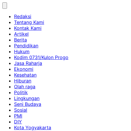
Skip
to
Redaksi
content
Tentang Kami
Kontak Kami
Artikel
Berita
Pendidikan
Hukum
Kodim 0731/Kulon Progo
Jasa Raharja
Ekonomi
Kesehatan
Hiburan
Olah raga
Politik
Lingkungan
Seni Budaya
Sosial
PMI
DIY
Kota Yogyakarta