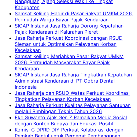
Nanggulan, Ajang Seleksi Wakil ke Tingkat
Kabupaten
Samsat Keliling Hadir di Pasar Rakyat UMKM 2026,
Permudah Warga Bayar Pajak Kendaraan
SIGAP Instansi Jasa Raharja Dorong Kepatuhan
Pajak Kendaraan di Kalurahan Pleret
Jasa Raharja Perkuat Koordinasi dengan RSUD
Sleman untuk Optimalkan Pelayanan Korban
Kecelakaan
Samsat Keliling Meriahkan Pasar Rakyat UMKM
2026, Permudah Masyarakat Bayar Pajak
Kendaraan
SIGAP Instansi Jasa Raharja Tingkatkan Kepatuhan
Administrasi Kendaraan di PT Cobra Dental
Indonesia
Jasa Raharja dan RSUD Wates Perkuat Koordinasi
Tingkatkan Pelayanan Korban Kecelakaan
Jasa Raharja Perkuat Kualitas Pelayanan Santunan
melalui Bimbingan Teknis Tahun 2026
Eko Suwanto Ajak Gen Z Ramaikan Media Sosial
dengan Konten Budaya dan Edukasi Positif
Komisi C DPRD DIY Perkuat Kolaborasi dengan
Pemkab Bantul untuk Percepat Pembangunan