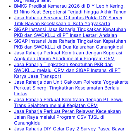
BMKG Prediksi Kemarau 2026 di DIY Lebih Kering,
El Nino Kuat Berpotensi Terjadi hingga Akhir Tahun
Jasa Raharja Bersama Ditlantas Polda DIY Survei
Titik Rawan Kecelakaan di Kota Yogyakarta
SIGAP Instansi Jasa Raharja Tingkatkan Kepatuhan
PKB dan SWDKLLJ di PT Insan Lestari Andalan
SIGAP Instansi Jasa Raharja Tingkatkan Kepatuhan
PKB dan SWDKLLJ di Dua Kalurahan Gunungkidul
Jasa Raharja Perkuat Kemitraan dengan Koperasi
Angkutan Umum Abadi melalui Program CRM
Jasa Raharja Tingkatkan Kepatuhan PKB dan
SWDKLLJ melalui CRM dan SIGAP Instansi di PT
Karya Jasa Transport
Jasa Raharja dan Unit Gakkum Polresta Yogyakarta
Perkuat Sinergi Tingkatkan Keselamatan Berlalu
Lintas
Jasa Raharja Perkuat Kemitraan dengan PT Sewu
Trans Sejahtera melalui Kegiatan CRM
Jasa Raharja Perkuat Peran Relawan Kecelakaan
Jalan Raya melalui Program CSV TJSL di
Gunungkidul
Jasa Raharja DIY Gelar Day 2 Survey Pasca Bayar