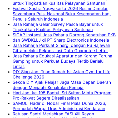
untuk Tingkatkan Kualitas Pelayanan Santunan
Festival Sastra Yogyakarta 2026 Resmi Dimulai,
Sayembara Puisi Nasional Buka Kesempatan bagi
Penulis Seluruh Indonesia
Jasa Raharja Gelar Survey Pasca Bayar untuk
Tingkatkan Kualitas Pelayanan Santunan
SIGAP Instansi Jasa Raharja Dorong Kepatuhan PKB
dan SWDKLLJ di PT Sharp Electronics Indonesia
Jasa Raharja Perkuat Sinergi dengan RS Rajawali
Citra melalui Rekonsiliasi Data Guarantee Letter
Jasa Raharja Edukasi Aparatur dan Karang Taruna
Gamping untuk Perkuat Budaya Tertib Berlalu
Lintas
DIY Siap Jadi Tuan Rumah 1st Asian Gym for Life
Challenge 2026
Sekda DIY Ajak Pelajar Jaga Masa Depan Daerah
dengan Menjauhi Kenakalan Remaja
Hari Jadi ke-195 Bantul, Sri Sultan Minta Program
Pro-Rakyat Segera Direalisasikan
SAMOLI Hadir di Nobar Final Piala Dunia 2026,
Permudah Warga Urus Administrasi Kendaraan
Ratusan Santri Meriahkan FASI XIII Rayon