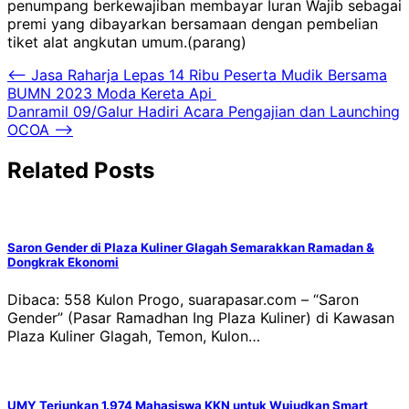
penumpang berkewajiban membayar Iuran Wajib sebagai
premi yang dibayarkan bersamaan dengan pembelian
tiket alat angkutan umum.(parang)
Navigasi
⟵
Jasa Raharja Lepas 14 Ribu Peserta Mudik Bersama
BUMN 2023 Moda Kereta Api
pos
Danramil 09/Galur Hadiri Acara Pengajian dan Launching
OCOA
⟶
Related Posts
Saron Gender di Plaza Kuliner Glagah Semarakkan Ramadan &
Dongkrak Ekonomi
Dibaca: 558 Kulon Progo, suarapasar.com – “Saron
Gender” (Pasar Ramadhan Ing Plaza Kuliner) di Kawasan
Plaza Kuliner Glagah, Temon, Kulon…
UMY Terjunkan 1.974 Mahasiswa KKN untuk Wujudkan Smart