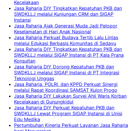
Kecelakaan
Jasa Raharja DIY Tingkatkan Kepatuhan PKB dan
SWDKLLJ melalui Kunjungan CRM dan SIGAP
Instansi
Jasa Raharja Ajak Generasi Muda Jadi Pelopor
Keselamatan di Hari Anak Nasional
Jasa Raharja Perkuat Budaya Tertib Lalu Lintas
melalui Edukasi Berbasis Komunitas di Sedayu
Jasa Raharja DIY Tingkatkan Kepatuhan PKB dan
SWDKLLJ melalui SIGAP Instansi di PT Kala Prana
Konsultan
Jasa Raharja DIY Dorong Kepatuhan PKB dan
SWDKLLJ melalui SIGAP Instansi di PT Integrasi
Teknologi Unggas
Jasa Raharja, POLRI, dan KPPD Perkuat Sinergi
melalui Rapat Koordinasi SAMSAT Kulon Progo
Jasa Raharja DIY Lakukan Survei Ahli Waris Korban
Kecelakaan di Gunungkidul
Jasa Raharja DIY Perkuat Kepatuhan PKB dan
SWDKLLJ Lewat Program SIGAP Instansi di Unisi
Edu Medika
Pertumbuhan Kinerja Perkuat Layanan Jasa Raharja
bagi Masyarakat