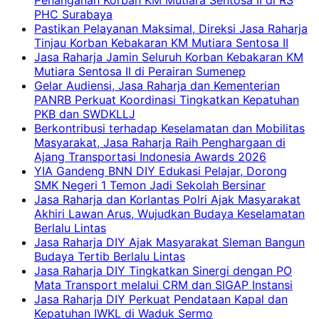
PHC Surabaya
Pastikan Pelayanan Maksimal, Direksi Jasa Raharja
Tinjau Korban Kebakaran KM Mutiara Sentosa II
Jasa Raharja Jamin Seluruh Korban Kebakaran KM
Mutiara Sentosa II di Perairan Sumenep
Gelar Audiensi, Jasa Raharja dan Kementerian
PANRB Perkuat Koordinasi Tingkatkan Kepatuhan
PKB dan SWDKLLJ
Berkontribusi terhadap Keselamatan dan Mobilitas
Masyarakat, Jasa Raharja Raih Penghargaan di
Ajang Transportasi Indonesia Awards 2026
YIA Gandeng BNN DIY Edukasi Pelajar, Dorong
SMK Negeri 1 Temon Jadi Sekolah Bersinar
Jasa Raharja dan Korlantas Polri Ajak Masyarakat
Akhiri Lawan Arus, Wujudkan Budaya Keselamatan
Berlalu Lintas
Jasa Raharja DIY Ajak Masyarakat Sleman Bangun
Budaya Tertib Berlalu Lintas
Jasa Raharja DIY Tingkatkan Sinergi dengan PO
Mata Transport melalui CRM dan SIGAP Instansi
Jasa Raharja DIY Perkuat Pendataan Kapal dan
Kepatuhan IWKL di Waduk Sermo