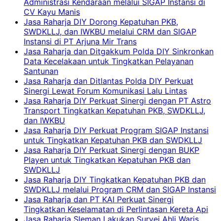
Administrasi Kendaraan melalui SIGAP Instansi di
CV Kayu Manis
Jasa Raharja DIY Dorong Kepatuhan PKB,
SWDKLLJ, dan IWKBU melalui CRM dan SIGAP
Instansi di PT Arjuna Mir Trans
Jasa Raharja dan Ditgakkum Polda DIY Sinkronkan
Data Kecelakaan untuk Tingkatkan Pelayanan
Santunan
Jasa Raharja dan Ditlantas Polda DIY Perkuat
Sinergi Lewat Forum Komunikasi Lalu Lintas
Jasa Raharja DIY Perkuat Sinergi dengan PT Astro
Transport Tingkatkan Kepatuhan PKB, SWDKLLJ,
dan IWKBU
Jasa Raharja DIY Perkuat Program SIGAP Instansi
untuk Tingkatkan Kepatuhan PKB dan SWDKLLJ
Jasa Raharja DIY Perkuat Sinergi dengan BUKP
Playen untuk Tingkatkan Kepatuhan PKB dan
SWDKLLJ
Jasa Raharja DIY Tingkatkan Kepatuhan PKB dan
SWDKLLJ melalui Program CRM dan SIGAP Instansi
Jasa Raharja dan PT KAI Perkuat Sinergi
Tingkatkan Keselamatan di Perlintasan Kereta Api
Jasa Raharja Sleman Lakukan Survei Ahli Waris