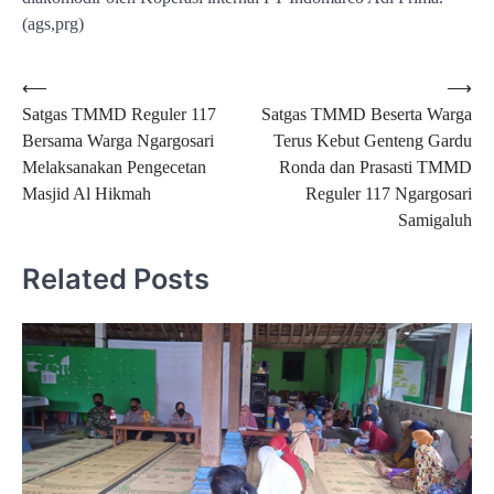
(ags,prg)
Navigasi
⟵
⟶
Satgas TMMD Reguler 117
Satgas TMMD Beserta Warga
pos
Bersama Warga Ngargosari
Terus Kebut Genteng Gardu
Melaksanakan Pengecetan
Ronda dan Prasasti TMMD
Masjid Al Hikmah
Reguler 117 Ngargosari
Samigaluh
Related Posts