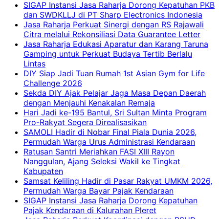
SIGAP Instansi Jasa Raharja Dorong Kepatuhan PKB
dan SWDKLLJ di PT Sharp Electronics Indonesia
Jasa Raharja Perkuat Sinergi dengan RS Rajawali
Citra melalui Rekonsiliasi Data Guarantee Letter
Jasa Raharja Edukasi Aparatur dan Karang Taruna
Gamping untuk Perkuat Budaya Tertib Berlalu
Lintas
DIY Siap Jadi Tuan Rumah 1st Asian Gym for Life
Challenge 2026
Sekda DIY Ajak Pelajar Jaga Masa Depan Daerah
dengan Menjauhi Kenakalan Remaja
Hari Jadi ke-195 Bantul, Sri Sultan Minta Program
Pro-Rakyat Segera Direalisasikan
SAMOLI Hadir di Nobar Final Piala Dunia 2026,
Permudah Warga Urus Administrasi Kendaraan
Ratusan Santri Meriahkan FASI XIII Rayon
Nanggulan, Ajang Seleksi Wakil ke Tingkat
Kabupaten
Samsat Keliling Hadir di Pasar Rakyat UMKM 2026,
Permudah Warga Bayar Pajak Kendaraan
SIGAP Instansi Jasa Raharja Dorong Kepatuhan
Pajak Kendaraan di Kalurahan Pleret