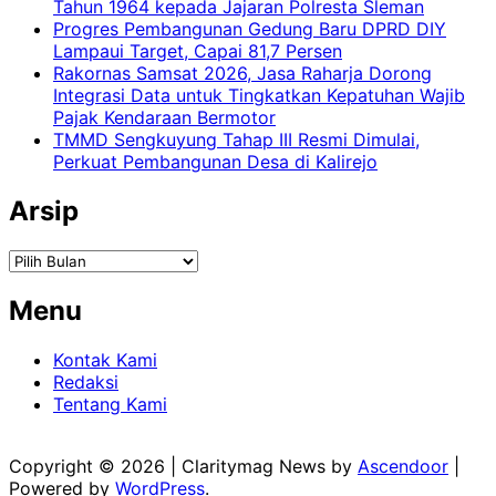
Tahun 1964 kepada Jajaran Polresta Sleman
Progres Pembangunan Gedung Baru DPRD DIY
Lampaui Target, Capai 81,7 Persen
Rakornas Samsat 2026, Jasa Raharja Dorong
Integrasi Data untuk Tingkatkan Kepatuhan Wajib
Pajak Kendaraan Bermotor
TMMD Sengkuyung Tahap III Resmi Dimulai,
Perkuat Pembangunan Desa di Kalirejo
Arsip
Arsip
Menu
Kontak Kami
Redaksi
Tentang Kami
Copyright © 2026
| Claritymag News by
Ascendoor
|
Powered by
WordPress
.