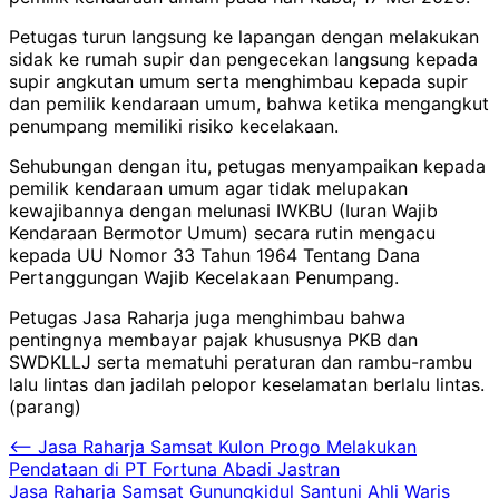
Petugas turun langsung ke lapangan dengan melakukan
sidak ke rumah supir dan pengecekan langsung kepada
supir angkutan umum serta menghimbau kepada supir
dan pemilik kendaraan umum, bahwa ketika mengangkut
penumpang memiliki risiko kecelakaan.
Sehubungan dengan itu, petugas menyampaikan kepada
pemilik kendaraan umum agar tidak melupakan
kewajibannya dengan melunasi IWKBU (Iuran Wajib
Kendaraan Bermotor Umum) secara rutin mengacu
kepada UU Nomor 33 Tahun 1964 Tentang Dana
Pertanggungan Wajib Kecelakaan Penumpang.
Petugas Jasa Raharja juga menghimbau bahwa
pentingnya membayar pajak khususnya PKB dan
SWDKLLJ serta mematuhi peraturan dan rambu-rambu
lalu lintas dan jadilah pelopor keselamatan berlalu lintas.
(parang)
Navigasi
⟵
Jasa Raharja Samsat Kulon Progo Melakukan
Pendataan di PT Fortuna Abadi Jastran
pos
Jasa Raharja Samsat Gunungkidul Santuni Ahli Waris