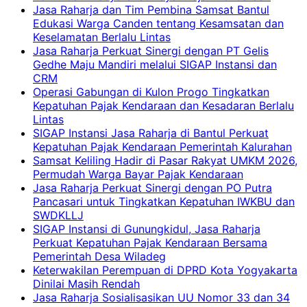
Jasa Raharja dan Tim Pembina Samsat Bantul
Edukasi Warga Canden tentang Kesamsatan dan
Keselamatan Berlalu Lintas
Jasa Raharja Perkuat Sinergi dengan PT Gelis
Gedhe Maju Mandiri melalui SIGAP Instansi dan
CRM
Operasi Gabungan di Kulon Progo Tingkatkan
Kepatuhan Pajak Kendaraan dan Kesadaran Berlalu
Lintas
SIGAP Instansi Jasa Raharja di Bantul Perkuat
Kepatuhan Pajak Kendaraan Pemerintah Kalurahan
Samsat Keliling Hadir di Pasar Rakyat UMKM 2026,
Permudah Warga Bayar Pajak Kendaraan
Jasa Raharja Perkuat Sinergi dengan PO Putra
Pancasari untuk Tingkatkan Kepatuhan IWKBU dan
SWDKLLJ
SIGAP Instansi di Gunungkidul, Jasa Raharja
Perkuat Kepatuhan Pajak Kendaraan Bersama
Pemerintah Desa Wiladeg
Keterwakilan Perempuan di DPRD Kota Yogyakarta
Dinilai Masih Rendah
Jasa Raharja Sosialisasikan UU Nomor 33 dan 34