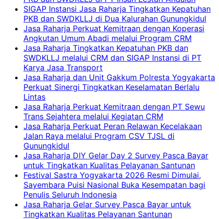
SIGAP Instansi Jasa Raharja Tingkatkan Kepatuhan
PKB dan SWDKLLJ di Dua Kalurahan Gunungkidul
Jasa Raharja Perkuat Kemitraan dengan Koperasi
Angkutan Umum Abadi melalui Program CRM
Jasa Raharja Tingkatkan Kepatuhan PKB dan
SWDKLLJ melalui CRM dan SIGAP Instansi di PT
Karya Jasa Transport
Jasa Raharja dan Unit Gakkum Polresta Yogyakarta
Perkuat Sinergi Tingkatkan Keselamatan Berlalu
Lintas
Jasa Raharja Perkuat Kemitraan dengan PT Sewu
Trans Sejahtera melalui Kegiatan CRM
Jasa Raharja Perkuat Peran Relawan Kecelakaan
Jalan Raya melalui Program CSV TJSL di
Gunungkidul
Jasa Raharja DIY Gelar Day 2 Survey Pasca Bayar
untuk Tingkatkan Kualitas Pelayanan Santunan
Festival Sastra Yogyakarta 2026 Resmi Dimulai,
Sayembara Puisi Nasional Buka Kesempatan bagi
Penulis Seluruh Indonesia
Jasa Raharja Gelar Survey Pasca Bayar untuk
Tingkatkan Kualitas Pelayanan Santunan