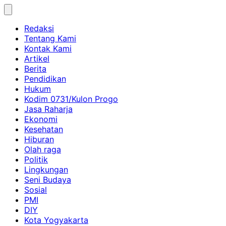
Skip
to
Redaksi
content
Tentang Kami
Kontak Kami
Artikel
Berita
Pendidikan
Hukum
Kodim 0731/Kulon Progo
Jasa Raharja
Ekonomi
Kesehatan
Hiburan
Olah raga
Politik
Lingkungan
Seni Budaya
Sosial
PMI
DIY
Kota Yogyakarta