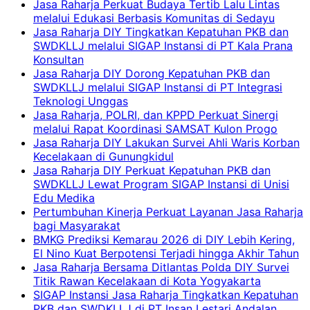
Jasa Raharja Perkuat Budaya Tertib Lalu Lintas
melalui Edukasi Berbasis Komunitas di Sedayu
Jasa Raharja DIY Tingkatkan Kepatuhan PKB dan
SWDKLLJ melalui SIGAP Instansi di PT Kala Prana
Konsultan
Jasa Raharja DIY Dorong Kepatuhan PKB dan
SWDKLLJ melalui SIGAP Instansi di PT Integrasi
Teknologi Unggas
Jasa Raharja, POLRI, dan KPPD Perkuat Sinergi
melalui Rapat Koordinasi SAMSAT Kulon Progo
Jasa Raharja DIY Lakukan Survei Ahli Waris Korban
Kecelakaan di Gunungkidul
Jasa Raharja DIY Perkuat Kepatuhan PKB dan
SWDKLLJ Lewat Program SIGAP Instansi di Unisi
Edu Medika
Pertumbuhan Kinerja Perkuat Layanan Jasa Raharja
bagi Masyarakat
BMKG Prediksi Kemarau 2026 di DIY Lebih Kering,
El Nino Kuat Berpotensi Terjadi hingga Akhir Tahun
Jasa Raharja Bersama Ditlantas Polda DIY Survei
Titik Rawan Kecelakaan di Kota Yogyakarta
SIGAP Instansi Jasa Raharja Tingkatkan Kepatuhan
PKB dan SWDKLLJ di PT Insan Lestari Andalan