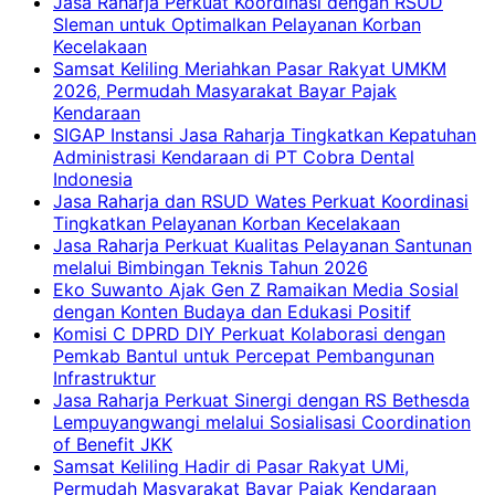
Jasa Raharja Perkuat Koordinasi dengan RSUD
Sleman untuk Optimalkan Pelayanan Korban
Kecelakaan
Samsat Keliling Meriahkan Pasar Rakyat UMKM
2026, Permudah Masyarakat Bayar Pajak
Kendaraan
SIGAP Instansi Jasa Raharja Tingkatkan Kepatuhan
Administrasi Kendaraan di PT Cobra Dental
Indonesia
Jasa Raharja dan RSUD Wates Perkuat Koordinasi
Tingkatkan Pelayanan Korban Kecelakaan
Jasa Raharja Perkuat Kualitas Pelayanan Santunan
melalui Bimbingan Teknis Tahun 2026
Eko Suwanto Ajak Gen Z Ramaikan Media Sosial
dengan Konten Budaya dan Edukasi Positif
Komisi C DPRD DIY Perkuat Kolaborasi dengan
Pemkab Bantul untuk Percepat Pembangunan
Infrastruktur
Jasa Raharja Perkuat Sinergi dengan RS Bethesda
Lempuyangwangi melalui Sosialisasi Coordination
of Benefit JKK
Samsat Keliling Hadir di Pasar Rakyat UMi,
Permudah Masyarakat Bayar Pajak Kendaraan