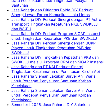
Data Kecelakaan untuk Tingkatkan Pelayanan
Santunan
Jasa Raharja dan Ditlantas Polda DIY Perkuat
Sinergi Lewat Forum Komunikasi Lalu Lintas
Jasa Raharja DIY Perkuat Sinergi dengan PT Astro
Transport Tingkatkan Kepatuhan PKB, SWDKLLJ,
dan IWKBU
Jasa Raharja DIY Perkuat Program SIGAP Instansi
untuk Tingkatkan Kepatuhan PKB dan SWDKLLJ
Jasa Raharja DIY Perkuat Sinergi dengan BUKP
Playen untuk Tingkatkan Kepatuhan PKB dan
SWDKLLJ
Jasa Raharja DIY Tingkatkan Kepatuhan PKB dan
SWDKLLJ melalui Program CRM dan SIGAP Instansi
Jasa Raharja dan PT KAI Perkuat Sinergi
Tingkatkan Keselamatan di Perlintasan Kereta Api
Jasa Raharja Sleman Lakukan Survei Ahli Waris
untuk Percepat Penyaluran Santunan Korban
Kecelakaan
Jasa Raharja Sleman Lakukan Survei Ahli Waris
untuk Percepat Penyaluran Santunan Korban
Kecelakaan
Semester I 2026, Jasa Raharja DIY Salurkan