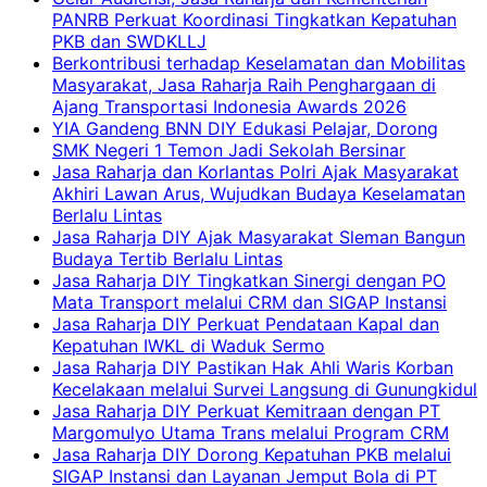
PANRB Perkuat Koordinasi Tingkatkan Kepatuhan
PKB dan SWDKLLJ
Berkontribusi terhadap Keselamatan dan Mobilitas
Masyarakat, Jasa Raharja Raih Penghargaan di
Ajang Transportasi Indonesia Awards 2026
YIA Gandeng BNN DIY Edukasi Pelajar, Dorong
SMK Negeri 1 Temon Jadi Sekolah Bersinar
Jasa Raharja dan Korlantas Polri Ajak Masyarakat
Akhiri Lawan Arus, Wujudkan Budaya Keselamatan
Berlalu Lintas
Jasa Raharja DIY Ajak Masyarakat Sleman Bangun
Budaya Tertib Berlalu Lintas
Jasa Raharja DIY Tingkatkan Sinergi dengan PO
Mata Transport melalui CRM dan SIGAP Instansi
Jasa Raharja DIY Perkuat Pendataan Kapal dan
Kepatuhan IWKL di Waduk Sermo
Jasa Raharja DIY Pastikan Hak Ahli Waris Korban
Kecelakaan melalui Survei Langsung di Gunungkidul
Jasa Raharja DIY Perkuat Kemitraan dengan PT
Margomulyo Utama Trans melalui Program CRM
Jasa Raharja DIY Dorong Kepatuhan PKB melalui
SIGAP Instansi dan Layanan Jemput Bola di PT