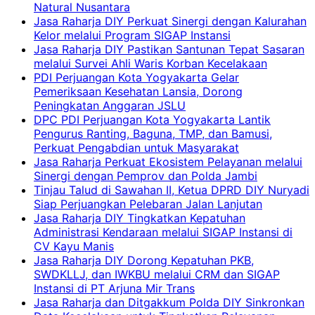
Natural Nusantara
Jasa Raharja DIY Perkuat Sinergi dengan Kalurahan
Kelor melalui Program SIGAP Instansi
Jasa Raharja DIY Pastikan Santunan Tepat Sasaran
melalui Survei Ahli Waris Korban Kecelakaan
PDI Perjuangan Kota Yogyakarta Gelar
Pemeriksaan Kesehatan Lansia, Dorong
Peningkatan Anggaran JSLU
DPC PDI Perjuangan Kota Yogyakarta Lantik
Pengurus Ranting, Baguna, TMP, dan Bamusi,
Perkuat Pengabdian untuk Masyarakat
Jasa Raharja Perkuat Ekosistem Pelayanan melalui
Sinergi dengan Pemprov dan Polda Jambi
Tinjau Talud di Sawahan II, Ketua DPRD DIY Nuryadi
Siap Perjuangkan Pelebaran Jalan Lanjutan
Jasa Raharja DIY Tingkatkan Kepatuhan
Administrasi Kendaraan melalui SIGAP Instansi di
CV Kayu Manis
Jasa Raharja DIY Dorong Kepatuhan PKB,
SWDKLLJ, dan IWKBU melalui CRM dan SIGAP
Instansi di PT Arjuna Mir Trans
Jasa Raharja dan Ditgakkum Polda DIY Sinkronkan