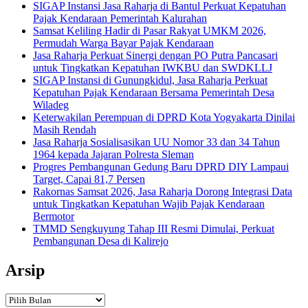
SIGAP Instansi Jasa Raharja di Bantul Perkuat Kepatuhan
Pajak Kendaraan Pemerintah Kalurahan
Samsat Keliling Hadir di Pasar Rakyat UMKM 2026,
Permudah Warga Bayar Pajak Kendaraan
Jasa Raharja Perkuat Sinergi dengan PO Putra Pancasari
untuk Tingkatkan Kepatuhan IWKBU dan SWDKLLJ
SIGAP Instansi di Gunungkidul, Jasa Raharja Perkuat
Kepatuhan Pajak Kendaraan Bersama Pemerintah Desa
Wiladeg
Keterwakilan Perempuan di DPRD Kota Yogyakarta Dinilai
Masih Rendah
Jasa Raharja Sosialisasikan UU Nomor 33 dan 34 Tahun
1964 kepada Jajaran Polresta Sleman
Progres Pembangunan Gedung Baru DPRD DIY Lampaui
Target, Capai 81,7 Persen
Rakornas Samsat 2026, Jasa Raharja Dorong Integrasi Data
untuk Tingkatkan Kepatuhan Wajib Pajak Kendaraan
Bermotor
TMMD Sengkuyung Tahap III Resmi Dimulai, Perkuat
Pembangunan Desa di Kalirejo
Arsip
Arsip