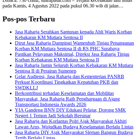
Dibaca: 730 Galur, suarapasar.com – Terjadi kecelakaan lalu lintas
pada Kamis, 4 Agustus 2022 pada pukul 06.30 wib di jalan…
Pos-pos Terbaru
Jasa Raharja Serahkan Santunan kepada Ahli Waris Korban
Kebakaran KM Mutiara Sentosa II
Dirut Jasa Raharja Dampingi Wamenhub Tinjau Penanganan
Korban KM Mutiara Sentosa II di RS PHC Surabaya
Pastikan Pelayanan Maksimal, Direksi Jasa Raharja Tinjau
Korban Kebakaran KM Mutiara Sentosa II
Jasa Raharja Jamin Seluruh Korban Kebakaran KM Mutiara
Sentosa II di Perairan Sumenep
Gelar Audiensi, Jasa Raharja dan Kementerian PANRB
Perkuat Koordinasi Tingkatkan Kepatuhan PKB dan
SWDKLLJ
Berkontribusi terhadap Keselamatan dan Mobilitas
Masyarakat, Jasa Raharja Raih Penghargaan di Ajang
Transportasi Indonesia Awards 2026
YIA Gandeng BNN DIY Edukasi Pelajar, Dorong SMK
Negeri 1 Temon Jadi Sekolah Bersinar
Jasa Raharja dan Korlantas Polri Ajak Masyarakat Akhiri
Lawan Arus, Wujudkan Budaya Keselamatan Berlalu Lintas
Jasa Raharja DIY Ajak Masyarakat Sleman Bangun Budaya
Tertib Berlalu Lintas