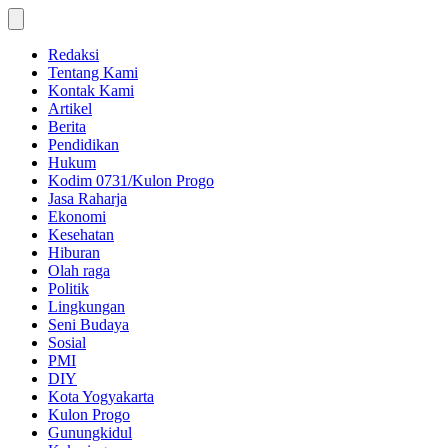
Skip
to
content
Redaksi
Tentang Kami
Kontak Kami
Artikel
Berita
Pendidikan
Hukum
Kodim 0731/Kulon Progo
Jasa Raharja
Ekonomi
Kesehatan
Hiburan
Olah raga
Politik
Lingkungan
Seni Budaya
Sosial
PMI
DIY
Kota Yogyakarta
Kulon Progo
Gunungkidul