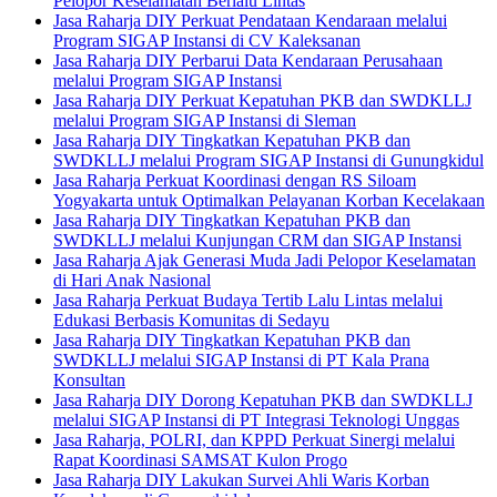
Pelopor Keselamatan Berlalu Lintas
Jasa Raharja DIY Perkuat Pendataan Kendaraan melalui
Program SIGAP Instansi di CV Kaleksanan
Jasa Raharja DIY Perbarui Data Kendaraan Perusahaan
melalui Program SIGAP Instansi
Jasa Raharja DIY Perkuat Kepatuhan PKB dan SWDKLLJ
melalui Program SIGAP Instansi di Sleman
Jasa Raharja DIY Tingkatkan Kepatuhan PKB dan
SWDKLLJ melalui Program SIGAP Instansi di Gunungkidul
Jasa Raharja Perkuat Koordinasi dengan RS Siloam
Yogyakarta untuk Optimalkan Pelayanan Korban Kecelakaan
Jasa Raharja DIY Tingkatkan Kepatuhan PKB dan
SWDKLLJ melalui Kunjungan CRM dan SIGAP Instansi
Jasa Raharja Ajak Generasi Muda Jadi Pelopor Keselamatan
di Hari Anak Nasional
Jasa Raharja Perkuat Budaya Tertib Lalu Lintas melalui
Edukasi Berbasis Komunitas di Sedayu
Jasa Raharja DIY Tingkatkan Kepatuhan PKB dan
SWDKLLJ melalui SIGAP Instansi di PT Kala Prana
Konsultan
Jasa Raharja DIY Dorong Kepatuhan PKB dan SWDKLLJ
melalui SIGAP Instansi di PT Integrasi Teknologi Unggas
Jasa Raharja, POLRI, dan KPPD Perkuat Sinergi melalui
Rapat Koordinasi SAMSAT Kulon Progo
Jasa Raharja DIY Lakukan Survei Ahli Waris Korban