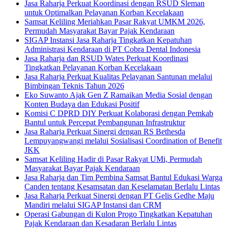
Jasa Raharja Perkuat Koordinasi dengan RSUD Sleman
untuk Optimalkan Pelayanan Korban Kecelakaan
Samsat Keliling Meriahkan Pasar Rakyat UMKM 2026,
Permudah Masyarakat Bayar Pajak Kendaraan
SIGAP Instansi Jasa Raharja Tingkatkan Kepatuhan
Administrasi Kendaraan di PT Cobra Dental Indonesia
Jasa Raharja dan RSUD Wates Perkuat Koordinasi
Tingkatkan Pelayanan Korban Kecelakaan
Jasa Raharja Perkuat Kualitas Pelayanan Santunan melalui
Bimbingan Teknis Tahun 2026
Eko Suwanto Ajak Gen Z Ramaikan Media Sosial dengan
Konten Budaya dan Edukasi Positif
Komisi C DPRD DIY Perkuat Kolaborasi dengan Pemkab
Bantul untuk Percepat Pembangunan Infrastruktur
Jasa Raharja Perkuat Sinergi dengan RS Bethesda
Lempuyangwangi melalui Sosialisasi Coordination of Benefit
JKK
Samsat Keliling Hadir di Pasar Rakyat UMi, Permudah
Masyarakat Bayar Pajak Kendaraan
Jasa Raharja dan Tim Pembina Samsat Bantul Edukasi Warga
Canden tentang Kesamsatan dan Keselamatan Berlalu Lintas
Jasa Raharja Perkuat Sinergi dengan PT Gelis Gedhe Maju
Mandiri melalui SIGAP Instansi dan CRM
Operasi Gabungan di Kulon Progo Tingkatkan Kepatuhan
Pajak Kendaraan dan Kesadaran Berlalu Lintas