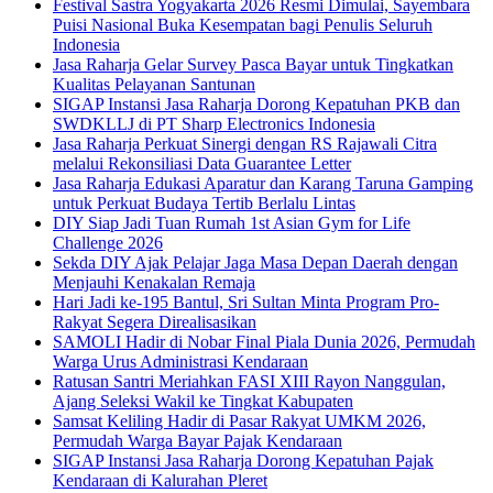
Festival Sastra Yogyakarta 2026 Resmi Dimulai, Sayembara
Puisi Nasional Buka Kesempatan bagi Penulis Seluruh
Indonesia
Jasa Raharja Gelar Survey Pasca Bayar untuk Tingkatkan
Kualitas Pelayanan Santunan
SIGAP Instansi Jasa Raharja Dorong Kepatuhan PKB dan
SWDKLLJ di PT Sharp Electronics Indonesia
Jasa Raharja Perkuat Sinergi dengan RS Rajawali Citra
melalui Rekonsiliasi Data Guarantee Letter
Jasa Raharja Edukasi Aparatur dan Karang Taruna Gamping
untuk Perkuat Budaya Tertib Berlalu Lintas
DIY Siap Jadi Tuan Rumah 1st Asian Gym for Life
Challenge 2026
Sekda DIY Ajak Pelajar Jaga Masa Depan Daerah dengan
Menjauhi Kenakalan Remaja
Hari Jadi ke-195 Bantul, Sri Sultan Minta Program Pro-
Rakyat Segera Direalisasikan
SAMOLI Hadir di Nobar Final Piala Dunia 2026, Permudah
Warga Urus Administrasi Kendaraan
Ratusan Santri Meriahkan FASI XIII Rayon Nanggulan,
Ajang Seleksi Wakil ke Tingkat Kabupaten
Samsat Keliling Hadir di Pasar Rakyat UMKM 2026,
Permudah Warga Bayar Pajak Kendaraan
SIGAP Instansi Jasa Raharja Dorong Kepatuhan Pajak
Kendaraan di Kalurahan Pleret