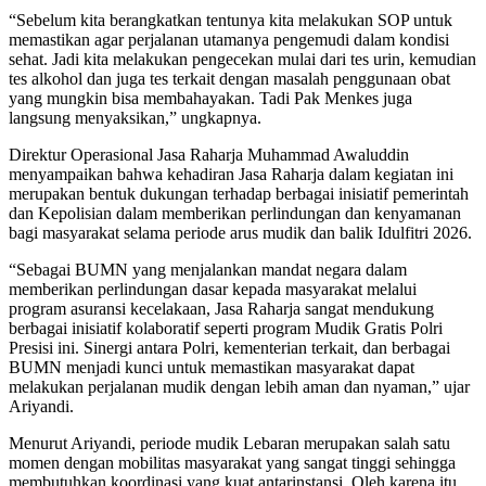
“Sebelum kita berangkatkan tentunya kita melakukan SOP untuk
memastikan agar perjalanan utamanya pengemudi dalam kondisi
sehat. Jadi kita melakukan pengecekan mulai dari tes urin, kemudian
tes alkohol dan juga tes terkait dengan masalah penggunaan obat
yang mungkin bisa membahayakan. Tadi Pak Menkes juga
langsung menyaksikan,” ungkapnya.
Direktur Operasional Jasa Raharja Muhammad Awaluddin
menyampaikan bahwa kehadiran Jasa Raharja dalam kegiatan ini
merupakan bentuk dukungan terhadap berbagai inisiatif pemerintah
dan Kepolisian dalam memberikan perlindungan dan kenyamanan
bagi masyarakat selama periode arus mudik dan balik Idulfitri 2026.
“Sebagai BUMN yang menjalankan mandat negara dalam
memberikan perlindungan dasar kepada masyarakat melalui
program asuransi kecelakaan, Jasa Raharja sangat mendukung
berbagai inisiatif kolaboratif seperti program Mudik Gratis Polri
Presisi ini. Sinergi antara Polri, kementerian terkait, dan berbagai
BUMN menjadi kunci untuk memastikan masyarakat dapat
melakukan perjalanan mudik dengan lebih aman dan nyaman,” ujar
Ariyandi.
Menurut Ariyandi, periode mudik Lebaran merupakan salah satu
momen dengan mobilitas masyarakat yang sangat tinggi sehingga
membutuhkan koordinasi yang kuat antarinstansi. Oleh karena itu,