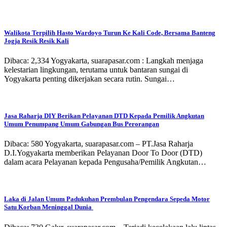
Walikota Terpilih Hasto Wardoyo Turun Ke Kali Code, Bersama Banteng
Jogja Resik Resik Kali
Dibaca: 2,334 Yogyakarta, suarapasar.com : Langkah menjaga
kelestarian lingkungan, terutama untuk bantaran sungai di
Yogyakarta penting dikerjakan secara rutin. Sungai…
Jasa Raharja DIY Berikan Pelayanan DTD Kepada Pemilik Angkutan
Umum Penumpang Umum Gabungan Bus Perorangan
Dibaca: 580 Yogyakarta, suarapasar.com – PT.Jasa Raharja
D.I.Yogyakarta memberikan Pelayanan Door To Door (DTD)
dalam acara Pelayanan kepada Pengusaha/Pemilik Angkutan…
Laka di Jalan Umum Padukuhan Prembulan Pengendara Sepeda Motor
Satu Korban Meninggal Dunia