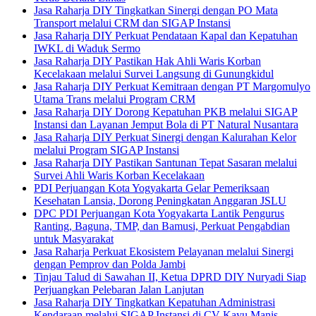
Jasa Raharja DIY Tingkatkan Sinergi dengan PO Mata
Transport melalui CRM dan SIGAP Instansi
Jasa Raharja DIY Perkuat Pendataan Kapal dan Kepatuhan
IWKL di Waduk Sermo
Jasa Raharja DIY Pastikan Hak Ahli Waris Korban
Kecelakaan melalui Survei Langsung di Gunungkidul
Jasa Raharja DIY Perkuat Kemitraan dengan PT Margomulyo
Utama Trans melalui Program CRM
Jasa Raharja DIY Dorong Kepatuhan PKB melalui SIGAP
Instansi dan Layanan Jemput Bola di PT Natural Nusantara
Jasa Raharja DIY Perkuat Sinergi dengan Kalurahan Kelor
melalui Program SIGAP Instansi
Jasa Raharja DIY Pastikan Santunan Tepat Sasaran melalui
Survei Ahli Waris Korban Kecelakaan
PDI Perjuangan Kota Yogyakarta Gelar Pemeriksaan
Kesehatan Lansia, Dorong Peningkatan Anggaran JSLU
DPC PDI Perjuangan Kota Yogyakarta Lantik Pengurus
Ranting, Baguna, TMP, dan Bamusi, Perkuat Pengabdian
untuk Masyarakat
Jasa Raharja Perkuat Ekosistem Pelayanan melalui Sinergi
dengan Pemprov dan Polda Jambi
Tinjau Talud di Sawahan II, Ketua DPRD DIY Nuryadi Siap
Perjuangkan Pelebaran Jalan Lanjutan
Jasa Raharja DIY Tingkatkan Kepatuhan Administrasi
Kendaraan melalui SIGAP Instansi di CV Kayu Manis