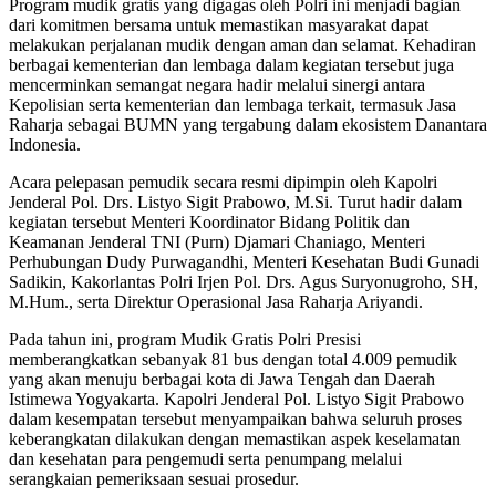
Program mudik gratis yang digagas oleh Polri ini menjadi bagian
dari komitmen bersama untuk memastikan masyarakat dapat
melakukan perjalanan mudik dengan aman dan selamat. Kehadiran
berbagai kementerian dan lembaga dalam kegiatan tersebut juga
mencerminkan semangat negara hadir melalui sinergi antara
Kepolisian serta kementerian dan lembaga terkait, termasuk Jasa
Raharja sebagai BUMN yang tergabung dalam ekosistem Danantara
Indonesia.
Acara pelepasan pemudik secara resmi dipimpin oleh Kapolri
Jenderal Pol. Drs. Listyo Sigit Prabowo, M.Si. Turut hadir dalam
kegiatan tersebut Menteri Koordinator Bidang Politik dan
Keamanan Jenderal TNI (Purn) Djamari Chaniago, Menteri
Perhubungan Dudy Purwagandhi, Menteri Kesehatan Budi Gunadi
Sadikin, Kakorlantas Polri Irjen Pol. Drs. Agus Suryonugroho, SH,
M.Hum., serta Direktur Operasional Jasa Raharja Ariyandi.
Pada tahun ini, program Mudik Gratis Polri Presisi
memberangkatkan sebanyak 81 bus dengan total 4.009 pemudik
yang akan menuju berbagai kota di Jawa Tengah dan Daerah
Istimewa Yogyakarta. Kapolri Jenderal Pol. Listyo Sigit Prabowo
dalam kesempatan tersebut menyampaikan bahwa seluruh proses
keberangkatan dilakukan dengan memastikan aspek keselamatan
dan kesehatan para pengemudi serta penumpang melalui
serangkaian pemeriksaan sesuai prosedur.