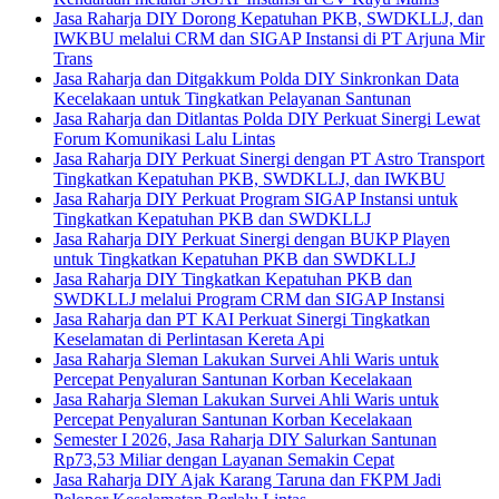
Jasa Raharja DIY Dorong Kepatuhan PKB, SWDKLLJ, dan
IWKBU melalui CRM dan SIGAP Instansi di PT Arjuna Mir
Trans
Jasa Raharja dan Ditgakkum Polda DIY Sinkronkan Data
Kecelakaan untuk Tingkatkan Pelayanan Santunan
Jasa Raharja dan Ditlantas Polda DIY Perkuat Sinergi Lewat
Forum Komunikasi Lalu Lintas
Jasa Raharja DIY Perkuat Sinergi dengan PT Astro Transport
Tingkatkan Kepatuhan PKB, SWDKLLJ, dan IWKBU
Jasa Raharja DIY Perkuat Program SIGAP Instansi untuk
Tingkatkan Kepatuhan PKB dan SWDKLLJ
Jasa Raharja DIY Perkuat Sinergi dengan BUKP Playen
untuk Tingkatkan Kepatuhan PKB dan SWDKLLJ
Jasa Raharja DIY Tingkatkan Kepatuhan PKB dan
SWDKLLJ melalui Program CRM dan SIGAP Instansi
Jasa Raharja dan PT KAI Perkuat Sinergi Tingkatkan
Keselamatan di Perlintasan Kereta Api
Jasa Raharja Sleman Lakukan Survei Ahli Waris untuk
Percepat Penyaluran Santunan Korban Kecelakaan
Jasa Raharja Sleman Lakukan Survei Ahli Waris untuk
Percepat Penyaluran Santunan Korban Kecelakaan
Semester I 2026, Jasa Raharja DIY Salurkan Santunan
Rp73,53 Miliar dengan Layanan Semakin Cepat
Jasa Raharja DIY Ajak Karang Taruna dan FKPM Jadi