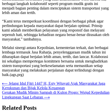
berbagai langkah kolaboratif seperti program mudik gratis ini
menjadi bagian penting dalam menciptakan sistem transportasi yang
lebih aman dan tertib.
“Kami terus memperkuat koordinasi dengan berbagai pihak agar
perlindungan kepada masyarakat dapat berjalan optimal. Prinsip
kami adalah memberikan pelayanan yang responsif dan melayani
sepenuh hati, sehingga kehadiran negara benar-benar dirasakan oleh
masyarakat,” tambahnya.
Melalui sinergi antara Kepolisian, kementerian terkait, dan berbagai
lembaga termasuk Jasa Raharja, penyelenggaraan mudik tahun ini
diharapkan dapat berjalan lebih aman, tertib, dan lancar. Kolaborasi
ini sekaligus mempertegas komitmen bersama untuk menghadirkan
sistem transportasi yang berkeselamatan serta memastikan setiap
masyarakat yang melakukan perjalanan dapat terlindungi dengan
baik.(ags,prg)
Navigasi
⟵
Jelang Idul Fitri 1447 H, Esty Wijayati Ajak Masyarakat Jaga
Kerukunan dan Bijak Kelola Keuangan
pos
Gerakan Mudik Minim Sampah di Kulon Progo: Wujud Kepedulian
Lingkungan Saat Lebaran
⟶
Related Posts