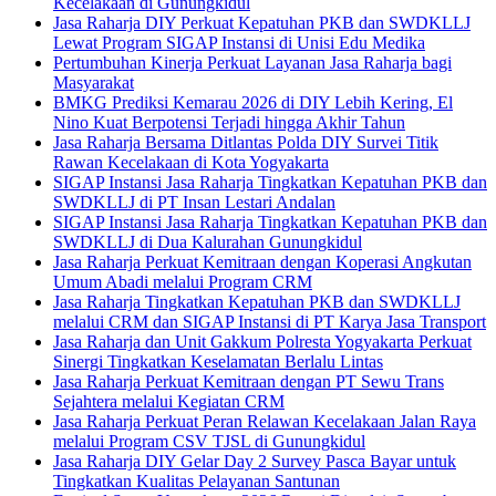
Kecelakaan di Gunungkidul
Jasa Raharja DIY Perkuat Kepatuhan PKB dan SWDKLLJ
Lewat Program SIGAP Instansi di Unisi Edu Medika
Pertumbuhan Kinerja Perkuat Layanan Jasa Raharja bagi
Masyarakat
BMKG Prediksi Kemarau 2026 di DIY Lebih Kering, El
Nino Kuat Berpotensi Terjadi hingga Akhir Tahun
Jasa Raharja Bersama Ditlantas Polda DIY Survei Titik
Rawan Kecelakaan di Kota Yogyakarta
SIGAP Instansi Jasa Raharja Tingkatkan Kepatuhan PKB dan
SWDKLLJ di PT Insan Lestari Andalan
SIGAP Instansi Jasa Raharja Tingkatkan Kepatuhan PKB dan
SWDKLLJ di Dua Kalurahan Gunungkidul
Jasa Raharja Perkuat Kemitraan dengan Koperasi Angkutan
Umum Abadi melalui Program CRM
Jasa Raharja Tingkatkan Kepatuhan PKB dan SWDKLLJ
melalui CRM dan SIGAP Instansi di PT Karya Jasa Transport
Jasa Raharja dan Unit Gakkum Polresta Yogyakarta Perkuat
Sinergi Tingkatkan Keselamatan Berlalu Lintas
Jasa Raharja Perkuat Kemitraan dengan PT Sewu Trans
Sejahtera melalui Kegiatan CRM
Jasa Raharja Perkuat Peran Relawan Kecelakaan Jalan Raya
melalui Program CSV TJSL di Gunungkidul
Jasa Raharja DIY Gelar Day 2 Survey Pasca Bayar untuk
Tingkatkan Kualitas Pelayanan Santunan