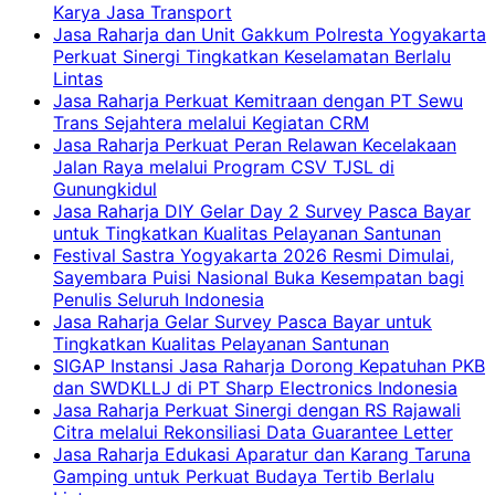
Karya Jasa Transport
Jasa Raharja dan Unit Gakkum Polresta Yogyakarta
Perkuat Sinergi Tingkatkan Keselamatan Berlalu
Lintas
Jasa Raharja Perkuat Kemitraan dengan PT Sewu
Trans Sejahtera melalui Kegiatan CRM
Jasa Raharja Perkuat Peran Relawan Kecelakaan
Jalan Raya melalui Program CSV TJSL di
Gunungkidul
Jasa Raharja DIY Gelar Day 2 Survey Pasca Bayar
untuk Tingkatkan Kualitas Pelayanan Santunan
Festival Sastra Yogyakarta 2026 Resmi Dimulai,
Sayembara Puisi Nasional Buka Kesempatan bagi
Penulis Seluruh Indonesia
Jasa Raharja Gelar Survey Pasca Bayar untuk
Tingkatkan Kualitas Pelayanan Santunan
SIGAP Instansi Jasa Raharja Dorong Kepatuhan PKB
dan SWDKLLJ di PT Sharp Electronics Indonesia
Jasa Raharja Perkuat Sinergi dengan RS Rajawali
Citra melalui Rekonsiliasi Data Guarantee Letter
Jasa Raharja Edukasi Aparatur dan Karang Taruna
Gamping untuk Perkuat Budaya Tertib Berlalu