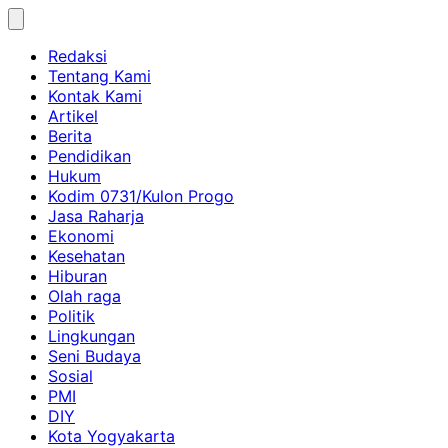
Skip
to
Redaksi
content
Tentang Kami
Kontak Kami
Artikel
Berita
Pendidikan
Hukum
Kodim 0731/Kulon Progo
Jasa Raharja
Ekonomi
Kesehatan
Hiburan
Olah raga
Politik
Lingkungan
Seni Budaya
Sosial
PMI
DIY
Kota Yogyakarta