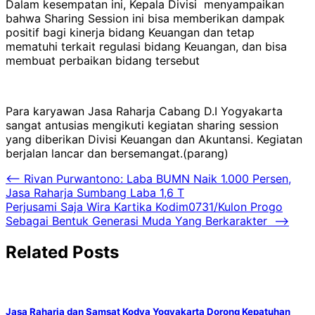
Dalam kesempatan ini, Kepala Divisi menyampaikan
bahwa Sharing Session ini bisa memberikan dampak
positif bagi kinerja bidang Keuangan dan tetap
mematuhi terkait regulasi bidang Keuangan, dan bisa
membuat perbaikan bidang tersebut
Para karyawan Jasa Raharja Cabang D.I Yogyakarta
sangat antusias mengikuti kegiatan sharing session
yang diberikan Divisi Keuangan dan Akuntansi. Kegiatan
berjalan lancar dan bersemangat.(parang)
Navigasi
⟵
Rivan Purwantono: Laba BUMN Naik 1.000 Persen,
Jasa Raharja Sumbang Laba 1,6 T
pos
Perjusami Saja Wira Kartika Kodim0731/Kulon Progo
Sebagai Bentuk Generasi Muda Yang Berkarakter
⟶
Related Posts
Jasa Raharja dan Samsat Kodya Yogyakarta Dorong Kepatuhan