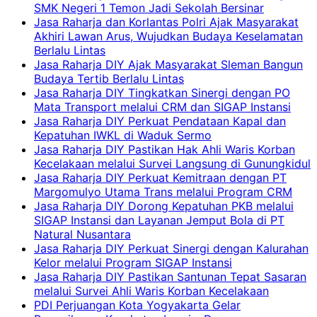
SMK Negeri 1 Temon Jadi Sekolah Bersinar
Jasa Raharja dan Korlantas Polri Ajak Masyarakat
Akhiri Lawan Arus, Wujudkan Budaya Keselamatan
Berlalu Lintas
Jasa Raharja DIY Ajak Masyarakat Sleman Bangun
Budaya Tertib Berlalu Lintas
Jasa Raharja DIY Tingkatkan Sinergi dengan PO
Mata Transport melalui CRM dan SIGAP Instansi
Jasa Raharja DIY Perkuat Pendataan Kapal dan
Kepatuhan IWKL di Waduk Sermo
Jasa Raharja DIY Pastikan Hak Ahli Waris Korban
Kecelakaan melalui Survei Langsung di Gunungkidul
Jasa Raharja DIY Perkuat Kemitraan dengan PT
Margomulyo Utama Trans melalui Program CRM
Jasa Raharja DIY Dorong Kepatuhan PKB melalui
SIGAP Instansi dan Layanan Jemput Bola di PT
Natural Nusantara
Jasa Raharja DIY Perkuat Sinergi dengan Kalurahan
Kelor melalui Program SIGAP Instansi
Jasa Raharja DIY Pastikan Santunan Tepat Sasaran
melalui Survei Ahli Waris Korban Kecelakaan
PDI Perjuangan Kota Yogyakarta Gelar