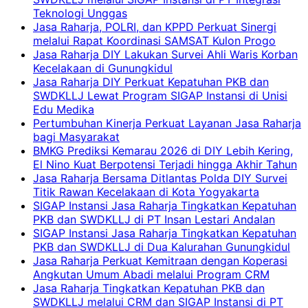
Teknologi Unggas
Jasa Raharja, POLRI, dan KPPD Perkuat Sinergi
melalui Rapat Koordinasi SAMSAT Kulon Progo
Jasa Raharja DIY Lakukan Survei Ahli Waris Korban
Kecelakaan di Gunungkidul
Jasa Raharja DIY Perkuat Kepatuhan PKB dan
SWDKLLJ Lewat Program SIGAP Instansi di Unisi
Edu Medika
Pertumbuhan Kinerja Perkuat Layanan Jasa Raharja
bagi Masyarakat
BMKG Prediksi Kemarau 2026 di DIY Lebih Kering,
El Nino Kuat Berpotensi Terjadi hingga Akhir Tahun
Jasa Raharja Bersama Ditlantas Polda DIY Survei
Titik Rawan Kecelakaan di Kota Yogyakarta
SIGAP Instansi Jasa Raharja Tingkatkan Kepatuhan
PKB dan SWDKLLJ di PT Insan Lestari Andalan
SIGAP Instansi Jasa Raharja Tingkatkan Kepatuhan
PKB dan SWDKLLJ di Dua Kalurahan Gunungkidul
Jasa Raharja Perkuat Kemitraan dengan Koperasi
Angkutan Umum Abadi melalui Program CRM
Jasa Raharja Tingkatkan Kepatuhan PKB dan
SWDKLLJ melalui CRM dan SIGAP Instansi di PT