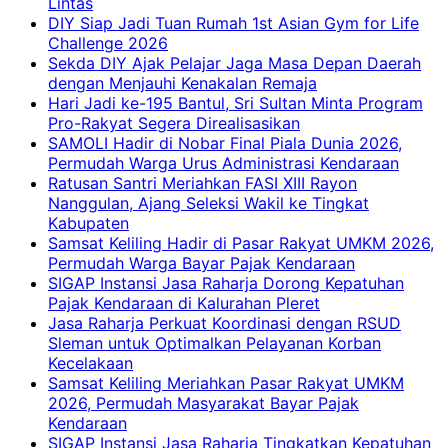
Lintas
DIY Siap Jadi Tuan Rumah 1st Asian Gym for Life
Challenge 2026
Sekda DIY Ajak Pelajar Jaga Masa Depan Daerah
dengan Menjauhi Kenakalan Remaja
Hari Jadi ke-195 Bantul, Sri Sultan Minta Program
Pro-Rakyat Segera Direalisasikan
SAMOLI Hadir di Nobar Final Piala Dunia 2026,
Permudah Warga Urus Administrasi Kendaraan
Ratusan Santri Meriahkan FASI XIII Rayon
Nanggulan, Ajang Seleksi Wakil ke Tingkat
Kabupaten
Samsat Keliling Hadir di Pasar Rakyat UMKM 2026,
Permudah Warga Bayar Pajak Kendaraan
SIGAP Instansi Jasa Raharja Dorong Kepatuhan
Pajak Kendaraan di Kalurahan Pleret
Jasa Raharja Perkuat Koordinasi dengan RSUD
Sleman untuk Optimalkan Pelayanan Korban
Kecelakaan
Samsat Keliling Meriahkan Pasar Rakyat UMKM
2026, Permudah Masyarakat Bayar Pajak
Kendaraan
SIGAP Instansi Jasa Raharja Tingkatkan Kepatuhan