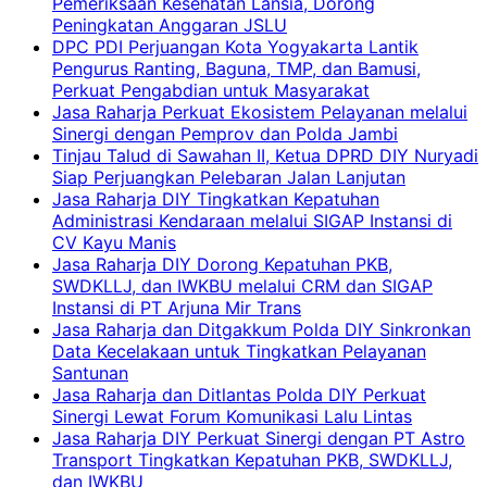
Pemeriksaan Kesehatan Lansia, Dorong
Peningkatan Anggaran JSLU
DPC PDI Perjuangan Kota Yogyakarta Lantik
Pengurus Ranting, Baguna, TMP, dan Bamusi,
Perkuat Pengabdian untuk Masyarakat
Jasa Raharja Perkuat Ekosistem Pelayanan melalui
Sinergi dengan Pemprov dan Polda Jambi
Tinjau Talud di Sawahan II, Ketua DPRD DIY Nuryadi
Siap Perjuangkan Pelebaran Jalan Lanjutan
Jasa Raharja DIY Tingkatkan Kepatuhan
Administrasi Kendaraan melalui SIGAP Instansi di
CV Kayu Manis
Jasa Raharja DIY Dorong Kepatuhan PKB,
SWDKLLJ, dan IWKBU melalui CRM dan SIGAP
Instansi di PT Arjuna Mir Trans
Jasa Raharja dan Ditgakkum Polda DIY Sinkronkan
Data Kecelakaan untuk Tingkatkan Pelayanan
Santunan
Jasa Raharja dan Ditlantas Polda DIY Perkuat
Sinergi Lewat Forum Komunikasi Lalu Lintas
Jasa Raharja DIY Perkuat Sinergi dengan PT Astro
Transport Tingkatkan Kepatuhan PKB, SWDKLLJ,
dan IWKBU