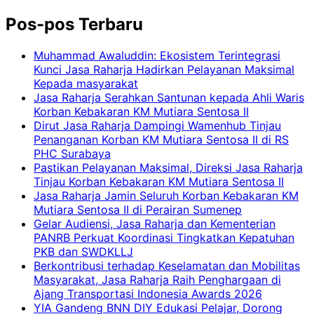
Pos-pos Terbaru
Muhammad Awaluddin: Ekosistem Terintegrasi
Kunci Jasa Raharja Hadirkan Pelayanan Maksimal
Kepada masyarakat
Jasa Raharja Serahkan Santunan kepada Ahli Waris
Korban Kebakaran KM Mutiara Sentosa II
Dirut Jasa Raharja Dampingi Wamenhub Tinjau
Penanganan Korban KM Mutiara Sentosa II di RS
PHC Surabaya
Pastikan Pelayanan Maksimal, Direksi Jasa Raharja
Tinjau Korban Kebakaran KM Mutiara Sentosa II
Jasa Raharja Jamin Seluruh Korban Kebakaran KM
Mutiara Sentosa II di Perairan Sumenep
Gelar Audiensi, Jasa Raharja dan Kementerian
PANRB Perkuat Koordinasi Tingkatkan Kepatuhan
PKB dan SWDKLLJ
Berkontribusi terhadap Keselamatan dan Mobilitas
Masyarakat, Jasa Raharja Raih Penghargaan di
Ajang Transportasi Indonesia Awards 2026
YIA Gandeng BNN DIY Edukasi Pelajar, Dorong