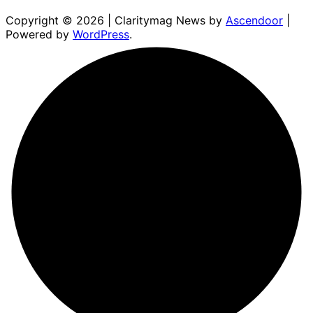
Copyright © 2026
| Claritymag News by
Ascendoor
|
Powered by
WordPress
.