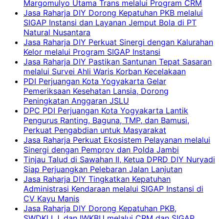
Margomulyo Utama Trans melalui Program CRM
Jasa Raharja DIY Dorong Kepatuhan PKB melalui
SIGAP Instansi dan Layanan Jemput Bola di PT
Natural Nusantara
Jasa Raharja DIY Perkuat Sinergi dengan Kalurahan
Kelor melalui Program SIGAP Instansi
Jasa Raharja DIY Pastikan Santunan Tepat Sasaran
melalui Survei Ahli Waris Korban Kecelakaan
PDI Perjuangan Kota Yogyakarta Gelar
Pemeriksaan Kesehatan Lansia, Dorong
Peningkatan Anggaran JSLU
DPC PDI Perjuangan Kota Yogyakarta Lantik
Pengurus Ranting, Baguna, TMP, dan Bamusi,
Perkuat Pengabdian untuk Masyarakat
Jasa Raharja Perkuat Ekosistem Pelayanan melalui
Sinergi dengan Pemprov dan Polda Jambi
Tinjau Talud di Sawahan II, Ketua DPRD DIY Nuryadi
Siap Perjuangkan Pelebaran Jalan Lanjutan
Jasa Raharja DIY Tingkatkan Kepatuhan
Administrasi Kendaraan melalui SIGAP Instansi di
CV Kayu Manis
Jasa Raharja DIY Dorong Kepatuhan PKB,
SWDKLLJ, dan IWKBU melalui CRM dan SIGAP