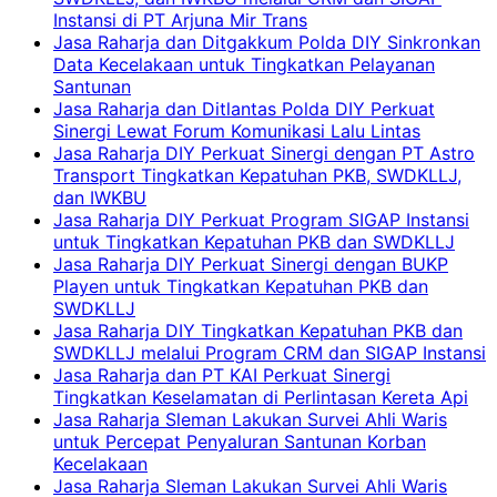
Instansi di PT Arjuna Mir Trans
Jasa Raharja dan Ditgakkum Polda DIY Sinkronkan
Data Kecelakaan untuk Tingkatkan Pelayanan
Santunan
Jasa Raharja dan Ditlantas Polda DIY Perkuat
Sinergi Lewat Forum Komunikasi Lalu Lintas
Jasa Raharja DIY Perkuat Sinergi dengan PT Astro
Transport Tingkatkan Kepatuhan PKB, SWDKLLJ,
dan IWKBU
Jasa Raharja DIY Perkuat Program SIGAP Instansi
untuk Tingkatkan Kepatuhan PKB dan SWDKLLJ
Jasa Raharja DIY Perkuat Sinergi dengan BUKP
Playen untuk Tingkatkan Kepatuhan PKB dan
SWDKLLJ
Jasa Raharja DIY Tingkatkan Kepatuhan PKB dan
SWDKLLJ melalui Program CRM dan SIGAP Instansi
Jasa Raharja dan PT KAI Perkuat Sinergi
Tingkatkan Keselamatan di Perlintasan Kereta Api
Jasa Raharja Sleman Lakukan Survei Ahli Waris
untuk Percepat Penyaluran Santunan Korban
Kecelakaan
Jasa Raharja Sleman Lakukan Survei Ahli Waris