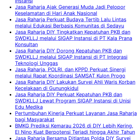
Instansi
Jasa Raharja Ajak Generasi Muda Jadi Pelopor
Keselamatan di Hari Anak Nasional
Jasa Raharja Perkuat Budaya Tertib Lalu Lintas
melalui Edukasi Berbasis Komunitas di Sedayu
Jasa Raharja DIY Tingkatkan Kepatuhan PKB dan
SWDKLLJ melalui SIGAP Instansi di PT Kala Prana
Konsultan
Jasa Raharja DIY Dorong Kepatuhan PKB dan
SWDKLLJ melalui SIGAP Instansi di PT Integrasi
Teknologi Unggas
Jasa Raharja, POLRI, dan KPPD Perkuat Sinergi
melalui Rapat Koordinasi SAMSAT Kulon Progo
Jasa Raharja DIY Lakukan Survei Ahli Waris Korban
Kecelakaan di Gunungkidul
Jasa Raharja DIY Perkuat Kepatuhan PKB dan
SWDKLLJ Lewat Program SIGAP Instansi di Unisi
Edu Medika
Pertumbuhan Kinerja Perkuat Layanan Jasa Raharja
bagi Masyarakat
BMKG Prediksi Kemarau 2026 di DIY Lebih Kering,
El Nino Kuat Berpotensi Terjadi hingga Akhir Tahun
Jasa Raharja Bersama Ditlantas Polda DIY Survei