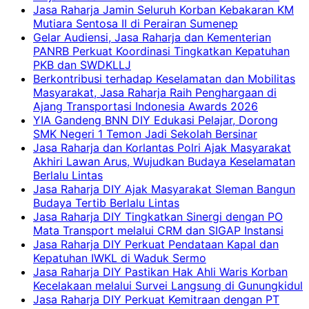
Jasa Raharja Jamin Seluruh Korban Kebakaran KM
Mutiara Sentosa II di Perairan Sumenep
Gelar Audiensi, Jasa Raharja dan Kementerian
PANRB Perkuat Koordinasi Tingkatkan Kepatuhan
PKB dan SWDKLLJ
Berkontribusi terhadap Keselamatan dan Mobilitas
Masyarakat, Jasa Raharja Raih Penghargaan di
Ajang Transportasi Indonesia Awards 2026
YIA Gandeng BNN DIY Edukasi Pelajar, Dorong
SMK Negeri 1 Temon Jadi Sekolah Bersinar
Jasa Raharja dan Korlantas Polri Ajak Masyarakat
Akhiri Lawan Arus, Wujudkan Budaya Keselamatan
Berlalu Lintas
Jasa Raharja DIY Ajak Masyarakat Sleman Bangun
Budaya Tertib Berlalu Lintas
Jasa Raharja DIY Tingkatkan Sinergi dengan PO
Mata Transport melalui CRM dan SIGAP Instansi
Jasa Raharja DIY Perkuat Pendataan Kapal dan
Kepatuhan IWKL di Waduk Sermo
Jasa Raharja DIY Pastikan Hak Ahli Waris Korban
Kecelakaan melalui Survei Langsung di Gunungkidul
Jasa Raharja DIY Perkuat Kemitraan dengan PT