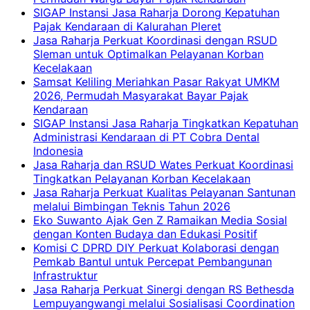
SIGAP Instansi Jasa Raharja Dorong Kepatuhan
Pajak Kendaraan di Kalurahan Pleret
Jasa Raharja Perkuat Koordinasi dengan RSUD
Sleman untuk Optimalkan Pelayanan Korban
Kecelakaan
Samsat Keliling Meriahkan Pasar Rakyat UMKM
2026, Permudah Masyarakat Bayar Pajak
Kendaraan
SIGAP Instansi Jasa Raharja Tingkatkan Kepatuhan
Administrasi Kendaraan di PT Cobra Dental
Indonesia
Jasa Raharja dan RSUD Wates Perkuat Koordinasi
Tingkatkan Pelayanan Korban Kecelakaan
Jasa Raharja Perkuat Kualitas Pelayanan Santunan
melalui Bimbingan Teknis Tahun 2026
Eko Suwanto Ajak Gen Z Ramaikan Media Sosial
dengan Konten Budaya dan Edukasi Positif
Komisi C DPRD DIY Perkuat Kolaborasi dengan
Pemkab Bantul untuk Percepat Pembangunan
Infrastruktur
Jasa Raharja Perkuat Sinergi dengan RS Bethesda
Lempuyangwangi melalui Sosialisasi Coordination