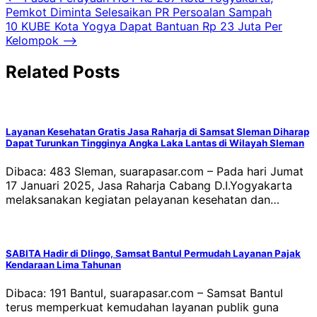
Navigasi
Pemkot Diminta Selesaikan PR Persoalan Sampah
pos
10 KUBE Kota Yogya Dapat Bantuan Rp 23 Juta Per
Kelompok
⟶
Related Posts
Layanan Kesehatan Gratis Jasa Raharja di Samsat Sleman Diharap
Dapat Turunkan Tingginya Angka Laka Lantas di Wilayah Sleman
Dibaca: 483 Sleman, suarapasar.com – Pada hari Jumat
17 Januari 2025, Jasa Raharja Cabang D.I.Yogyakarta
melaksanakan kegiatan pelayanan kesehatan dan…
SABITA Hadir di Dlingo, Samsat Bantul Permudah Layanan Pajak
Kendaraan Lima Tahunan
Dibaca: 191 Bantul, suarapasar.com – Samsat Bantul
terus memperkuat kemudahan layanan publik guna