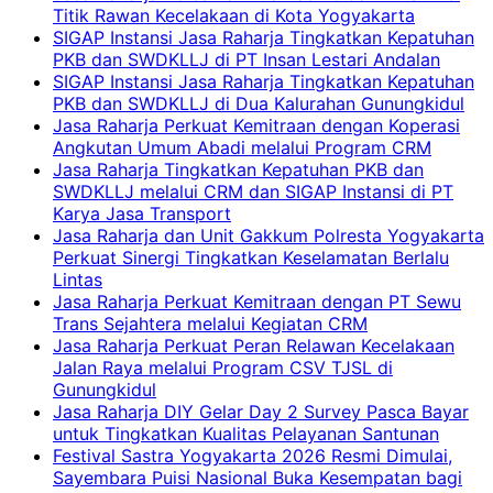
Titik Rawan Kecelakaan di Kota Yogyakarta
SIGAP Instansi Jasa Raharja Tingkatkan Kepatuhan
PKB dan SWDKLLJ di PT Insan Lestari Andalan
SIGAP Instansi Jasa Raharja Tingkatkan Kepatuhan
PKB dan SWDKLLJ di Dua Kalurahan Gunungkidul
Jasa Raharja Perkuat Kemitraan dengan Koperasi
Angkutan Umum Abadi melalui Program CRM
Jasa Raharja Tingkatkan Kepatuhan PKB dan
SWDKLLJ melalui CRM dan SIGAP Instansi di PT
Karya Jasa Transport
Jasa Raharja dan Unit Gakkum Polresta Yogyakarta
Perkuat Sinergi Tingkatkan Keselamatan Berlalu
Lintas
Jasa Raharja Perkuat Kemitraan dengan PT Sewu
Trans Sejahtera melalui Kegiatan CRM
Jasa Raharja Perkuat Peran Relawan Kecelakaan
Jalan Raya melalui Program CSV TJSL di
Gunungkidul
Jasa Raharja DIY Gelar Day 2 Survey Pasca Bayar
untuk Tingkatkan Kualitas Pelayanan Santunan
Festival Sastra Yogyakarta 2026 Resmi Dimulai,
Sayembara Puisi Nasional Buka Kesempatan bagi