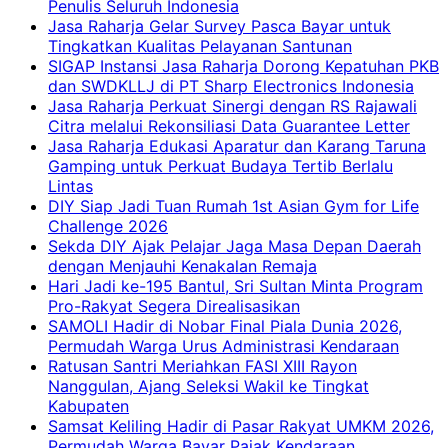
Penulis Seluruh Indonesia
Jasa Raharja Gelar Survey Pasca Bayar untuk
Tingkatkan Kualitas Pelayanan Santunan
SIGAP Instansi Jasa Raharja Dorong Kepatuhan PKB
dan SWDKLLJ di PT Sharp Electronics Indonesia
Jasa Raharja Perkuat Sinergi dengan RS Rajawali
Citra melalui Rekonsiliasi Data Guarantee Letter
Jasa Raharja Edukasi Aparatur dan Karang Taruna
Gamping untuk Perkuat Budaya Tertib Berlalu
Lintas
DIY Siap Jadi Tuan Rumah 1st Asian Gym for Life
Challenge 2026
Sekda DIY Ajak Pelajar Jaga Masa Depan Daerah
dengan Menjauhi Kenakalan Remaja
Hari Jadi ke-195 Bantul, Sri Sultan Minta Program
Pro-Rakyat Segera Direalisasikan
SAMOLI Hadir di Nobar Final Piala Dunia 2026,
Permudah Warga Urus Administrasi Kendaraan
Ratusan Santri Meriahkan FASI XIII Rayon
Nanggulan, Ajang Seleksi Wakil ke Tingkat
Kabupaten
Samsat Keliling Hadir di Pasar Rakyat UMKM 2026,
Permudah Warga Bayar Pajak Kendaraan