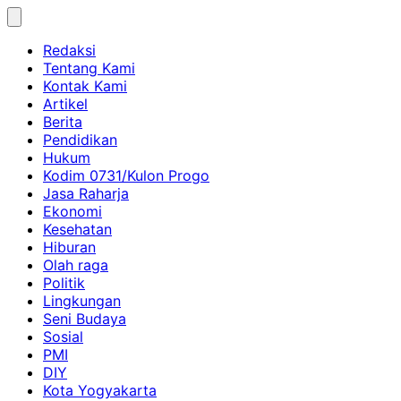
Skip
to
Redaksi
content
Tentang Kami
Kontak Kami
Artikel
Berita
Pendidikan
Hukum
Kodim 0731/Kulon Progo
Jasa Raharja
Ekonomi
Kesehatan
Hiburan
Olah raga
Politik
Lingkungan
Seni Budaya
Sosial
PMI
DIY
Kota Yogyakarta