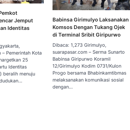
 Pemkot
Babinsa Girimulyo Laksanakan
encar Jemput
Komsos Dengan Tukang Ojek
an Identitas
di Terminal Sribit Giripurwo
Dibaca: 1,273 Girimulyo,
gyakarta,
suarapasar.com – Serma Sunarto
 – Pemerintah Kota
Babinsa Giripurwo Koramil
nargetkan 25
12/Girimulyo Kodim 0731/Kulon
rtu Identitas
Progo bersama Bhabinkamtibmas
 beralih menuju
melaksanakan komunikasi sosial
endudukan…
dengan…