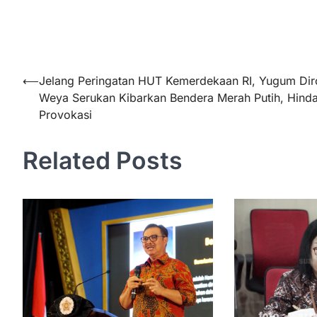
Navigasi
⟵
Jelang Peringatan HUT Kemerdekaan RI, Yugum Dir
Weya Serukan Kibarkan Bendera Merah Putih, Hinda
pos
Provokasi
Related Posts