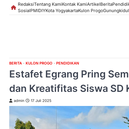
Skip
Redaksi
Tentang Kami
Kontak Kami
Artikel
Berita
Pendidi
to
Sosial
PMI
DIY
Kota Yogyakarta
Kulon Progo
Gunungkidul
content
BERITA
KULON PROGO
PENDIDIKAN
Estafet Egrang Pring Sem
dan Kreatifitas Siswa S
admin
17 Juli 2025