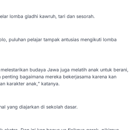
elar lomba gladhi kawruh, tari dan sesorah.
olo, puluhan pelajar tampak antusias mengikuti lomba
k melestarikan budaya Jawa juga melatih anak untuk berani,
lah penting bagaimana mereka bekerjasama karena kan
an karakter anak,” katanya.
al yang diajarkan di sekolah dasar.
 ekstra. Dan ini kan bagus ya fisiknya gerak, pikirnya