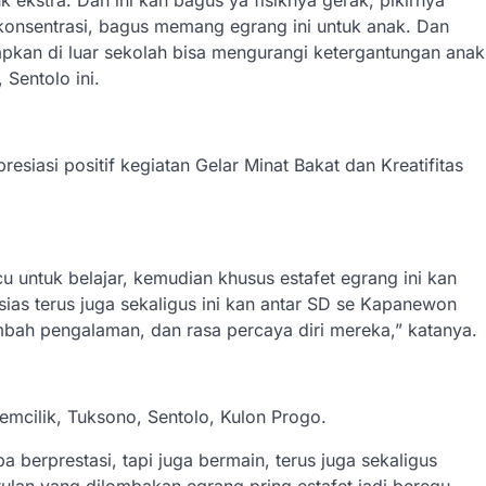
 konsentrasi, bagus memang egrang ini untuk anak. Dan
erapkan di luar sekolah bisa mengurangi ketergantungan anak
 Sentolo ini.
esiasi positif kegiatan Gelar Minat Bakat dan Kreatifitas
u untuk belajar, kemudian khusus estafet egrang ini kan
sias terus juga sekaligus ini kan antar SD se Kapanewon
mbah pengalaman, dan rasa percaya diri mereka,” katanya.
emcilik, Tuksono, Sentolo, Kulon Progo.
a berprestasi, tapi juga bermain, terus juga sekaligus
tulan yang dilombakan egrang pring estafet jadi beregu