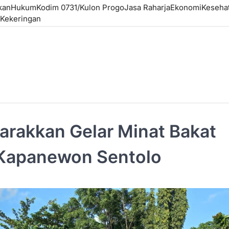
kan
Hukum
Kodim 0731/Kulon Progo
Jasa Raharja
Ekonomi
Keseha
Kekeringan
arakkan Gelar Minat Bakat
D Kapanewon Sentolo