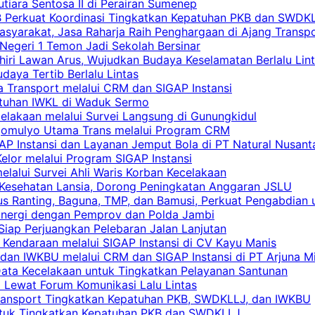
iara Sentosa II di Perairan Sumenep
RB Perkuat Koordinasi Tingkatkan Kepatuhan PKB dan SWDK
asyarakat, Jasa Raharja Raih Penghargaan di Ajang Transp
egeri 1 Temon Jadi Sekolah Bersinar
khiri Lawan Arus, Wujudkan Budaya Keselamatan Berlalu Lin
aya Tertib Berlalu Lintas
a Transport melalui CRM dan SIGAP Instansi
atuhan IWKL di Waduk Sermo
celakaan melalui Survei Langsung di Gunungkidul
rgomulyo Utama Trans melalui Program CRM
AP Instansi dan Layanan Jemput Bola di PT Natural Nusant
elor melalui Program SIGAP Instansi
elalui Survei Ahli Waris Korban Kecelakaan
 Kesehatan Lansia, Dorong Peningkatan Anggaran JSLU
s Ranting, Baguna, TMP, dan Bamusi, Perkuat Pengabdian 
Sinergi dengan Pemprov dan Polda Jambi
 Siap Perjuangkan Pelebaran Jalan Lanjutan
 Kendaraan melalui SIGAP Instansi di CV Kayu Manis
an IWKBU melalui CRM dan SIGAP Instansi di PT Arjuna Mi
Data Kecelakaan untuk Tingkatkan Pelayanan Santunan
i Lewat Forum Komunikasi Lalu Lintas
 Transport Tingkatkan Kepatuhan PKB, SWDKLLJ, dan IWKBU
untuk Tingkatkan Kepatuhan PKB dan SWDKLLJ