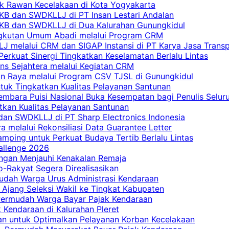
tik Rawan Kecelakaan di Kota Yogyakarta
PKB dan SWDKLLJ di PT Insan Lestari Andalan
 PKB dan SWDKLLJ di Dua Kalurahan Gunungkidul
Angkutan Umum Abadi melalui Program CRM
 melalui CRM dan SIGAP Instansi di PT Karya Jasa Trans
erkuat Sinergi Tingkatkan Keselamatan Berlalu Lintas
ns Sejahtera melalui Kegiatan CRM
an Raya melalui Program CSV TJSL di Gunungkidul
tuk Tingkatkan Kualitas Pelayanan Santunan
embara Puisi Nasional Buka Kesempatan bagi Penulis Selur
tkan Kualitas Pelayanan Santunan
dan SWDKLLJ di PT Sharp Electronics Indonesia
a melalui Rekonsiliasi Data Guarantee Letter
mping untuk Perkuat Budaya Tertib Berlalu Lintas
allenge 2026
ngan Menjauhi Kenakalan Remaja
ro-Rakyat Segera Direalisasikan
mudah Warga Urus Administrasi Kendaraan
 Ajang Seleksi Wakil ke Tingkat Kabupaten
 Permudah Warga Bayar Pajak Kendaraan
 Kendaraan di Kalurahan Pleret
an untuk Optimalkan Pelayanan Korban Kecelakaan