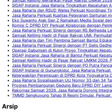
Samsat Keliling Meriahkan Pasar Rakyat UMKM 2026
SIGAP Instansi Jasa Raharja Tingkatkan Kepatuhan A
Jasa Raharja dan RSUD Wates Perkuat Koordinasi T
Jasa Raharja Perkuat Kualitas Pelayanan Santunan m
Eko Suwanto Ajak Gen Z Ramaikan Media Sosial den
Komisi C DPRD DIY Perkuat Kolaborasi dengan Pemk
Jasa Raharja Perkuat Sinergi dengan RS Bethesda Le
Samsat Keliling Hadir di Pasar Rakyat UMi, Permud
Jasa Raharja dan Tim Pembina Samsat Bantul Edukas
Jasa Raharja Perkuat Sinergi dengan PT Gelis Gedhe
Operasi Gabungan di Kulon Progo Tingkatkan Kepatu
SIGAP Instansi Jasa Raharja di Bantul Perkuat Kepa
Samsat Keliling Hadir di Pasar Rakyat UMKM 2026,
Jasa Raharja Perkuat Sinergi dengan PO Putra Pan
SIGAP Instansi di Gunungkidul, Jasa Raharja Perku
Keterwakilan Perempuan di DPRD Kota Yogyakarta D
Jasa Raharja Sosialisasikan UU Nomor 33 dan 34 Ta
Progres Pembangunan Gedung Baru DPRD DIY Lampau
Rakornas Samsat 2026, Jasa Raharja Dorong Integra
TMMD Sengkuyung Tahap III Resmi Dimulai, Perkuat
Arsip