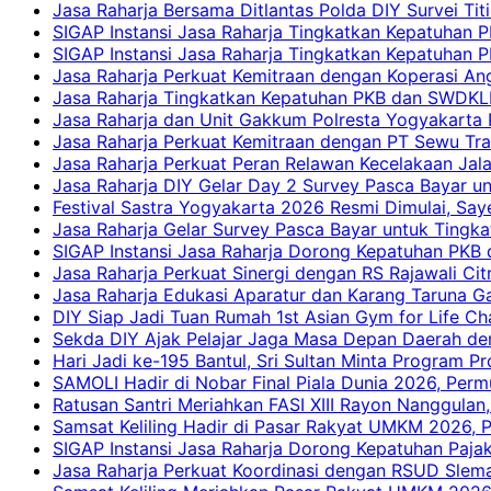
Jasa Raharja Bersama Ditlantas Polda DIY Survei Ti
SIGAP Instansi Jasa Raharja Tingkatkan Kepatuhan 
SIGAP Instansi Jasa Raharja Tingkatkan Kepatuhan
Jasa Raharja Perkuat Kemitraan dengan Koperasi 
Jasa Raharja Tingkatkan Kepatuhan PKB dan SWDKLLJ
Jasa Raharja dan Unit Gakkum Polresta Yogyakarta P
Jasa Raharja Perkuat Kemitraan dengan PT Sewu Tra
Jasa Raharja Perkuat Peran Relawan Kecelakaan Jal
Jasa Raharja DIY Gelar Day 2 Survey Pasca Bayar un
Festival Sastra Yogyakarta 2026 Resmi Dimulai, Say
Jasa Raharja Gelar Survey Pasca Bayar untuk Tingka
SIGAP Instansi Jasa Raharja Dorong Kepatuhan PKB 
Jasa Raharja Perkuat Sinergi dengan RS Rajawali Citr
Jasa Raharja Edukasi Aparatur dan Karang Taruna Ga
DIY Siap Jadi Tuan Rumah 1st Asian Gym for Life Ch
Sekda DIY Ajak Pelajar Jaga Masa Depan Daerah de
Hari Jadi ke-195 Bantul, Sri Sultan Minta Program P
SAMOLI Hadir di Nobar Final Piala Dunia 2026, Per
Ratusan Santri Meriahkan FASI XIII Rayon Nanggulan,
Samsat Keliling Hadir di Pasar Rakyat UMKM 2026,
SIGAP Instansi Jasa Raharja Dorong Kepatuhan Pajak
Jasa Raharja Perkuat Koordinasi dengan RSUD Slem