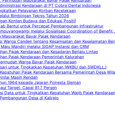
, Permudah Masyarakat Bayar Pajak Kendaraan
dministrasi Kendaraan di PT Cobra Dental Indonesia
ingkatkan Pelayanan Korban Kecelakaan
elalui Bimbingan Teknis Tahun 2026
gan Konten Budaya dan Edukasi Positif
ab Bantul untuk Percepat Pembangunan Infrastruktur
mpuyangwangi melalui Sosialisasi Coordination of Benefit
ah Masyarakat Bayar Pajak Kendaraan
i Warga Canden tentang Kesamsatan dan Keselamatan Berl
 Maju Mandiri melalui SIGAP Instansi dan CRM
han Pajak Kendaraan dan Kesadaran Berlalu Lintas
tuhan Pajak Kendaraan Pemerintah Kalurahan
 Permudah Warga Bayar Pajak Kendaraan
casari untuk Tingkatkan Kepatuhan IWKBU dan SWDKLLJ
at Kepatuhan Pajak Kendaraan Bersama Pemerintah Desa Wil
inilai Masih Rendah
hun 1964 kepada Jajaran Polresta Sleman
i Target, Capai 81,7 Persen
si Data untuk Tingkatkan Kepatuhan Wajib Pajak Kendaraa
 Pembangunan Desa di Kalirejo