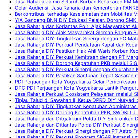
Jasa Raharja Jamin Seluruh Korban Kebakaran KM Mut
Gelar Audiensi, Jasa Raharja dan Kementerian PAN
Berkontribusi terhadap Keselamatan dan Mobilitas M
YIA Gandeng BNN DIY Edukasi Pelajar, Dorong SMK N
Jasa Raharja dan Korlantas Polri Ajak Masyarakat A
Jasa Raharja DIY Ajak Masyarakat Sleman Bangun Bud
Jasa Raharja DIY Tingkatkan Sinergi dengan PO Mat
Jasa Raharja DIY Perkuat Pendataan Kapal dan Kep
Jasa Raharja DIY Pastikan Hak Ahli Waris Korban Ke
Jasa Raharja DIY Perkuat Kemitraan dengan PT Ma
Jasa Raharja DIY Dorong Kepatuhan PKB melalui SIG
Jasa Raharja DIY Perkuat Sinergi dengan Kalurahan K
Jasa Raharja DIY Pastikan Santunan Tepat Sasaran m
PDI Perjuangan Kota Yogyakarta Gelar Pemeriksaan
DPC PDI Perjuangan Kota Yogyakarta Lantik Penguru
Jasa Raharja Perkuat Ekosistem Pelayanan melalui 
Tinjau Talud di Sawahan II, Ketua DPRD DIY Nuryadi
Jasa Raharja DIY Tingkatkan Kepatuhan Administrasi
Jasa Raharja DIY Dorong Kepatuhan PKB, SWDKLLJ, d
Jasa Raharja dan Ditgakkum Polda DIY Sinkronkan 
Jasa Raharja dan Ditlantas Polda DIY Perkuat Sinerg
Jasa Raharja DIY Perkuat Sinergi dengan PT Astro
Jasa Raharja DIY Perkuat Program SIGAP Instansi 