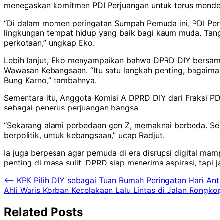
menegaskan komitmen PDI Perjuangan untuk terus mende
“Di dalam momen peringatan Sumpah Pemuda ini, PDI Perj
lingkungan tempat hidup yang baik bagi kaum muda. Tan
perkotaan,” ungkap Eko.
Lebih lanjut, Eko menyampaikan bahwa DPRD DIY bersama
Wawasan Kebangsaan. “Itu satu langkah penting, bagaimana
Bung Karno,” tambahnya.
Sementara itu, Anggota Komisi A DPRD DIY dari Fraksi P
sebagai penerus perjuangan bangsa.
“Sekarang alami perbedaan gen Z, memaknai berbeda. Se
berpolitik, untuk kebangsaan,” ucap Radjut.
Ia juga berpesan agar pemuda di era disrupsi digital m
penting di masa sulit. DPRD siap menerima aspirasi, tapi
Navigasi
⟵
KPK Pilih DIY sebagai Tuan Rumah Peringatan Hari An
Ahli Waris Korban Kecelakaan Lalu Lintas di Jalan Rongk
pos
Related Posts