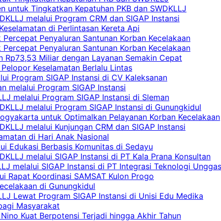
yen untuk Tingkatkan Kepatuhan PKB dan SWDKLLJ
DKLLJ melalui Program CRM dan SIGAP Instansi
Keselamatan di Perlintasan Kereta Api
uk Percepat Penyaluran Santunan Korban Kecelakaan
uk Percepat Penyaluran Santunan Korban Kecelakaan
an Rp73,53 Miliar dengan Layanan Semakin Cepat
Pelopor Keselamatan Berlalu Lintas
lui Program SIGAP Instansi di CV Kaleksanan
n melalui Program SIGAP Instansi
LJ melalui Program SIGAP Instansi di Sleman
KLLJ melalui Program SIGAP Instansi di Gunungkidul
Yogyakarta untuk Optimalkan Pelayanan Korban Kecelakaan
DKLLJ melalui Kunjungan CRM dan SIGAP Instansi
amatan di Hari Anak Nasional
lui Edukasi Berbasis Komunitas di Sedayu
KLLJ melalui SIGAP Instansi di PT Kala Prana Konsultan
 melalui SIGAP Instansi di PT Integrasi Teknologi Ungga
lui Rapat Koordinasi SAMSAT Kulon Progo
Kecelakaan di Gunungkidul
LJ Lewat Program SIGAP Instansi di Unisi Edu Medika
bagi Masyarakat
Nino Kuat Berpotensi Terjadi hingga Akhir Tahun