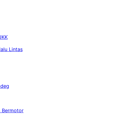
 JKK
alu Lintas
adeg
n Bermotor