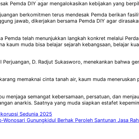
sak Pemda DIY agar mengalokasikan kebijakan yang berp
uangan berkomitmen terus mendesak Pemda berikan fasilita
ggung jawab, dikerjakan bersama Pemda DIY agar dirasaka
 Pemda telah menunjukkan langkah konkret melalui Perda
 kaum muda bisa belajar sejarah kebangsaan, belajar kuat 
DI Perjuangan, D. Radjut Sukasworo, menekankan bahwa gen
karang memaknai cinta tanah air, kaum muda meneruskan 
ampu menjaga semangat kebersamaan, persatuan, dan menja
 jangan anarkis. Saatnya yang muda siapkan estafet kepemi
tikorupsi Sedunia 2025
op-Wonosari Gunungkidul Berhak Peroleh Santunan Jasa Rah