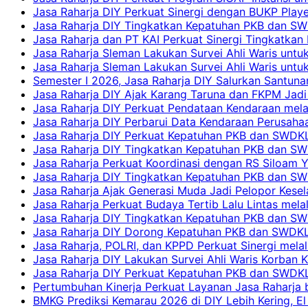
Jasa Raharja DIY Perkuat Sinergi dengan BUKP Pla
Jasa Raharja DIY Tingkatkan Kepatuhan PKB dan SW
Jasa Raharja dan PT KAI Perkuat Sinergi Tingkatkan 
Jasa Raharja Sleman Lakukan Survei Ahli Waris unt
Jasa Raharja Sleman Lakukan Survei Ahli Waris unt
Semester I 2026, Jasa Raharja DIY Salurkan Santun
Jasa Raharja DIY Ajak Karang Taruna dan FKPM Jadi 
Jasa Raharja DIY Perkuat Pendataan Kendaraan mela
Jasa Raharja DIY Perbarui Data Kendaraan Perusahaa
Jasa Raharja DIY Perkuat Kepatuhan PKB dan SWDKL
Jasa Raharja DIY Tingkatkan Kepatuhan PKB dan SWD
Jasa Raharja Perkuat Koordinasi dengan RS Siloam 
Jasa Raharja DIY Tingkatkan Kepatuhan PKB dan SW
Jasa Raharja Ajak Generasi Muda Jadi Pelopor Kesel
Jasa Raharja Perkuat Budaya Tertib Lalu Lintas mela
Jasa Raharja DIY Tingkatkan Kepatuhan PKB dan SWD
Jasa Raharja DIY Dorong Kepatuhan PKB dan SWDKLLJ
Jasa Raharja, POLRI, dan KPPD Perkuat Sinergi mela
Jasa Raharja DIY Lakukan Survei Ahli Waris Korban 
Jasa Raharja DIY Perkuat Kepatuhan PKB dan SWDKL
Pertumbuhan Kinerja Perkuat Layanan Jasa Raharja 
BMKG Prediksi Kemarau 2026 di DIY Lebih Kering, El 