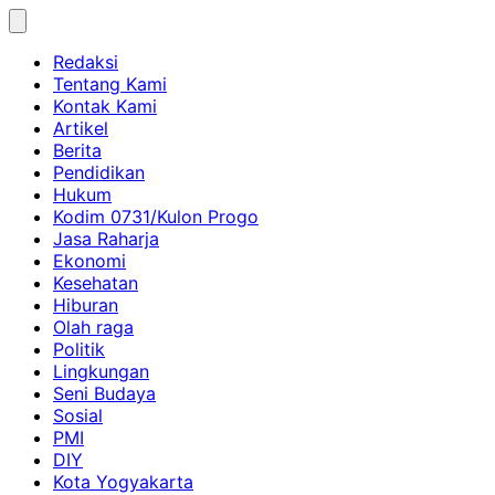
Skip
to
Redaksi
content
Tentang Kami
Kontak Kami
Artikel
Berita
Pendidikan
Hukum
Kodim 0731/Kulon Progo
Jasa Raharja
Ekonomi
Kesehatan
Hiburan
Olah raga
Politik
Lingkungan
Seni Budaya
Sosial
PMI
DIY
Kota Yogyakarta