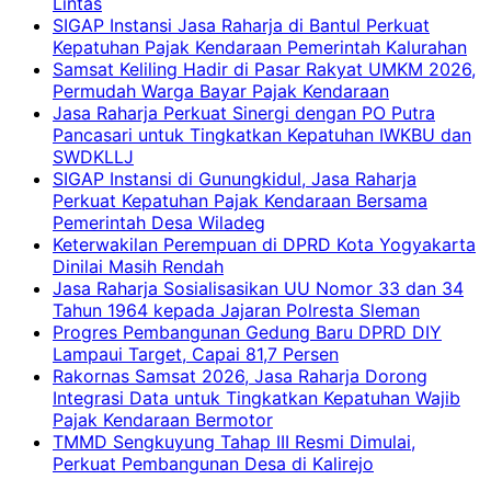
Lintas
SIGAP Instansi Jasa Raharja di Bantul Perkuat
Kepatuhan Pajak Kendaraan Pemerintah Kalurahan
Samsat Keliling Hadir di Pasar Rakyat UMKM 2026,
Permudah Warga Bayar Pajak Kendaraan
Jasa Raharja Perkuat Sinergi dengan PO Putra
Pancasari untuk Tingkatkan Kepatuhan IWKBU dan
SWDKLLJ
SIGAP Instansi di Gunungkidul, Jasa Raharja
Perkuat Kepatuhan Pajak Kendaraan Bersama
Pemerintah Desa Wiladeg
Keterwakilan Perempuan di DPRD Kota Yogyakarta
Dinilai Masih Rendah
Jasa Raharja Sosialisasikan UU Nomor 33 dan 34
Tahun 1964 kepada Jajaran Polresta Sleman
Progres Pembangunan Gedung Baru DPRD DIY
Lampaui Target, Capai 81,7 Persen
Rakornas Samsat 2026, Jasa Raharja Dorong
Integrasi Data untuk Tingkatkan Kepatuhan Wajib
Pajak Kendaraan Bermotor
TMMD Sengkuyung Tahap III Resmi Dimulai,
Perkuat Pembangunan Desa di Kalirejo