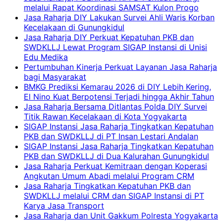
melalui Rapat Koordinasi SAMSAT Kulon Progo
Jasa Raharja DIY Lakukan Survei Ahli Waris Korban
Kecelakaan di Gunungkidul
Jasa Raharja DIY Perkuat Kepatuhan PKB dan
SWDKLLJ Lewat Program SIGAP Instansi di Unisi
Edu Medika
Pertumbuhan Kinerja Perkuat Layanan Jasa Raharja
bagi Masyarakat
BMKG Prediksi Kemarau 2026 di DIY Lebih Kering,
El Nino Kuat Berpotensi Terjadi hingga Akhir Tahun
Jasa Raharja Bersama Ditlantas Polda DIY Survei
Titik Rawan Kecelakaan di Kota Yogyakarta
SIGAP Instansi Jasa Raharja Tingkatkan Kepatuhan
PKB dan SWDKLLJ di PT Insan Lestari Andalan
SIGAP Instansi Jasa Raharja Tingkatkan Kepatuhan
PKB dan SWDKLLJ di Dua Kalurahan Gunungkidul
Jasa Raharja Perkuat Kemitraan dengan Koperasi
Angkutan Umum Abadi melalui Program CRM
Jasa Raharja Tingkatkan Kepatuhan PKB dan
SWDKLLJ melalui CRM dan SIGAP Instansi di PT
Karya Jasa Transport
Jasa Raharja dan Unit Gakkum Polresta Yogyakarta