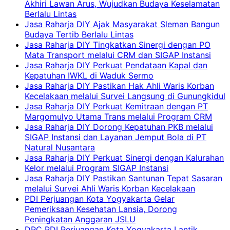
Akhiri Lawan Arus, Wujudkan Budaya Keselamatan
Berlalu Lintas
Jasa Raharja DIY Ajak Masyarakat Sleman Bangun
Budaya Tertib Berlalu Lintas
Jasa Raharja DIY Tingkatkan Sinergi dengan PO
Mata Transport melalui CRM dan SIGAP Instansi
Jasa Raharja DIY Perkuat Pendataan Kapal dan
Kepatuhan IWKL di Waduk Sermo
Jasa Raharja DIY Pastikan Hak Ahli Waris Korban
Kecelakaan melalui Survei Langsung di Gunungkidul
Jasa Raharja DIY Perkuat Kemitraan dengan PT
Margomulyo Utama Trans melalui Program CRM
Jasa Raharja DIY Dorong Kepatuhan PKB melalui
SIGAP Instansi dan Layanan Jemput Bola di PT
Natural Nusantara
Jasa Raharja DIY Perkuat Sinergi dengan Kalurahan
Kelor melalui Program SIGAP Instansi
Jasa Raharja DIY Pastikan Santunan Tepat Sasaran
melalui Survei Ahli Waris Korban Kecelakaan
PDI Perjuangan Kota Yogyakarta Gelar
Pemeriksaan Kesehatan Lansia, Dorong
Peningkatan Anggaran JSLU
DPC PDI Perjuangan Kota Yogyakarta Lantik