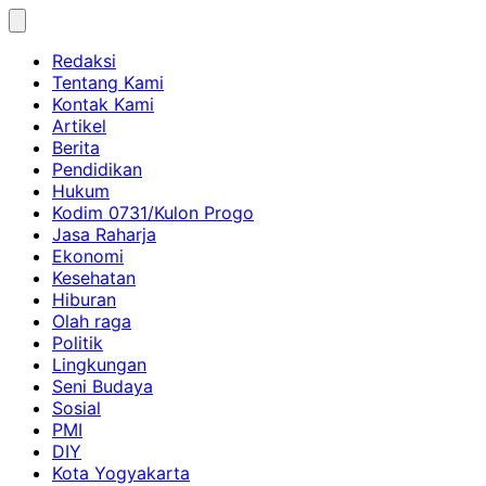
Skip
to
Redaksi
content
Tentang Kami
Kontak Kami
Artikel
Berita
Pendidikan
Hukum
Kodim 0731/Kulon Progo
Jasa Raharja
Ekonomi
Kesehatan
Hiburan
Olah raga
Politik
Lingkungan
Seni Budaya
Sosial
PMI
DIY
Kota Yogyakarta