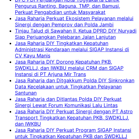
Pengurus Ranting, Baguna, TMP, dan Bamusi,
Perkuat Pengabdian untuk Masyarakat
Jasa Raharja Perkuat Ekosistem Pelayanan melalui
Sinergi dengan Pemprov dan Polda Jambi
Tinjau Talud di Sawahan II, Ketua DPRD DIY Nuryadi
Siap Perjuangkan Pelebaran Jalan Lanjutan
Jasa Raharja DIY Tingkatkan Kepatuhan
Administrasi Kendaraan melalui SIGAP Instansi di
CV Kayu Manis
Jasa Raharja DIY Dorong Kepatuhan PKB,
SWDKLLJ, dan IWKBU melalui CRM dan SIGAP
Instansi di PT Arjuna Mir Trans
Jasa Raharja dan Ditgakkum Polda DIY Sinkronkan
Data Kecelakaan untuk Tingkatkan Pelayanan
Santunan
Jasa Raharja dan Ditlantas Polda DIY Perkuat
Sinergi Lewat Forum Komunikasi Lalu Lintas
Jasa Raharja DIY Perkuat Sinergi dengan PT Astro
Transport Tingkatkan Kepatuhan PKB, SWDKLLJ,
dan IWKBU
Jasa Raharja DIY Perkuat Program SIGAP Instansi
untuk Tingkatkan Kepatuhan PKB dan SWDKLLJ