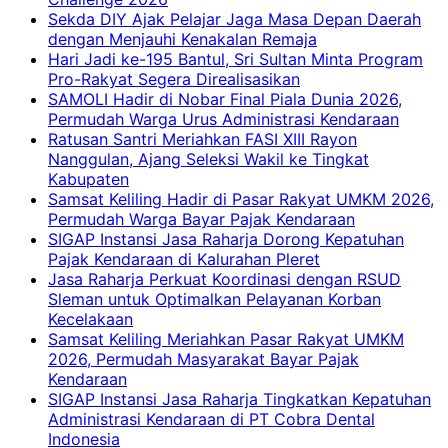
Sekda DIY Ajak Pelajar Jaga Masa Depan Daerah
dengan Menjauhi Kenakalan Remaja
Hari Jadi ke-195 Bantul, Sri Sultan Minta Program
Pro-Rakyat Segera Direalisasikan
SAMOLI Hadir di Nobar Final Piala Dunia 2026,
Permudah Warga Urus Administrasi Kendaraan
Ratusan Santri Meriahkan FASI XIII Rayon
Nanggulan, Ajang Seleksi Wakil ke Tingkat
Kabupaten
Samsat Keliling Hadir di Pasar Rakyat UMKM 2026,
Permudah Warga Bayar Pajak Kendaraan
SIGAP Instansi Jasa Raharja Dorong Kepatuhan
Pajak Kendaraan di Kalurahan Pleret
Jasa Raharja Perkuat Koordinasi dengan RSUD
Sleman untuk Optimalkan Pelayanan Korban
Kecelakaan
Samsat Keliling Meriahkan Pasar Rakyat UMKM
2026, Permudah Masyarakat Bayar Pajak
Kendaraan
SIGAP Instansi Jasa Raharja Tingkatkan Kepatuhan
Administrasi Kendaraan di PT Cobra Dental
Indonesia