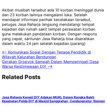
Akibat musibah tersebut ada 10 korban meninggal dunia
dan 23 korban lainnya mengalami luka. Setelah
mendapat informasi perihak kecelakaan tersebut,
petugas Jasa Raharja langsung mendatangi tempat
kejadian dan rumah sakit tempat perawatan korban
guna melakukan pendataan korban. Dengan respons
yang cepat, santunan Jasa Raharja bisa diserahkan
dalam waktu 24 jam setelah kejadian.(parang)
Navigasi
⟵
Komunikasi Sosial Dengan Tenaga Pendidik di
Wilayah Kalurahan Bendungan
pos
Gerakan Gropyok Sampah Dalam Memperingati Dasa
Warsa Keistimewaan DIY
⟶
Related Posts
Jasa Raharja Kanwil DIY Adakan MUKL Dalam Rangka Bakti
Kesehatan Polda DIY di Masjid Sanggrahan, Condongcatur, Sleman