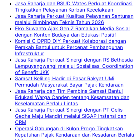
Jasa Raharja dan RSUD Wates Perkuat Koordinasi
Tingkatkan Pelayanan Korban Kecelakaan
Jasa Raharja Perkuat Kualitas Pelayanan Santunan
melalui Bimbingan Teknis Tahun 2026
Eko Suwanto Ajak Gen Z Ramaikan Media Sosial
dengan Konten Budaya dan Edukasi Positif
Komisi C DPRD DIY Perkuat Kolaborasi dengan
Pemkab Bantul untuk Percepat Pembangunan
Infrastruktur
Jasa Raharja Perkuat Sinergi dengan RS Bethesda
Lempuyangwangi melalui Sosialisasi Coordination
of Benefit JKK
Samsat Keliling Hadir di Pasar Rakyat UMi,
Permudah Masyarakat Bayar Pajak Kendaraan
Jasa Raharja dan Tim Pembina Samsat Bantul
Edukasi Warga Canden tentang Kesamsatan dan
Keselamatan Berlalu Lintas
Jasa Raharja Perkuat Sinergi dengan PT Gelis
Gedhe Maju Mandiri melalui SIGAP Instansi dan
CRM
Operasi Gabungan di Kulon Progo Tingkatkan
Kepatuhan Pajak Kendaraan dan Kesadaran Berlalu