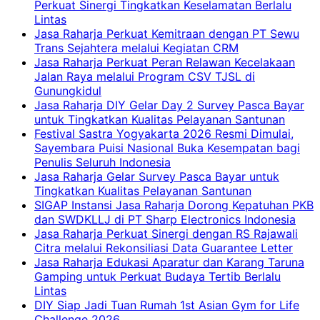
Perkuat Sinergi Tingkatkan Keselamatan Berlalu
Lintas
Jasa Raharja Perkuat Kemitraan dengan PT Sewu
Trans Sejahtera melalui Kegiatan CRM
Jasa Raharja Perkuat Peran Relawan Kecelakaan
Jalan Raya melalui Program CSV TJSL di
Gunungkidul
Jasa Raharja DIY Gelar Day 2 Survey Pasca Bayar
untuk Tingkatkan Kualitas Pelayanan Santunan
Festival Sastra Yogyakarta 2026 Resmi Dimulai,
Sayembara Puisi Nasional Buka Kesempatan bagi
Penulis Seluruh Indonesia
Jasa Raharja Gelar Survey Pasca Bayar untuk
Tingkatkan Kualitas Pelayanan Santunan
SIGAP Instansi Jasa Raharja Dorong Kepatuhan PKB
dan SWDKLLJ di PT Sharp Electronics Indonesia
Jasa Raharja Perkuat Sinergi dengan RS Rajawali
Citra melalui Rekonsiliasi Data Guarantee Letter
Jasa Raharja Edukasi Aparatur dan Karang Taruna
Gamping untuk Perkuat Budaya Tertib Berlalu
Lintas
DIY Siap Jadi Tuan Rumah 1st Asian Gym for Life
Challenge 2026