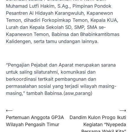
Muhamad Lutfi Hakim, S.Ag., Pimpinan Pondok
Pesantren Al Hidayah Karangwuluh, Kapanewon
Temon, dihadiri Forkopimkap Temon, Kepala KUA,
Lurah dan Kepala Sekolah SD, SMP, SMA se-
Kapanewon Temon, Babinsa dan Bhabinkamtibmas
Kalidengen, serta tamu undangan lainnya.
“Pengajian Pejabat dan Aparat merupakan sarana
untuk saling silaturahmi, komunikasi dan
berkoordinasi tertkait pembangunan dan
permasalahan sosial yang terjadi wilayah masing-
masing,” tambah Babinsa.(asw,parang)
Navigasi
⟵
⟶
Pertemuan Anggota GP3A
Dandim Kulon Progo Ikuti
pos
Wilayah Pengasih Timur
Kegiatan “Nyepeda
Bersama Wakil Kita”