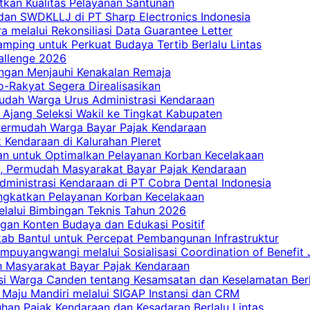
tkan Kualitas Pelayanan Santunan
dan SWDKLLJ di PT Sharp Electronics Indonesia
a melalui Rekonsiliasi Data Guarantee Letter
mping untuk Perkuat Budaya Tertib Berlalu Lintas
allenge 2026
ngan Menjauhi Kenakalan Remaja
ro-Rakyat Segera Direalisasikan
mudah Warga Urus Administrasi Kendaraan
 Ajang Seleksi Wakil ke Tingkat Kabupaten
 Permudah Warga Bayar Pajak Kendaraan
 Kendaraan di Kalurahan Pleret
an untuk Optimalkan Pelayanan Korban Kecelakaan
, Permudah Masyarakat Bayar Pajak Kendaraan
dministrasi Kendaraan di PT Cobra Dental Indonesia
ingkatkan Pelayanan Korban Kecelakaan
elalui Bimbingan Teknis Tahun 2026
gan Konten Budaya dan Edukasi Positif
ab Bantul untuk Percepat Pembangunan Infrastruktur
mpuyangwangi melalui Sosialisasi Coordination of Benefit
ah Masyarakat Bayar Pajak Kendaraan
i Warga Canden tentang Kesamsatan dan Keselamatan Berl
 Maju Mandiri melalui SIGAP Instansi dan CRM
han Pajak Kendaraan dan Kesadaran Berlalu Lintas