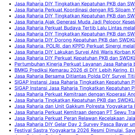
Jasa Raharja DIY Tingkatkan Kepatuhan PKB dan SWD
Jasa Raharja Perkuat Koordinasi dengan RS Siloam 
Jasa Raharja DIY Tingkatkan Kepatuhan PKB dan SW
Jasa Raharja Ajak Generasi Muda Jadi Pelopor Kesel
Jasa Raharja Perkuat Budaya Tertib Lalu Lintas mela
Jasa Raharja DIY Tingkatkan Kepatuhan PKB dan SWD
Jasa Raharja DIY Dorong Kepatuhan PKB dan SWDKLLJ
Jasa Raharja, POLRI, dan KPPD Perkuat Sinergi mela
Jasa Raharja DIY Lakukan Survei Ahli Waris Korban 
Jasa Raharja DIY Perkuat Kepatuhan PKB dan SWDKL
Pertumbuhan Kinerja Perkuat Layanan Jasa Raharja 
BMKG Prediksi Kemarau 2026 di DIY Lebih Kering, El 
Jasa Raharja Bersama Ditlantas Polda DIY Survei Ti
SIGAP Instansi Jasa Raharja Tingkatkan Kepatuhan 
SIGAP Instansi Jasa Raharja Tingkatkan Kepatuhan
Jasa Raharja Perkuat Kemitraan dengan Koperasi 
Jasa Raharja Tingkatkan Kepatuhan PKB dan SWDKLLJ
Jasa Raharja dan Unit Gakkum Polresta Yogyakarta P
Jasa Raharja Perkuat Kemitraan dengan PT Sewu Tra
Jasa Raharja Perkuat Peran Relawan Kecelakaan Jal
Jasa Raharja DIY Gelar Day 2 Survey Pasca Bayar un
Festival Sastra Yogyakarta 2026 Resmi Dimulai, Say