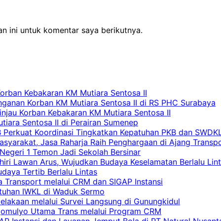
n ini untuk komentar saya berikutnya.
Korban Kebakaran KM Mutiara Sentosa II
nganan Korban KM Mutiara Sentosa II di RS PHC Surabaya
Tinjau Korban Kebakaran KM Mutiara Sentosa II
iara Sentosa II di Perairan Sumenep
RB Perkuat Koordinasi Tingkatkan Kepatuhan PKB dan SWDK
asyarakat, Jasa Raharja Raih Penghargaan di Ajang Transp
egeri 1 Temon Jadi Sekolah Bersinar
khiri Lawan Arus, Wujudkan Budaya Keselamatan Berlalu Lin
aya Tertib Berlalu Lintas
a Transport melalui CRM dan SIGAP Instansi
atuhan IWKL di Waduk Sermo
celakaan melalui Survei Langsung di Gunungkidul
rgomulyo Utama Trans melalui Program CRM
AP Instansi dan Layanan Jemput Bola di PT Natural Nusant