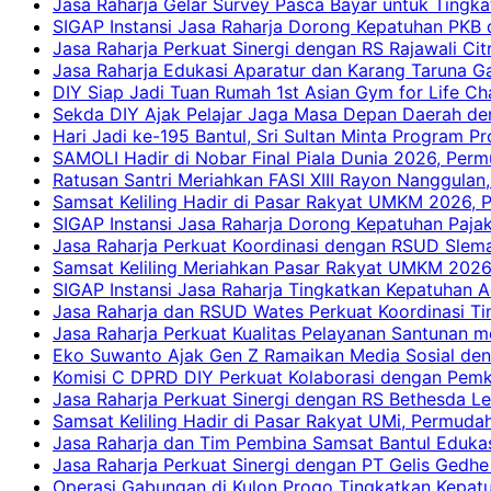
Jasa Raharja Gelar Survey Pasca Bayar untuk Tingka
SIGAP Instansi Jasa Raharja Dorong Kepatuhan PKB 
Jasa Raharja Perkuat Sinergi dengan RS Rajawali Citr
Jasa Raharja Edukasi Aparatur dan Karang Taruna Ga
DIY Siap Jadi Tuan Rumah 1st Asian Gym for Life Ch
Sekda DIY Ajak Pelajar Jaga Masa Depan Daerah de
Hari Jadi ke-195 Bantul, Sri Sultan Minta Program P
SAMOLI Hadir di Nobar Final Piala Dunia 2026, Per
Ratusan Santri Meriahkan FASI XIII Rayon Nanggulan,
Samsat Keliling Hadir di Pasar Rakyat UMKM 2026,
SIGAP Instansi Jasa Raharja Dorong Kepatuhan Pajak
Jasa Raharja Perkuat Koordinasi dengan RSUD Slem
Samsat Keliling Meriahkan Pasar Rakyat UMKM 2026
SIGAP Instansi Jasa Raharja Tingkatkan Kepatuhan A
Jasa Raharja dan RSUD Wates Perkuat Koordinasi T
Jasa Raharja Perkuat Kualitas Pelayanan Santunan m
Eko Suwanto Ajak Gen Z Ramaikan Media Sosial den
Komisi C DPRD DIY Perkuat Kolaborasi dengan Pemk
Jasa Raharja Perkuat Sinergi dengan RS Bethesda Le
Samsat Keliling Hadir di Pasar Rakyat UMi, Permud
Jasa Raharja dan Tim Pembina Samsat Bantul Edukas
Jasa Raharja Perkuat Sinergi dengan PT Gelis Gedhe
Operasi Gabungan di Kulon Progo Tingkatkan Kepatu