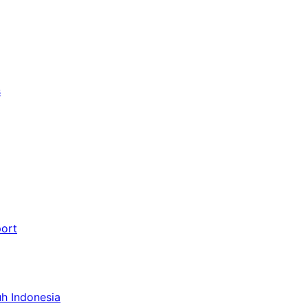
s
port
uh Indonesia