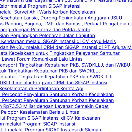
elor melalui Program SIGAP Instansi
elalui Survei Ahli Waris Korban Kecelakaan
 Kesehatan Lansia, Dorong Peningkatan Anggaran JSLU
s Ranting, Baguna, TMP, dan Bamusi, Perkuat Pengabdian 
Sinergi dengan Pemprov dan Polda Jambi
 Siap Perjuangkan Pelebaran Jalan Lanjutan
 Kendaraan melalui SIGAP Instansi di CV Kayu Manis
an IWKBU melalui CRM dan SIGAP Instansi di PT Arjuna Mi
Data Kecelakaan untuk Tingkatkan Pelayanan Santunan
i Lewat Forum Komunikasi Lalu Lintas
 Transport Tingkatkan Kepatuhan PKB, SWDKLLJ, dan IWKBU
untuk Tingkatkan Kepatuhan PKB dan SWDKLLJ
yen untuk Tingkatkan Kepatuhan PKB dan SWDKLLJ
DKLLJ melalui Program CRM dan SIGAP Instansi
Keselamatan di Perlintasan Kereta Api
uk Percepat Penyaluran Santunan Korban Kecelakaan
uk Percepat Penyaluran Santunan Korban Kecelakaan
an Rp73,53 Miliar dengan Layanan Semakin Cepat
Pelopor Keselamatan Berlalu Lintas
lui Program SIGAP Instansi di CV Kaleksanan
n melalui Program SIGAP Instansi
LJ melalui Program SIGAP Instansi di Sleman