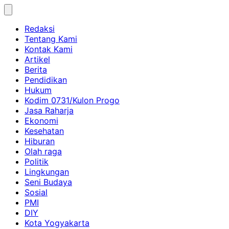
Skip
to
Redaksi
content
Tentang Kami
Kontak Kami
Artikel
Berita
Pendidikan
Hukum
Kodim 0731/Kulon Progo
Jasa Raharja
Ekonomi
Kesehatan
Hiburan
Olah raga
Politik
Lingkungan
Seni Budaya
Sosial
PMI
DIY
Kota Yogyakarta