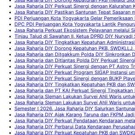
Jasa Raharja DIY Perkuat Sinergi dengan Kalurahan K
Jasa Raharja DIY Pastikan Santunan Tepat Sasaran m
PDI Perjuangan Kota Yogyakarta Gelar Pemeriksaan
DPC PDI Perjuangan Kota Yogyakarta Lantik Penguru
Jasa Raharja Perkuat Ekosistem Pelayanan melalui 
Tinjau Talud di Sawahan II, Ketua DPRD DIY Nuryadi
Jasa Raharja DIY Tingkatkan Kepatuhan Administrasi
Jasa Raharja DIY Dorong Kepatuhan PKB, SWDKLLJ, d
Jasa Raharja dan Ditgakkum Polda DIY Sinkronkan 
Jasa Raharja dan Ditlantas Polda DIY Perkuat Sinerg
Jasa Raharja DIY Perkuat Sinergi dengan PT Astro
Jasa Raharja DIY Perkuat Program SIGAP Instansi 
Jasa Raharja DIY Perkuat Sinergi dengan BUKP Pla
Jasa Raharja DIY Tingkatkan Kepatuhan PKB dan SW
Jasa Raharja dan PT KAI Perkuat Sinergi Tingkatkan 
Jasa Raharja Sleman Lakukan Survei Ahli Waris unt
Jasa Raharja Sleman Lakukan Survei Ahli Waris unt
Semester I 2026, Jasa Raharja DIY Salurkan Santun
Jasa Raharja DIY Ajak Karang Taruna dan FKPM Jadi 
Jasa Raharja DIY Perkuat Pendataan Kendaraan mela
Jasa Raharja DIY Perbarui Data Kendaraan Perusahaa
Jasa Raharja DIY Perkuat Kepatuhan PKB dan SWDKL