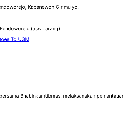
Pendoworejo, Kapanewon Girimulyo.
a Pendoworejo.(asw,parang)
 Goes To UGM
go bersama Bhabinkamtibmas, melaksanakan pemantauan