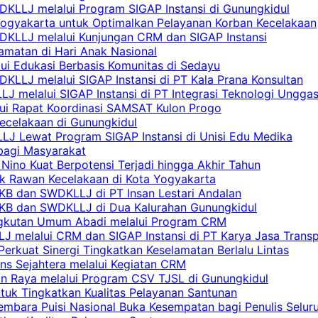
KLLJ melalui Program SIGAP Instansi di Gunungkidul
Yogyakarta untuk Optimalkan Pelayanan Korban Kecelakaan
DKLLJ melalui Kunjungan CRM dan SIGAP Instansi
amatan di Hari Anak Nasional
lui Edukasi Berbasis Komunitas di Sedayu
KLLJ melalui SIGAP Instansi di PT Kala Prana Konsultan
 melalui SIGAP Instansi di PT Integrasi Teknologi Ungga
lui Rapat Koordinasi SAMSAT Kulon Progo
Kecelakaan di Gunungkidul
LJ Lewat Program SIGAP Instansi di Unisi Edu Medika
bagi Masyarakat
Nino Kuat Berpotensi Terjadi hingga Akhir Tahun
tik Rawan Kecelakaan di Kota Yogyakarta
PKB dan SWDKLLJ di PT Insan Lestari Andalan
 PKB dan SWDKLLJ di Dua Kalurahan Gunungkidul
Angkutan Umum Abadi melalui Program CRM
 melalui CRM dan SIGAP Instansi di PT Karya Jasa Trans
erkuat Sinergi Tingkatkan Keselamatan Berlalu Lintas
ns Sejahtera melalui Kegiatan CRM
an Raya melalui Program CSV TJSL di Gunungkidul
tuk Tingkatkan Kualitas Pelayanan Santunan
embara Puisi Nasional Buka Kesempatan bagi Penulis Selur