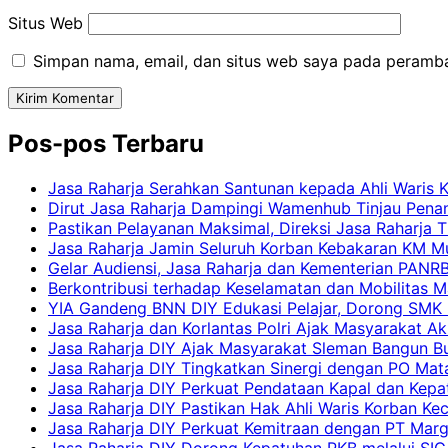
Situs Web
Simpan nama, email, dan situs web saya pada peramba
Pos-pos Terbaru
Jasa Raharja Serahkan Santunan kepada Ahli Waris 
Dirut Jasa Raharja Dampingi Wamenhub Tinjau Pena
Pastikan Pelayanan Maksimal, Direksi Jasa Raharja 
Jasa Raharja Jamin Seluruh Korban Kebakaran KM Mut
Gelar Audiensi, Jasa Raharja dan Kementerian PAN
Berkontribusi terhadap Keselamatan dan Mobilitas M
YIA Gandeng BNN DIY Edukasi Pelajar, Dorong SMK N
Jasa Raharja dan Korlantas Polri Ajak Masyarakat A
Jasa Raharja DIY Ajak Masyarakat Sleman Bangun Bud
Jasa Raharja DIY Tingkatkan Sinergi dengan PO Mat
Jasa Raharja DIY Perkuat Pendataan Kapal dan Kep
Jasa Raharja DIY Pastikan Hak Ahli Waris Korban Ke
Jasa Raharja DIY Perkuat Kemitraan dengan PT Ma
Jasa Raharja DIY Dorong Kepatuhan PKB melalui SIG