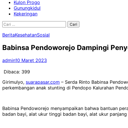
Kulon Progo
Gunungkidul
Kekeringan
Cari
untuk:
Berita
Kesehatan
Sosial
Babinsa Pendoworejo Dampingi Peny
admin
10 Maret 2023
Dibaca:
399
Girimulyo,
suarapasar.com
– Serda Rinto Babinsa Pendow
perkembangan anak stunting di Pendopo Kalurahan Pendo
Babinsa Pendoworejo menyampaikan bahwa bantuan peralata
badan bayi, alat ukur tinggi badan bayi, alat ukur panjang