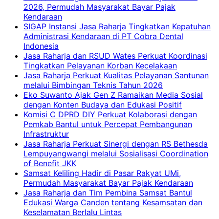
2026, Permudah Masyarakat Bayar Pajak
Kendaraan
SIGAP Instansi Jasa Raharja Tingkatkan Kepatuhan
Administrasi Kendaraan di PT Cobra Dental
Indonesia
Jasa Raharja dan RSUD Wates Perkuat Koordinasi
Tingkatkan Pelayanan Korban Kecelakaan
Jasa Raharja Perkuat Kualitas Pelayanan Santunan
melalui Bimbingan Teknis Tahun 2026
Eko Suwanto Ajak Gen Z Ramaikan Media Sosial
dengan Konten Budaya dan Edukasi Positif
Komisi C DPRD DIY Perkuat Kolaborasi dengan
Pemkab Bantul untuk Percepat Pembangunan
Infrastruktur
Jasa Raharja Perkuat Sinergi dengan RS Bethesda
Lempuyangwangi melalui Sosialisasi Coordination
of Benefit JKK
Samsat Keliling Hadir di Pasar Rakyat UMi,
Permudah Masyarakat Bayar Pajak Kendaraan
Jasa Raharja dan Tim Pembina Samsat Bantul
Edukasi Warga Canden tentang Kesamsatan dan
Keselamatan Berlalu Lintas