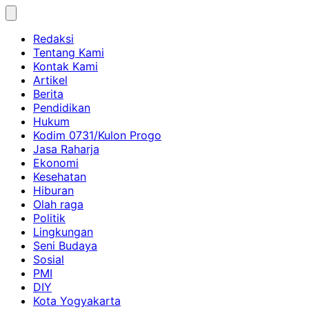
Skip
to
Redaksi
content
Tentang Kami
Kontak Kami
Artikel
Berita
Pendidikan
Hukum
Kodim 0731/Kulon Progo
Jasa Raharja
Ekonomi
Kesehatan
Hiburan
Olah raga
Politik
Lingkungan
Seni Budaya
Sosial
PMI
DIY
Kota Yogyakarta