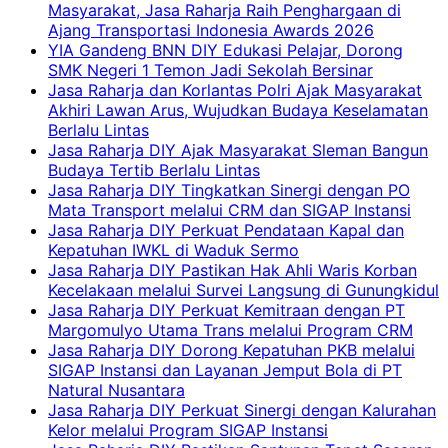
Masyarakat, Jasa Raharja Raih Penghargaan di
Ajang Transportasi Indonesia Awards 2026
YIA Gandeng BNN DIY Edukasi Pelajar, Dorong
SMK Negeri 1 Temon Jadi Sekolah Bersinar
Jasa Raharja dan Korlantas Polri Ajak Masyarakat
Akhiri Lawan Arus, Wujudkan Budaya Keselamatan
Berlalu Lintas
Jasa Raharja DIY Ajak Masyarakat Sleman Bangun
Budaya Tertib Berlalu Lintas
Jasa Raharja DIY Tingkatkan Sinergi dengan PO
Mata Transport melalui CRM dan SIGAP Instansi
Jasa Raharja DIY Perkuat Pendataan Kapal dan
Kepatuhan IWKL di Waduk Sermo
Jasa Raharja DIY Pastikan Hak Ahli Waris Korban
Kecelakaan melalui Survei Langsung di Gunungkidul
Jasa Raharja DIY Perkuat Kemitraan dengan PT
Margomulyo Utama Trans melalui Program CRM
Jasa Raharja DIY Dorong Kepatuhan PKB melalui
SIGAP Instansi dan Layanan Jemput Bola di PT
Natural Nusantara
Jasa Raharja DIY Perkuat Sinergi dengan Kalurahan
Kelor melalui Program SIGAP Instansi