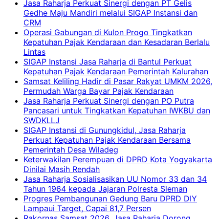
Jasa Raharja Perkuat Sinergi dengan PT Gelis
Gedhe Maju Mandiri melalui SIGAP Instansi dan
CRM
Operasi Gabungan di Kulon Progo Tingkatkan
Kepatuhan Pajak Kendaraan dan Kesadaran Berlalu
Lintas
SIGAP Instansi Jasa Raharja di Bantul Perkuat
Kepatuhan Pajak Kendaraan Pemerintah Kalurahan
Samsat Keliling Hadir di Pasar Rakyat UMKM 2026,
Permudah Warga Bayar Pajak Kendaraan
Jasa Raharja Perkuat Sinergi dengan PO Putra
Pancasari untuk Tingkatkan Kepatuhan IWKBU dan
SWDKLLJ
SIGAP Instansi di Gunungkidul, Jasa Raharja
Perkuat Kepatuhan Pajak Kendaraan Bersama
Pemerintah Desa Wiladeg
Keterwakilan Perempuan di DPRD Kota Yogyakarta
Dinilai Masih Rendah
Jasa Raharja Sosialisasikan UU Nomor 33 dan 34
Tahun 1964 kepada Jajaran Polresta Sleman
Progres Pembangunan Gedung Baru DPRD DIY
Lampaui Target, Capai 81,7 Persen
Rakornas Samsat 2026, Jasa Raharja Dorong