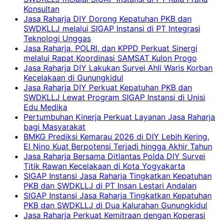
Konsultan
Jasa Raharja DIY Dorong Kepatuhan PKB dan
SWDKLLJ melalui SIGAP Instansi di PT Integrasi
Teknologi Unggas
Jasa Raharja, POLRI, dan KPPD Perkuat Sinergi
melalui Rapat Koordinasi SAMSAT Kulon Progo
Jasa Raharja DIY Lakukan Survei Ahli Waris Korban
Kecelakaan di Gunungkidul
Jasa Raharja DIY Perkuat Kepatuhan PKB dan
SWDKLLJ Lewat Program SIGAP Instansi di Unisi
Edu Medika
Pertumbuhan Kinerja Perkuat Layanan Jasa Raharja
bagi Masyarakat
BMKG Prediksi Kemarau 2026 di DIY Lebih Kering,
El Nino Kuat Berpotensi Terjadi hingga Akhir Tahun
Jasa Raharja Bersama Ditlantas Polda DIY Survei
Titik Rawan Kecelakaan di Kota Yogyakarta
SIGAP Instansi Jasa Raharja Tingkatkan Kepatuhan
PKB dan SWDKLLJ di PT Insan Lestari Andalan
SIGAP Instansi Jasa Raharja Tingkatkan Kepatuhan
PKB dan SWDKLLJ di Dua Kalurahan Gunungkidul
Jasa Raharja Perkuat Kemitraan dengan Koperasi