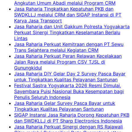
Angkutan Umum Abadi melalui Program CRM
Jasa Raharja Tingkatkan Kepatuhan PKB dan
SWDKLLJ melalui CRM dan SIGAP Instansi di PT
Karya Jasa Transport
Jasa Raharja dan Unit Gakkum Polresta Yogyakarta
Perkuat Sinergi Tingkatkan Keselamatan Berlalu
Lintas
Jasa Raharja Perkuat Kemitraan dengan PT Sewu
Trans Sejahtera melalui Kegiatan CRM
Jasa Raharja Perkuat Peran Relawan Kecelakaan
Jalan Raya melalui Program CSV TJSL di
Gunungkidul
Jasa Raharja DIY Gelar Day 2 Survey Pasca Bayar
untuk Tingkatkan Kualitas Pelayanan Santunan
Festival Sastra Yogyakarta 2026 Resmi Dimulai,
Sayembara Puisi Nasional Buka Kesempatan bagi
Penulis Seluruh Indonesia
Jasa Raharja Gelar Survey Pasca Bayar untuk
Tingkatkan Kualitas Pelayanan Santunan
SIGAP Instansi Jasa Raharja Dorong Kepatuhan PKB
dan SWDKLLJ di PT Sharp Electronics Indonesia
Jasa Raharja Perkuat Sinergi dengan RS Rajawali