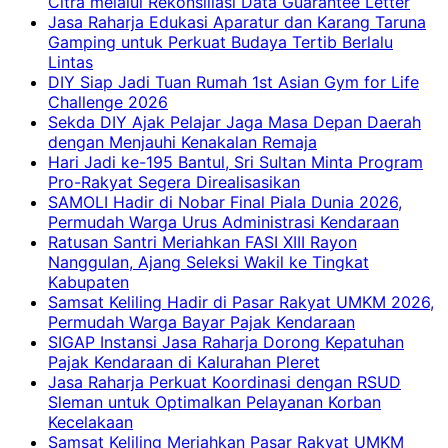
Citra melalui Rekonsiliasi Data Guarantee Letter
Jasa Raharja Edukasi Aparatur dan Karang Taruna
Gamping untuk Perkuat Budaya Tertib Berlalu
Lintas
DIY Siap Jadi Tuan Rumah 1st Asian Gym for Life
Challenge 2026
Sekda DIY Ajak Pelajar Jaga Masa Depan Daerah
dengan Menjauhi Kenakalan Remaja
Hari Jadi ke-195 Bantul, Sri Sultan Minta Program
Pro-Rakyat Segera Direalisasikan
SAMOLI Hadir di Nobar Final Piala Dunia 2026,
Permudah Warga Urus Administrasi Kendaraan
Ratusan Santri Meriahkan FASI XIII Rayon
Nanggulan, Ajang Seleksi Wakil ke Tingkat
Kabupaten
Samsat Keliling Hadir di Pasar Rakyat UMKM 2026,
Permudah Warga Bayar Pajak Kendaraan
SIGAP Instansi Jasa Raharja Dorong Kepatuhan
Pajak Kendaraan di Kalurahan Pleret
Jasa Raharja Perkuat Koordinasi dengan RSUD
Sleman untuk Optimalkan Pelayanan Korban
Kecelakaan
Samsat Keliling Meriahkan Pasar Rakyat UMKM