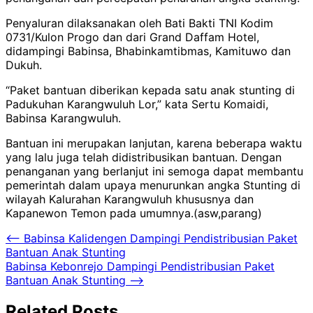
Penyaluran dilaksanakan oleh Bati Bakti TNI Kodim
0731/Kulon Progo dan dari Grand Daffam Hotel,
didampingi Babinsa, Bhabinkamtibmas, Kamituwo dan
Dukuh.
“Paket bantuan diberikan kepada satu anak stunting di
Padukuhan Karangwuluh Lor,” kata Sertu Komaidi,
Babinsa Karangwuluh.
Bantuan ini merupakan lanjutan, karena beberapa waktu
yang lalu juga telah didistribusikan bantuan. Dengan
penanganan yang berlanjut ini semoga dapat membantu
pemerintah dalam upaya menurunkan angka Stunting di
wilayah Kalurahan Karangwuluh khususnya dan
Kapanewon Temon pada umumnya.(asw,parang)
Navigasi
⟵
Babinsa Kalidengen Dampingi Pendistribusian Paket
Bantuan Anak Stunting
pos
Babinsa Kebonrejo Dampingi Pendistribusian Paket
Bantuan Anak Stunting
⟶
Related Posts