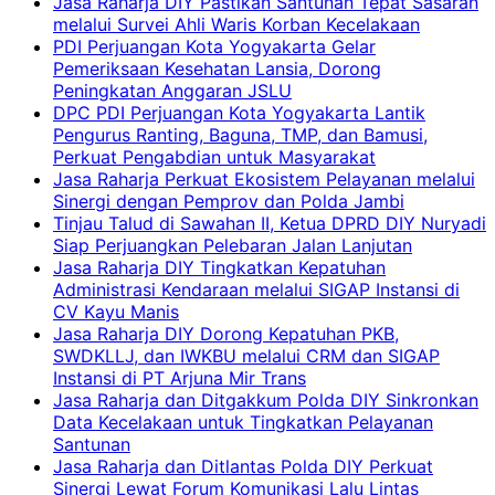
Jasa Raharja DIY Pastikan Santunan Tepat Sasaran
melalui Survei Ahli Waris Korban Kecelakaan
PDI Perjuangan Kota Yogyakarta Gelar
Pemeriksaan Kesehatan Lansia, Dorong
Peningkatan Anggaran JSLU
DPC PDI Perjuangan Kota Yogyakarta Lantik
Pengurus Ranting, Baguna, TMP, dan Bamusi,
Perkuat Pengabdian untuk Masyarakat
Jasa Raharja Perkuat Ekosistem Pelayanan melalui
Sinergi dengan Pemprov dan Polda Jambi
Tinjau Talud di Sawahan II, Ketua DPRD DIY Nuryadi
Siap Perjuangkan Pelebaran Jalan Lanjutan
Jasa Raharja DIY Tingkatkan Kepatuhan
Administrasi Kendaraan melalui SIGAP Instansi di
CV Kayu Manis
Jasa Raharja DIY Dorong Kepatuhan PKB,
SWDKLLJ, dan IWKBU melalui CRM dan SIGAP
Instansi di PT Arjuna Mir Trans
Jasa Raharja dan Ditgakkum Polda DIY Sinkronkan
Data Kecelakaan untuk Tingkatkan Pelayanan
Santunan
Jasa Raharja dan Ditlantas Polda DIY Perkuat
Sinergi Lewat Forum Komunikasi Lalu Lintas