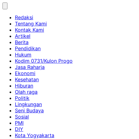
Skip
to
Redaksi
content
Tentang Kami
Kontak Kami
Artikel
Berita
Pendidikan
Hukum
Kodim 0731/Kulon Progo
Jasa Raharja
Ekonomi
Kesehatan
Hiburan
Olah raga
Politik
Lingkungan
Seni Budaya
Sosial
PMI
DIY
Kota Yogyakarta