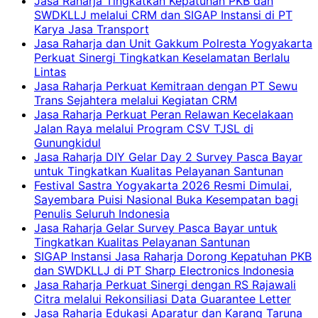
Jasa Raharja Tingkatkan Kepatuhan PKB dan
SWDKLLJ melalui CRM dan SIGAP Instansi di PT
Karya Jasa Transport
Jasa Raharja dan Unit Gakkum Polresta Yogyakarta
Perkuat Sinergi Tingkatkan Keselamatan Berlalu
Lintas
Jasa Raharja Perkuat Kemitraan dengan PT Sewu
Trans Sejahtera melalui Kegiatan CRM
Jasa Raharja Perkuat Peran Relawan Kecelakaan
Jalan Raya melalui Program CSV TJSL di
Gunungkidul
Jasa Raharja DIY Gelar Day 2 Survey Pasca Bayar
untuk Tingkatkan Kualitas Pelayanan Santunan
Festival Sastra Yogyakarta 2026 Resmi Dimulai,
Sayembara Puisi Nasional Buka Kesempatan bagi
Penulis Seluruh Indonesia
Jasa Raharja Gelar Survey Pasca Bayar untuk
Tingkatkan Kualitas Pelayanan Santunan
SIGAP Instansi Jasa Raharja Dorong Kepatuhan PKB
dan SWDKLLJ di PT Sharp Electronics Indonesia
Jasa Raharja Perkuat Sinergi dengan RS Rajawali
Citra melalui Rekonsiliasi Data Guarantee Letter
Jasa Raharja Edukasi Aparatur dan Karang Taruna