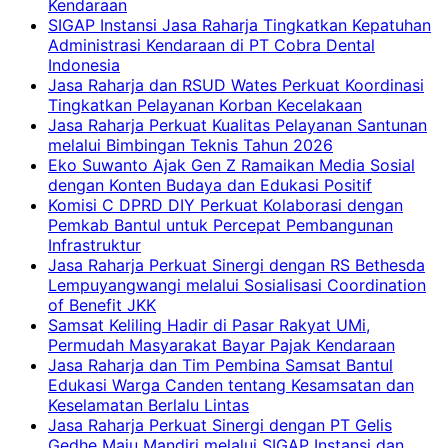
Kendaraan
SIGAP Instansi Jasa Raharja Tingkatkan Kepatuhan
Administrasi Kendaraan di PT Cobra Dental
Indonesia
Jasa Raharja dan RSUD Wates Perkuat Koordinasi
Tingkatkan Pelayanan Korban Kecelakaan
Jasa Raharja Perkuat Kualitas Pelayanan Santunan
melalui Bimbingan Teknis Tahun 2026
Eko Suwanto Ajak Gen Z Ramaikan Media Sosial
dengan Konten Budaya dan Edukasi Positif
Komisi C DPRD DIY Perkuat Kolaborasi dengan
Pemkab Bantul untuk Percepat Pembangunan
Infrastruktur
Jasa Raharja Perkuat Sinergi dengan RS Bethesda
Lempuyangwangi melalui Sosialisasi Coordination
of Benefit JKK
Samsat Keliling Hadir di Pasar Rakyat UMi,
Permudah Masyarakat Bayar Pajak Kendaraan
Jasa Raharja dan Tim Pembina Samsat Bantul
Edukasi Warga Canden tentang Kesamsatan dan
Keselamatan Berlalu Lintas
Jasa Raharja Perkuat Sinergi dengan PT Gelis
Gedhe Maju Mandiri melalui SIGAP Instansi dan