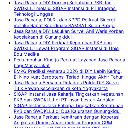
Jasa Raharja DIY Dorong Kepatuhan PKB dan
SWDKLLJ melalui SIGAP Instansi di PT Integrasi
Teknologi Unggas
Jasa Raharja, POLRI, dan KPPD Perkuat Sinergi
melalui Rapat Koordinasi SAMSAT Kulon Progo
Jasa Raharja DIY Lakukan Survei Ahli Waris Korban
Kecelakaan di Gunungkidul
Jasa Raharja DIY Perkuat Kepatuhan PKB dan
SWDKLLJ Lewat Program SIGAP Instansi di Unisi
Edu Medika
Pertumbuhan Kinerja Perkuat Layanan Jasa Raharja
bagi Masyarakat
BMKG Prediksi Kemarau 2026 di DIY Lebih Kering,
El Nino Kuat Berpotensi Terjadi hingga Akhir Tahun
Jasa Raharja Bersama Ditlantas Polda DIY Survei
Titik Rawan Kecelakaan di Kota Yogyakarta
SIGAP Instansi Jasa Raharja Tingkatkan Kepatuhan
PKB dan SWDKLLJ di PT Insan Lestari Andalan
SIGAP Instansi Jasa Raharja Tingkatkan Kepatuhan
PKB dan SWDKLLJ di Dua Kalurahan Gunungkidul
Jasa Raharja Perkuat Kemitraan dengan Koperasi
Angkutan Umum Abadi melalui Program CRM