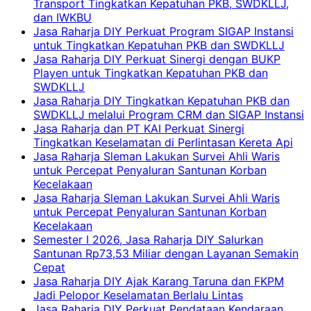
Transport Tingkatkan Kepatuhan PKB, SWDKLLJ,
dan IWKBU
Jasa Raharja DIY Perkuat Program SIGAP Instansi
untuk Tingkatkan Kepatuhan PKB dan SWDKLLJ
Jasa Raharja DIY Perkuat Sinergi dengan BUKP
Playen untuk Tingkatkan Kepatuhan PKB dan
SWDKLLJ
Jasa Raharja DIY Tingkatkan Kepatuhan PKB dan
SWDKLLJ melalui Program CRM dan SIGAP Instansi
Jasa Raharja dan PT KAI Perkuat Sinergi
Tingkatkan Keselamatan di Perlintasan Kereta Api
Jasa Raharja Sleman Lakukan Survei Ahli Waris
untuk Percepat Penyaluran Santunan Korban
Kecelakaan
Jasa Raharja Sleman Lakukan Survei Ahli Waris
untuk Percepat Penyaluran Santunan Korban
Kecelakaan
Semester I 2026, Jasa Raharja DIY Salurkan
Santunan Rp73,53 Miliar dengan Layanan Semakin
Cepat
Jasa Raharja DIY Ajak Karang Taruna dan FKPM
Jadi Pelopor Keselamatan Berlalu Lintas
Jasa Raharja DIY Perkuat Pendataan Kendaraan