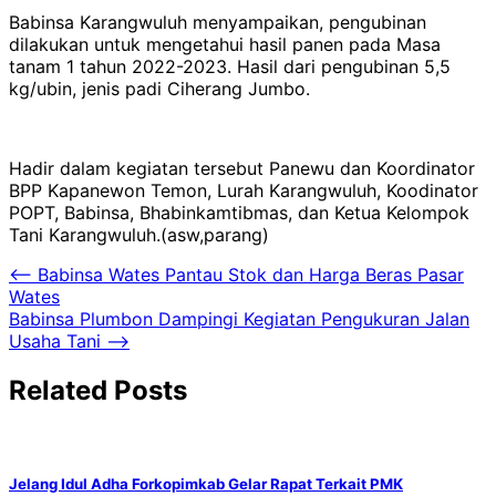
Babinsa Karangwuluh menyampaikan, pengubinan
dilakukan untuk mengetahui hasil panen pada Masa
tanam 1 tahun 2022-2023. Hasil dari pengubinan 5,5
kg/ubin, jenis padi Ciherang Jumbo.
Hadir dalam kegiatan tersebut Panewu dan Koordinator
BPP Kapanewon Temon, Lurah Karangwuluh, Koodinator
POPT, Babinsa, Bhabinkamtibmas, dan Ketua Kelompok
Tani Karangwuluh.(asw,parang)
Navigasi
⟵
Babinsa Wates Pantau Stok dan Harga Beras Pasar
Wates
pos
Babinsa Plumbon Dampingi Kegiatan Pengukuran Jalan
Usaha Tani
⟶
Related Posts
Jelang Idul Adha Forkopimkab Gelar Rapat Terkait PMK