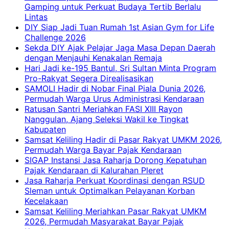
Gamping untuk Perkuat Budaya Tertib Berlalu
Lintas
DIY Siap Jadi Tuan Rumah 1st Asian Gym for Life
Challenge 2026
Sekda DIY Ajak Pelajar Jaga Masa Depan Daerah
dengan Menjauhi Kenakalan Remaja
Hari Jadi ke-195 Bantul, Sri Sultan Minta Program
Pro-Rakyat Segera Direalisasikan
SAMOLI Hadir di Nobar Final Piala Dunia 2026,
Permudah Warga Urus Administrasi Kendaraan
Ratusan Santri Meriahkan FASI XIII Rayon
Nanggulan, Ajang Seleksi Wakil ke Tingkat
Kabupaten
Samsat Keliling Hadir di Pasar Rakyat UMKM 2026,
Permudah Warga Bayar Pajak Kendaraan
SIGAP Instansi Jasa Raharja Dorong Kepatuhan
Pajak Kendaraan di Kalurahan Pleret
Jasa Raharja Perkuat Koordinasi dengan RSUD
Sleman untuk Optimalkan Pelayanan Korban
Kecelakaan
Samsat Keliling Meriahkan Pasar Rakyat UMKM
2026, Permudah Masyarakat Bayar Pajak