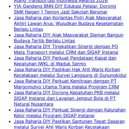
Ajang Transportasi Indonesia Awards 2026
YIA Gandeng BNN DIY Edukasi Pelajar, Dorong
SMK Negeri 1 Temon Jadi Sekolah Bersinar
Jasa Raharja dan Korlantas Polri Ajak Masyarakat
Akhiri Lawan Arus, Wujudkan Budaya Keselamatan
Berlalu Lintas
Jasa Raharja DIY Ajak Masyarakat Sleman Bangun
Budaya Tertib Berlalu Lintas
Jasa Raharja DIY Tingkatkan Sinergi dengan PO
Mata Transport melalui CRM dan SIGAP Instansi
Jasa Raharja DIY Perkuat Pendataan Kapal dan
Kepatuhan IWKL di Waduk Sermo
Jasa Raharja DIY Pastikan Hak Ahli Waris Korban
Kecelakaan melalui Survei Langsung di Gunungkidul
Jasa Raharja DIY Perkuat Kemitraan dengan PT
Margomulyo Utama Trans melalui Program CRM
Jasa Raharja DIY Dorong Kepatuhan PKB melalui
SIGAP Instansi dan Layanan Jemput Bola di PT
Natural Nusantara
Jasa Raharja DIY Perkuat Sinergi dengan Kalurahan
Kelor melalui Program SIGAP Instansi
Jasa Raharja DIY Pastikan Santunan Tepat Sasaran
melalui Survei Ahli Waris Korban Kecelakaan