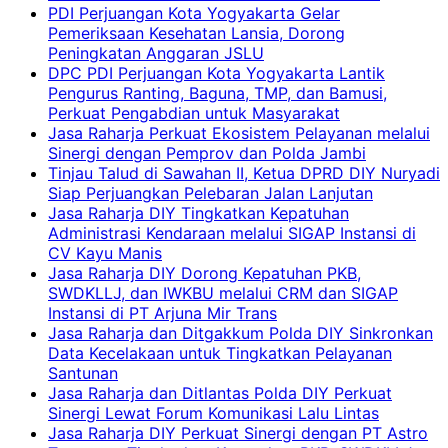
PDI Perjuangan Kota Yogyakarta Gelar
Pemeriksaan Kesehatan Lansia, Dorong
Peningkatan Anggaran JSLU
DPC PDI Perjuangan Kota Yogyakarta Lantik
Pengurus Ranting, Baguna, TMP, dan Bamusi,
Perkuat Pengabdian untuk Masyarakat
Jasa Raharja Perkuat Ekosistem Pelayanan melalui
Sinergi dengan Pemprov dan Polda Jambi
Tinjau Talud di Sawahan II, Ketua DPRD DIY Nuryadi
Siap Perjuangkan Pelebaran Jalan Lanjutan
Jasa Raharja DIY Tingkatkan Kepatuhan
Administrasi Kendaraan melalui SIGAP Instansi di
CV Kayu Manis
Jasa Raharja DIY Dorong Kepatuhan PKB,
SWDKLLJ, dan IWKBU melalui CRM dan SIGAP
Instansi di PT Arjuna Mir Trans
Jasa Raharja dan Ditgakkum Polda DIY Sinkronkan
Data Kecelakaan untuk Tingkatkan Pelayanan
Santunan
Jasa Raharja dan Ditlantas Polda DIY Perkuat
Sinergi Lewat Forum Komunikasi Lalu Lintas
Jasa Raharja DIY Perkuat Sinergi dengan PT Astro