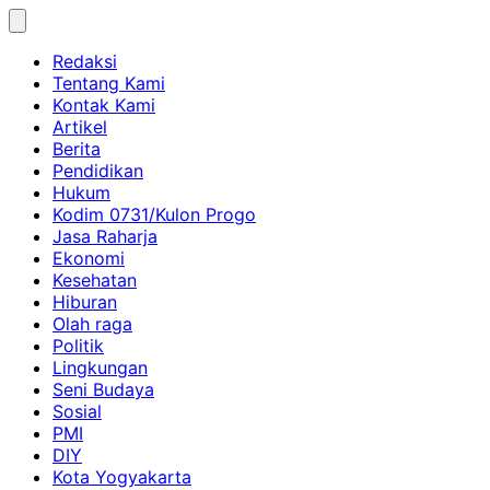
Skip
to
Redaksi
content
Tentang Kami
Kontak Kami
Artikel
Berita
Pendidikan
Hukum
Kodim 0731/Kulon Progo
Jasa Raharja
Ekonomi
Kesehatan
Hiburan
Olah raga
Politik
Lingkungan
Seni Budaya
Sosial
PMI
DIY
Kota Yogyakarta