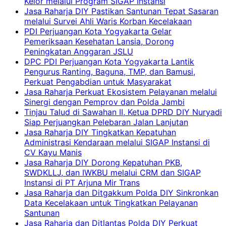
Kelor melalui Program SIGAP Instansi
Jasa Raharja DIY Pastikan Santunan Tepat Sasaran
melalui Survei Ahli Waris Korban Kecelakaan
PDI Perjuangan Kota Yogyakarta Gelar
Pemeriksaan Kesehatan Lansia, Dorong
Peningkatan Anggaran JSLU
DPC PDI Perjuangan Kota Yogyakarta Lantik
Pengurus Ranting, Baguna, TMP, dan Bamusi,
Perkuat Pengabdian untuk Masyarakat
Jasa Raharja Perkuat Ekosistem Pelayanan melalui
Sinergi dengan Pemprov dan Polda Jambi
Tinjau Talud di Sawahan II, Ketua DPRD DIY Nuryadi
Siap Perjuangkan Pelebaran Jalan Lanjutan
Jasa Raharja DIY Tingkatkan Kepatuhan
Administrasi Kendaraan melalui SIGAP Instansi di
CV Kayu Manis
Jasa Raharja DIY Dorong Kepatuhan PKB,
SWDKLLJ, dan IWKBU melalui CRM dan SIGAP
Instansi di PT Arjuna Mir Trans
Jasa Raharja dan Ditgakkum Polda DIY Sinkronkan
Data Kecelakaan untuk Tingkatkan Pelayanan
Santunan
Jasa Raharja dan Ditlantas Polda DIY Perkuat