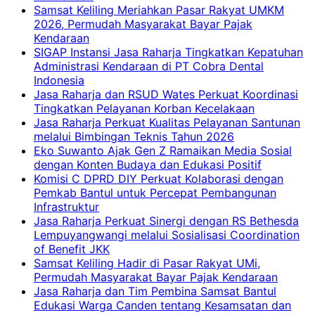
Samsat Keliling Meriahkan Pasar Rakyat UMKM
2026, Permudah Masyarakat Bayar Pajak
Kendaraan
SIGAP Instansi Jasa Raharja Tingkatkan Kepatuhan
Administrasi Kendaraan di PT Cobra Dental
Indonesia
Jasa Raharja dan RSUD Wates Perkuat Koordinasi
Tingkatkan Pelayanan Korban Kecelakaan
Jasa Raharja Perkuat Kualitas Pelayanan Santunan
melalui Bimbingan Teknis Tahun 2026
Eko Suwanto Ajak Gen Z Ramaikan Media Sosial
dengan Konten Budaya dan Edukasi Positif
Komisi C DPRD DIY Perkuat Kolaborasi dengan
Pemkab Bantul untuk Percepat Pembangunan
Infrastruktur
Jasa Raharja Perkuat Sinergi dengan RS Bethesda
Lempuyangwangi melalui Sosialisasi Coordination
of Benefit JKK
Samsat Keliling Hadir di Pasar Rakyat UMi,
Permudah Masyarakat Bayar Pajak Kendaraan
Jasa Raharja dan Tim Pembina Samsat Bantul
Edukasi Warga Canden tentang Kesamsatan dan