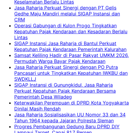
Keselamatan Berlalu Lintas
Jasa Raharja Perkuat Sinergi dengan PT Gelis
Gedhe Maju Mandiri melalui SIGAP Instansi dan
CRM
Operasi Gabungan di Kulon Progo Tingkatkan
Kepatuhan Pajak Kendaraan dan Kesadaran Berlalu
Lintas
SIGAP Instansi Jasa Raharja di Bantul Perkuat
Kepatuhan Pajak Kendaraan Pemerintah Kalurahan
Samsat Keliling Hadir di Pasar Rakyat UMKM 2026,
Permudah Warga Bayar Pajak Kendaraan
Jasa Raharja Perkuat Sinergi dengan PO Putra
Pancasari untuk Tingkatkan Kepatuhan IWKBU dan
SWDKLLJ
SIGAP Instansi di Gunungkidul, Jasa Raharja
Perkuat Kepatuhan Pajak Kendaraan Bersama
Pemerintah Desa Wiladeg
Keterwakilan Perempuan di DPRD Kota Yogyakarta
Dinilai Masih Rendah
Jasa Raharja Sosialisasikan UU Nomor 33 dan 34
Tahun 1964 kepada Jajaran Polresta Sleman
Progres Pembangunan Gedung Baru DPRD DIY
Lampaui Target, Capai 81,7 Persen