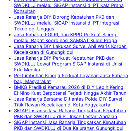
SWDKLLJ melalui SIGAP Instansi di PT Kala Prana
Konsultan
Jasa Raharja DIY Dorong Kepatuhan PKB dan
SWDKLLJ melalui SIGAP Instansi di PT Integrasi
Teknologi Unggas
Jasa Raharja, POLRI, dan KPPD Perkuat Sinergi
melalui Rapat Koordinasi SAMSAT Kulon Progo
Jasa Raharja DIY Lakukan Survei Ahli Waris Korban
Kecelakaan di Gunungkidul
Jasa Raharja DIY Perkuat Kepatuhan PKB dan
SWDKLLJ Lewat Program SIGAP Instansi di Unisi
Edu Medika
Pertumbuhan Kinerja Perkuat Layanan Jasa Raharja
bagi Masyarakat
BMKG Prediksi Kemarau 2026 di DIY Lebih Kering,
El Nino Kuat Berpotensi Terjadi hingga Akhir Tahun
Jasa Raharja Bersama Ditlantas Polda DIY Survei
Titik Rawan Kecelakaan di Kota Yogyakarta
SIGAP Instansi Jasa Raharja Tingkatkan Kepatuhan
PKB dan SWDKLLJ di PT Insan Lestari Andalan
SIGAP Instansi Jasa Raharja Tingkatkan Kepatuhan
PKB dan SWDKLLJ di Dua Kalurahan Gunungkidul