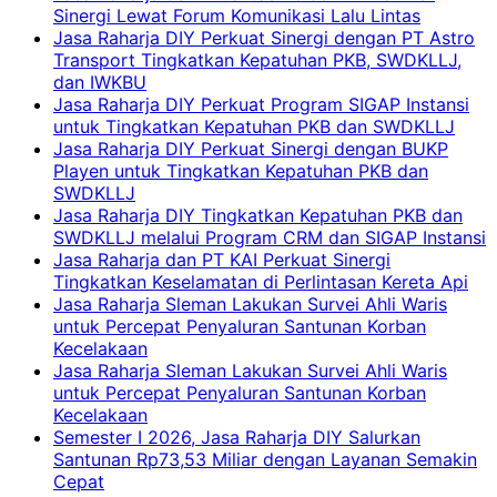
Sinergi Lewat Forum Komunikasi Lalu Lintas
Jasa Raharja DIY Perkuat Sinergi dengan PT Astro
Transport Tingkatkan Kepatuhan PKB, SWDKLLJ,
dan IWKBU
Jasa Raharja DIY Perkuat Program SIGAP Instansi
untuk Tingkatkan Kepatuhan PKB dan SWDKLLJ
Jasa Raharja DIY Perkuat Sinergi dengan BUKP
Playen untuk Tingkatkan Kepatuhan PKB dan
SWDKLLJ
Jasa Raharja DIY Tingkatkan Kepatuhan PKB dan
SWDKLLJ melalui Program CRM dan SIGAP Instansi
Jasa Raharja dan PT KAI Perkuat Sinergi
Tingkatkan Keselamatan di Perlintasan Kereta Api
Jasa Raharja Sleman Lakukan Survei Ahli Waris
untuk Percepat Penyaluran Santunan Korban
Kecelakaan
Jasa Raharja Sleman Lakukan Survei Ahli Waris
untuk Percepat Penyaluran Santunan Korban
Kecelakaan
Semester I 2026, Jasa Raharja DIY Salurkan
Santunan Rp73,53 Miliar dengan Layanan Semakin
Cepat