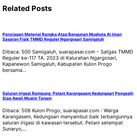
Related Posts
Penyiapan Material Rangka Atap Bangunan Mushola Al Iman
Sasaran Fisik TMMD Reguler Ngargosari Samigaluh
Dibaca: 500 Samigaluh, suarapasar.com – Satgas TMMD
Reguler ke-117 TA. 2023 di Kalurahan Ngargosari,
Kapanewon Samigaluh, Kabupaten Kulon Progo
bersama…
Saluran Irigasi Rampung, Petani Karangasem Kedungsari Pengasih
Siap Awali Musim Tanam
Dibaca: 508 Kulon Progo, suarapasar.com : Warga
Karangasem, Kedungsari menyambut baik terbangunnya
saluran irigasi di kawasan tersebut. Petani setempat
Sunaryo,…