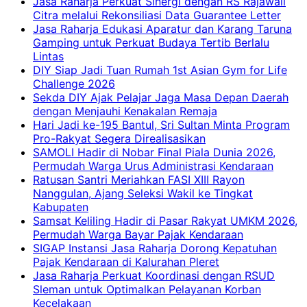
Jasa Raharja Perkuat Sinergi dengan RS Rajawali
Citra melalui Rekonsiliasi Data Guarantee Letter
Jasa Raharja Edukasi Aparatur dan Karang Taruna
Gamping untuk Perkuat Budaya Tertib Berlalu
Lintas
DIY Siap Jadi Tuan Rumah 1st Asian Gym for Life
Challenge 2026
Sekda DIY Ajak Pelajar Jaga Masa Depan Daerah
dengan Menjauhi Kenakalan Remaja
Hari Jadi ke-195 Bantul, Sri Sultan Minta Program
Pro-Rakyat Segera Direalisasikan
SAMOLI Hadir di Nobar Final Piala Dunia 2026,
Permudah Warga Urus Administrasi Kendaraan
Ratusan Santri Meriahkan FASI XIII Rayon
Nanggulan, Ajang Seleksi Wakil ke Tingkat
Kabupaten
Samsat Keliling Hadir di Pasar Rakyat UMKM 2026,
Permudah Warga Bayar Pajak Kendaraan
SIGAP Instansi Jasa Raharja Dorong Kepatuhan
Pajak Kendaraan di Kalurahan Pleret
Jasa Raharja Perkuat Koordinasi dengan RSUD
Sleman untuk Optimalkan Pelayanan Korban
Kecelakaan