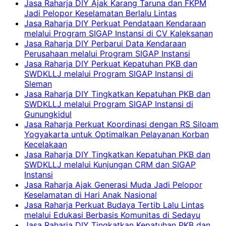
Jasa Raharja DIY Ajak Karang Taruna dan FKPM
Jadi Pelopor Keselamatan Berlalu Lintas
Jasa Raharja DIY Perkuat Pendataan Kendaraan
melalui Program SIGAP Instansi di CV Kaleksanan
Jasa Raharja DIY Perbarui Data Kendaraan
Perusahaan melalui Program SIGAP Instansi
Jasa Raharja DIY Perkuat Kepatuhan PKB dan
SWDKLLJ melalui Program SIGAP Instansi di
Sleman
Jasa Raharja DIY Tingkatkan Kepatuhan PKB dan
SWDKLLJ melalui Program SIGAP Instansi di
Gunungkidul
Jasa Raharja Perkuat Koordinasi dengan RS Siloam
Yogyakarta untuk Optimalkan Pelayanan Korban
Kecelakaan
Jasa Raharja DIY Tingkatkan Kepatuhan PKB dan
SWDKLLJ melalui Kunjungan CRM dan SIGAP
Instansi
Jasa Raharja Ajak Generasi Muda Jadi Pelopor
Keselamatan di Hari Anak Nasional
Jasa Raharja Perkuat Budaya Tertib Lalu Lintas
melalui Edukasi Berbasis Komunitas di Sedayu
Jasa Raharja DIY Tingkatkan Kepatuhan PKB dan