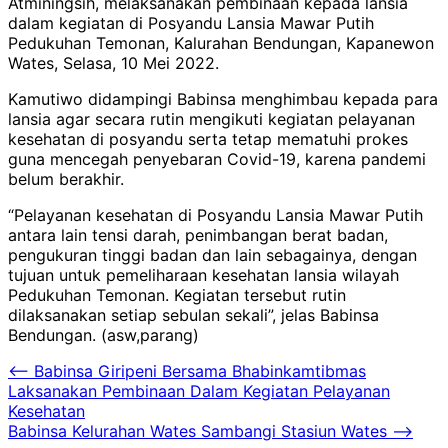
Atminingsih, melaksanakan pembinaan kepada lansia
dalam kegiatan di Posyandu Lansia Mawar Putih
Pedukuhan Temonan, Kalurahan Bendungan, Kapanewon
Wates, Selasa, 10 Mei 2022.
Kamutiwo didampingi Babinsa menghimbau kepada para
lansia agar secara rutin mengikuti kegiatan pelayanan
kesehatan di posyandu serta tetap mematuhi prokes
guna mencegah penyebaran Covid-19, karena pandemi
belum berakhir.
“Pelayanan kesehatan di Posyandu Lansia Mawar Putih
antara lain tensi darah, penimbangan berat badan,
pengukuran tinggi badan dan lain sebagainya, dengan
tujuan untuk pemeliharaan kesehatan lansia wilayah
Pedukuhan Temonan. Kegiatan tersebut rutin
dilaksanakan setiap sebulan sekali”, jelas Babinsa
Bendungan. (asw,parang)
Navigasi
⟵
Babinsa Giripeni Bersama Bhabinkamtibmas
Laksanakan Pembinaan Dalam Kegiatan Pelayanan
pos
Kesehatan
Babinsa Kelurahan Wates Sambangi Stasiun Wates
⟶