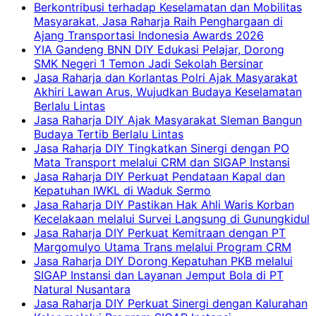
Berkontribusi terhadap Keselamatan dan Mobilitas
Masyarakat, Jasa Raharja Raih Penghargaan di
Ajang Transportasi Indonesia Awards 2026
YIA Gandeng BNN DIY Edukasi Pelajar, Dorong
SMK Negeri 1 Temon Jadi Sekolah Bersinar
Jasa Raharja dan Korlantas Polri Ajak Masyarakat
Akhiri Lawan Arus, Wujudkan Budaya Keselamatan
Berlalu Lintas
Jasa Raharja DIY Ajak Masyarakat Sleman Bangun
Budaya Tertib Berlalu Lintas
Jasa Raharja DIY Tingkatkan Sinergi dengan PO
Mata Transport melalui CRM dan SIGAP Instansi
Jasa Raharja DIY Perkuat Pendataan Kapal dan
Kepatuhan IWKL di Waduk Sermo
Jasa Raharja DIY Pastikan Hak Ahli Waris Korban
Kecelakaan melalui Survei Langsung di Gunungkidul
Jasa Raharja DIY Perkuat Kemitraan dengan PT
Margomulyo Utama Trans melalui Program CRM
Jasa Raharja DIY Dorong Kepatuhan PKB melalui
SIGAP Instansi dan Layanan Jemput Bola di PT
Natural Nusantara
Jasa Raharja DIY Perkuat Sinergi dengan Kalurahan