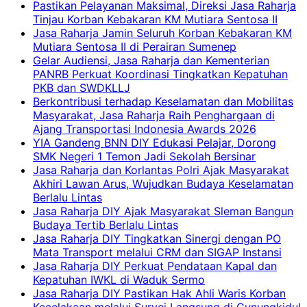
Pastikan Pelayanan Maksimal, Direksi Jasa Raharja
Tinjau Korban Kebakaran KM Mutiara Sentosa II
Jasa Raharja Jamin Seluruh Korban Kebakaran KM
Mutiara Sentosa II di Perairan Sumenep
Gelar Audiensi, Jasa Raharja dan Kementerian
PANRB Perkuat Koordinasi Tingkatkan Kepatuhan
PKB dan SWDKLLJ
Berkontribusi terhadap Keselamatan dan Mobilitas
Masyarakat, Jasa Raharja Raih Penghargaan di
Ajang Transportasi Indonesia Awards 2026
YIA Gandeng BNN DIY Edukasi Pelajar, Dorong
SMK Negeri 1 Temon Jadi Sekolah Bersinar
Jasa Raharja dan Korlantas Polri Ajak Masyarakat
Akhiri Lawan Arus, Wujudkan Budaya Keselamatan
Berlalu Lintas
Jasa Raharja DIY Ajak Masyarakat Sleman Bangun
Budaya Tertib Berlalu Lintas
Jasa Raharja DIY Tingkatkan Sinergi dengan PO
Mata Transport melalui CRM dan SIGAP Instansi
Jasa Raharja DIY Perkuat Pendataan Kapal dan
Kepatuhan IWKL di Waduk Sermo
Jasa Raharja DIY Pastikan Hak Ahli Waris Korban
Kecelakaan melalui Survei Langsung di Gunungkidul