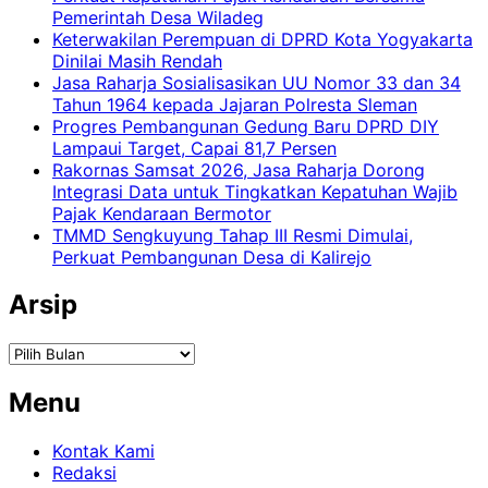
Pemerintah Desa Wiladeg
Keterwakilan Perempuan di DPRD Kota Yogyakarta
Dinilai Masih Rendah
Jasa Raharja Sosialisasikan UU Nomor 33 dan 34
Tahun 1964 kepada Jajaran Polresta Sleman
Progres Pembangunan Gedung Baru DPRD DIY
Lampaui Target, Capai 81,7 Persen
Rakornas Samsat 2026, Jasa Raharja Dorong
Integrasi Data untuk Tingkatkan Kepatuhan Wajib
Pajak Kendaraan Bermotor
TMMD Sengkuyung Tahap III Resmi Dimulai,
Perkuat Pembangunan Desa di Kalirejo
Arsip
Arsip
Menu
Kontak Kami
Redaksi