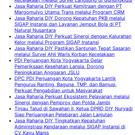
Jasa Raharja DIY Perkuat Kemitraan dengan PT
Margomulyo Utama Trans melalui Program CRM
Jasa Raharja DIY Dorong Kepatuhan PKB melalui
SIGAP Instansi dan Layanan Jemput Bola di PT
Natural Nusantara
Jasa Raharja DIY Perkuat Sinergi dengan Kalurahan
Kelor melalui Program SIGAP Instansi
Jasa Raharja DIY Pastikan Santunan Tepat Sasaran
melalui Survei Ahli Waris Korban Kecelakaan
PDI Perjuangan Kota Yogyakarta Gelar
Pemeriksaan Kesehatan Lansia, Dorong
Peningkatan Anggaran JSLU
DPC PDI Perjuangan Kota Yogyakarta Lantik
Pengurus Ranting, Baguna, TMP, dan Bamusi,
Perkuat Pengabdian untuk Masyarakat
Jasa Raharja Perkuat Ekosistem Pelayanan melalui
Sinergi dengan Pemprov dan Polda Jambi
Tinjau Talud di Sawahan II, Ketua DPRD DIY Nuryadi
Siap Perjuangkan Pelebaran Jalan Lanjutan
Jasa Raharja DIY Tingkatkan Kepatuhan
Administrasi Kendaraan melalui SIGAP Instansi di
CV Kayu Manis