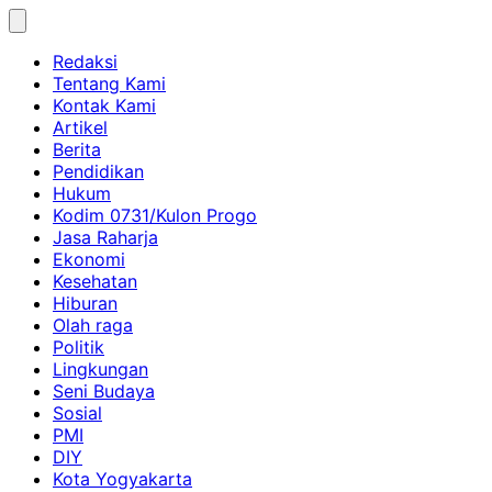
Skip
to
Redaksi
content
Tentang Kami
Kontak Kami
Artikel
Berita
Pendidikan
Hukum
Kodim 0731/Kulon Progo
Jasa Raharja
Ekonomi
Kesehatan
Hiburan
Olah raga
Politik
Lingkungan
Seni Budaya
Sosial
PMI
DIY
Kota Yogyakarta