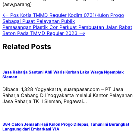
(asw,parang)
Navigasi
⟵
Pos Kotis TMMD Reguler Kodim 0731/Kulon Progo
Sebagai Pusat Pelayanan Publik
pos
Pemasangan Plastik Cor Perkuat Pembuatan Jalan Rabat
Beton Pada TMMD Reguler 2023
⟶
Related Posts
Jasa Raharja Santuni Ahli Waris Korban Laka Warga Ngemplak
Sleman
Dibaca: 1,328 Yogyakarta, suarapasar.com – PT Jasa
Raharja Cabang D.I Yogyakarta melalui Kantor Pelayanan
Jasa Raharja TK II Sleman, Pegawai…
384 Calon Jemaah Haji Kulon Progo Dilepas, Tahun Ini Berangkat
Langsung dari Embarkasi YIA