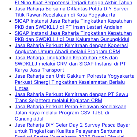
El Nino Kuat Berpotensi Terjadi hingga Akhir Tahun
Jasa Raharja Bersama Ditlantas Polda DIY Survei
Titik Rawan Kecelakaan di Kota Yogyakarta
SIGAP Instansi Jasa Raharja Tingkatkan Kepatuhan
PKB dan SWDKLLJ di PT Insan Lestari Andalan
SIGAP Instansi Jasa Raharja Tingkatkan Kepatuhan
PKB dan SWDKLLJ di Dua Kalurahan Gunungkidul
Jasa Raharja Perkuat Kemitraan dengan Koperasi
Angkutan Umum Abadi melalui Program CRM
Jasa Raharja Tingkatkan Kepatuhan PKB dan
SWDKLLJ melalui CRM dan SIGAP Instansi di PT
Karya Jasa Transport
Jasa Raharja dan Unit Gakkum Polresta Yogyakarta
Perkuat Sinergi Tingkatkan Keselamatan Berlalu
Lintas
Jasa Raharja Perkuat Kemitraan dengan PT Sewu
Trans Sejahtera melalui Kegiatan CRM
Jasa Raharja Perkuat Peran Relawan Kecelakaan
Jalan Raya melalui Program CSV TJSL di
Gunungkidul
Jasa Raharja DIY Gelar Day 2 Survey Pasca Bayar
untuk Tingkatkan Kualitas Pelayanan Santunan
Festival Sastra Yogyakarta 2026 Resmi Dimulai,