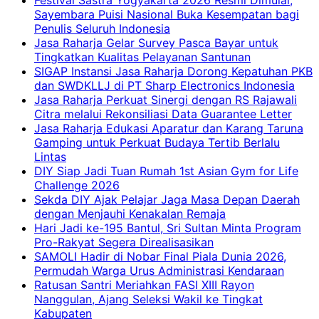
Sayembara Puisi Nasional Buka Kesempatan bagi
Penulis Seluruh Indonesia
Jasa Raharja Gelar Survey Pasca Bayar untuk
Tingkatkan Kualitas Pelayanan Santunan
SIGAP Instansi Jasa Raharja Dorong Kepatuhan PKB
dan SWDKLLJ di PT Sharp Electronics Indonesia
Jasa Raharja Perkuat Sinergi dengan RS Rajawali
Citra melalui Rekonsiliasi Data Guarantee Letter
Jasa Raharja Edukasi Aparatur dan Karang Taruna
Gamping untuk Perkuat Budaya Tertib Berlalu
Lintas
DIY Siap Jadi Tuan Rumah 1st Asian Gym for Life
Challenge 2026
Sekda DIY Ajak Pelajar Jaga Masa Depan Daerah
dengan Menjauhi Kenakalan Remaja
Hari Jadi ke-195 Bantul, Sri Sultan Minta Program
Pro-Rakyat Segera Direalisasikan
SAMOLI Hadir di Nobar Final Piala Dunia 2026,
Permudah Warga Urus Administrasi Kendaraan
Ratusan Santri Meriahkan FASI XIII Rayon
Nanggulan, Ajang Seleksi Wakil ke Tingkat
Kabupaten