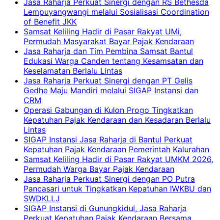
Jasa Raharja Perkuat Sinergi dengan RS Bethesda
Lempuyangwangi melalui Sosialisasi Coordination
of Benefit JKK
Samsat Keliling Hadir di Pasar Rakyat UMi,
Permudah Masyarakat Bayar Pajak Kendaraan
Jasa Raharja dan Tim Pembina Samsat Bantul
Edukasi Warga Canden tentang Kesamsatan dan
Keselamatan Berlalu Lintas
Jasa Raharja Perkuat Sinergi dengan PT Gelis
Gedhe Maju Mandiri melalui SIGAP Instansi dan
CRM
Operasi Gabungan di Kulon Progo Tingkatkan
Kepatuhan Pajak Kendaraan dan Kesadaran Berlalu
Lintas
SIGAP Instansi Jasa Raharja di Bantul Perkuat
Kepatuhan Pajak Kendaraan Pemerintah Kalurahan
Samsat Keliling Hadir di Pasar Rakyat UMKM 2026,
Permudah Warga Bayar Pajak Kendaraan
Jasa Raharja Perkuat Sinergi dengan PO Putra
Pancasari untuk Tingkatkan Kepatuhan IWKBU dan
SWDKLLJ
SIGAP Instansi di Gunungkidul, Jasa Raharja
Perkuat Kepatuhan Pajak Kendaraan Bersama