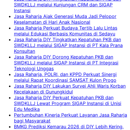
SWDKLLJ melalui Kunjungan CRM dan SIGAP
Instansi
Jasa Raharja Ajak Generasi Muda Jadi Pelopor
Keselamatan di Hari Anak Nasional
Jasa Raharja Perkuat Budaya Tertib Lalu Lintas
melalui Edukasi Berbasis Komunitas di Sedayu
Jasa Raharja DIY Tingkatkan Kepatuhan PKB dan
SWDKLLJ melalui SIGAP Instansi di PT Kala Prana
Konsultan
Jasa Raharja DIY Dorong Kepatuhan PKB dan
SWDKLLJ melalui SIGAP Instansi di PT Integrasi
Teknologi Unggas
Jasa Raharja, POLRI, dan KPPD Perkuat Sinergi
melalui Rapat Koordinasi SAMSAT Kulon Progo
Jasa Raharja DIY Lakukan Survei Ahli Waris Korban
Kecelakaan di Gunungkidul
Jasa Raharja DIY Perkuat Kepatuhan PKB dan
SWDKLLJ Lewat Program SIGAP Instansi di Unisi
Edu Medika
Pertumbuhan Kinerja Perkuat Layanan Jasa Raharja
bagi Masyarakat
BMKG Prediksi Kemarau 2026 di DIY Lebih Kering,